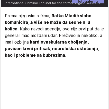
fotogaleriju
International Criminal Tribunal for the former Yugoslavia (ICTY)
Prema njegovim rečima,
Ratko Mladić slabo
komunicira, a više ne može da sedne ni u
kolica.
Kako navodi agencija, ovo nije prvi put da je
general imao moždani udar. Preživeo je nekoliko, a
ima i ozbiljna
kardiovaskularna oboljenja,
povišen krvni pritisak, neurološka oštećenja,
kao i probleme sa bubrezima.