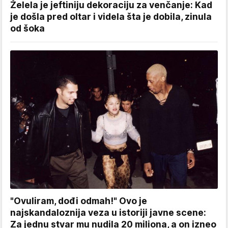
Želela je jeftiniju dekoraciju za venčanje: Kad
je došla pred oltar i videla šta je dobila, zinula
od šoka
"Ovuliram, dođi odmah!" Ovo je
najskandaloznija veza u istoriji javne scene:
Za jednu stvar mu nudila 20 miliona, a on izneo