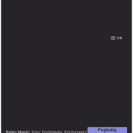
1/9
Pogledaj
Ratko Mladić
Foto: Profimedia, Printscreen/Youtube/