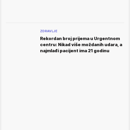
ZDRAVLJE
Rekordan broj prijema u Urgentnom
centru: Nikad više moždanih udara, a
najmlađi pacijent ima 21 godinu