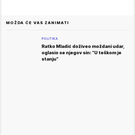
MOŽDA ĆE VAS ZANIMATI
POLITIKA
Ratko Mladić doživeo moždani udar,
oglasio se njegov sin: "U teškom je
stanju"