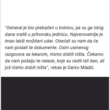
"General je bio prebačen u bolnicu, pa su ga istog
dana vratili u pritvorsku jedinicu. Najverovatnije je
imao lakši moždani udar. Obećali su nam da će
nam poslati te dokumente. Osim usmenog
razgovora sa lekarom, nismo dobili ništa. Čekamo
da nam pošalju te nalaze, koje su radili isti dan, ali
još nismo dobili ništa"
, rekao je Darko Mladić.