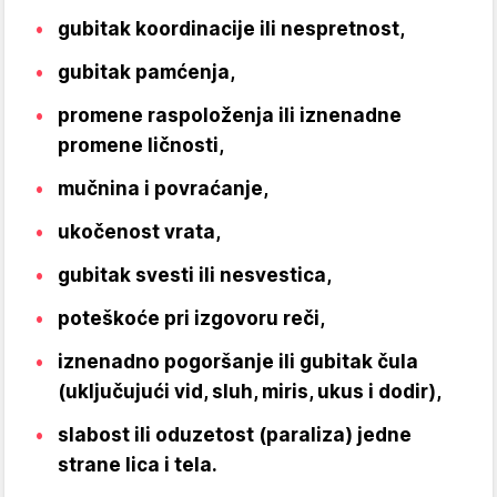
gubitak koordinacije ili nespretnost,
gubitak pamćenja,
promene raspoloženja ili iznenadne
promene ličnosti,
mučnina i povraćanje,
ukočenost vrata,
gubitak svesti ili nesvestica,
poteškoće pri izgovoru reči,
iznenadno pogoršanje ili gubitak čula
(uključujući vid, sluh, miris, ukus i dodir),
slabost ili oduzetost (paraliza) jedne
strane lica i tela.