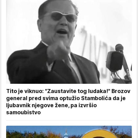
Tito je viknuo: "Zaustavite tog ludaka!" Brozov
general pred svima optužio Stambolića da je
ljubavnik njegove žene, pa izvršio
samoubistvo