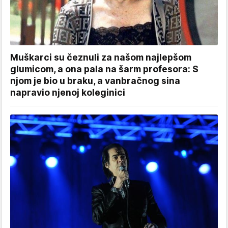
Muškarci su čeznuli za našom najlepšom
glumicom, a ona pala na šarm profesora: S
njom je bio u braku, a vanbračnog sina
napravio njenoj koleginici