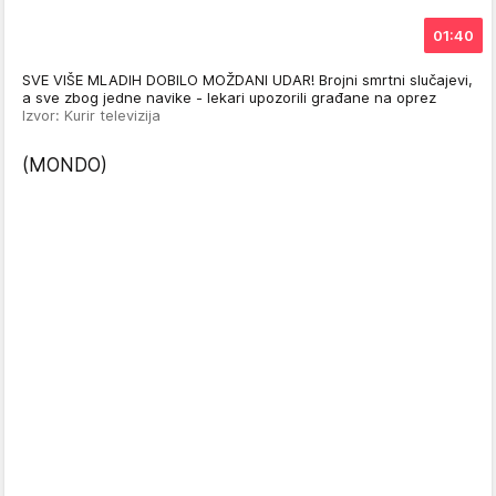
01:40
SVE VIŠE MLADIH DOBILO MOŽDANI UDAR! Brojni smrtni slučajevi,
a sve zbog jedne navike - lekari upozorili građane na oprez
Izvor: Kurir televizija
(MONDO)