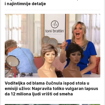
i najintimnije detalje
Voditeljka od blama čučnula ispod stola u
emisiji uživo: Napravila toliko vulgaran lapsus
da 12 miliona ljudi vrišti od smeha