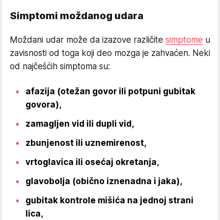
Simptomi moždanog udara
Moždani udar može da izazove različite
simptome
u
zavisnosti od toga koji deo mozga je zahvaćen. Neki
od najčešćih simptoma su:
afazija (otežan govor ili potpuni gubitak
govora),
zamagljen vid ili dupli vid,
zbunjenost ili uznemirenost,
vrtoglavica ili osećaj okretanja,
glavobolja (obično iznenadna i jaka),
gubitak kontrole mišića na jednoj strani
lica,