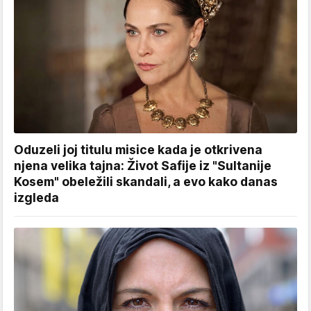
Oduzeli joj titulu misice kada je otkrivena
njena velika tajna: Život Safije iz "Sultanije
Kosem" obeležili skandali, a evo kako danas
izgleda