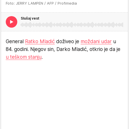
Foto: JERRY LAMPEN / AFP / Profimedia
Slušaj vest
General
Ratko Mladić
doživeo je
moždani udar
u
84. godini. Njegov sin, Darko Mladić, otkrio je da je
u teškom stanju
.