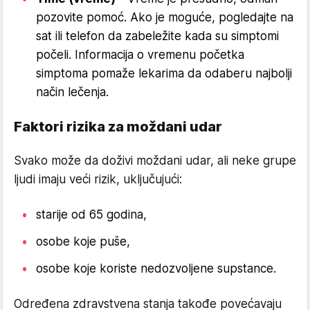
pozovite pomoć. Ako je moguće, pogledajte na
sat ili telefon da zabeležite kada su simptomi
počeli. Informacija o vremenu početka
simptoma pomaže lekarima da odaberu najbolji
način lečenja.
Faktori rizika za moždani udar
Svako može da doživi moždani udar, ali neke grupe
ljudi imaju veći rizik, uključujući:
starije od 65 godina,
osobe koje puše,
osobe koje koriste nedozvoljene supstance.
Određena zdravstvena stanja takođe povećavaju