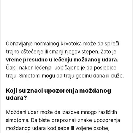
Obnavljanje normalnog krvotoka može da spreči
trajno oštećenje ili smanji njegov stepen. Zato je
vreme presudno u lečenju moždanog udara.
Čak i nakon lečenja, uobičajeno je da posledice
traju. Simptomi mogu da traju godinu dana ili duže.
Koji su znaci upozorenja moždanog
udara?
Moždani udar može da izazove mnogo različitih
simptoma. Da biste prepoznali znake upozorenja
moždanog udara kod sebe ili voljene osobe,