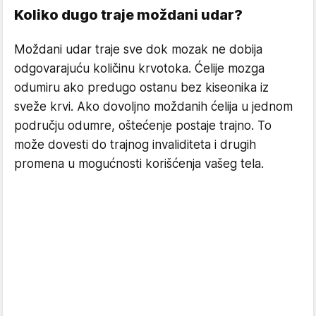
Koliko dugo traje moždani udar?
Moždani udar traje sve dok mozak ne dobija
odgovarajuću količinu krvotoka. Ćelije mozga
odumiru ako predugo ostanu bez kiseonika iz
sveže krvi. Ako dovoljno moždanih ćelija u jednom
području odumre, oštećenje postaje trajno. To
može dovesti do trajnog invaliditeta i drugih
promena u mogućnosti korišćenja vašeg tela.