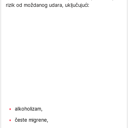
rizik od moždanog udara, uključujući:
alkoholizam,
česte migrene,