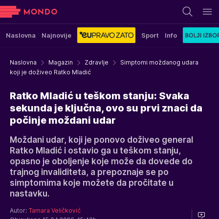
Naslovna
Najnovije
Sport
Info
Naslovna
Magazin
Zdravlje
Simptomi moždanog udara
koji je doživeo Ratko Mladić
Ratko Mladić u teškom stanju: Svaka
sekunda je ključna, ovo su prvi znaci da
počinje moždani udar
Moždani udar, koji je ponovo doživeo general
Ratko Mladić i ostavio ga u teškom stanju,
opasno je oboljenje koje može da dovede do
trajnog invaliditeta, a prepoznaje se po
simptomima koje možete da pročitate u
nastavku.
Autor:
Tamara Veličković