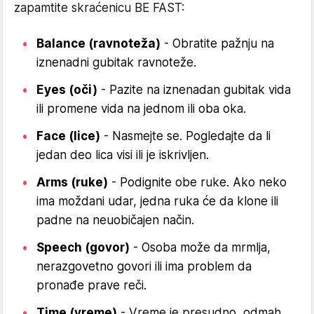
zapamtite skraćenicu BE FAST:
Balance (ravnoteža)
- Obratite pažnju na
iznenadni gubitak ravnoteže.
Eyes (oči)
- Pazite na iznenadan gubitak vida
ili promene vida na jednom ili oba oka.
Face (lice)
- Nasmejte se. Pogledajte da li
jedan deo lica visi ili je iskrivljen.
Arms (ruke)
- Podignite obe ruke. Ako neko
ima moždani udar, jedna ruka će da klone ili
padne na neuobičajen način.
Speech (govor)
- Osoba može da mrmlja,
nerazgovetno govori ili ima problem da
pronađe prave reči.
Time (vreme)
- Vreme je presudno, odmah