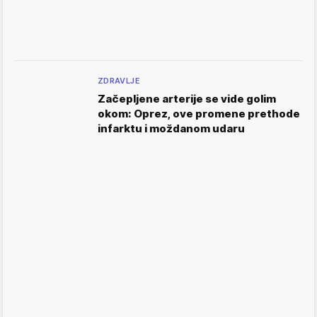
ZDRAVLJE
Začepljene arterije se vide golim
okom: Oprez, ove promene prethode
infarktu i moždanom udaru