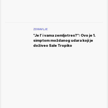
ZDRAVLJE
"Je l' i vama zemljotres?": Ovo je 1.
simptom moždanog udara koji je
doživeo Sale Tropiko