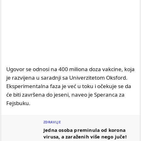
Ugovor se odnosi na 400 miliona doza vakcine, koja
je razvijena u saradnji sa Univerzitetom Oksford.
Eksperimentalna faza je već u toku i očekuje se da
će biti završena do jeseni, naveo je Speranca za
Fejsbuku.
ZDRAVLJE
Jedna osoba preminula od korona
virusa, a zaraženih više nego juče!