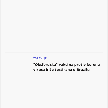
ZDRAVLJE
"Oksfordska" vakcina protiv korona
virusa biće testirana u Brazilu