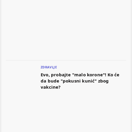
ZDRAVLJE
Evo, probajte "malo korone"! Ko će
da bude "pokusni kunić" zbog
vakcine?