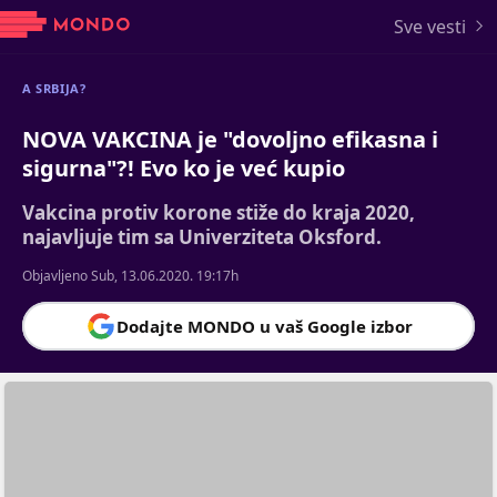
Sve vesti
A SRBIJA?
NOVA VAKCINA je "dovoljno efikasna i
sigurna"?! Evo ko je već kupio
Vakcina protiv korone stiže do kraja 2020,
najavljuje tim sa Univerziteta Oksford.
Objavljeno Sub, 13.06.2020. 19:17h
Dodajte MONDO u vaš Google izbor