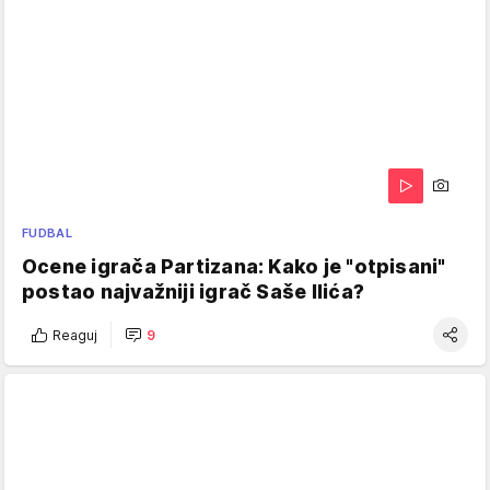
FUDBAL
Ocene igrača Partizana: Kako je "otpisani"
postao najvažniji igrač Saše Ilića?
Reaguj
9