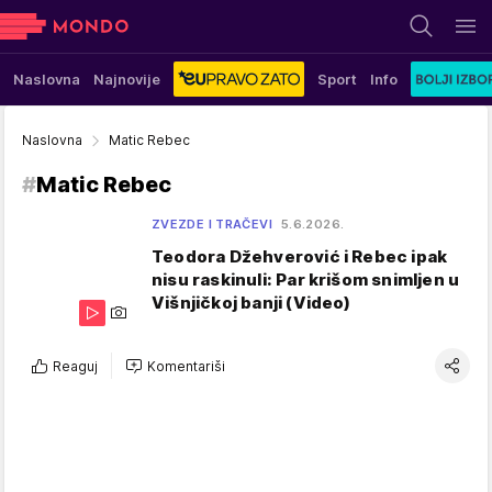
Naslovna
Najnovije
Sport
Info
Naslovna
Matic Rebec
#
Matic Rebec
ZVEZDE I TRAČEVI
5.6.2026.
Teodora Džehverović i Rebec ipak
nisu raskinuli: Par krišom snimljen u
Višnjičkoj banji (Video)
Reaguj
Komentariši