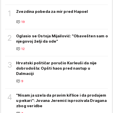
1
Zvezdina pobeda za mir pred Hapoel
19
2
Oglasio se Ostoja Mijailović: "Obavešten sam o
njegovoj želji da ode"
12
3
Hrvatski političar poručio Karleuši da nije
dobrodošla: Opšti haos pred nastup u
Dalmaciji
9
4
"Nisam ja uzela da pravim kiflice i da prodajem
u pekari": Jovana Jeremić isprozivala Dragana
zbog veridbe