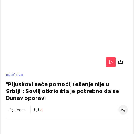
DRUŠTVO
"Pljuskovi neće pomoći, rešenje nije u
Srbiji": Sovilj otkrio šta je potrebno da se
Dunav oporavi
Reaguj
3