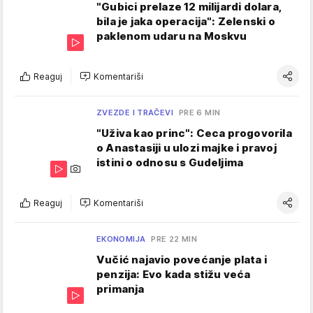
"Gubici prelaze 12 milijardi dolara,
bila je jaka operacija": Zelenski o
paklenom udaru na Moskvu
Reaguj
Komentariši
ZVEZDE I TRAČEVI
PRE 6 MIN
"Uživa kao princ": Ceca progovorila
o Anastasiji u ulozi majke i pravoj
istini o odnosu s Gudeljima
Reaguj
Komentariši
EKONOMIJA
PRE 22 MIN
Vučić najavio povećanje plata i
penzija: Evo kada stižu veća
primanja