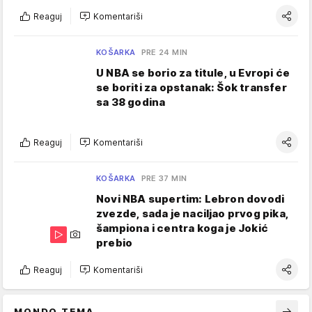
Reaguj
Komentariši
KOŠARKA
PRE 24 MIN
U NBA se borio za titule, u Evropi će
se boriti za opstanak: Šok transfer
sa 38 godina
Reaguj
Komentariši
KOŠARKA
PRE 37 MIN
Novi NBA supertim: Lebron dovodi
zvezde, sada je naciljao prvog pika,
šampiona i centra koga je Jokić
prebio
Reaguj
Komentariši
MONDO TEMA