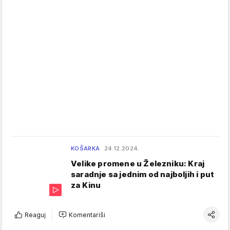
KOŠARKA
24.12.2024.
Velike promene u Železniku: Kraj
saradnje sa jednim od najboljih i put
za Kinu
Reaguj
Komentariši