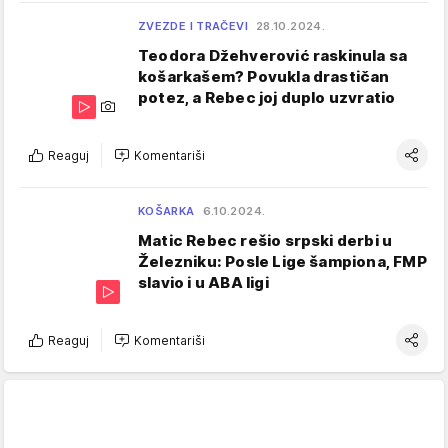
ZVEZDE I TRAČEVI
28.10.2024.
Teodora Džehverović raskinula sa
košarkašem? Povukla drastičan
potez, a Rebec joj duplo uzvratio
Reaguj
Komentariši
KOŠARKA
6.10.2024.
Matic Rebec rešio srpski derbi u
Železniku: Posle Lige šampiona, FMP
slavio i u ABA ligi
Reaguj
Komentariši