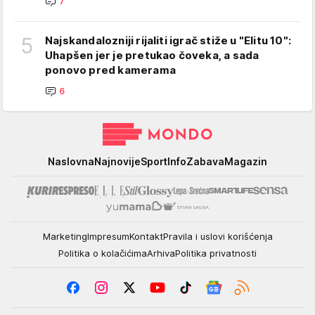
7
5
Najskandalozniji rijaliti igrač stiže u "Elitu 10":
Uhapšen jer je pretukao čoveka, a sada
ponovo pred kamerama
6
Mondo
Naslovna
Najnovije
Sport
Info
Zabava
Magazin
Marketing
Impresum
Kontakt
Pravila i uslovi korišćenja
Politika o kolačićima
Arhiva
Politika privatnosti