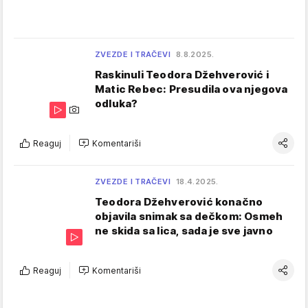
ZVEZDE I TRAČEVI
8.8.2025.
Raskinuli Teodora Džehverović i
Matic Rebec: Presudila ova njegova
odluka?
Reaguj
Komentariši
ZVEZDE I TRAČEVI
18.4.2025.
Teodora Džehverović konačno
objavila snimak sa dečkom: Osmeh
ne skida sa lica, sada je sve javno
Reaguj
Komentariši