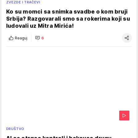
ZVEZDE I TRAČEVI
Ko su momci sa snimka svadbe o kom bruji
Srbija? Razgovarali smo sa rokerima koji su
ludovali uz Mitra Mirića!
Reaguj
6
DRUŠTVO