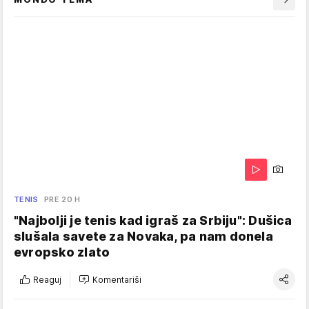
TENIS
PRE 20 H
"Najbolji je tenis kad igraš za Srbiju": Dušica
slušala savete za Novaka, pa nam donela
evropsko zlato
Reaguj
Komentariši