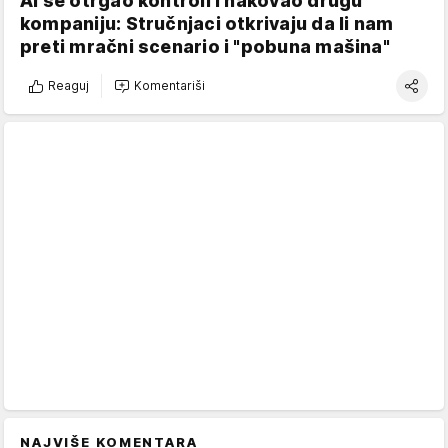
AI se otrgao kontroli i hakovao drugu
kompaniju: Stručnjaci otkrivaju da li nam
preti mračni scenario i "pobuna mašina"
Reaguj
Komentariši
NAJVIŠE KOMENTARA