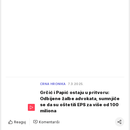
CRNA HRONIKA
7.3.2025.
Grčić i Papić ostaju u pritvoru:
Odbijene žalbe advokata, sumnjiče
se da su oštetili EPS za više od 100
miliona
Reaguj
Komentariši