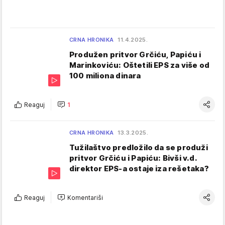
CRNA HRONIKA
11.4.2025.
Produžen pritvor Grčiću, Papiću i
Marinkoviću: Oštetili EPS za više od
100 miliona dinara
Reaguj
1
CRNA HRONIKA
13.3.2025.
Tužilaštvo predložilo da se produži
pritvor Grčiću i Papiću: Bivši v.d.
direktor EPS-a ostaje iza rešetaka?
Reaguj
Komentariši