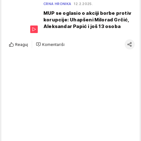
CRNA HRONIKA
12.2.2025.
MUP se oglasio o akciji borbe protiv
korupcije: Uhapšeni Milorad Grčić,
Aleksandar Papić i još 13 osoba
Reaguj
Komentariši