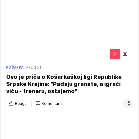
KOŠARKA
PRE 20 H
Ovo je priča o Košarkaškoj ligi Republike
Srpske Krajine: "Padaju granate, a igrači
viču - treneru, ostajemo"
Reaguj
Komentariši