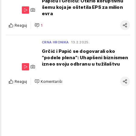
Papiću i Grčiću: Otkrio koruptivnu
šemu koja je oštetila EPS za milion
evra
Reaguj
1
CRNA HRONIKA
13.2.2025.
Grčić i Papić se dogovarali oko
"podele plena": Uhapšeni biznismen
izneo svoju odbranu u tužilaštvu
Reaguj
Komentariši