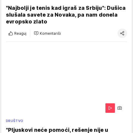
"Najbolji je tenis kad igraš za Srbiju": Dušica
slušala savete za Novaka, pa nam donela
evropsko zlato
Reaguj
Komentariši
DRUŠTVO
"Pljuskovi neće pomoći, rešenje nije u