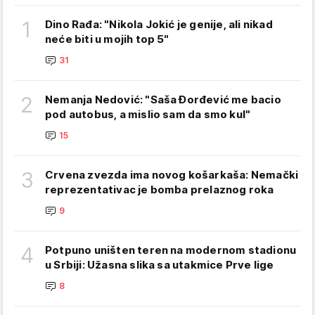
1
Dino Rađa: "Nikola Jokić je genije, ali nikad
neće biti u mojih top 5"
31
2
Nemanja Nedović: "Saša Đorđević me bacio
pod autobus, a mislio sam da smo kul"
15
3
Crvena zvezda ima novog košarkaša: Nemački
reprezentativac je bomba prelaznog roka
9
4
Potpuno uništen teren na modernom stadionu
u Srbiji: Užasna slika sa utakmice Prve lige
8