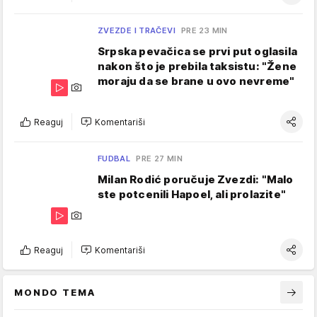
ZVEZDE I TRAČEVI
PRE 23 MIN
Srpska pevačica se prvi put oglasila
nakon što je prebila taksistu: "Žene
moraju da se brane u ovo nevreme"
Reaguj
Komentariši
FUDBAL
PRE 27 MIN
Milan Rodić poručuje Zvezdi: "Malo
ste potcenili Hapoel, ali prolazite"
Reaguj
Komentariši
MONDO TEMA