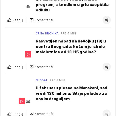
program, s knedlom u grlu saopštila
odluku
Reaguj
Komentariši
CRNA HRONIKA
PRE 4 MIN
Rasvetljen napad na devojku (18) u
centru Beograda: Nožem je izbole
maloletnice od 13 i 15 godina?
Reaguj
Komentariši
FUDBAL
PRE 5 MIN
U februaru plesao na Marakani, sad
vredi 130 miliona: Siti je poludeo za
novim draguljem
Reaguj
Komentariši