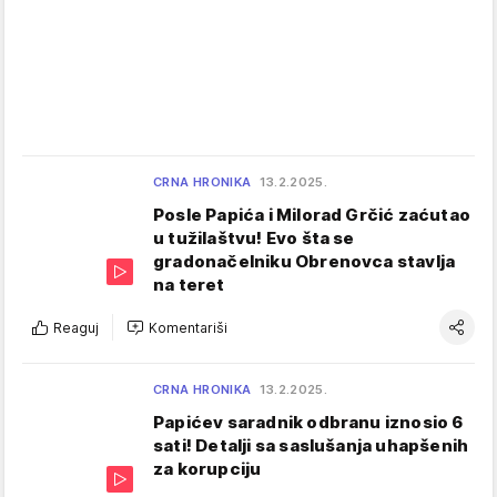
CRNA HRONIKA
13.2.2025.
Posle Papića i Milorad Grčić zaćutao
u tužilaštvu! Evo šta se
gradonačelniku Obrenovca stavlja
na teret
Reaguj
Komentariši
CRNA HRONIKA
13.2.2025.
Papićev saradnik odbranu iznosio 6
sati! Detalji sa saslušanja uhapšenih
za korupciju