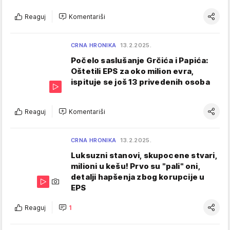
Reaguj
Komentariši
CRNA HRONIKA
13.2.2025.
Počelo saslušanje Grčića i Papića:
Oštetili EPS za oko milion evra,
ispituje se još 13 privedenih osoba
Reaguj
Komentariši
CRNA HRONIKA
13.2.2025.
Luksuzni stanovi, skupocene stvari,
milioni u kešu! Prvo su "pali" oni,
detalji hapšenja zbog korupcije u
EPS
Reaguj
1