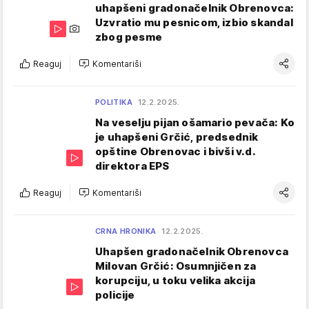
uhapšeni gradonačelnik Obrenovca:
Uzvratio mu pesnicom, izbio skandal
zbog pesme
Reaguj
Komentariši
POLITIKA
12.2.2025.
Na veselju pijan ošamario pevača: Ko
je uhapšeni Grčić, predsednik
opštine Obrenovac i bivši v.d.
direktora EPS
Reaguj
Komentariši
CRNA HRONIKA
12.2.2025.
Uhapšen gradonačelnik Obrenovca
Milovan Grčić: Osumnjičen za
korupciju, u toku velika akcija
policije