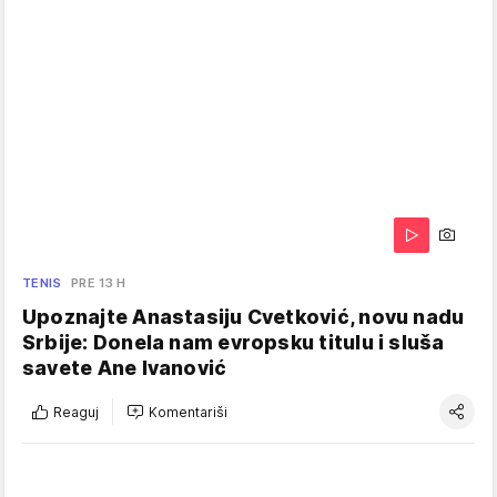
TENIS
PRE 13 H
Upoznajte Anastasiju Cvetković, novu nadu
Srbije: Donela nam evropsku titulu i sluša
savete Ane Ivanović
Reaguj
Komentariši