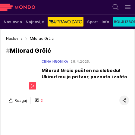
Naslovna
Najnovije
Sport
Info
Naslovna
Milorad Grčić
#
Milorad Grčić
CRNA HRONIKA
29.4.2025.
Milorad Grčić pušten na slobodu!
Ukinut mu je pritvor, poznato i zašto
Reaguj
2