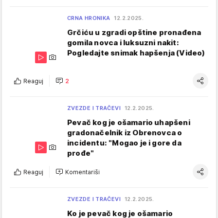
CRNA HRONIKA
12.2.2025.
Grčiću u zgradi opštine pronađena
gomila novca i luksuzni nakit:
Pogledajte snimak hapšenja (Video)
Reaguj
2
ZVEZDE I TRAČEVI
12.2.2025.
Pevač kog je ošamario uhapšeni
gradonačelnik iz Obrenovca o
incidentu: "Mogao je i gore da
prođe"
Reaguj
Komentariši
ZVEZDE I TRAČEVI
12.2.2025.
Ko je pevač kog je ošamario