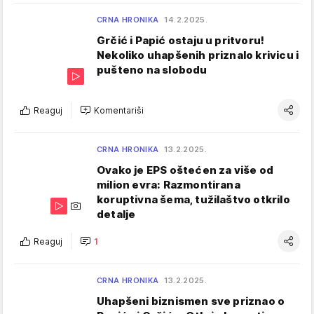
CRNA HRONIKA
14.2.2025.
Grčić i Papić ostaju u pritvoru!
Nekoliko uhapšenih priznalo krivicu i
pušteno na slobodu
Reaguj
Komentariši
CRNA HRONIKA
13.2.2025.
Ovako je EPS oštećen za više od
milion evra: Razmontirana
koruptivna šema, tužilaštvo otkrilo
detalje
Reaguj
1
CRNA HRONIKA
13.2.2025.
Uhapšeni biznismen sve priznao o