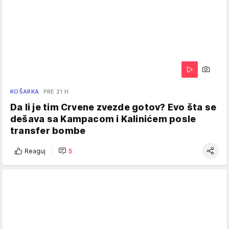
KOŠARKA
PRE 21 H
Da li je tim Crvene zvezde gotov? Evo šta se
dešava sa Kampacom i Kalinićem posle
transfer bombe
Reaguj
5