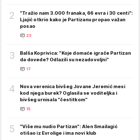
2
"Tražio nam 3.000 franaka, 66 evra i 30 centi":
Ljajić otkrio kako je Partizanu propao važan
posao
23
3
Balša Koprivica: "Koje domaće igrače Partizan
da dovede? Odlazili su nezadovoljni"
17
4
Nova verenica bivšeg Jovane Jeremić mesi
kod njega burek? Oglasila se voditeljka i
bivšeg urnisala "čestitkom"
15
5
"Više mu nudio Partizan": Alen Smailagić
otišao iz Evrolige i ima novi klub