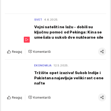
SVET
4.6.2025.
Vojni sateliti ne lažu - dobili su
ključnu pomoć od Pekinga: Kina se
umešala u sukob dve nuklearne sile
Reaguj
Komentariši
EKONOMIJA
12.5.2025.
Tržište opet izaziva! Sukob Indije i
Pakistana najavljuje veliki rast cene
nafte
Reaguj
Komentariši