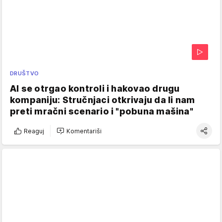
DRUŠTVO
AI se otrgao kontroli i hakovao drugu
kompaniju: Stručnjaci otkrivaju da li nam
preti mračni scenario i "pobuna mašina"
Reaguj
Komentariši