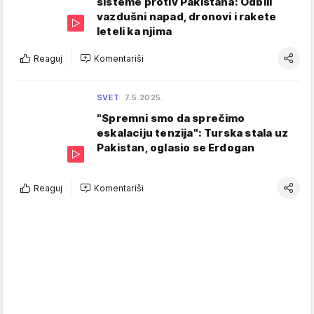
sisteme protiv Pakistana: Odbili
vazdušni napad, dronovi i rakete
leteli ka njima
Reaguj
Komentariši
SVET
7.5.2025.
"Spremni smo da sprečimo
eskalaciju tenzija": Turska stala uz
Pakistan, oglasio se Erdogan
Reaguj
Komentariši