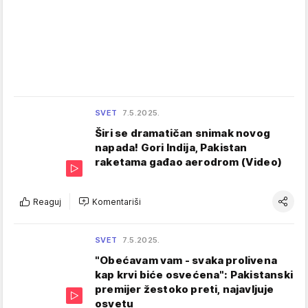
SVET
7.5.2025.
Širi se dramatičan snimak novog
napada! Gori Indija, Pakistan
raketama gađao aerodrom (Video)
Reaguj
Komentariši
SVET
7.5.2025.
"Obećavam vam - svaka prolivena
kap krvi biće osvećena": Pakistanski
premijer žestoko preti, najavljuje
osvetu