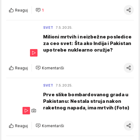
Reaguj
1
SVET
7.5.2025.
Milioni mrtvih i neizbežne posledice
za ceo svet: Šta ako Indija i Pakistan
upotrebe nuklearno oružje?
Reaguj
Komentariši
SVET
7.5.2025.
Prve slike bombardovanog grada u
Pakistanu: Nestala struja nakon
raketnog napada, ima mrtvih (Foto)
Reaguj
Komentariši