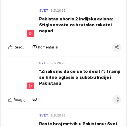
SVET
6.5.2025.
Pakistan oborio 2 indijska aviona:
Stigla osveta za brutalan raketni
napad
Reaguj
Komentariši
SVET
6.5.2025.
"Znali smo da će se to desiti": Tramp
se hitno oglasio o sukobu Indije i
Pakistana
Reaguj
1
SVET
6.5.2025.
Raste broj mrtvih u Pakistanu: Svet