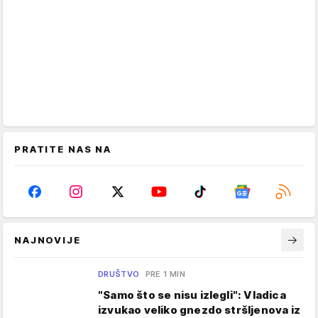
PRATITE NAS NA
NAJNOVIJE
DRUŠTVO
PRE 1 MIN
"Samo što se nisu izlegli": Vladica
izvukao veliko gnezdo stršljenova iz