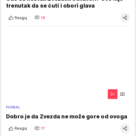
trenutak da se ćuti i obori glava
Reaguj
19
FUDBAL
Dobro je da Zvezda ne može gore od ovoga
Reaguj
17