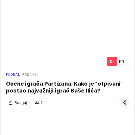
FUDBAL
PRE 14 H
Ocene igrača Partizana: Kako je "otpisani"
postao najvažniji igrač Saše Ilića?
Reaguj
7