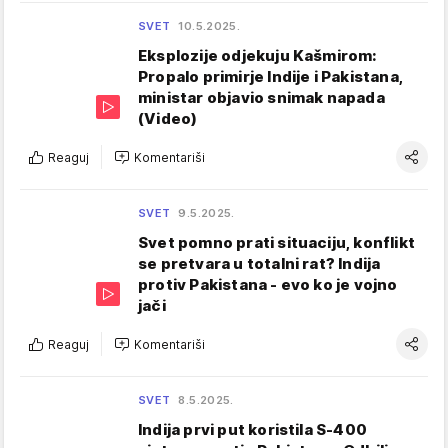
SVET
10.5.2025.
Eksplozije odjekuju Kašmirom:
Propalo primirje Indije i Pakistana,
ministar objavio snimak napada
(Video)
Reaguj
Komentariši
SVET
9.5.2025.
Svet pomno prati situaciju, konflikt
se pretvara u totalni rat? Indija
protiv Pakistana - evo ko je vojno
jači
Reaguj
Komentariši
SVET
8.5.2025.
Indija prvi put koristila S-400