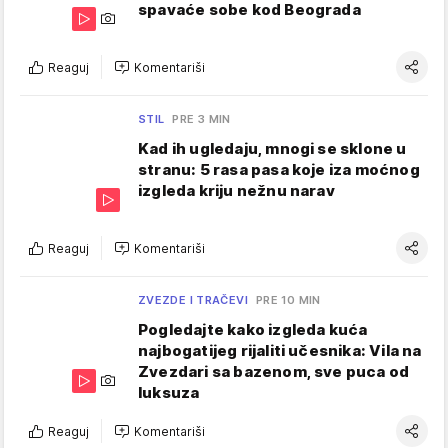
spavaće sobe kod Beograda
Reaguj
Komentariši
STIL
PRE 3 MIN
Kad ih ugledaju, mnogi se sklone u
stranu: 5 rasa pasa koje iza moćnog
izgleda kriju nežnu narav
Reaguj
Komentariši
ZVEZDE I TRAČEVI
PRE 10 MIN
Pogledajte kako izgleda kuća
najbogatijeg rijaliti učesnika: Vila na
Zvezdari sa bazenom, sve puca od
luksuza
Reaguj
Komentariši