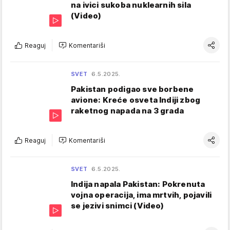
na ivici sukoba nuklearnih sila
(Video)
Reaguj
Komentariši
SVET
6.5.2025.
Pakistan podigao sve borbene
avione: Kreće osveta Indiji zbog
raketnog napada na 3 grada
Reaguj
Komentariši
SVET
6.5.2025.
Indija napala Pakistan: Pokrenuta
vojna operacija, ima mrtvih, pojavili
se jezivi snimci (Video)