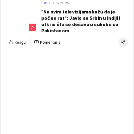
SVET
6.5.2025.
"Na svim televizijama kažu da je
počeo rat": Javio se Srbin u Indiji i
otkrio šta se dešava u sukobu sa
Pakistanom
Reaguj
Komentariši