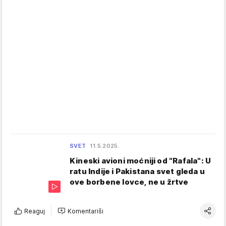
SVET
11.5.2025.
Kineski avioni moćniji od "Rafala": U
ratu Indije i Pakistana svet gleda u
ove borbene lovce, ne u žrtve
Reaguj
Komentariši