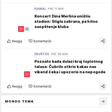
FUDBAL
PRE 11 MIN
Koncert Dina Merlina uništio
stadion: Stigla zabrana, pa hitno
saopštenje kluba
Reaguj
Komentariši
DRUŠTVO
PRE 36 MIN
Poznato kada dolazi kraj toplotnog
talasa: Čubrilo otkrio kakav nas
vikend čeka i upozorio na nepogode
Reaguj
Komentariši
MONDO TEMA