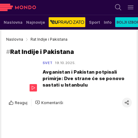
Naslovna
Najnovije
Sport
Info
Naslovna
Rat Indije i Pakistana
#
Rat Indije i Pakistana
SVET
19.10.2025.
Avganistan i Pakistan potpisali
primirje: Dve strane će se ponovo
sastati u Istanbulu
Reaguj
Komentariši