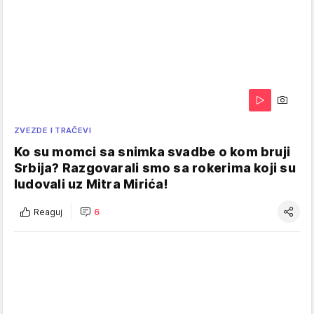
ZVEZDE I TRAČEVI
Ko su momci sa snimka svadbe o kom bruji
Srbija? Razgovarali smo sa rokerima koji su
ludovali uz Mitra Mirića!
Reaguj
6