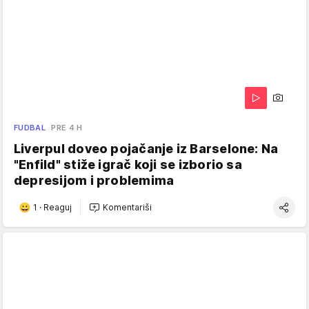
FUDBAL
PRE 4 H
Liverpul doveo pojačanje iz Barselone: Na
"Enfild" stiže igrač koji se izborio sa
depresijom i problemima
1
·
Reaguj
Komentariši