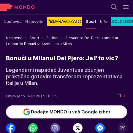
Naslovna
Najnovije
Sport
Info
Naslovna
Sport
Fudbal
Alesandro Del Pjero komentar
Leonardo Bonući iz Juventusa u Milan
Bonući u Milanu! Del Pjero: Je l' to vic?
Legendarni napadač Juventusa zbunjen
praktično gotovim transferom reprezentativca
Italije u Milan.
Objavljeno 14.07.2017. 11:35h
3
Dodajte MONDO u vaš Google izbor