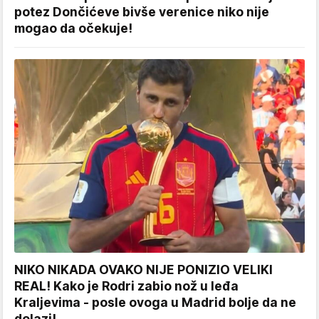
potez Dončićeve bivše verenice niko nije
mogao da očekuje!
NIKO NIKADA OVAKO NIJE PONIZIO VELIKI
REAL! Kako je Rodri zabio nož u leđa
Kraljevima - posle ovoga u Madrid bolje da ne
dolazi!