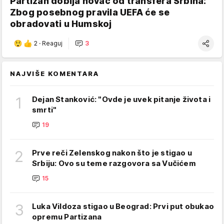
Partizan dobija novac od transfera Srbina:
Zbog posebnog pravila UEFA će se
obradovati u Humskoj
2
·
Reaguj
3
NAJVIŠE KOMENTARA
1
Dejan Stanković: "Ovde je uvek pitanje života i
smrti"
19
2
Prve reči Zelenskog nakon što je stigao u
Srbiju: Ovo su teme razgovora sa Vučićem
15
3
Luka Vildoza stigao u Beograd: Prvi put obukao
opremu Partizana