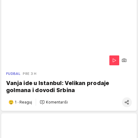
FUDBAL
PRE 3 H
Vanja ide u Istanbul: Velikan prodaje
golmana i dovodi Srbina
1
·
Reaguj
Komentariši