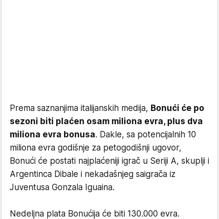
Prema saznanjima italijanskih medija,
Bonući će po
sezoni biti plaćen osam miliona evra, plus dva
miliona evra bonusa
. Dakle, sa potencijalnih 10
miliona evra godišnje za petogodišnji ugovor,
Bonući će postati najplaćeniji igrač u Seriji A, skuplji i
Argentinca Dibale i nekadašnjeg saigrača iz
Juventusa Gonzala Iguaina.
Nedeljna plata Bonućija će biti 130.000 evra.