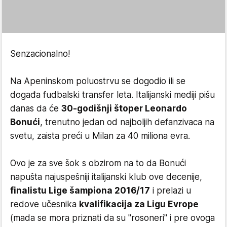
Senzacionalno!
Na Apeninskom poluostrvu se dogodio ili se
događa fudbalski transfer leta. Italijanski mediji pišu
danas da će
30-godišnji štoper Leonardo
Bonući
, trenutno jedan od najboljih defanzivaca na
svetu, zaista preći u Milan za 40 miliona evra.
Ovo je za sve šok s obzirom na to da Bonući
napušta najuspešniji italijanski klub ove decenije,
finalistu Lige šampiona 2016/17
i prelazi u
redove učesnika
kvalifikacija za Ligu Evrope
(mada se mora priznati da su "rosoneri" i pre ovoga