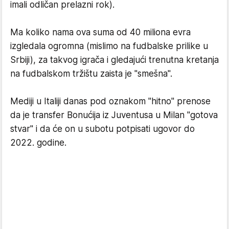
imali odličan prelazni rok).
Ma koliko nama ova suma od 40 miliona evra
izgledala ogromna (mislimo na fudbalske prilike u
Srbiji), za takvog igrača i gledajući trenutna kretanja
na fudbalskom tržištu zaista je "smešna".
Mediji u Italiji danas pod oznakom "hitno" prenose
da je transfer Bonućija iz Juventusa u Milan "gotova
stvar" i da će on u subotu potpisati ugovor do
2022. godine.