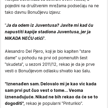
pojedini na društvenim mrežama podsećaju na ne
tako davnu Bonućijevu izjavu:
"
Ja da odem iz Juventusa? Javite mi kad ću
napustiti kapije stadiona Juventusa, jer ja
NIKADA NEĆU otići
".
Alesandro Del Pjero, koji je bio kapiten "stare
dame" u pohodu na prvi od pomenutih šest
"skudeta", u sezoni 2011/12, rekao je da je prve
vesti o Bonućijevom odlasku shvatio kao šalu.
"Iznenađen sam. Delovalo mi je kao vic kada
sam prvi put čuo vest o tome... Veoma
iznenađujuće. Nikad ne bih rekao da će se to
dogoditi",
rekao je popularni "Pinturikio".