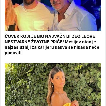
ČOVEK KOJI JE BIO NAJVAŽNIJI DEO LEOVE
NESTVARNE ŽIVOTNE PRIČE! Mesijev otac je
najzaslužniji za karijeru kakva se nikada neće
ponoviti