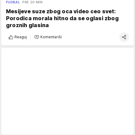
FUDBAL
PRE 20 MIN
Mesijeve suze zbog oca video ceo svet:
Porodica morala hitno da se oglasi zbog
groznih glasina
Reaguj
Komentariši