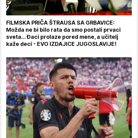
FILMSKA PRIČA ŠTRAUSA SA GRBAVICE:
Možda ne bi bilo rata da smo postali prvaci
sveta... Đaci prolaze pored mene, a učitelj
kaže deci - EVO IZDAJICE JUGOSLAVIJE!