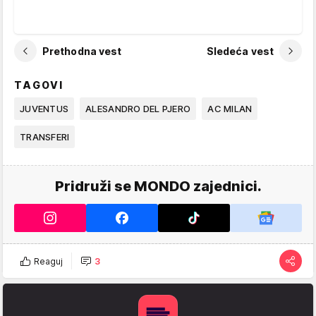
Prethodna vest
Sledeća vest
TAGOVI
JUVENTUS
ALESANDRO DEL PJERO
AC MILAN
TRANSFERI
Pridruži se MONDO zajednici.
Reaguj
3