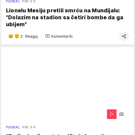
FUDBAL
PRE 3 H
Lionelu Mesiju pretili smrću na Mundijalu:
"Dolazim na stadion sa četiri bombe da ga
ubijem"
2
·
Reaguj
Komentariši
FUDBAL
PRE 3 H