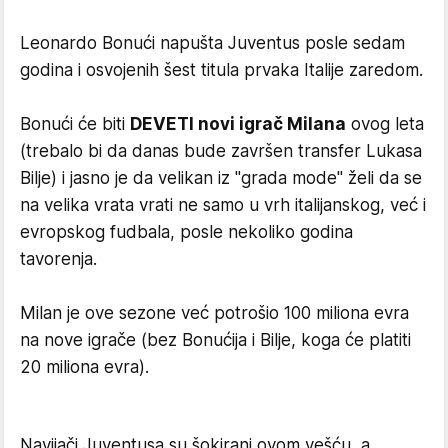
Leonardo Bonući napušta Juventus posle sedam
godina i osvojenih šest titula prvaka Italije zaredom.
Bonući će biti
DEVETI novi igrač Milana
ovog leta
(trebalo bi da danas bude završen transfer Lukasa
Bilje) i jasno je da velikan iz "grada mode" želi da se
na velika vrata vrati ne samo u vrh italijanskog, već i
evropskog fudbala, posle nekoliko godina
tavorenja.
Milan je ove sezone već potrošio 100 miliona evra
na nove igrače (bez Bonućija i Bilje, koga će platiti
20 miliona evra).
Navijači Juventusa su šokirani ovom vešću, a