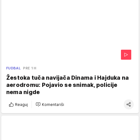
FUDBAL
PRE 1 H
Žestoka tuča navijača Dinama i Hajduka na
aerodromu: Pojavio se snimak, policije
nema nigde
Reaguj
Komentariši