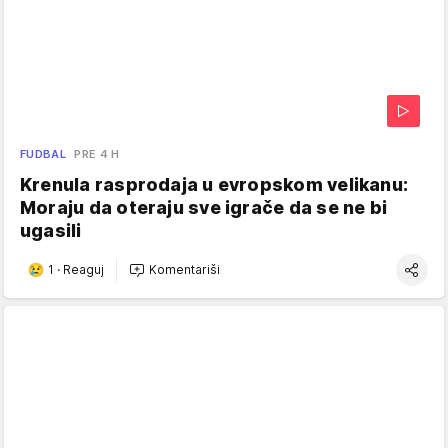
FUDBAL
PRE 4 H
Krenula rasprodaja u evropskom velikanu:
Moraju da oteraju sve igrače da se ne bi
ugasili
1
·
Reaguj
Komentariši