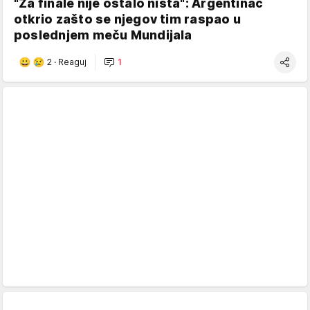
"Za finale nije ostalo ništa": Argentinac
otkrio zašto se njegov tim raspao u
poslednjem meču Mundijala
2
·
Reaguj
1