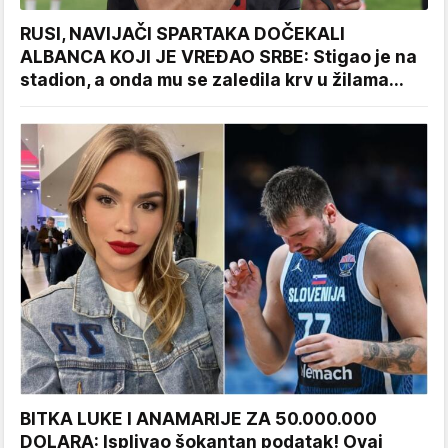
RUSI, NAVIJAČI SPARTAKA DOČEKALI
ALBANCA KOJI JE VREĐAO SRBE: Stigao je na
stadion, a onda mu se zaledila krv u žilama...
BITKA LUKE I ANAMARIJE ZA 50.000.000
DOLARA: Isplivao šokantan podatak! Ovaj