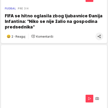
FUDBAL
PRE 3 H
FIFA se hitno oglasila zbog ljubavnice Đanija
Infantina: "Niko se nije žalio na gospodina
predsednika"
2
·
Reaguj
Komentariši