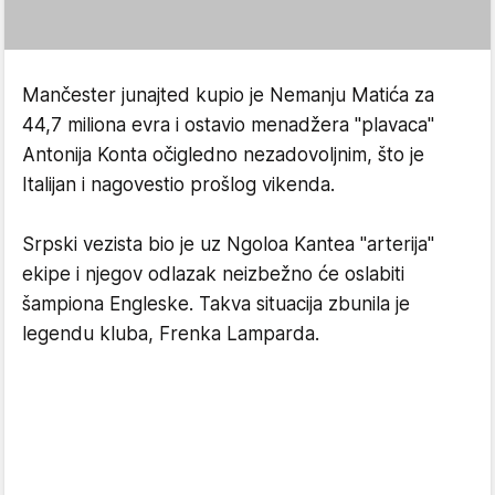
Mančester junajted kupio je Nemanju Matića za
44,7 miliona evra i ostavio menadžera "plavaca"
Antonija Konta očigledno nezadovoljnim, što je
Italijan i nagovestio prošlog vikenda.
Srpski vezista bio je uz Ngoloa Kantea "arterija"
ekipe i njegov odlazak neizbežno će oslabiti
šampiona Engleske. Takva situacija zbunila je
legendu kluba, Frenka Lamparda.