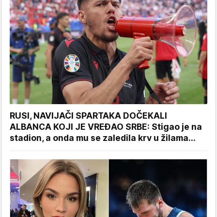
RUSI, NAVIJAČI SPARTAKA DOČEKALI
ALBANCA KOJI JE VREĐAO SRBE: Stigao je na
stadion, a onda mu se zaledila krv u žilama...