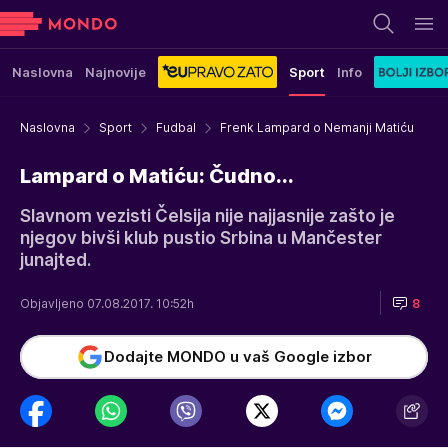
Naslovna
Najnovije
Sport
Info
Naslovna
Sport
Fudbal
Frenk Lampard o Nemanji Matiću
Lampard o Matiću: Čudno...
Slavnom vezisti Čelsija nije najjasnije zašto je
njegov bivši klub pustio Srbina u Mančester
junajted.
Objavljeno 07.08.2017. 10:52h
8
Dodajte MONDO u vaš Google izbor