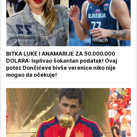
BITKA LUKE I ANAMARIJE ZA 50.000.000
DOLARA: Isplivao šokantan podatak! Ovaj
potez Dončićeve bivše verenice niko nije
mogao da očekuje!