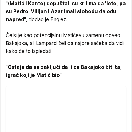
"
(Matić i Kante) dopuštali su krilima da 'lete', pa
su Pedro, Vilijan i Azar imali slobodu da odu
napred
", dodao je Englez.
Čelsi je kao potencijalnu Matićevu zamenu doveo
Bakajoka, ali Lampard želi da najpre sačeka da vidi
kako će to izgledati.
"
Ostaje da se zaključi da li će Bakajoko biti taj
igrač koji je Matić bio
".