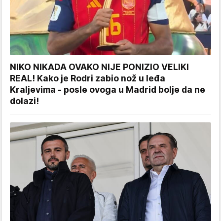
NIKO NIKADA OVAKO NIJE PONIZIO VELIKI
REAL! Kako je Rodri zabio nož u leđa
Kraljevima - posle ovoga u Madrid bolje da ne
dolazi!