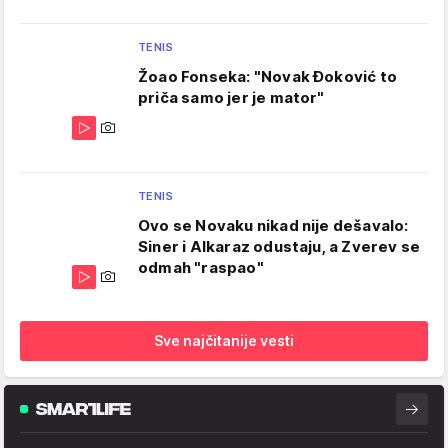
TENIS
Žoao Fonseka: "Novak Đoković to
priča samo jer je mator"
TENIS
Ovo se Novaku nikad nije dešavalo:
Siner i Alkaraz odustaju, a Zverev se
odmah "raspao"
Sve najčitanije vesti