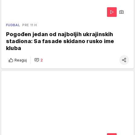
FUDBAL
PRE 11 H
Pogođen jedan od najboljih ukrajinskih
stadiona: Sa fasade skidano rusko ime
kluba
Reaguj
2