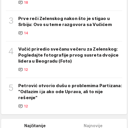
18
3
Prve reči Zelenskog nakon što je stigao u
Srbiju: Ovo su teme razgovora sa Vučićem
14
4
Vučić priredio svečanu večeru za Zelenskog:
Pogledajte fotografije prvog susreta dvojice
lidera u Beogradu (Foto)
12
5
Petrović otvorio dušu o problemima Partizana:
"Odlazim i ja ako ode Uprava, ali to nije
rešenje"
12
Najčitanije
Najnovije