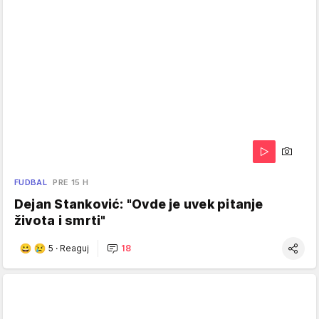
FUDBAL
PRE 15 H
Dejan Stanković: "Ovde je uvek pitanje
života i smrti"
5
·
Reaguj
18