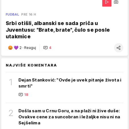
FUDBAL
PRE 16 H
Srbi otišli, albanski se sada priča u
Juventusu: "Brate, brate", čulo se posle
utakmice
2
·
Reaguj
4
NAJVIŠE KOMENTARA
1
Dejan Stanković: "Ovde je uvek pitanje života i
smrti"
18
2
Došla sam u Crnu Goru, a na plaži ni žive duše:
Ovakve cene za suncobran i ležaljke nisu ni na
Sejšelima