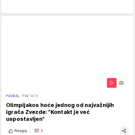
FUDBAL
PRE 14 H
Olimpijakos hoće jednog od najvažnijih
igrača Zvezde: "Kontakt je već
uspostavljen"
Reaguj
3