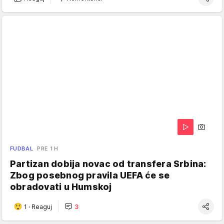
FUDBAL
PRE 1 H
Partizan dobija novac od transfera Srbina:
Zbog posebnog pravila UEFA će se
obradovati u Humskoj
1
·
Reaguj
3