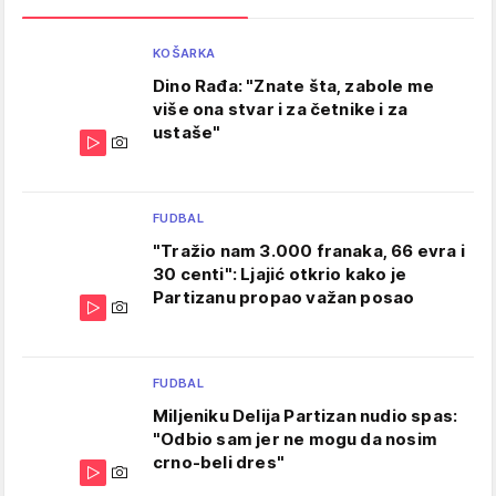
KOŠARKA
Dino Rađa: "Znate šta, zabole me
više ona stvar i za četnike i za
ustaše"
FUDBAL
"Tražio nam 3.000 franaka, 66 evra i
30 centi": Ljajić otkrio kako je
Partizanu propao važan posao
FUDBAL
Miljeniku Delija Partizan nudio spas:
"Odbio sam jer ne mogu da nosim
crno-beli dres"