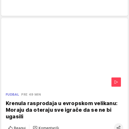
FUDBAL
PRE 49 MIN
Krenula rasprodaja u evropskom velikanu:
Moraju da oteraju sve igrače da se ne bi
ugasili
Reaguj
Komentariši