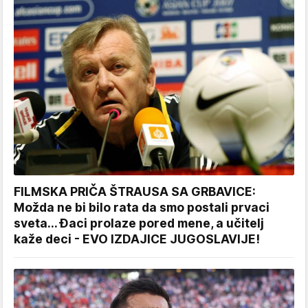
FILMSKA PRIČA ŠTRAUSA SA GRBAVICE:
Možda ne bi bilo rata da smo postali prvaci
sveta... Đaci prolaze pored mene, a učitelj
kaže deci - EVO IZDAJICE JUGOSLAVIJE!