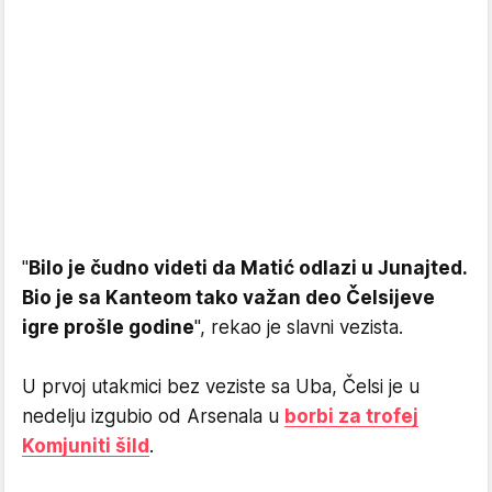
"
Bilo je čudno videti da Matić odlazi u Junajted.
Bio je sa Kanteom tako važan deo Čelsijeve
igre prošle godine
", rekao je slavni vezista.
U prvoj utakmici bez veziste sa Uba, Čelsi je u
nedelju izgubio od Arsenala u
borbi za trofej
Komjuniti šild
.