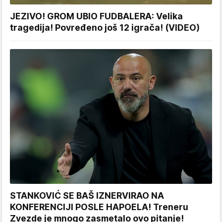
JEZIVO! GROM UBIO FUDBALERA: Velika
tragedija! Povređeno još 12 igrača! (VIDEO)
STANKOVIĆ SE BAŠ IZNERVIRAO NA
KONFERENCIJI POSLE HAPOELA! Treneru
Zvezde je mnogo zasmetalo ovo pitanje!