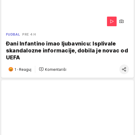
FUDBAL
PRE 4 H
Đani Infantino imao ljubavnicu: Isplivale
skandalozne informacije, dobila je novac od
UEFA
1
·
Reaguj
Komentariši