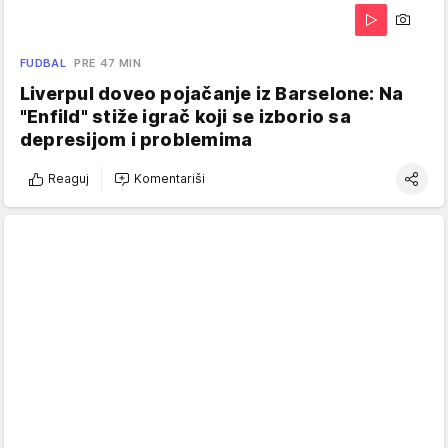
FUDBAL
PRE 47 MIN
Liverpul doveo pojačanje iz Barselone: Na
"Enfild" stiže igrač koji se izborio sa
depresijom i problemima
Reaguj
Komentariši