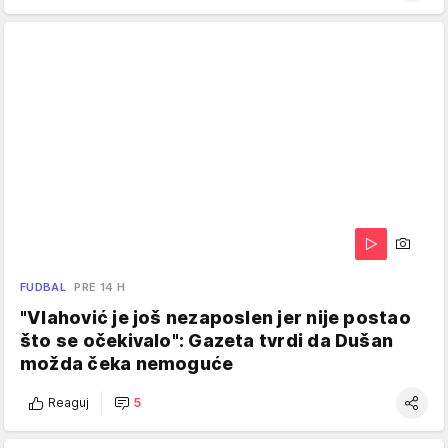
FUDBAL
PRE 14 H
"Vlahović je još nezaposlen jer nije postao
što se očekivalo": Gazeta tvrdi da Dušan
možda čeka nemoguće
Reaguj
5