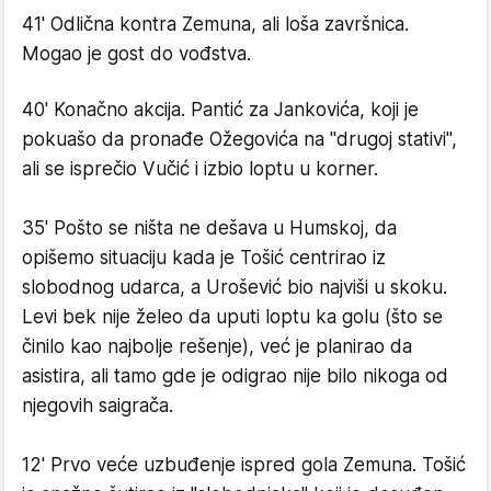
41' Odlična kontra Zemuna, ali loša završnica.
Mogao je gost do vođstva.
40' Konačno akcija. Pantić za Jankovića, koji je
pokuašo da pronađe Ožegovića na "drugoj stativi",
ali se isprečio Vučić i izbio loptu u korner.
35' Pošto se ništa ne dešava u Humskoj, da
opišemo situaciju kada je Tošić centrirao iz
slobodnog udarca, a Urošević bio najviši u skoku.
Levi bek nije želeo da uputi loptu ka golu (što se
činilo kao najbolje rešenje), već je planirao da
asistira, ali tamo gde je odigrao nije bilo nikoga od
njegovih saigrača.
12' Prvo veće uzbuđenje ispred gola Zemuna. Tošić