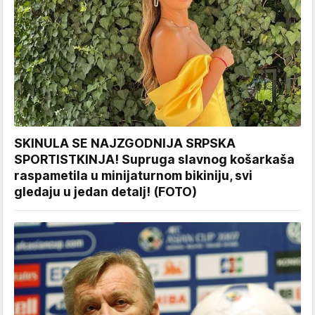
SKINULA SE NAJZGODNIJA SRPSKA
SPORTISTKINJA! Supruga slavnog košarkaša
raspametila u minijaturnom bikiniju, svi
gledaju u jedan detalj! (FOTO)