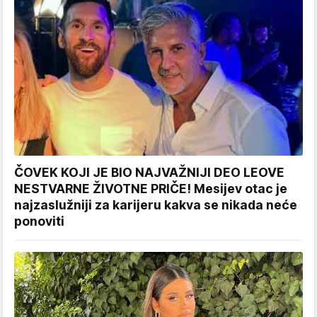
ČOVEK KOJI JE BIO NAJVAŽNIJI DEO LEOVE
NESTVARNE ŽIVOTNE PRIČE! Mesijev otac je
najzaslužniji za karijeru kakva se nikada neće
ponoviti