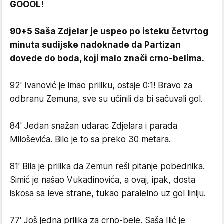
GOOOL!
90+5 Saša Zdjelar je uspeo po isteku četvrtog
minuta sudijske nadoknade da Partizan
dovede do boda, koji malo znači crno-belima.
92' Ivanović je imao priliku, ostaje 0:1! Bravo za
odbranu Zemuna, sve su učinili da bi sačuvali gol.
84' Jedan snažan udarac Zdjelara i parada
Miloševića. Bilo je to sa preko 30 metara.
81' Bila je prilika da Zemun reši pitanje pobednika.
Simić je našao Vukadinovića, a ovaj, ipak, dosta
iskosa sa leve strane, tukao paralelno uz gol liniju.
77' Još jedna prilika za crno-bele. Saša Ilić je