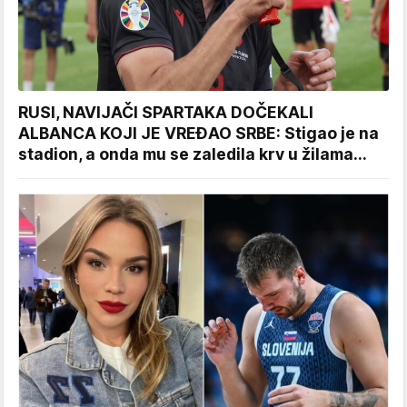
RUSI, NAVIJAČI SPARTAKA DOČEKALI
ALBANCA KOJI JE VREĐAO SRBE: Stigao je na
stadion, a onda mu se zaledila krv u žilama...