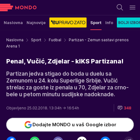
Naslovna
Najnovije
Sport
Info
Naslovna
Sport
Fudbal
Partizan - Zemun sastavi prenos
Arena 1
Penal, Vučić, Zdjelar - kIKS Partizana!
Partizan jedva stigao do boda u duelu sa
Zemunom u 24. kolu Superlige Srbije. Vučić
strelac za goste iz penala u 70, Zdjelar za crno-
bele u petom minutu sudijske nadoknade.
Objavljeno 25.02.2018. 13:34h
→ 16:54h
348
Dodajte MONDO u vaš Google izbor