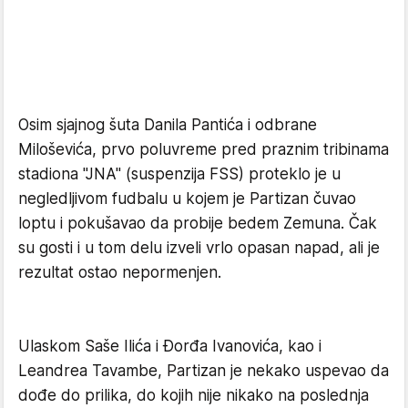
Osim sjajnog šuta Danila Pantića i odbrane
Miloševića, prvo poluvreme pred praznim tribinama
stadiona "JNA" (suspenzija FSS) proteklo je u
negledljivom fudbalu u kojem je Partizan čuvao
loptu i pokušavao da probije bedem Zemuna. Čak
su gosti i u tom delu izveli vrlo opasan napad, ali je
rezultat ostao nepormenjen.
Ulaskom Saše Ilića i Đorđa Ivanovića, kao i
Leandrea Tavambe, Partizan je nekako uspevao da
dođe do prilika, do kojih nije nikako na poslednja