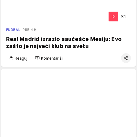
FUDBAL
PRE 4 H
Real Madrid izrazio saučešće Mesiju: Evo
zašto je najveći klub na svetu
Reaguj
Komentariši