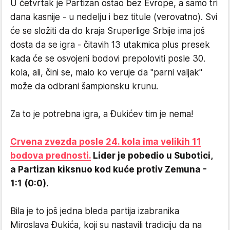
U četvrtak je Partizan ostao bez Evrope, a samo tri
dana kasnije - u nedelju i bez titule (verovatno). Svi
će se složiti da do kraja Sruperlige Srbije ima još
dosta da se igra - čitavih 13 utakmica plus presek
kada će se osvojeni bodovi prepoloviti posle 30.
kola, ali, čini se, malo ko veruje da "parni valjak"
može da odbrani šampionsku krunu.
Za to je potrebna igra, a Đukićev tim je nema!
Crvena zvezda posle 24. kola ima velikih 11
bodova prednosti.
Lider je pobedio u Subotici,
a Partizan kiksnuo kod kuće protiv Zemuna -
1:1 (0:0).
Bila je to još jedna bleda partija izabranika
Miroslava Đukića, koji su nastavili tradiciju da na