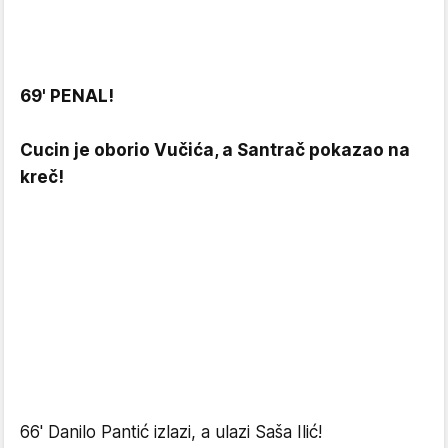
69' PENAL!
Cucin je oborio Vučića, a Santrač pokazao na
kreč!
66' Danilo Pantić izlazi, a ulazi Saša Ilić!