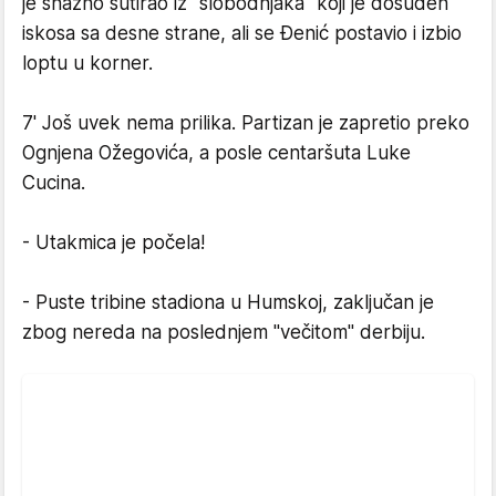
je snažno šutirao iz "slobodnjaka" koji je dosuđen
iskosa sa desne strane, ali se Đenić postavio i izbio
loptu u korner.
7' Još uvek nema prilika. Partizan je zapretio preko
Ognjena Ožegovića, a posle centaršuta Luke
Cucina.
- Utakmica je počela!
- Puste tribine stadiona u Humskoj, zaključan je
zbog nereda na poslednjem "večitom" derbiju.