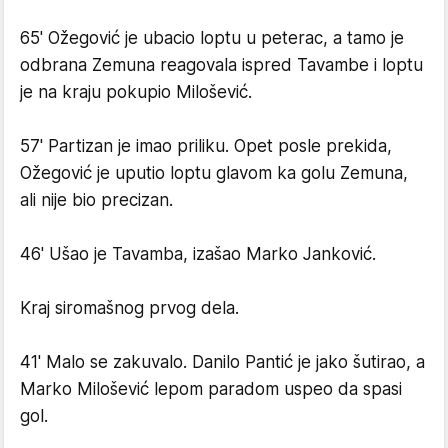
65' Ožegović je ubacio loptu u peterac, a tamo je
odbrana Zemuna reagovala ispred Tavambe i loptu
je na kraju pokupio Milošević.
57' Partizan je imao priliku. Opet posle prekida,
Ožegović je uputio loptu glavom ka golu Zemuna,
ali nije bio precizan.
46' Ušao je Tavamba, izašao Marko Janković.
Kraj siromašnog prvog dela.
41' Malo se zakuvalo. Danilo Pantić je jako šutirao, a
Marko Milošević lepom paradom uspeo da spasi
gol.