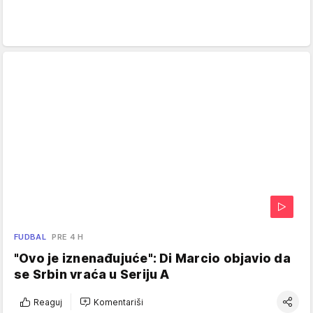
FUDBAL
PRE 4 H
"Ovo je iznenađujuće": Di Marcio objavio da
se Srbin vraća u Seriju A
Reaguj
Komentariši