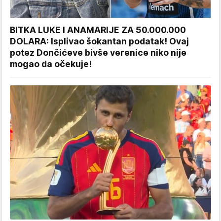
BITKA LUKE I ANAMARIJE ZA 50.000.000
DOLARA: Isplivao šokantan podatak! Ovaj
potez Dončićeve bivše verenice niko nije
mogao da očekuje!