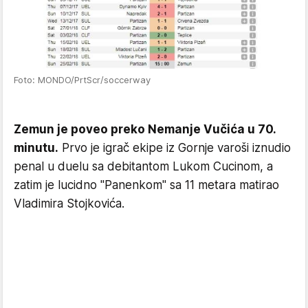
Foto: MONDO/PrtScr/soccerway
Zemun je poveo preko Nemanje Vučića u 70.
minutu.
Prvo je igrač ekipe iz Gornje varoši iznudio
penal u duelu sa debitantom Lukom Cucinom, a
zatim je lucidno "Panenkom" sa 11 metara matirao
Vladimira Stojkovića.