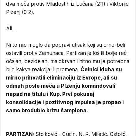
dva meča protiv Mladostih iz Lučana (2:1) i Viktorije
Plzenj (0:2).
Ali...
Ni to nije moglo da popravi utisak koji su crno-beli
ostavili protiv Zemunaca. Partizan je loš ili bolje reći
očajan, bezidejan, malokrvan i hitno mu je potrebna
bilo kakva reakcija ili promena.
Čelnici kluba su
mirno prihvatili eliminaciju iz Evrope, ali su
odmah posle meča u Plzenju komandovali
napad na titulu i Kup. Prvi pokušaj
konsolidacije i pozitivnog impulsa je propao i
samo brodubio krizu šampiona.
PARTIZAN:
Stojković - Cucin, N. R. Miletić, Ostojić,