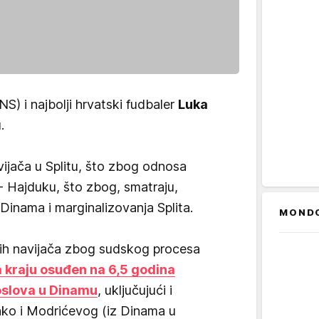
S) i najbolji hrvatski fudbaler
Luka
.
ijača u Splitu, što zbog odnosa
 - Hajduku, što zbog, smatraju,
inama i marginalizovanja Splita.
MOND
kih navijača zbog sudskog procesa
a kraju osuđen na 6,5 godina
oslova u Dinamu
, uključujući i
tako i Modrićevog (iz Dinama u