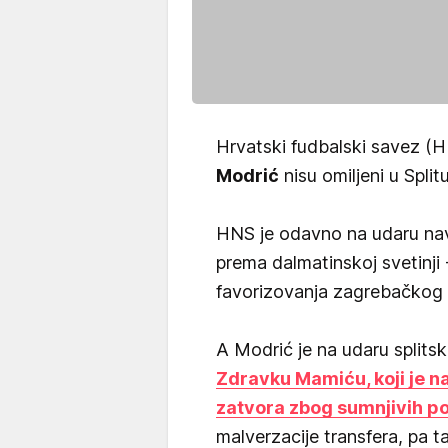
Hrvatski fudbalski savez (HN
Modrić
nisu omiljeni u Splitu
HNS je odavno na udaru nav
prema dalmatinskoj svetinji
favorizovanja zagrebačkog D
A Modrić je na udaru splits
Zdravku Mamiću, koji je n
zatvora zbog sumnjivih p
malverzacije transfera, pa 