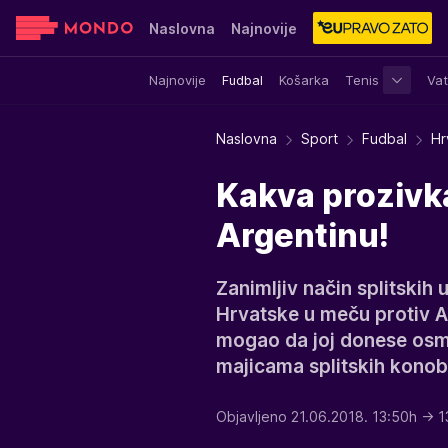
Naslovna
Najnovije
Najnovije
Fudbal
Košarka
Tenis
Vat
Sensa
Stvar ukusa
Yumama
Naslovna
Sport
Fudbal
Hr
Kakva prozivka
Argentinu!
Zanimljiv način splitskih 
Hrvatske u meču protiv Ar
mogao da joj donese osmi
majicama splitskih konob
Objavljeno 21.06.2018. 13:50h
→ 1