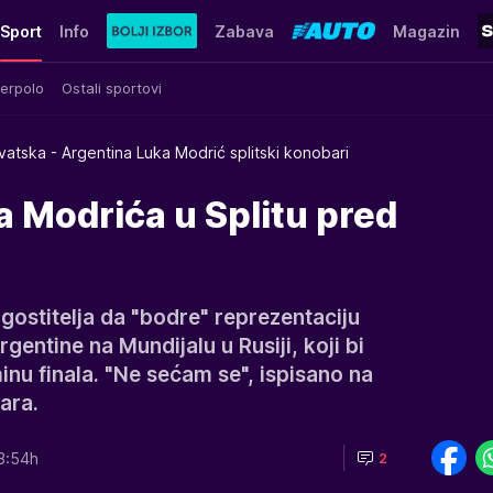
Sport
Info
Zabava
Magazin
erpolo
Ostali sportovi
vatska - Argentina Luka Modrić splitski konobari
 Modrića u Splitu pred
ugostitelja da "bodre" reprezentaciju
gentine na Mundijalu u Rusiji, koji bi
nu finala. "Ne sećam se", ispisano na
ara.
3:54h
2