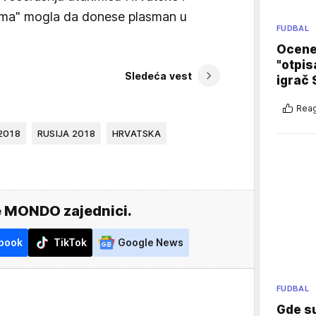
tima" mogla da donese plasman u
FUDBAL
Ocene 
"otpis
Sledeća vest
igrač 
Reag
2018
RUSIJA 2018
HRVATSKA
e MONDO zajednici.
book
TikTok
Google News
FUDBAL
Gde su