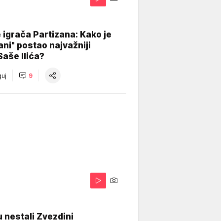
igrača Partizana: Kako je
ani" postao najvažniji
Saše Ilića?
uj
9
 nestali Zvezdini