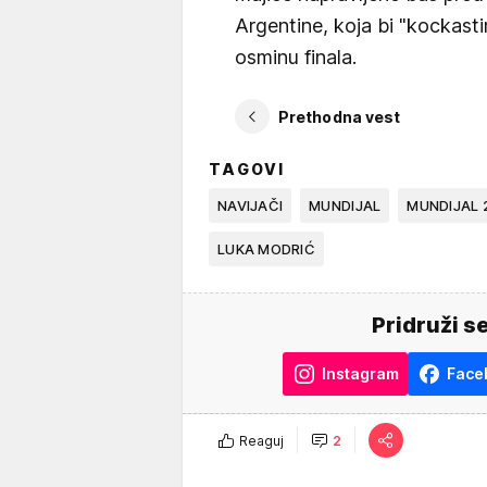
Argentine, koja bi "kockas
osminu finala.
Prethodna vest
TAGOVI
NAVIJAČI
MUNDIJAL
MUNDIJAL 
LUKA MODRIĆ
Pridruži s
Instagram
Face
Reaguj
2