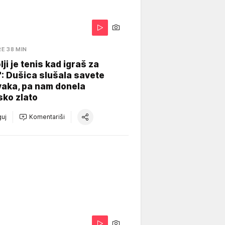
RE 38 MIN
lji je tenis kad igraš za
": Dušica slušala savete
vaka, pa nam donela
sko zlato
uj
Komentariši