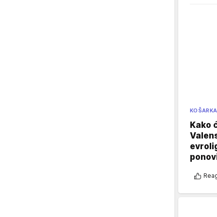
KOŠARK
Kako ć
Valens
evroli
ponovi
Reag