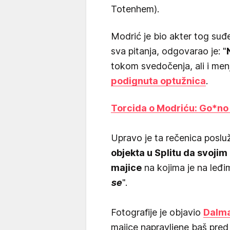
Totenhem).
Modrić je bio akter tog suđ
sva pitanja, odgovarao je: "
tokom svedočenja, ali i men
podignuta optužnica
.
Torcida o Modriću: Go*no
Upravo je ta rečenica poslu
objekta u Splitu da svoji
majice
na kojima je na leđim
se
".
Fotografije je objavio
Dalma
majice napravljene baš pred