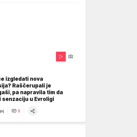
A
e izgledati nova
ija? Raščerupali je
gaši, pa napravila tim da
 senzaciju u Evroligi
uj
2