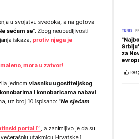
enja u svojstvu svedoka, a na gotova
Ne sećam se
". Zbog neubedljivosti
TENIS
P
"Najbo
janja iskaza,
protiv njega je
Srbiju
za No
evrop
 maleno, mora u zatvor!
Reag
žila jednom
vlasniku ugostiteljskog
m konobarima i konobaricama nabavi
a, uz broj 10 ispisano: "
Ne sjećam
tinski portal
, a zanimljivo je da su
 večerašnju utakmicu Hrvatske i