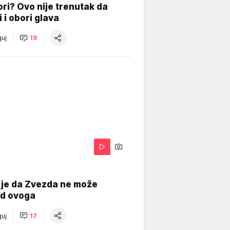
ri? Ovo nije trenutak da
i i obori glava
uj
19
 je da Zvezda ne može
od ovoga
uj
17