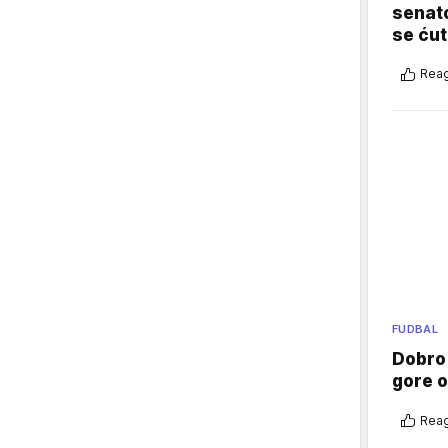
senato
se ćut
Reag
FUDBAL
Dobro
gore 
Reag