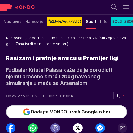
Naslovna
Najnovije
Sport
Info
Naslovna
Sport
Fudbal
Palas - Arsenal 2:2 (Milivojević dva
gola, Zaha tvrdi da mu prete smrću)
Rasizam i pretnje smrću u Premijer ligi
Fudbaler Kristal Palasa kaže da je porodici i
njemu prećeno smrću zbog navodnog
simuliranja u meču sa Arsenalom.
Objavljeno 31.10.2018. 10:32h
→ 11:01h
1
Dodajte MONDO u vaš Google izbor