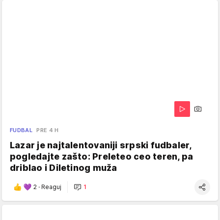
FUDBAL
PRE 4 H
Lazar je najtalentovaniji srpski fudbaler,
pogledajte zašto: Preleteo ceo teren, pa
driblao i Diletinog muža
2
·
Reaguj
1