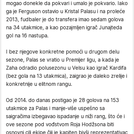
mogao donekle da pokvari i umalo je pokvario. Iako
ga je Ferguson ostavio u Kristal Palasu i na proleće
2013, fudbaler je do transfera imao sedam golova
na 34 utakmice, a kao pozajmljen igrač Junajteda
gol na 16 nastupa.
I bez njegove konkretne pomoći u drugom delu
sezone, Palas se vratio u Premijer ligu, a kada je
Zaha odradio polusezonu u Velsu kao igrač Kardifa
(bez gola na 13 utakmica), zaigrao je daleko zrelije i
konkretnije u elitnom rangu.
Od 2014. do danas postigao je 28 golova na 153
utakmice za Palas i manje-više uspešno sa
saigračima izbegavao ispadanje u niži rang, što će i
ove sezone pod vođstvom Roja Hodžsona biti
osnovni cilj ekipe čiji je kapiten bivši reprezentativac