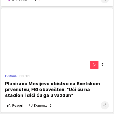
FUDBAL
PRE 1 H
Planirano Mesijevo ubistvo na Svetskom
prvenstvu, FBI obavešten: "Ući ću na
stadion i dići ću ga u vazduh"
Reaguj
Komentariši