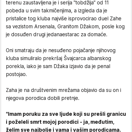
terenu zaustavljena je i serija "tobdžija" od 11
pobeda u svim takmičenjima, a izgleda da je
pristalice tog kluba najviše isprovocirao duel Zahe
sa vezistom Arsenala, Granitom Džakom, posle kog
je dosuđen drugi jedanaestarac za domaće.
Oni smatraju da je nesuđeno pojačanje njihovog
kluba simuliralo prekršaj Švajcarca albanskog
porekla, iako je sam Džaka izjavio da je penal
postojao.
Zaha je na društvenim mrežama objavio da su on i
njegova porodica dobili pretnje.
"Imam poruku za sve ljude koji su prešli granicu
i poželeli smrt mojoj porodici - ja, međutim,
želim sve najbolje i vama i vašim porodicama.