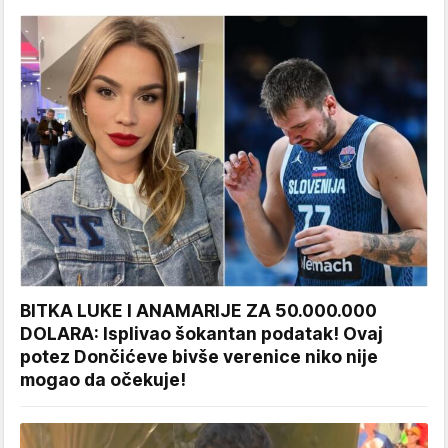
BITKA LUKE I ANAMARIJE ZA 50.000.000
DOLARA: Isplivao šokantan podatak! Ovaj
potez Dončićeve bivše verenice niko nije
mogao da očekuje!