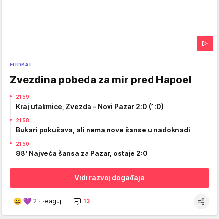
FUDBAL
Zvezdina pobeda za mir pred Hapoel
21:59
Kraj utakmice, Zvezda - Novi Pazar 2:0 (1:0)
21:58
Bukari pokušava, ali nema nove šanse u nadoknadi
21:50
88' Najveća šansa za Pazar, ostaje 2:0
Vidi razvoj događaja
2
·
Reaguj
13