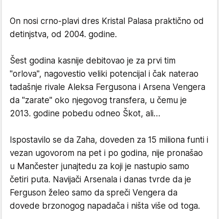
On nosi crno-plavi dres Kristal Palasa praktično od
detinjstva, od 2004. godine.
Šest godina kasnije debitovao je za prvi tim
"orlova", nagovestio veliki potencijal i čak naterao
tadašnje rivale Aleksa Fergusona i Arsena Vengera
da "zarate" oko njegovog transfera, u čemu je
2013. godine pobedu odneo Škot, ali…
Ispostavilo se da Zaha, doveden za 15 miliona funti i
vezan ugovorom na pet i po godina, nije pronašao
u Mančester junajtedu za koji je nastupio samo
četiri puta. Navijači Arsenala i danas tvrde da je
Ferguson želeo samo da spreči Vengera da
dovede brzonogog napadača i ništa više od toga.