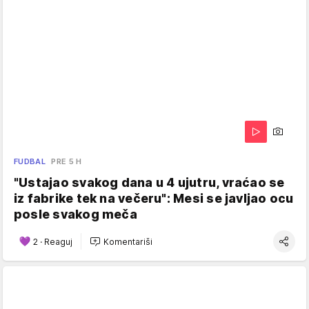
FUDBAL
PRE 5 H
"Ustajao svakog dana u 4 ujutru, vraćao se
iz fabrike tek na večeru": Mesi se javljao ocu
posle svakog meča
2
·
Reaguj
Komentariši