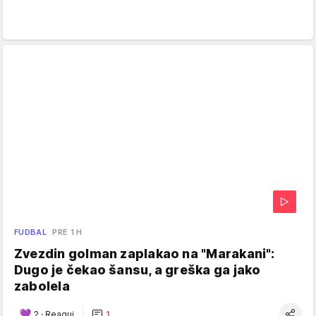
FUDBAL
PRE 1 H
Zvezdin golman zaplakao na "Marakani":
Dugo je čekao šansu, a greška ga jako
zabolela
2
·
Reaguj
1