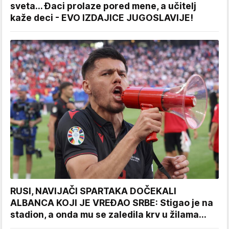
sveta... Đaci prolaze pored mene, a učitelj
kaže deci - EVO IZDAJICE JUGOSLAVIJE!
RUSI, NAVIJAČI SPARTAKA DOČEKALI
ALBANCA KOJI JE VREĐAO SRBE: Stigao je na
stadion, a onda mu se zaledila krv u žilama...