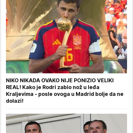
NIKO NIKADA OVAKO NIJE PONIZIO VELIKI
REAL! Kako je Rodri zabio nož u leđa
Kraljevima - posle ovoga u Madrid bolje da ne
dolazi!