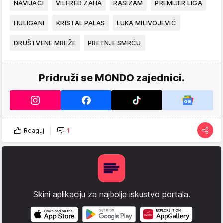
NAVIJAČI
VILFRED ZAHA
RASIZAM
PREMIJER LIGA
HULIGANI
KRISTAL PALAS
LUKA MILIVOJEVIĆ
DRUŠTVENE MREŽE
PRETNJE SMRĆU
Pridruži se MONDO zajednici.
Reaguj
1
Skini aplikaciju za najbolje iskustvo portala.