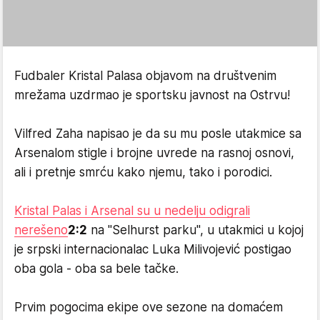
Fudbaler Kristal Palasa objavom na društvenim
mrežama uzdrmao je sportsku javnost na Ostrvu!
Vilfred Zaha napisao je da su mu posle utakmice sa
Arsenalom stigle i brojne uvrede na rasnoj osnovi,
ali i pretnje smrću kako njemu, tako i porodici.
Kristal Palas i Arsenal su u nedelju odigrali
nerešeno
2:2
na "Selhurst parku", u utakmici u kojoj
je srpski internacionalac Luka Milivojević postigao
oba gola - oba sa bele tačke.
Prvim pogocima ekipe ove sezone na domaćem