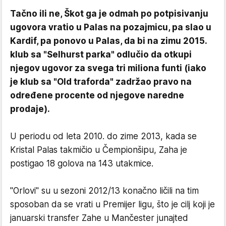
Tačno ili ne, Škot ga je odmah po potpisivanju
ugovora vratio u Palas na pozajmicu, pa slao u
Kardif, pa ponovo u Palas, da bi na zimu 2015.
klub sa "Selhurst parka" odlučio da otkupi
njegov ugovor za svega tri miliona funti (iako
je klub sa "Old traforda" zadržao pravo na
određene procente od njegove naredne
prodaje).
U periodu od leta 2010. do zime 2013, kada se
Kristal Palas takmičio u Čempionšipu, Zaha je
postigao 18 golova na 143 utakmice.
"Orlovi" su u sezoni 2012/13 konačno ličili na tim
sposoban da se vrati u Premijer ligu, što je cilj koji je
januarski transfer Zahe u Mančester junajted