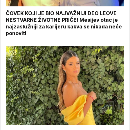
ČOVEK KOJI JE BIO NAJVAŽNIJI DEO LEOVE
NESTVARNE ŽIVOTNE PRIČE! Mesijev otac je
najzaslužniji za karijeru kakva se nikada neće
ponoviti