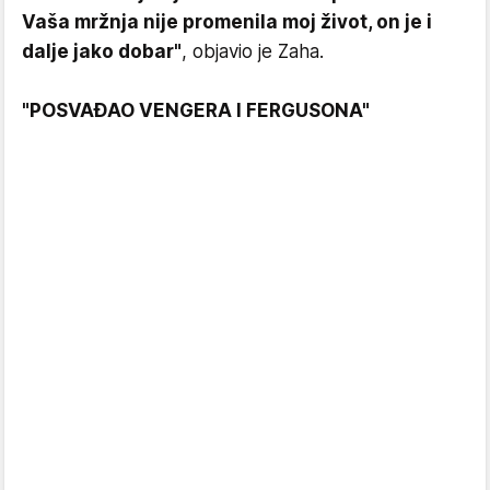
Vaša mržnja nije promenila moj život, on je i
dalje jako dobar"
, objavio je Zaha.
"POSVAĐAO VENGERA I FERGUSONA"