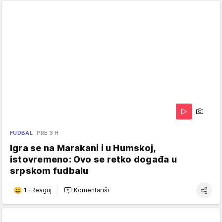
FUDBAL
PRE 3 H
Igra se na Marakani i u Humskoj,
istovremeno: Ovo se retko događa u
srpskom fudbalu
1
·
Reaguj
Komentariši