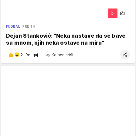
FUDBAL
PRE 1 H
Dejan Stanković: "Neka nastave da se bave
sa mnom, njih neka ostave na miru"
2
·
Reaguj
Komentariši