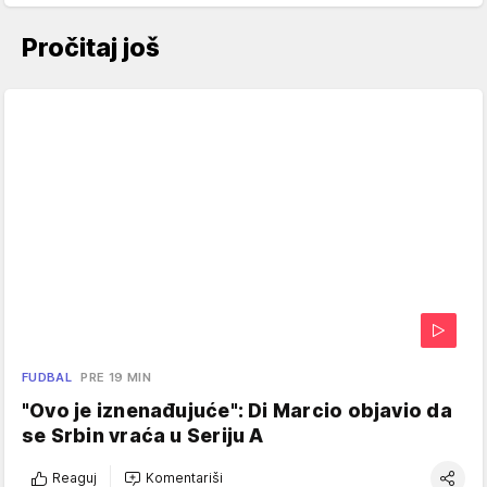
Pročitaj još
FUDBAL
PRE 19 MIN
"Ovo je iznenađujuće": Di Marcio objavio da
se Srbin vraća u Seriju A
Reaguj
Komentariši