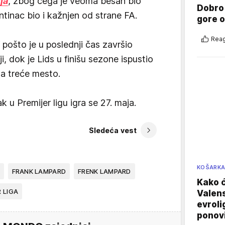
ja
, zbog čega je veoma besan bio
Dobro
tinac bio i kažnjen od strane FA.
gore 
Reag
 pošto je u poslednji čas završio
ji, dok je Lids u finišu sezone ispustio
na treće mesto.
k u Premijer ligu igra se 27. maja.
Sledeća vest
KOŠARK
FRANK LAMPARD
FRENK LAMPARD
Kako ć
 LIGA
Valens
evroli
ponovi