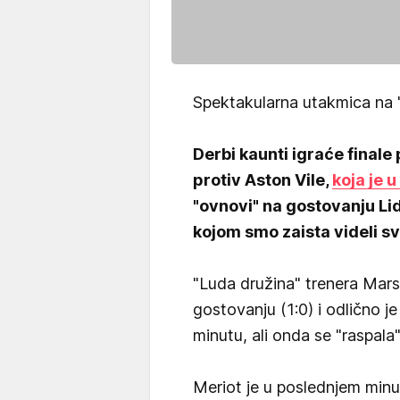
Spektakularna utakmica na "E
Derbi kaunti igraće finale 
protiv Aston Vile,
koja je 
"ovnovi" na gostovanju Lids
kojom smo zaista videli sv
"Luda družina" trenera Marse
gostovanju (1:0) i odlično 
minutu, ali onda se "raspala"
Meriot je u poslednjem minu