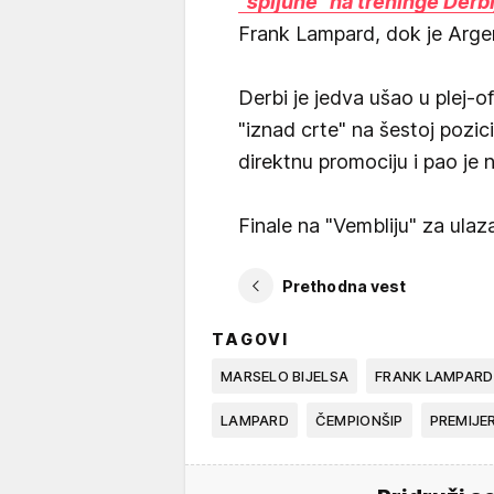
"špijune" na treninge Derbi
Frank Lampard, dok je Argen
Derbi je jedva ušao u plej-of
"iznad crte" na šestoj pozici
direktnu promociju i pao je 
Finale na "Vembliju" za ulaza
Prethodna vest
TAGOVI
MARSELO BIJELSA
FRANK LAMPARD
LAMPARD
ČEMPIONŠIP
PREMIJER