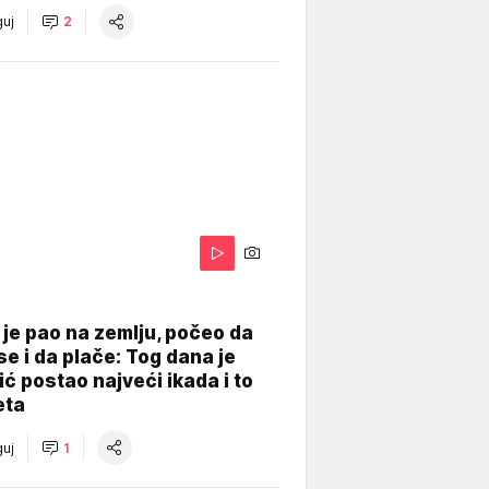
uj
2
je pao na zemlju, počeo da
se i da plače: Tog dana je
ć postao najveći ikada i to
eta
uj
1