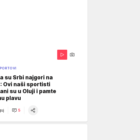
SPORTOVI
a su Srbi najgori na
: Ovi naši sportisti
ani su u Oluji i pamte
u plavu
uj
5