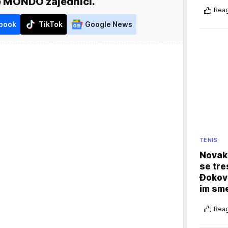
e MONDO zajednici.
Reag
book
TikTok
Google News
TENIS
Novak 
se tre
Đokovi
im sm
Reag