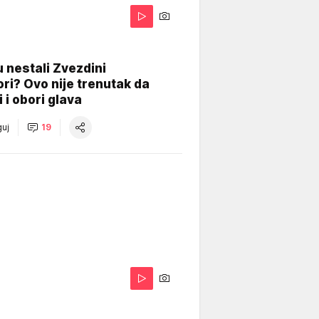
 nestali Zvezdini
ri? Ovo nije trenutak da
i i obori glava
uj
19