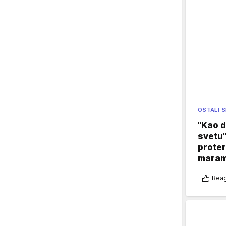
OSTALI 
"Kao d
svetu"
proter
maram
Reag