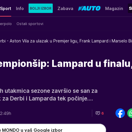
Sport
Info
Zabava
Magazin
erpolo
Ostali sportovi
rbi - Aston Vila za ulazak u Premijer ligu, Frank Lampard i Marselo Bi
empionšip: Lampard u finalu
jih utakmica sezone završio se san za
k za Derbi i Lamparda tek počinje....
2:49h
6
e MONDO u vaš Google izbor