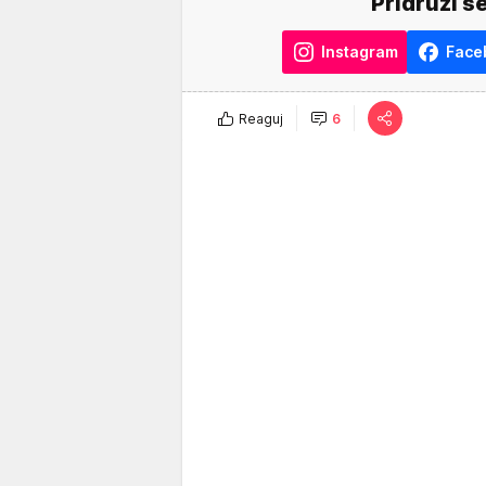
Pridruži s
Instagram
Face
Reaguj
6