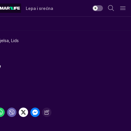
Lepa i srećna
jelsa, Lids
,