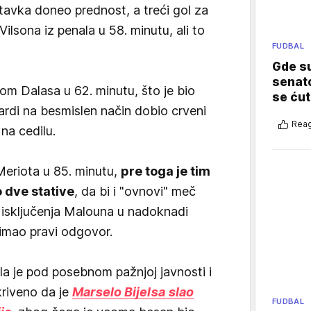
avka doneo prednost, a treći gol za
Vilsona iz penala u 58. minutu, ali to
FUDBAL
Gde su
senato
om Dalasa u 62. minutu, što je bio
se ćut
rardi na besmislen način dobio crveni
Reag
na cedilu.
 Meriota u 85. minutu,
pre toga je tim
 dve stative
, da bi i "ovnovi" meč
e isključenja Malouna u nadoknadi
imao pravi odgovor.
a je pod posebnom pažnjoj javnosti i
kriveno da je
Marselo Bijelsa slao
FUDBAL