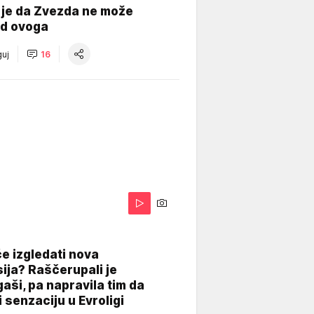
 je da Zvezda ne može
od ovoga
uj
16
A
e izgledati nova
ija? Raščerupali je
gaši, pa napravila tim da
 senzaciju u Evroligi