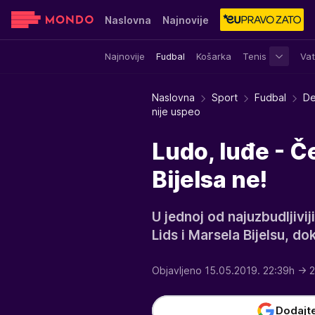
Naslovna
Najnovije
Najnovije
Fudbal
Košarka
Tenis
Vat
Sensa
Stvar ukusa
Yumama
Naslovna
Sport
Fudbal
De
nije uspeo
Ludo, luđe - Č
Bijelsa ne!
U jednoj od najuzbudljivi
Lids i Marsela Bijelsu, do
Objavljeno 15.05.2019. 22:39h
→ 2
Dodajt