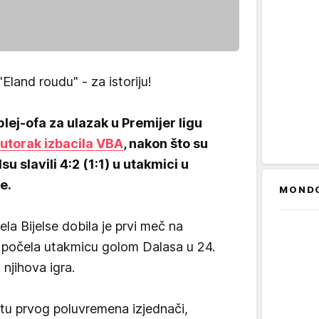
land roudu" - za istoriju!
plej-ofa za ulazak u Premijer ligu
u utorak izbacila VBA
, nakon što su
u slavili 4:2 (1:1) u utakmici u
e.
MOND
la Bijelse dobila je prvi meč na
je počela utakmicu golom Dalasa u 24.
 njihova igra.
tu prvog poluvremena izjednači,