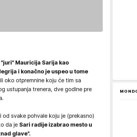
"juri" Mauricija Sarija kao
legrija i konačno je uspeo u tome
li oko otpremnine koju će tim sa
og ustupanja trenera, dve godine pre
MOND
a.
či od svake pohvale koju je (prekasno)
ko da je
Sari radije izabrao mesto u
znad glave".