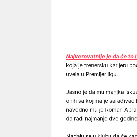
Najverovatnije je da će to 
koja je trenersku karijeru po
uvela u Premijer ligu.
Jasno je da mu manjka iskus
onih sa kojima je sarađivao
navodno mu je Roman Abram
da radi najmanje dve godine.
Nadaju se u klubu da će kao