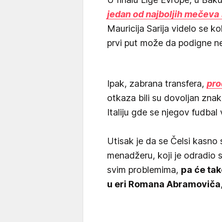
jedan od najboljih mečeva 
Mauricija Sarija videlo se k
prvi put može da podigne ne
Ipak, zabrana transfera,
pro
otkaza bili su dovoljan znak 
Italiju gde se njegov fudbal 
Utisak je da se Čelsi kasno 
menadžeru, koji je odradio 
svim problemima,
pa će tak
u eri Romana Abramoviča