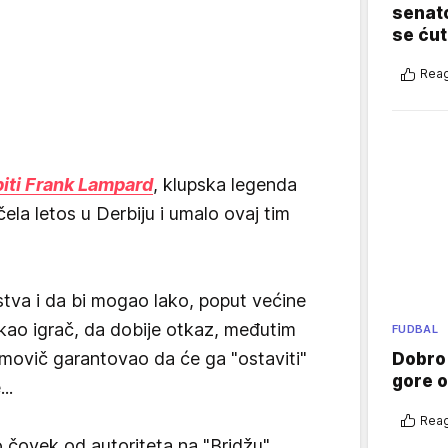
senato
se ćut
Reag
biti Frank Lampard
, klupska legenda
čela letos u Derbiju i umalo ovaj tim
tva i da bi mogao lako, poput većine
 kao igrač, da dobije otkaz, međutim
FUDBAL
ovič garantovao da će ga "ostaviti"
Dobro
gore 
..
Reag
 čovek od autoriteta na "Bridžu"