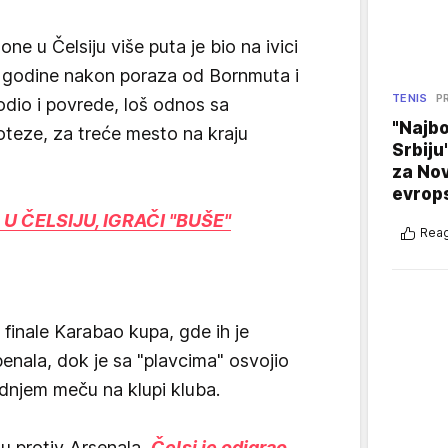
e u Čelsiju više puta je bio na ivici
godine nakon poraza od Bornmuta i
TENIS
P
rodio i povrede, loš odnos sa
"Najbo
oteze, za treće mesto na kraju
Srbiju
za No
evrop
U ČELSIJU, IGRAČI "BUŠE"
Reag
 finale Karabao kupa, gde ih je
enala, dok je sa "plavcima" osvojio
slednjem meču na klupi kluba.
uu protiv Arsenala,
Čelsi je odigrao