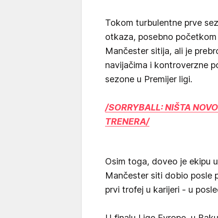
Tokom turbulentne prve sezon
otkaza, posebno početkom 
Mančester sitija, ali je preb
navijačima i kontroverzne p
sezone u Premijer ligi.
/SORRYBALL: NIŠTA NOVO 
TRENERA/
Osim toga, doveo je ekipu u
Mančester siti dobio posle p
prvi trofej u karijeri - u po
U finalu Lige Evrope, u Bak