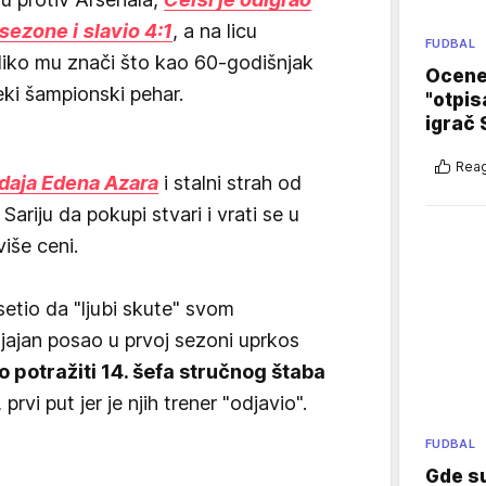
sezone i slavio 4:1
, a na licu
FUDBAL
oliko mu znači što kao 60-godišnjak
Ocene 
ki šampionski pehar.
"otpis
igrač 
Reag
daja Edena Azara
i stalni strah od
Sariju da pokupi stvari i vrati se u
više ceni.
setio da "ljubi skute" svom
sjajan posao u prvoj sezoni uprkos
o potražiti 14. šefa stručnog štaba
, prvi put jer je njih trener "odjavio".
FUDBAL
Gde su