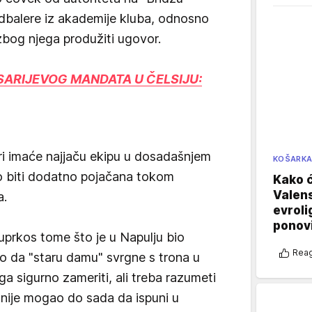
udbalere iz akademije kluba, odnosno
og njega produžiti ugovor.
 SARIJEVOG MANDATA U ČELSIJU:
ri imaće najjaču ekipu u dosadašnjem
KOŠARK
rno biti dodatno pojačana tokom
Kako ć
Valens
a.
evroli
ponovi
uprkos tome što je u Napulju bio
Reag
o da "staru damu" svrgne s trona u
juga sigurno zameriti, ali treba razumeti
i nije mogao do sada da ispuni u