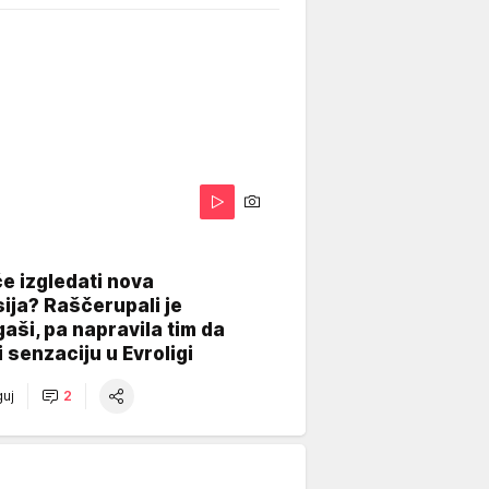
A
e izgledati nova
ija? Raščerupali je
gaši, pa napravila tim da
 senzaciju u Evroligi
uj
2