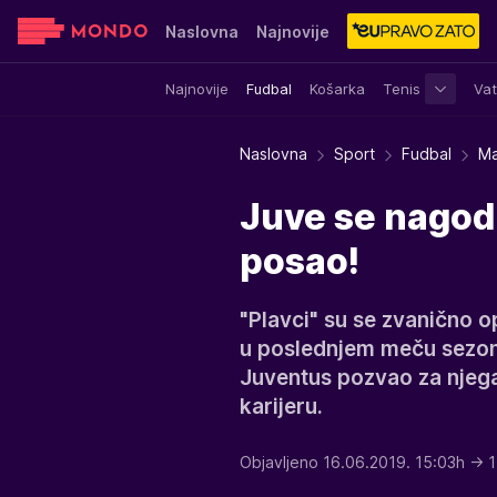
Naslovna
Najnovije
Najnovije
Fudbal
Košarka
Tenis
Vat
Sensa
Stvar ukusa
Yumama
Naslovna
Sport
Fudbal
Ma
Juve se nagodi
posao!
"Plavci" su se zvanično op
u poslednjem meču sezone
Juventus pozvao za njega 
karijeru.
Objavljeno 16.06.2019. 15:03h
→ 1