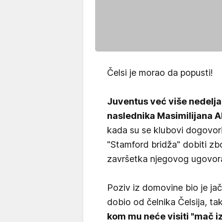
Čelsi je morao da popusti!
Juventus već više nedelja 
naslednika Masimilijana A
kada su se klubovi dogovori
"Stamford bridža" dobiti zb
završetka njegovog ugovor
Poziv iz domovine bio je ja
dobio od čelnika Čelsija, ta
kom mu neće visiti "mač i