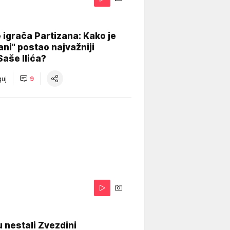
igrača Partizana: Kako je
ani" postao najvažniji
Saše Ilića?
uj
9
 nestali Zvezdini