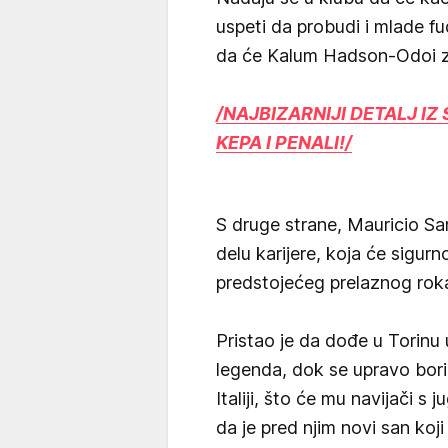
uspeti da probudi i mlade f
da će Kalum Hadson-Odoi zb
/NAJBIZARNIJI DETALJ IZ
KEPA I PENALI!/
S druge strane, Mauricio Sa
delu karijere, koja će sigu
predstojećeg prelaznog rok
Pristao je da dođe u Torinu 
legenda, dok se upravo bori
Italiji, što će mu navijači s 
da je pred njim novi san koj