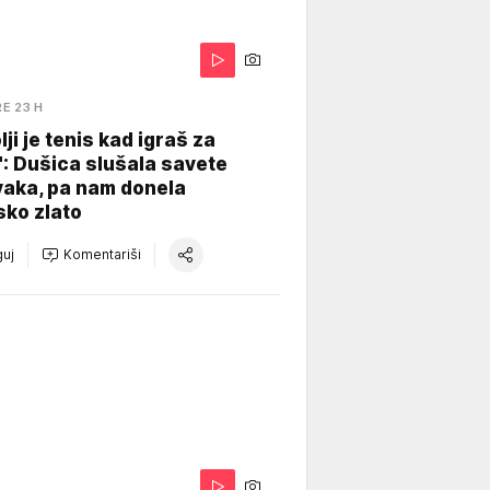
RE 23 H
lji je tenis kad igraš za
": Dušica slušala savete
vaka, pa nam donela
sko zlato
uj
Komentariši