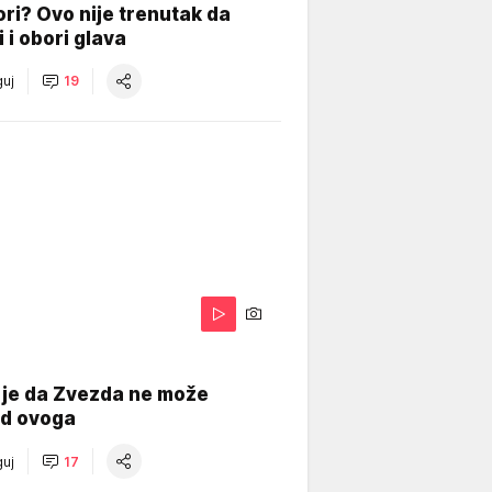
ri? Ovo nije trenutak da
i i obori glava
uj
19
 je da Zvezda ne može
od ovoga
uj
17