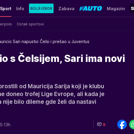
Sport
Info
Zabava
Magazin
erpolo
Ostali sportovi
uricio Sari napustio Čelsi i prešao u Juventus
o s Čelsijem, Sari ima novi
rostili od Mauricija Sarija koji je klubu
 doneo trofej Lige Evrope, ali kada je
nije bilo dileme gde želi da nastavi
5:13h
8