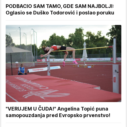
PODBACIO SAM TAMO, GDE SAM NAJBOLJI:
Oglasio se Duško Todorović i poslao poruku
"VERUJEM U ČUDA!" Angelina Topić puna
samopouzdanja pred Evropsko prvenstvo!