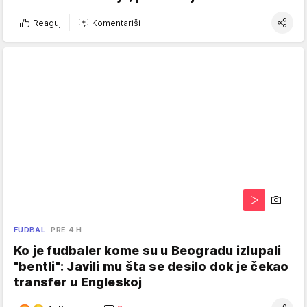
Reaguj
Komentariši
FUDBAL
PRE 4 H
Ko je fudbaler kome su u Beogradu izlupali
"bentli": Javili mu šta se desilo dok je čekao
transfer u Engleskoj