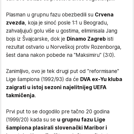
Plasman u grupnu fazu obezbedili su
Crvena
zvezda
, koja je sinoć posle 1:1 u Beogradu,
zahvaljujući golu više u gostima, eliminisala Jang
bojs iz Švajcarske, dok je
Dinamo Zagreb
isti
rezultat ostvario u Norveškoj protiv Rozenborga,
šest dana nakon pobede na "Maksimiru" (3:0).
Zanimljivo, ovo je tek drugi put od "reformisane"
Lige šampiona (1992/93) da će
DVA ex-Yu kluba
zaigrati u istoj sezoni najelitnijeg UEFA
takmičenja
.
Prvi put to se dogodilo pre tačno 20 godina
(1999/20) kada su se
u grupnu fazu Lige
šampiona plasirali slovenački Maribor i