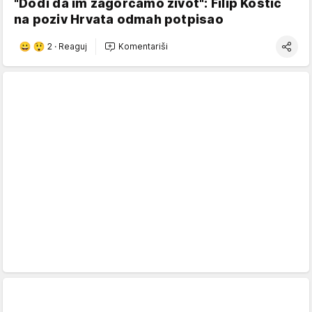
"Dođi da im zagorčamo život": Filip Kostić
na poziv Hrvata odmah potpisao
2
·
Reaguj
Komentariši