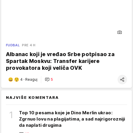
FUDBAL
PRE 4 H
Albanac koji je vređao Srbe potpisao za
Spartak Moskvu: Transfer karijere
provokatora koji veliča OVK
4
·
Reaguj
5
NAJVIŠE KOMENTARA
1
Top 10 pesama koje je Dino Merlin ukrao:
Zgrnuo lovu na plagijatima, a sad najrigorozniji
da naplati drugima