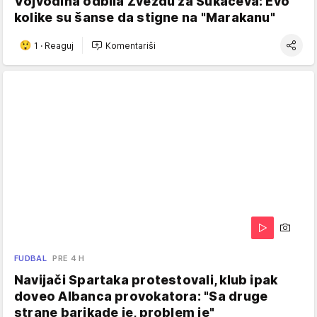
Vojvodina odbila Zvezdu za Sukačeva: Evo
kolike su šanse da stigne na "Marakanu"
1
·
Reaguj
Komentariši
FUDBAL
PRE 4 H
Navijači Spartaka protestovali, klub ipak
doveo Albanca provokatora: "Sa druge
strane barikade je, problem je"