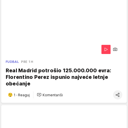
FUDBAL
PRE 1 H
Real Madrid potrošio 125.000.000 evra:
Florentino Perez ispunio najveće letnje
obećanje
1
·
Reaguj
Komentariši