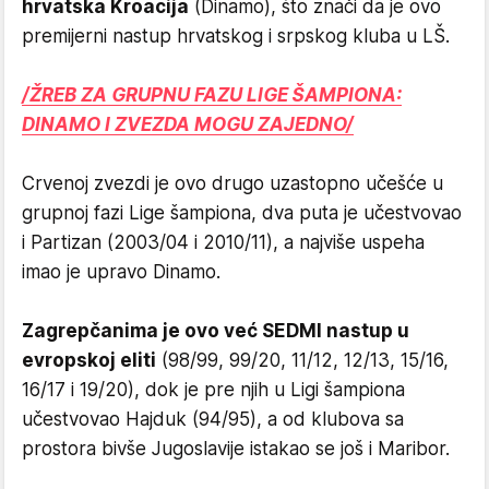
hrvatska Kroacija
(Dinamo), što znači da je ovo
premijerni nastup hrvatskog i srpskog kluba u LŠ.
/ŽREB ZA GRUPNU FAZU LIGE ŠAMPIONA:
DINAMO I ZVEZDA MOGU ZAJEDNO/
Crvenoj zvezdi je ovo drugo uzastopno učešće u
grupnoj fazi Lige šampiona, dva puta je učestvovao
i Partizan (2003/04 i 2010/11), a najviše uspeha
imao je upravo Dinamo.
Zagrepčanima je ovo već SEDMI nastup u
evropskoj eliti
(98/99, 99/20, 11/12, 12/13, 15/16,
16/17 i 19/20), dok je pre njih u Ligi šampiona
učestvovao Hajduk (94/95), a od klubova sa
prostora bivše Jugoslavije istakao se još i Maribor.