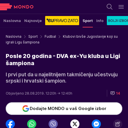
Naslovna
Najnovije
Sport
Info
Naslovna
Sport
Fudbal
Klubovi bivše Jugoslavije koji su
igrali Ligu šampiona
Posle 20 godina - DVA ex-Yu kluba u Ligi
šampiona
I prvi put da u najelitnijem takmičenju učestvuju
srpski i hrvatski šampion.
Objavljeno 28.08.2019. 12:20h
→ 12:40h
14
Dodajte MONDO u vaš Google izbor