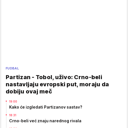
FUDBAL
Partizan - Tobol, uživo: Crno-beli
nastavljaju evropski put, moraju da
dobiju ovaj meč
19:00
Kako će izgledati Partizanov sastav?
18:31
Crno-beli već znaju narednog rivala