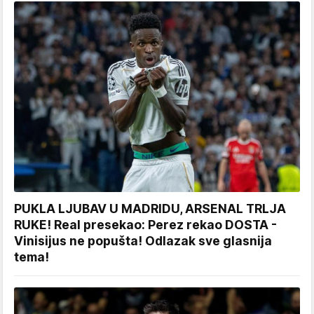
PUKLA LJUBAV U MADRIDU, ARSENAL TRLJA
RUKE! Real presekao: Perez rekao DOSTA -
Vinisijus ne popušta! Odlazak sve glasnija
tema!