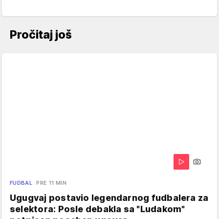
Pročitaj još
FUDBAL
PRE 11 MIN
Ugugvaj postavio legendarnog fudbalera za
selektora: Posle debakla sa "Ludakom"