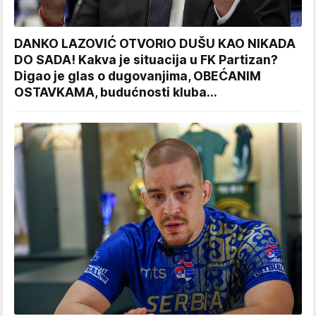
DANKO LAZOVIĆ OTVORIO DUŠU KAO NIKADA
DO SADA! Kakva je situacija u FK Partizan?
Digao je glas o dugovanjima, OBEĆANIM
OSTAVKAMA, budućnosti kluba...