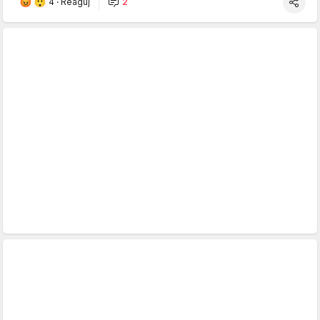
4
·
Reaguj
2