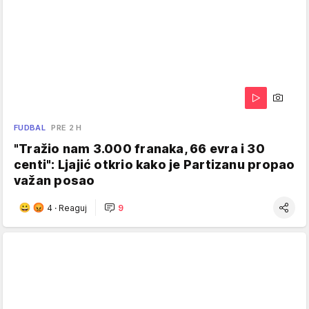
FUDBAL
PRE 2 H
"Tražio nam 3.000 franaka, 66 evra i 30
centi": Ljajić otkrio kako je Partizanu propao
važan posao
4
·
Reaguj
9