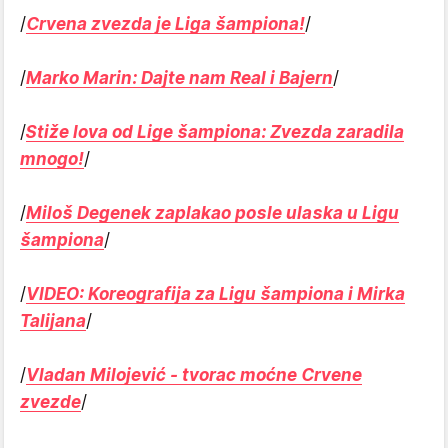
/
Crvena zvezda je Liga šampiona!
/
/
Marko Marin: Dajte nam Real i Bajern
/
/
Stiže lova od Lige šampiona: Zvezda zaradila
mnogo!
/
/
Miloš Degenek zaplakao posle ulaska u Ligu
šampiona
/
/
VIDEO: Koreografija za Ligu šampiona i Mirka
Talijana
/
/
Vladan Milojević - tvorac moćne Crvene
zvezde
/