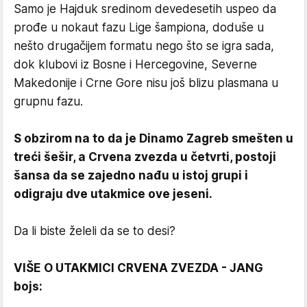
Samo je Hajduk sredinom devedesetih uspeo da
prođe u nokaut fazu Lige šampiona, doduše u
nešto drugačijem formatu nego što se igra sada,
dok klubovi iz Bosne i Hercegovine, Severne
Makedonije i Crne Gore nisu još blizu plasmana u
grupnu fazu.
S obzirom na to da je Dinamo Zagreb smešten u
treći šešir, a Crvena zvezda u četvrti, postoji
šansa da se zajedno nađu u istoj grupi i
odigraju dve utakmice ove jeseni.
Da li biste želeli da se to desi?
VIŠE O UTAKMICI CRVENA ZVEZDA - JANG
bojs: