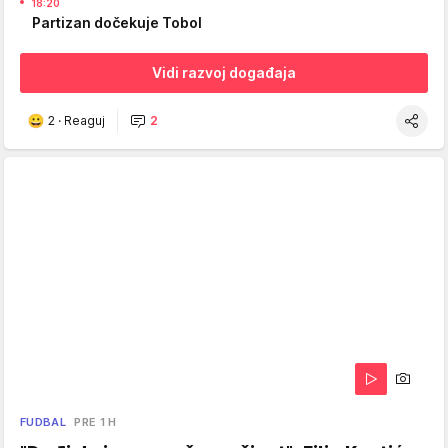
18:20
Partizan dočekuje Tobol
Vidi razvoj događaja
2
·
Reaguj
2
FUDBAL
PRE 1 H