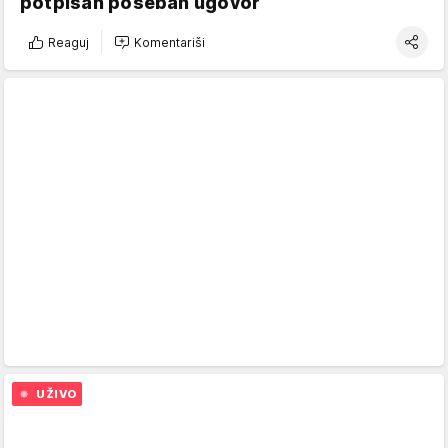
potpisan poseban ugovor
Reaguj
Komentariši
UŽIVO