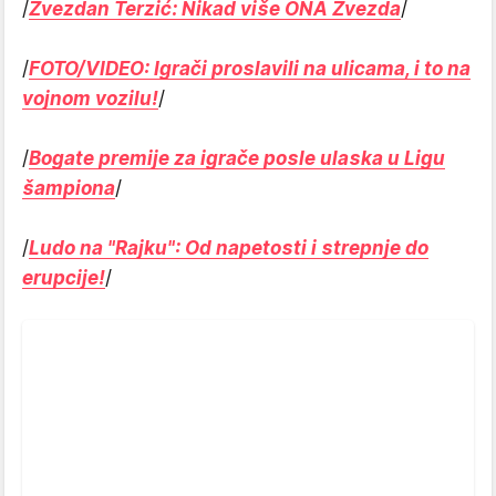
/
Zvezdan Terzić: Nikad više ONA Zvezda
/
/
FOTO/VIDEO: Igrači proslavili na ulicama, i to na
vojnom vozilu!
/
/
Bogate premije za igrače posle ulaska u Ligu
šampiona
/
/
Ludo na "Rajku": Od napetosti i strepnje do
erupcije!
/