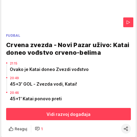
FUDBAL
Crvena zvezda - Novi Pazar uživo: Katai
doneo vođstvo crveno-belima
21:15
Ovako je Katai doneo Zvezdi vođstvo
20:49
45+3' GOL - Zvezda vodi, Katai!
20:46
45+1' Katai ponovo preti
Vidi razvoj događaja
Reaguj
1