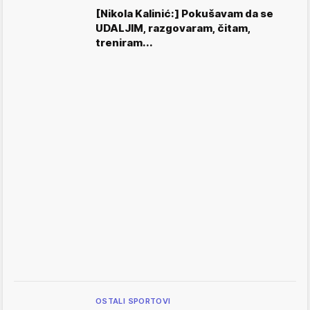
[Nikola Kalinić:] Pokušavam da se
UDALJIM, razgovaram, čitam,
treniram...
OSTALI SPORTOVI