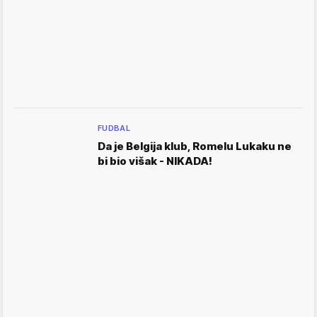
FUDBAL
Da je Belgija klub, Romelu Lukaku ne
bi bio višak - NIKADA!