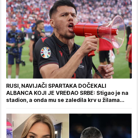
RUSI, NAVIJAČI SPARTAKA DOČEKALI
ALBANCA KOJI JE VREĐAO SRBE: Stigao je na
stadion, a onda mu se zaledila krv u žilama...