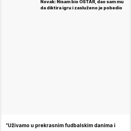
Novak: Nisam bio OŠTAR, dao sam mu
da diktira igru i zasluženo je pobedio
"Uživamo u prekrasnim fudbalskim danima i