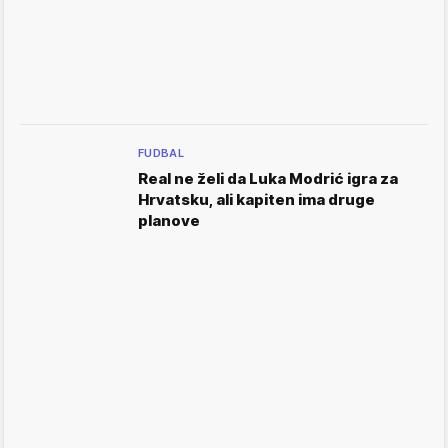
FUDBAL
Real ne želi da Luka Modrić igra za
Hrvatsku, ali kapiten ima druge
planove