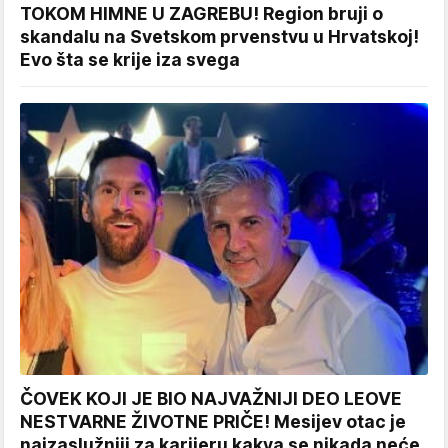
TOKOM HIMNE U ZAGREBU! Region bruji o
skandalu na Svetskom prvenstvu u Hrvatskoj!
Evo šta se krije iza svega
ČOVEK KOJI JE BIO NAJVAŽNIJI DEO LEOVE
NESTVARNE ŽIVOTNE PRIČE! Mesijev otac je
najzaslužniji za karijeru kakva se nikada neće