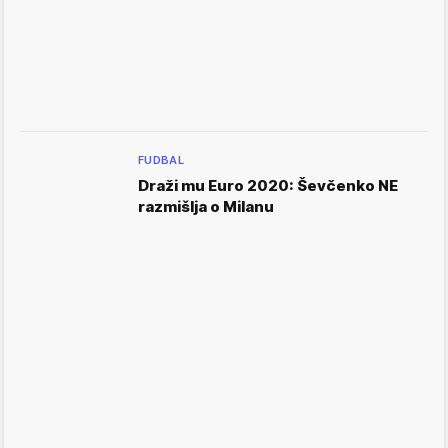
FUDBAL
Draži mu Euro 2020: Ševčenko NE
razmišlja o Milanu