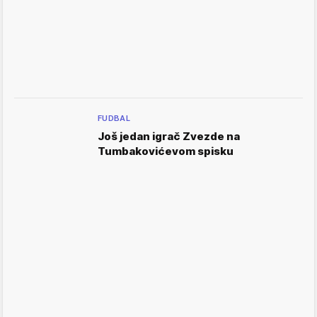
FUDBAL
Još jedan igrač Zvezde na
Tumbakovićevom spisku