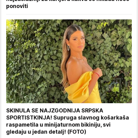
ponoviti
SKINULA SE NAJZGODNIJA SRPSKA
SPORTISTKINJA! Supruga slavnog košarkaša
raspametila u minijaturnom bikiniju, svi
gledaju u jedan detalj! (FOTO)