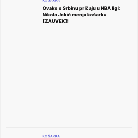
KOŠARKA
Ovako o Srbinu pričaju u NBA ligi:
Nikola Jokić menja košarku
[ZAUVEK]!
KOŠARKA