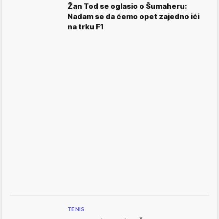
Žan Tod se oglasio o Šumaheru:
Nadam se da ćemo opet zajedno ići
na trku F1
TENIS