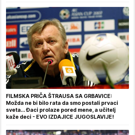
FILMSKA PRIČA ŠTRAUSA SA GRBAVICE:
Možda ne bi bilo rata da smo postali prvaci
sveta... Đaci prolaze pored mene, a učitelj
kaže deci - EVO IZDAJICE JUGOSLAVIJE!