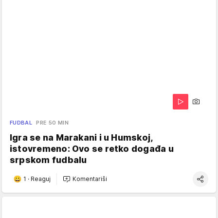
FUDBAL
PRE 50 MIN
Igra se na Marakani i u Humskoj,
istovremeno: Ovo se retko događa u
srpskom fudbalu
1
·
Reaguj
Komentariši