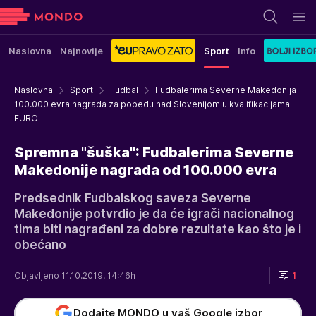
Naslovna
Najnovije
Sport
Info
Naslovna
Sport
Fudbal
Fudbalerima Severne Makedonija
100.000 evra nagrada za pobedu nad Slovenijom u kvalifikacijama
EURO
Spremna "šuška": Fudbalerima Severne
Makedonije nagrada od 100.000 evra
Predsednik Fudbalskog saveza Severne
Makedonije potvrdio je da će igrači nacionalnog
tima biti nagrađeni za dobre rezultate kao što je i
obećano
Objavljeno 11.10.2019. 14:46h
1
Dodajte MONDO u vaš Google izbor