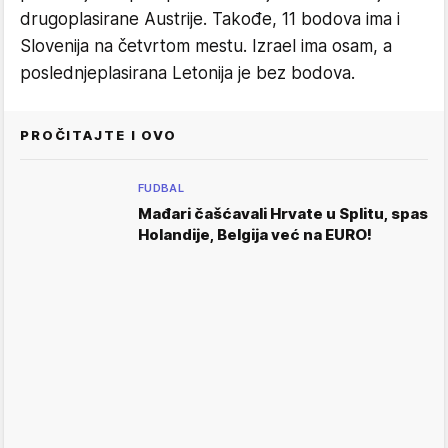
drugoplasirane Austrije. Takođe, 11 bodova ima i
Slovenija na četvrtom mestu. Izrael ima osam, a
poslednjeplasirana Letonija je bez bodova.
PROČITAJTE I OVO
FUDBAL
Mađari čašćavali Hrvate u Splitu, spas
Holandije, Belgija već na EURO!