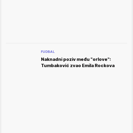
FUDBAL
Naknadni poziv među "orlove":
Tumbaković zvao Emila Rockova