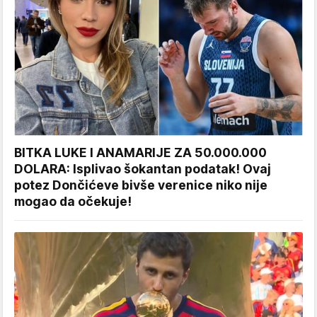
BITKA LUKE I ANAMARIJE ZA 50.000.000
DOLARA: Isplivao šokantan podatak! Ovaj
potez Dončićeve bivše verenice niko nije
mogao da očekuje!