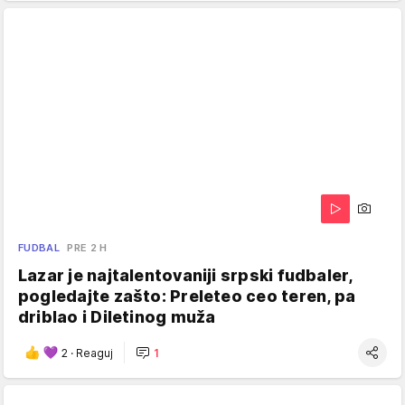
FUDBAL
PRE 2 H
Lazar je najtalentovaniji srpski fudbaler,
pogledajte zašto: Preleteo ceo teren, pa
driblao i Diletinog muža
2
·
Reaguj
1