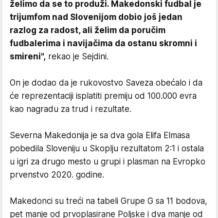
želimo da se to produži. Makedonski fudbal je
trijumfom nad Slovenijom dobio još jedan
razlog za radost, ali želim da poručim
fudbalerima i navijačima da ostanu skromni i
smireni",
rekao je Sejdini.
On je dodao da je rukovostvo Saveza obećalo i da
će reprezentaciji isplatiti premiju od 100.000 evra
kao nagradu za trud i rezultate.
Severna Makedonija je sa dva gola Elifa Elmasa
pobedila Sloveniju u Skoplju rezultatom 2:1 i ostala
u igri za drugo mesto u grupi i plasman na Evropko
prvenstvo 2020. godine.
Makedonci su treći na tabeli Grupe G sa 11 bodova,
pet manje od prvoplasirane Poljske i dva manje od