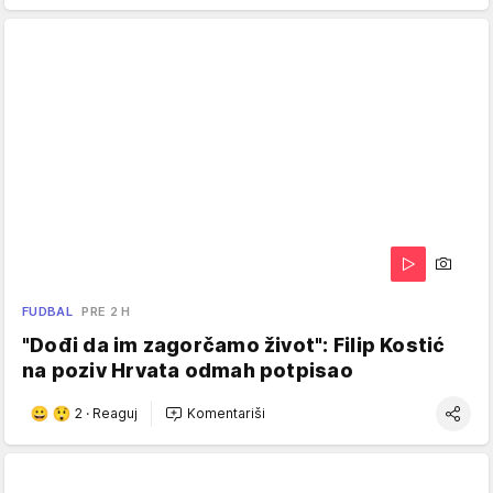
FUDBAL
PRE 2 H
"Dođi da im zagorčamo život": Filip Kostić
na poziv Hrvata odmah potpisao
2
·
Reaguj
Komentariši