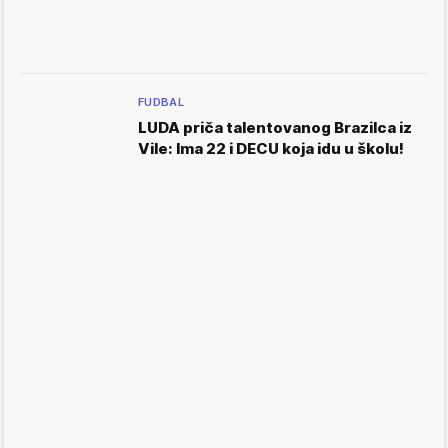
FUDBAL
LUDA priča talentovanog Brazilca iz
Vile: Ima 22 i DECU koja idu u školu!