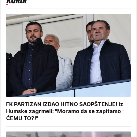
FK PARTIZAN IZDAO HITNO SAOPŠTENJE! Iz
Humske zagrmeli: "Moramo da se zapitamo -
ČEMU TO?!"