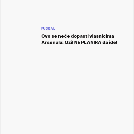
FUDBAL
Ovo se neće dopasti vlasnicima
Arsenala: Ozil NE PLANIRA da ide!