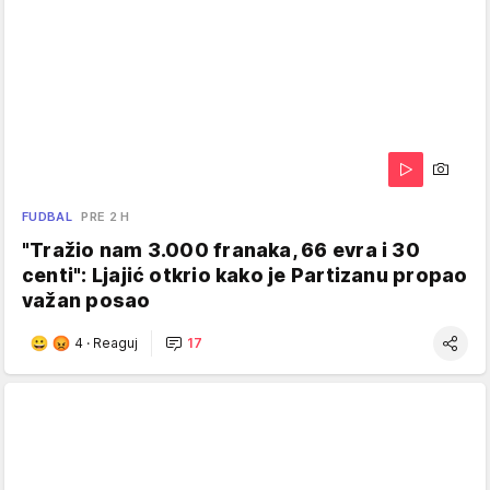
FUDBAL
PRE 2 H
"Tražio nam 3.000 franaka, 66 evra i 30
centi": Ljajić otkrio kako je Partizanu propao
važan posao
4
·
Reaguj
17