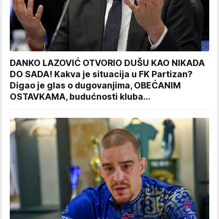
DANKO LAZOVIĆ OTVORIO DUŠU KAO NIKADA
DO SADA! Kakva je situacija u FK Partizan?
Digao je glas o dugovanjima, OBEĆANIM
OSTAVKAMA, budućnosti kluba...