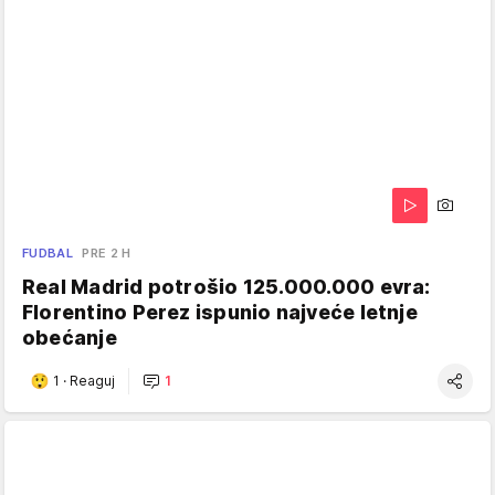
FUDBAL
PRE 2 H
Real Madrid potrošio 125.000.000 evra:
Florentino Perez ispunio najveće letnje
obećanje
1
·
Reaguj
1