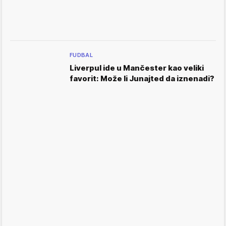
FUDBAL
Liverpul ide u Mančester kao veliki
favorit: Može li Junajted da iznenadi?