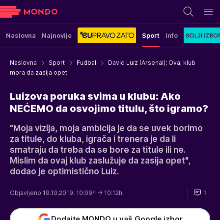
Naslovna
Najnovije
Sport
Info
Naslovna
Sport
Fudbal
David Luiz (Arsenal): Ovaj klub
mora da zasija opet
Luizova poruka svima u klubu: Ako
NEĆEMO da osvojimo titulu, što igramo?
"Moja vizija, moja ambicija je da se uvek borimo
za titule, do kluba, igrača i trenera je da li
smatraju da treba da se bore za titule ili ne.
Mislim da ovaj klub zaslužuje da zasija opet",
dodao je optimistično Luiz.
Objavljeno 19.10.2019. 10:09h
→ 10:12h
1
Dodajte MONDO u vaš Google izbor