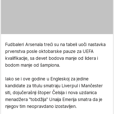
Fudbaleri Arsenala treći su na tabeli uoči nastavka
prvenstva posle oktobarske pauze za UEFA
kvalifikacije, sa devet bodova manje od lidera i
bodom manje od šampiona.
Iako se i ove godine u Engleskoj za jedine
kandidate za titulu smatraju Liverpul i Mančester
siti, dojučerašnji štoper Čelsija i nova uzdanica
menadžera "tobdžija" Unaija Emerija smatra da je
njegov tim neopravdano izostavljen.