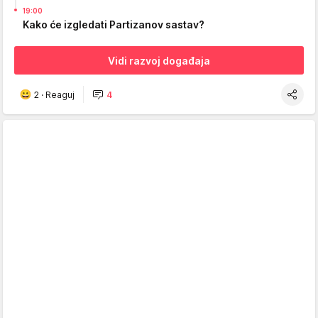
19:00
Kako će izgledati Partizanov sastav?
Vidi razvoj događaja
2
·
Reaguj
4