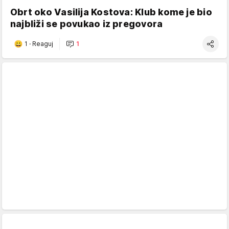
Obrt oko Vasilija Kostova: Klub kome je bio
najbliži se povukao iz pregovora
1
·
Reaguj
1