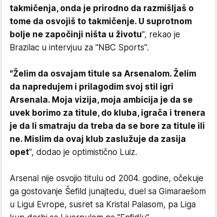
takmičenja, onda je prirodno da razmišljaš o
tome da osvojiš to takmičenje. U suprotnom
bolje ne započinji ništa u životu
", rekao je
Brazilac u intervjuu za "NBC Sports".
"Želim da osvajam titule sa Arsenalom. Želim
da napredujem i prilagodim svoj stil igri
Arsenala. Moja vizija, moja ambicija je da se
uvek borimo za titule, do kluba, igrača i trenera
je da li smatraju da treba da se bore za titule ili
ne. Mislim da ovaj klub zaslužuje da zasija
opet
", dodao je optimistično Luiz.
Arsenal nije osvojio titulu od 2004. godine, očekuje
ga gostovanje Šefild junajtedu, duel sa Gimaraešom
u Ligui Evrope, susret sa Kristal Palasom, pa Liga