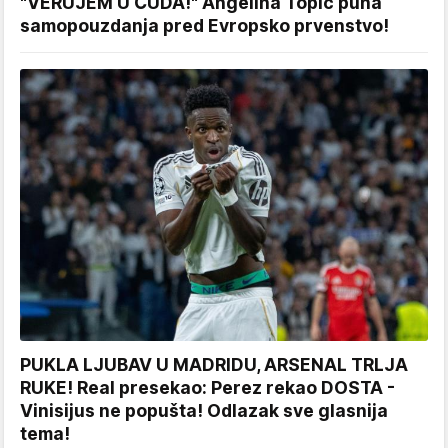
"VERUJEM U ČUDA!" Angelina Topić puna
samopouzdanja pred Evropsko prvenstvo!
PUKLA LJUBAV U MADRIDU, ARSENAL TRLJA
RUKE! Real presekao: Perez rekao DOSTA -
Vinisijus ne popušta! Odlazak sve glasnija
tema!