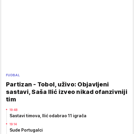
FUDBAL
Partizan - Tobol, uživo: Objavljeni
sastavi, Saša Ilić izveo nikad ofanzivniji
tim
19:48
Sastavi timova, Ilić odabrao 11 igrača
19:14
Sude Portugalci