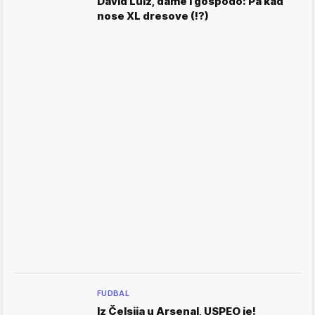
David Luiz, dame i gospodo: Pa kad
nose XL dresove (!?)
FUDBAL
Iz Čelsija u Arsenal, USPEO je!