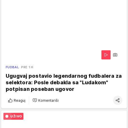
FUDBAL
PRE 1 H
Ugugvaj postavio legendarnog fudbalera za
selektora: Posle debakla sa "Ludakom"
potpisan poseban ugovor
Reaguj
Komentariši
UŽIVO