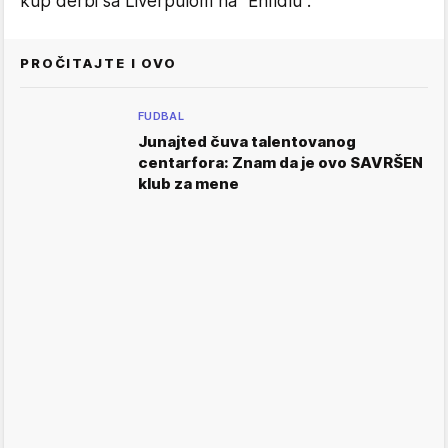
kup derbi sa Liverpulom na "Enfidlu".
PROČITAJTE I OVO
FUDBAL
Junajted čuva talentovanog
centarfora: Znam da je ovo SAVRŠEN
klub za mene