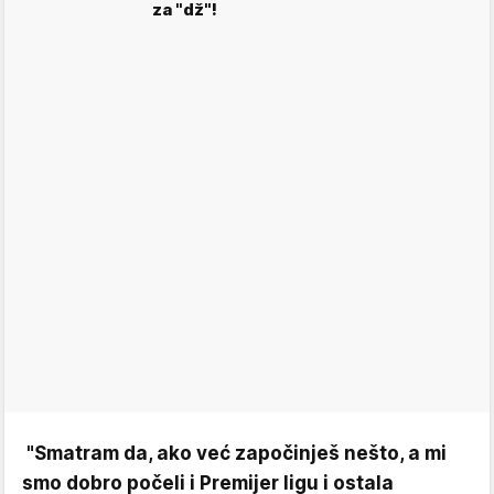
za "dž"!
"Smatram da, ako već započinješ nešto, a mi
smo dobro počeli i Premijer ligu i ostala