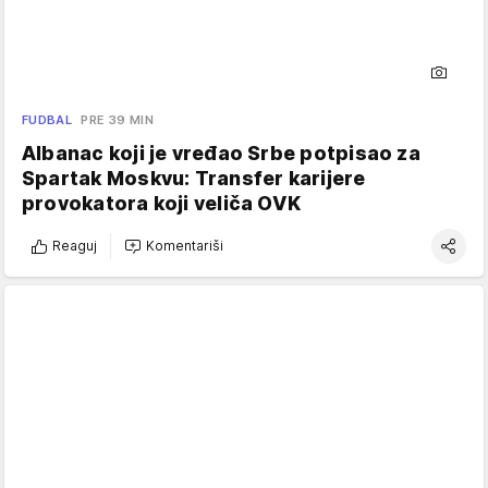
FUDBAL
PRE 39 MIN
Albanac koji je vređao Srbe potpisao za
Spartak Moskvu: Transfer karijere
provokatora koji veliča OVK
Reaguj
Komentariši