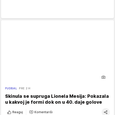
FUDBAL
PRE 2 H
Skinula se supruga Lionela Mesija: Pokazala
u kakvoj je formi dok on u 40. daje golove
Reaguj
Komentariši