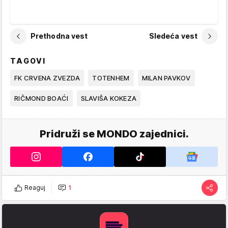
Prethodna vest
Sledeća vest
TAGOVI
FK CRVENA ZVEZDA
TOTENHEM
MILAN PAVKOV
RIČMOND BOAĆI
SLAVIŠA KOKEZA
Pridruži se MONDO zajednici.
Reaguj
1