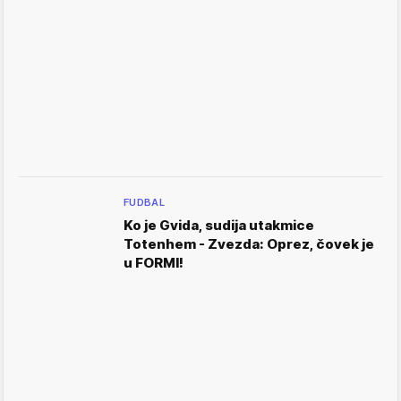
FUDBAL
Ko je Gvida, sudija utakmice
Totenhem - Zvezda: Oprez, čovek je
u FORMI!