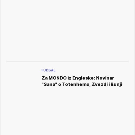
FUDBAL
Za MONDO iz Engleske: Novinar
"Sana" o Totenhemu, Zvezdi i Bunji