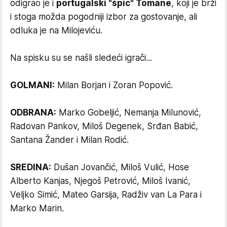
odigrao je i
portugalski "špic" Tomane
, koji je brži
i stoga možda pogodniji izbor za gostovanje, ali
odluka je na Milojeviću.
Na spisku su se našli sledeći igrači...
GOLMANI:
Milan Borjan i Zoran Popović.
ODBRANA:
Marko Gobeljić, Nemanja Milunović,
Radovan Pankov, Miloš Degenek, Srđan Babić,
Santana Žander i Milan Rodić.
SREDINA:
Dušan Jovančić, Miloš Vulić, Hose
Alberto Kanjas, Njegoš Petrović, Miloš Ivanić,
Veljko Simić, Mateo Garsija, Radživ van La Para i
Marko Marin.