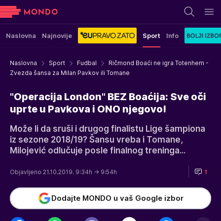
Naslovna
Najnovije
Sport
Info
Naslovna
Sport
Fudbal
Ričmond Boaći ne igra Totenhem -
Zvezda šansa za Milan Pavkov ili Tomane
"Operacija London" BEZ Boaćija: Sve oči
uprte u Pavkova i ONO njegovo!
Može li da sruši i drugog finalistu Lige šampiona
iz sezone 2018/19? Šansu vreba i Tomane,
Milojević odlučuje posle finalnog treninga...
Objavljeno 21.10.2019. 9:34h
→ 9:54h
1
Dodajte MONDO u vaš Google izbor