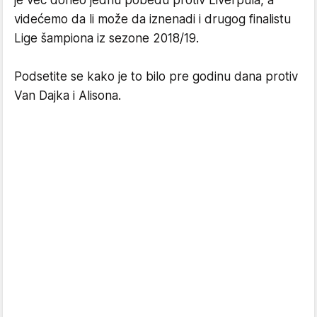
je već doneo jednu pobedu protiv Liverpula, a
videćemo da li može da iznenadi i drugog finalistu
Lige šampiona iz sezone 2018/19.
Podsetite se kako je to bilo pre godinu dana protiv
Van Dajka i Alisona.