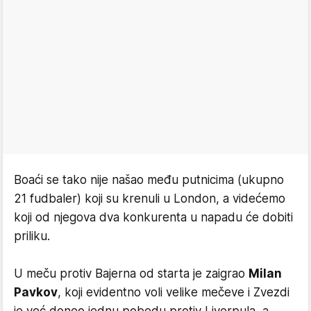
Boaći se tako nije našao među putnicima (ukupno
21 fudbaler) koji su krenuli u London, a videćemo
koji od njegova dva konkurenta u napadu će dobiti
priliku.
U meču protiv Bajerna od starta je zaigrao
Milan
Pavkov
, koji evidentno voli velike mečeve i Zvezdi