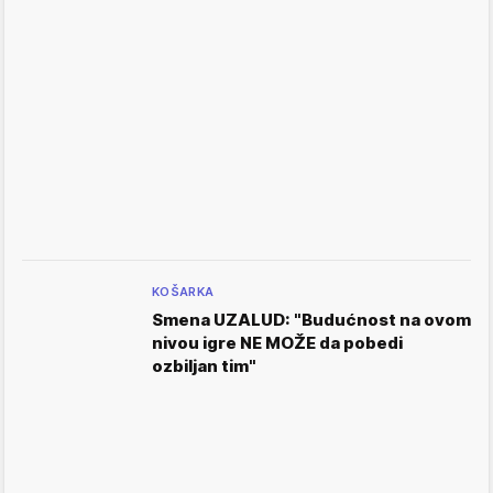
KOŠARKA
Smena UZALUD: "Budućnost na ovom
nivou igre NE MOŽE da pobedi
ozbiljan tim"