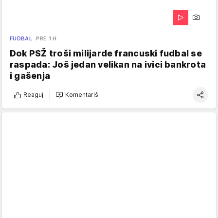
FUDBAL
PRE 1 H
Dok PSŽ troši milijarde francuski fudbal se
raspada: Još jedan velikan na ivici bankrota
i gašenja
Reaguj
Komentariši