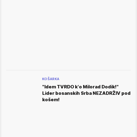
KOŠARKA
"Idem TVRDO k'o Milorad Dodik!"
Lider bosanskih Srba NEZADRŽIV pod
košem!