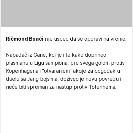
Ričmond Boaći
nije uspeo da se oporavi na vreme.
Napadač iz Gane, koji je i te kako doprineo
plasmanu u Ligu šampiona, pre svega golom protiv
Kopenhagena i "otvaranjem" akcije za pogodak u
duelu sa Jang bojsima, doživeo je novu povredu i
neće biti spreman za nastup protiv Totenhema.