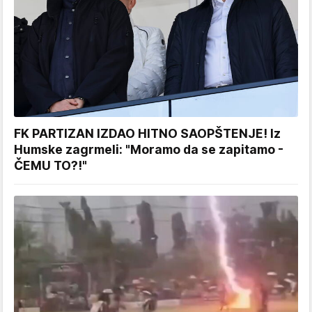
FK PARTIZAN IZDAO HITNO SAOPŠTENJE! Iz
Humske zagrmeli: "Moramo da se zapitamo -
ČEMU TO?!"