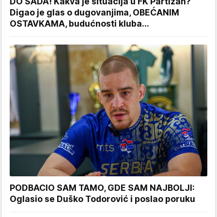
DO SADA! Kakva je situacija u FK Partizan?
Digao je glas o dugovanjima, OBEĆANIM
OSTAVKAMA, budućnosti kluba...
PODBACIO SAM TAMO, GDE SAM NAJBOLJI:
Oglasio se Duško Todorović i poslao poruku