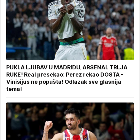
PUKLA LJUBAV U MADRIDU, ARSENAL TRLJA
RUKE! Real presekao: Perez rekao DOSTA -
Vinisijus ne popušta! Odlazak sve glasnija
tema!