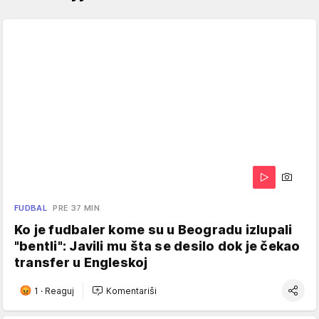
FUDBAL
PRE 37 MIN
Ko je fudbaler kome su u Beogradu izlupali
"bentli": Javili mu šta se desilo dok je čekao
transfer u Engleskoj
1
·
Reaguj
Komentariši