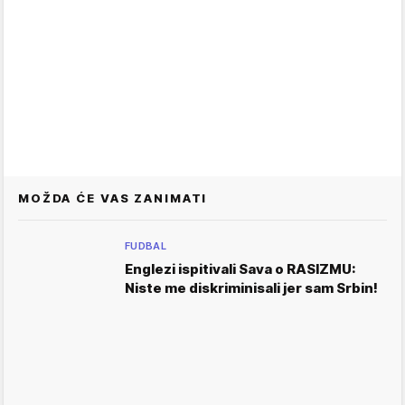
MOŽDA ĆE VAS ZANIMATI
FUDBAL
Englezi ispitivali Sava o RASIZMU:
Niste me diskriminisali jer sam Srbin!