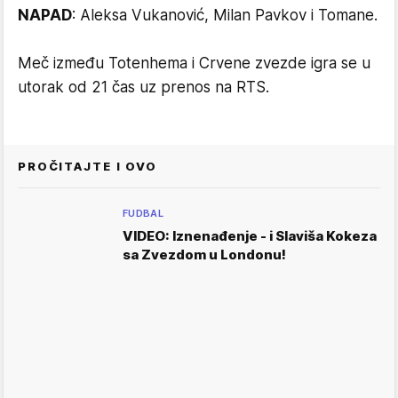
NAPAD
: Aleksa Vukanović, Milan Pavkov i Tomane.
Meč između Totenhema i Crvene zvezde igra se u
utorak od 21 čas uz prenos na RTS.
PROČITAJTE I OVO
FUDBAL
VIDEO: Iznenađenje - i Slaviša Kokeza
sa Zvezdom u Londonu!