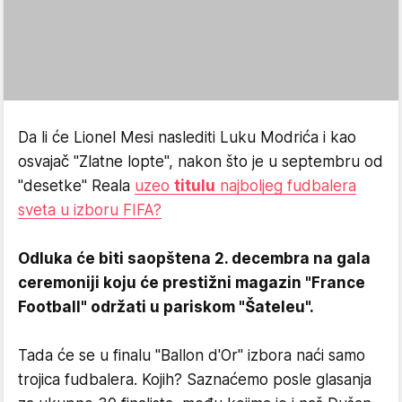
Da li će Lionel Mesi naslediti Luku Modrića i kao
osvajač "Zlatne lopte", nakon što je u septembru od
"desetke" Reala
uzeo
titulu
najboljeg fudbalera
sveta u izboru FIFA?
Odluka će biti saopštena 2. decembra na gala
ceremoniji koju će prestižni magazin "France
Football" održati u pariskom "Šateleu".
Tada će se u finalu "Ballon d'Or" izbora naći samo
trojica fudbalera. Kojih? Saznaćemo posle glasanja