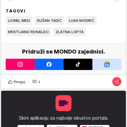
TAGOVI
LIONEL MESI
DUŠAN TADIĆ
LUKA MODRIĆ
KRISTIJANO RONALDO
ZLATNA LOPTA
Pridruži se MONDO zajednici.
Reaguj
4
Skini aplikaciju za najbolje iskustvo portala.