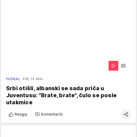
FUDBAL
PRE 14 MIN
Srbi otišli, albanski se sada priča u
Juventusu: "Brate, brate", čulo se posle
utakmice
Reaguj
Komentariši