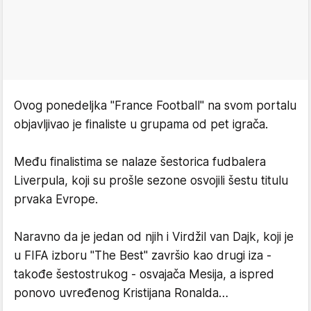
Ovog ponedeljka "France Football" na svom portalu
objavljivao je finaliste u grupama od pet igrača.
Među finalistima se nalaze šestorica fudbalera
Liverpula, koji su prošle sezone osvojili šestu titulu
prvaka Evrope.
Naravno da je jedan od njih i Virdžil van Dajk, koji je
u FIFA izboru "The Best" završio kao drugi iza -
takođe šestostrukog - osvajača Mesija, a ispred
ponovo uvređenog Kristijana Ronalda…