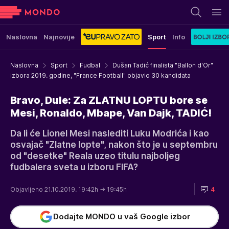
Naslovna
Najnovije
Sport
Info
Naslovna
Sport
Fudbal
Dušan Tadić finalista "Ballon d'Or"
izbora 2019. godine, "France Football" objavio 30 kandidata
Bravo, Dule: Za ZLATNU LOPTU bore se
Mesi, Ronaldo, Mbape, Van Dajk, TADIĆ!
Da li će Lionel Mesi naslediti Luku Modrića i kao
osvajač "Zlatne lopte", nakon što je u septembru
od "desetke" Reala uzeo titulu najboljeg
fudbalera sveta u izboru FIFA?
Objavljeno 21.10.2019. 19:42h
→ 19:45h
4
Dodajte MONDO u vaš Google izbor