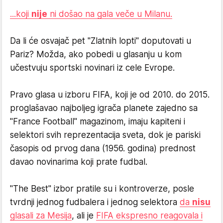
...koji
nije
ni došao na gala veče u Milanu.
Da li će osvajač pet "Zlatnih lopti" doputovati u
Pariz? Možda, ako pobedi u glasanju u kom
učestvuju sportski novinari iz cele Evrope.
Pravo glasa u izboru FIFA, koji je od 2010. do 2015.
proglašavao najboljeg igrača planete zajedno sa
"France Football" magazinom, imaju kapiteni i
selektori svih reprezentacija sveta, dok je pariski
časopis od prvog dana (1956. godina) prednost
davao novinarima koji prate fudbal.
"The Best" izbor pratile su i kontroverze, posle
tvrdnji jednog fudbalera i jednog selektora
da
nisu
glasali za Mesija
, ali je
FIFA ekspresno reagovala i