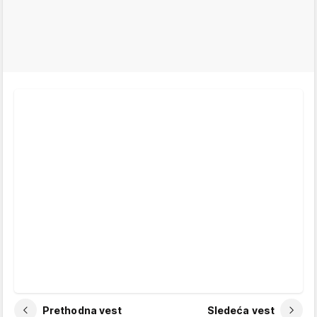
Prethodna vest
Sledeća vest