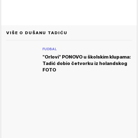
VIŠE O DUŠANU TADIĆU
FUDBAL
"Orlovi" PONOVO u školskim klupama:
Tadić dobio četvorku iz holandskog
FOTO