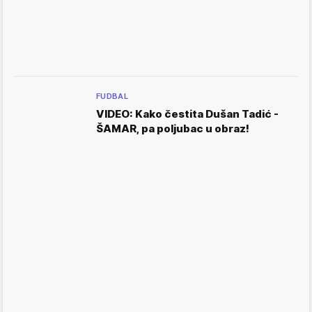
FUDBAL
VIDEO: Kako čestita Dušan Tadić -
ŠAMAR, pa poljubac u obraz!