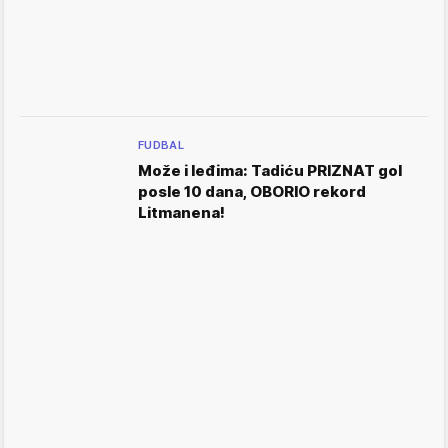
FUDBAL
Može i leđima: Tadiću PRIZNAT gol
posle 10 dana, OBORIO rekord
Litmanena!