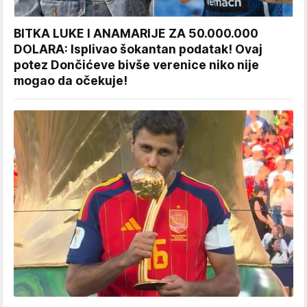
BITKA LUKE I ANAMARIJE ZA 50.000.000
DOLARA: Isplivao šokantan podatak! Ovaj
potez Dončićeve bivše verenice niko nije
mogao da očekuje!