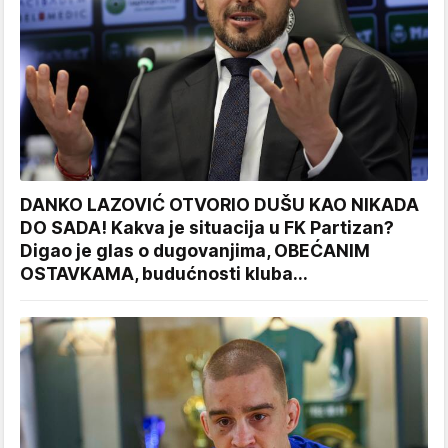
DANKO LAZOVIĆ OTVORIO DUŠU KAO NIKADA
DO SADA! Kakva je situacija u FK Partizan?
Digao je glas o dugovanjima, OBEĆANIM
OSTAVKAMA, budućnosti kluba...