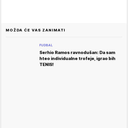
MOŽDA ĆE VAS ZANIMATI
FUDBAL
Serhio Ramos ravnodušan: Da sam
hteo individualne trofeje, igrao bih
TENIS!