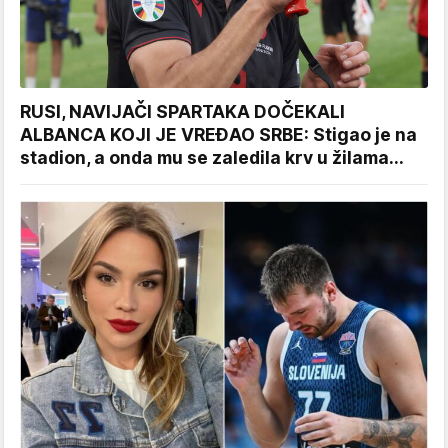
RUSI, NAVIJAČI SPARTAKA DOČEKALI
ALBANCA KOJI JE VREĐAO SRBE: Stigao je na
stadion, a onda mu se zaledila krv u žilama...