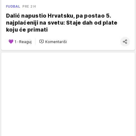
FUDBAL
PRE 2 H
Dalić napustio Hrvatsku, pa postao 5.
najplaćeniji na svetu: Staje dah od plate
koju će primati
1
·
Reaguj
Komentariši