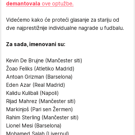
demantovala
ove optužbe.
Videćemo kako će proteći glasanje za stariju od
dve najprestižnije individualne nagrade u fudbalu.
Za sada, imenovani su:
Kevin De Brujne (Mančester siti)
Žoao Feliks (Atletiko Madrid)
Antoan Grizman (Barselona)
Eden Azar (Real Madrid)
Kalidu Kulibali (Napoli)
Rijad Mahrez (Mančester siti)
Markinjoš (Pari sen Žermen)
Rahim Sterling (Mančester siti)
Lionel Mesi (Barselona)
Mohamed Salah (Liverpul)