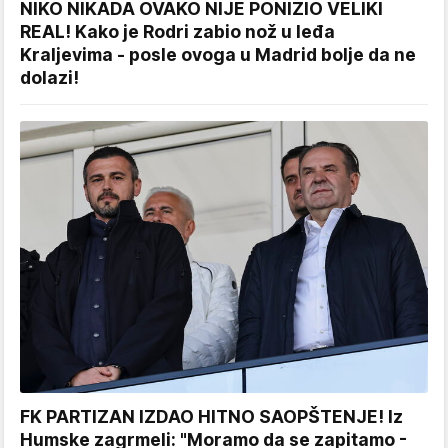
NIKO NIKADA OVAKO NIJE PONIZIO VELIKI
REAL! Kako je Rodri zabio nož u leđa
Kraljevima - posle ovoga u Madrid bolje da ne
dolazi!
FK PARTIZAN IZDAO HITNO SAOPŠTENJE! Iz
Humske zagrmeli: "Moramo da se zapitamo -