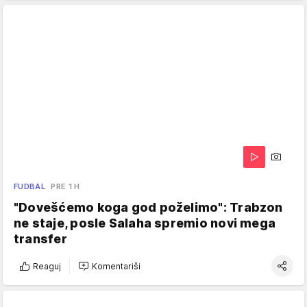
FUDBAL
PRE 1 H
"Dovešćemo koga god poželimo": Trabzon
ne staje, posle Salaha spremio novi mega
transfer
Reaguj
Komentariši