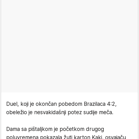
Duel, koji je okončan pobedom Brazilaca 4:2,
obeležio je nesvakidašnji potez sudije meča.
Dama sa pištaljkom je početkom drugog
poluvremena pokazala žuti karton Kaki, osvajaču