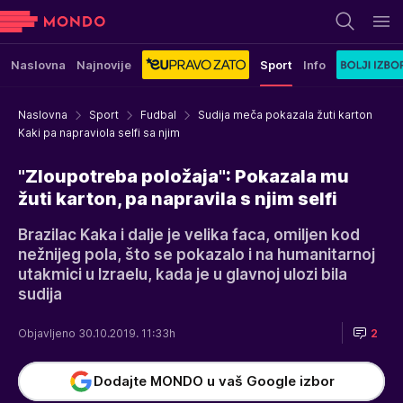
Naslovna
Najnovije
Sport
Info
Naslovna
Sport
Fudbal
Sudija meča pokazala žuti karton
Kaki pa napraviola selfi sa njim
"Zloupotreba položaja": Pokazala mu
žuti karton, pa napravila s njim selfi
Brazilac Kaka i dalje je velika faca, omiljen kod
nežnijeg pola, što se pokazalo i na humanitarnoj
utakmici u Izraelu, kada je u glavnoj ulozi bila
sudija
Objavljeno 30.10.2019. 11:33h
2
Dodajte MONDO u vaš Google izbor