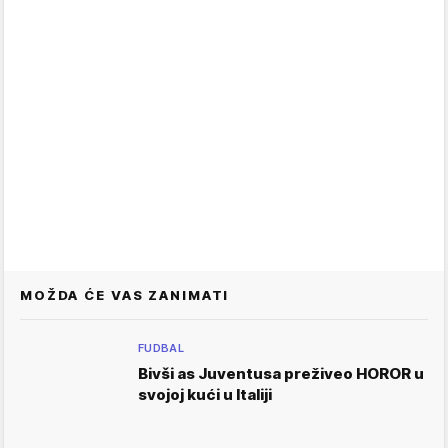
MOŽDA ĆE VAS ZANIMATI
FUDBAL
Bivši as Juventusa preživeo HOROR u
svojoj kući u Italiji