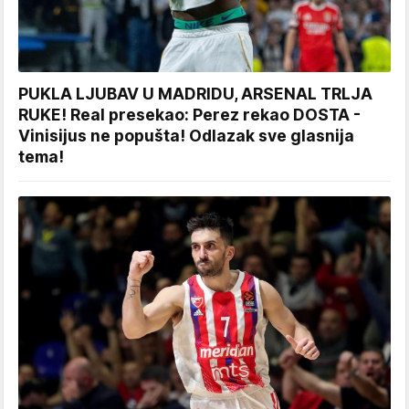
PUKLA LJUBAV U MADRIDU, ARSENAL TRLJA
RUKE! Real presekao: Perez rekao DOSTA -
Vinisijus ne popušta! Odlazak sve glasnija
tema!