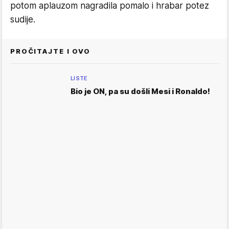
potom aplauzom nagradila pomalo i hrabar potez
sudije.
PROČITAJTE I OVO
LISTE
Bio je ON, pa su došli Mesi i Ronaldo!