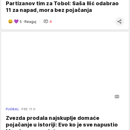
Partizanov tim za Tobol: Saša Ilić odabrao
11 za napad, mora bez pojačanja
5
·
Reaguj
4
FUDBAL
PRE 11 H
Zvezda prodala najskuplje domaće
pojačanje u istoriji: Evo ko je sve napustio