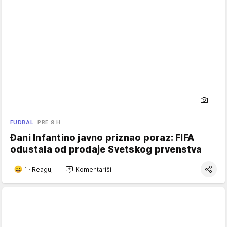
FUDBAL
PRE 9 H
Đani Infantino javno priznao poraz: FIFA
odustala od prodaje Svetskog prvenstva
1
·
Reaguj
Komentariši