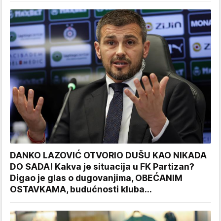
DANKO LAZOVIĆ OTVORIO DUŠU KAO NIKADA
DO SADA! Kakva je situacija u FK Partizan?
Digao je glas o dugovanjima, OBEĆANIM
OSTAVKAMA, budućnosti kluba...