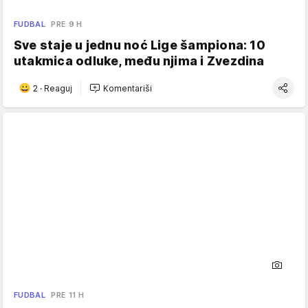
FUDBAL
PRE 9 H
Sve staje u jednu noć Lige šampiona: 10
utakmica odluke, među njima i Zvezdina
2
·
Reaguj
Komentariši
FUDBAL
PRE 11 H