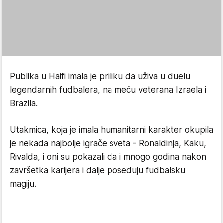
Publika u Haifi imala je priliku da uživa u duelu
legendarnih fudbalera, na meču veterana Izraela i
Brazila.
Utakmica, koja je imala humanitarni karakter okupila
je nekada najbolje igrače sveta - Ronaldinja, Kaku,
Rivalda, i oni su pokazali da i mnogo godina nakon
završetka karijera i dalje poseduju fudbalsku
magiju.