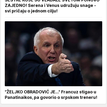
ZAJEDNO! Serena i Venus udružuju snage -
svi pričaju o jednom cilju!
"ŽELJKO OBRADOVIĆ JE..." Francuz stigao u
Panatinaikos, pa govorio o srpskom treneru!