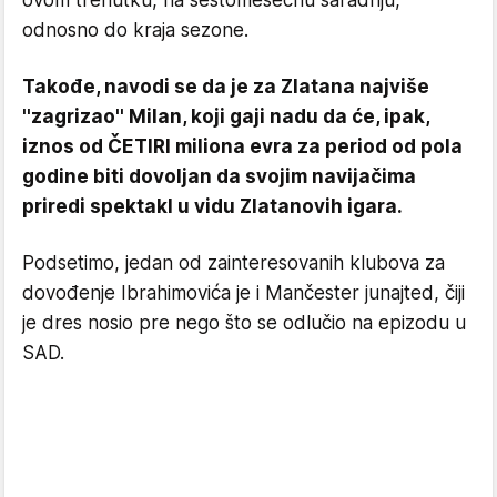
ovom trenutku, na šestomesečnu saradnju,
odnosno do kraja sezone.
Takođe, navodi se da je za Zlatana najviše
''zagrizao'' Milan, koji gaji nadu da će, ipak,
iznos od ČETIRI miliona evra za period od pola
godine biti dovoljan da svojim navijačima
priredi spektakl u vidu Zlatanovih igara.
Podsetimo, jedan od zainteresovanih klubova za
dovođenje Ibrahimovića je i Mančester junajted, čiji
je dres nosio pre nego što se odlučio na epizodu u
SAD.