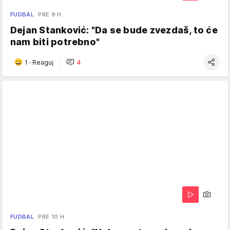
FUDBAL
PRE 9 H
Dejan Stanković: "Da se bude zvezdaš, to će
nam biti potrebno"
1
·
Reaguj
4
FUDBAL
PRE 10 H