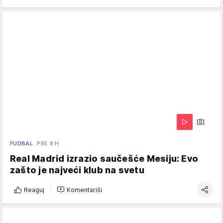
FUDBAL
PRE 8 H
Real Madrid izrazio saučešće Mesiju: Evo
zašto je najveći klub na svetu
Reaguj
Komentariši