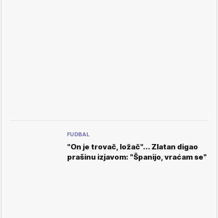
FUDBAL
"On je trovač, ložač"... Zlatan digao
prašinu izjavom: "Španijo, vraćam se"