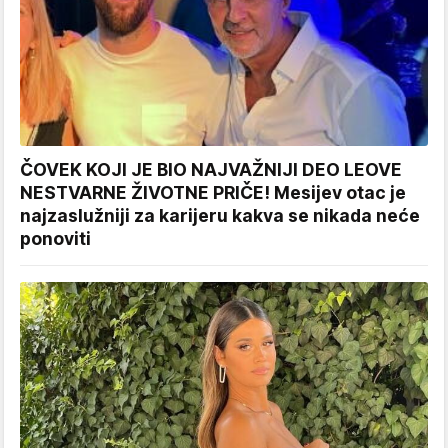
ČOVEK KOJI JE BIO NAJVAŽNIJI DEO LEOVE
NESTVARNE ŽIVOTNE PRIČE! Mesijev otac je
najzaslužniji za karijeru kakva se nikada neće
ponoviti