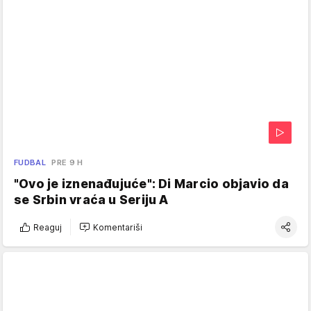
FUDBAL
PRE 9 H
"Ovo je iznenađujuće": Di Marcio objavio da
se Srbin vraća u Seriju A
Reaguj
Komentariši