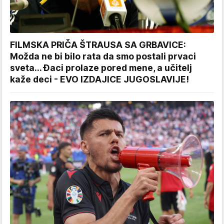
FILMSKA PRIČA ŠTRAUSA SA GRBAVICE:
Možda ne bi bilo rata da smo postali prvaci
sveta... Đaci prolaze pored mene, a učitelj
kaže deci - EVO IZDAJICE JUGOSLAVIJE!