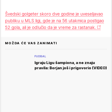
Švedski golgeter skoro dve godine je uveseljavao
publiku u MLS ligi, gde je na 56 utakmica postigao
52 gola, ali je odlučio da je vreme za rastanak.
MOŽDA ĆE VAS ZANIMATI
FUDBAL
Igraju Ligu šampiona, a ne znaju
pravila: Borjan još i prigovorio (VIDEO)