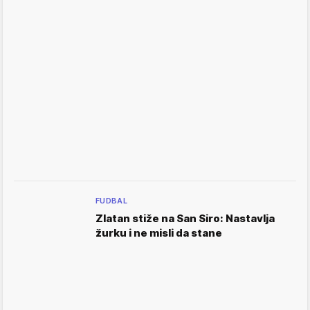
FUDBAL
Zlatan stiže na San Siro: Nastavlja
žurku i ne misli da stane