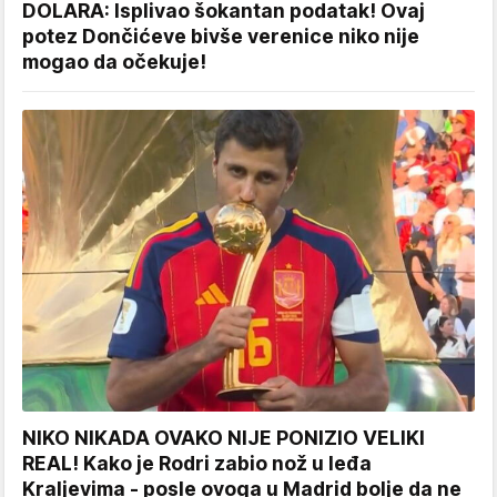
DOLARA: Isplivao šokantan podatak! Ovaj
potez Dončićeve bivše verenice niko nije
mogao da očekuje!
NIKO NIKADA OVAKO NIJE PONIZIO VELIKI
REAL! Kako je Rodri zabio nož u leđa
Kraljevima - posle ovoga u Madrid bolje da ne