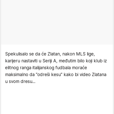
Spekulisalo se da će Zlatan, nakon MLS lige,
karijeru nastaviti u Seriji A, međutim bilo koji klub iz
elitnog ranga italijanskog fudbala moraće
maksimalno da ''odreši kesu'' kako bi video Zlatana
u svom dresu...