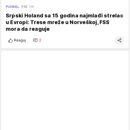
FUDBAL
PRE 1 H
Srpski Holand sa 15 godina najmlađi strelac
u Evropi: Trese mreže u Norveškoj, FSS
mora da reaguje
Reaguj
2