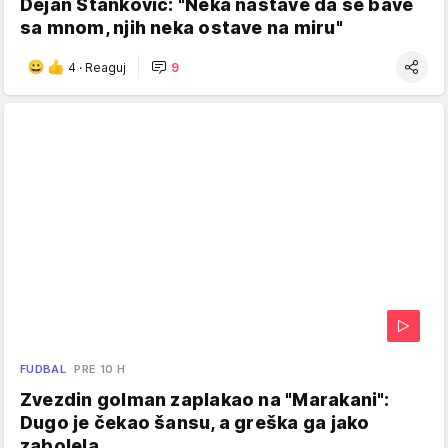
Dejan Stanković: "Neka nastave da se bave
sa mnom, njih neka ostave na miru"
4
·
Reaguj
9
FUDBAL
PRE 10 H
Zvezdin golman zaplakao na "Marakani":
Dugo je čekao šansu, a greška ga jako
zabolela