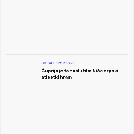
OSTALI SPORTOVI
Ćuprija je to zaslužila: Niče srpski
atlestki hram