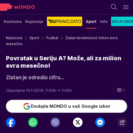
Naslovna
Najnovije
Sport
Info
Naslovna
Sport
Fudbal
Zlatan Ibrahimović milion evra
mesečno
Povratak u Seriju A? Može, ali za milion
evra mesečno!
Zlatan je odredio cifru...
Objavljeno 16.11.2019. 11:50h
→ 11:55h
1
Dodajte MONDO u vaš Google izbor