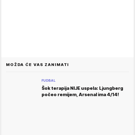
MOŽDA ĆE VAS ZANIMATI
FUDBAL
Šok terapija NIJE uspela: Ljungberg
počeo remijem, Arsenal ima 4/14!