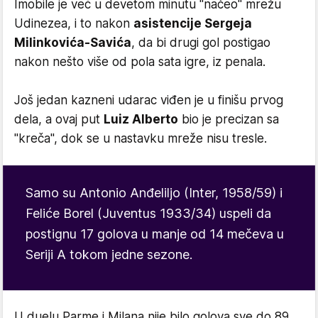
Imobile je već u devetom minutu "načeo" mrežu
Udinezea, i to nakon
asistencije Sergeja
Milinkovića-Savića
, da bi drugi gol postigao
nakon nešto više od pola sata igre, iz penala.
Još jedan kazneni udarac viđen je u finišu prvog
dela, a ovaj put
Luiz Alberto
bio je precizan sa
"kreča", dok se u nastavku mreže nisu tresle.
Samo su Antonio Anđeliljo (Inter, 1958/59) i
Feliće Borel (Juventus 1933/34) uspeli da
postignu 17 golova u manje od 14 mečeva u
Seriji A tokom jedne sezone.
U duelu Parme i Milana nije bilo golova sve do 89.