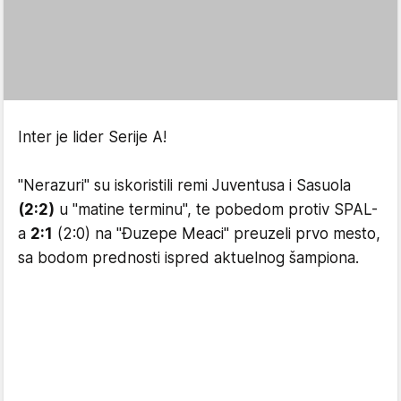
Inter je lider Serije A!
"Nerazuri" su iskoristili remi Juventusa i Sasuola
(2:2)
u "matine terminu", te pobedom protiv SPAL-
a
2:1
(2:0) na "Đuzepe Meaci" preuzeli prvo mesto,
sa bodom prednosti ispred aktuelnog šampiona.