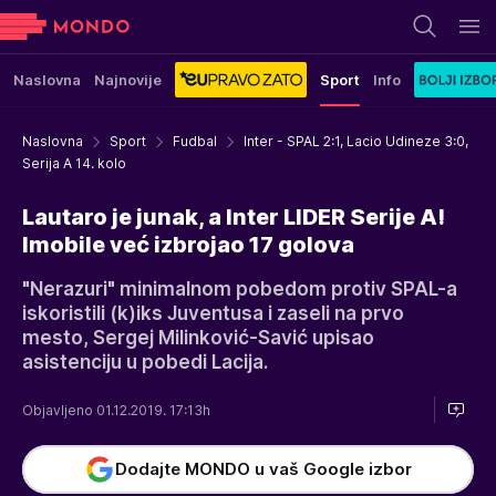
Naslovna
Najnovije
Sport
Info
Naslovna
Sport
Fudbal
Inter - SPAL 2:1, Lacio Udineze 3:0,
Serija A 14. kolo
Lautaro je junak, a Inter LIDER Serije A!
Imobile već izbrojao 17 golova
"Nerazuri" minimalnom pobedom protiv SPAL-a
iskoristili (k)iks Juventusa i zaseli na prvo
mesto, Sergej Milinković-Savić upisao
asistenciju u pobedi Lacija.
Objavljeno 01.12.2019. 17:13h
Dodajte MONDO u vaš Google izbor