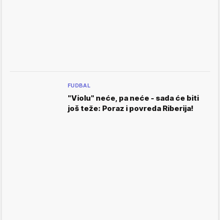
FUDBAL
"Violu" neće, pa neće - sada će biti
još teže: Poraz i povreda Riberija!