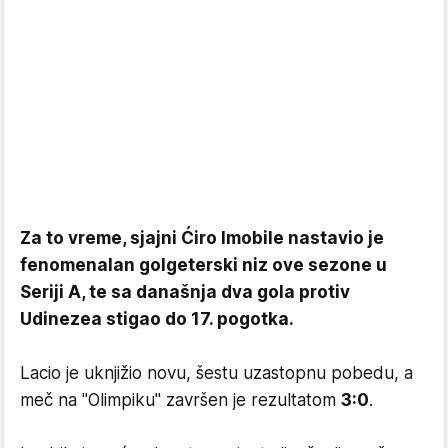
Za to vreme, sjajni Ćiro Imobile nastavio je
fenomenalan golgeterski niz ove sezone u
Seriji A, te sa današnja dva gola protiv
Udinezea stigao do 17. pogotka.
Lacio je uknjižio novu, šestu uzastopnu pobedu, a
meč na "Olimpiku" završen je rezultatom
3:0
.