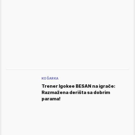
KOŠARKA
Trener Igokee BESAN na igrače:
Razmažena derišta sa dobrim
parama!