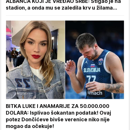
ALBANCA KOJI JE VREĐAO SRBE: Stigao je na
stadion, a onda mu se zaledila krv u žilama...
BITKA LUKE I ANAMARIJE ZA 50.000.000
DOLARA: Isplivao šokantan podatak! Ovaj
potez Dončićeve bivše verenice niko nije
mogao da očekuje!