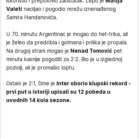
iskoristio i prepolovio zaostatak. Lepo je
Matija
Valeti
naciljao i pogodio mrežu iznenađenog
Samira Handanovića.
U 70. minutu Argentinac je mogao do het-trika, ali
je želeo da predribla i golmana i prilika je propala.
Na drugoj strani mogao je
Nenad Tomović
pet
minuta kasnije pogoditi za 2:2. Bio je u izglednoj
poziciji, ali je promašio loptu.
Ostalo je 2:1, čime je
Inter oborio klupski rekord -
prvi put u istoriji upisali su 12 pobeda u
uvodnih 14 kola sezone.