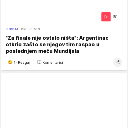
FUDBAL
PRE 53 MIN
"Za finale nije ostalo ništa": Argentinac
otkrio zašto se njegov tim raspao u
poslednjem meču Mundijala
1
·
Reaguj
Komentariši