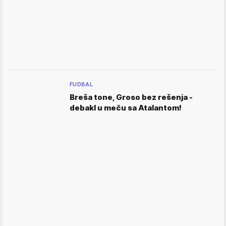
FUDBAL
Breša tone, Groso bez rešenja -
debakl u meču sa Atalantom!