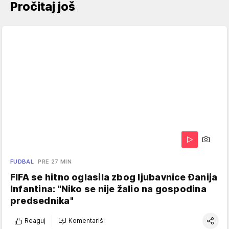
Pročitaj još
FUDBAL
PRE 27 MIN
FIFA se hitno oglasila zbog ljubavnice Đanija
Infantina: "Niko se nije žalio na gospodina
predsednika"
Reaguj
Komentariši