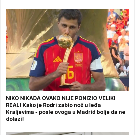
NIKO NIKADA OVAKO NIJE PONIZIO VELIKI
REAL! Kako je Rodri zabio nož u leđa
Kraljevima - posle ovoga u Madrid bolje da ne
dolazi!