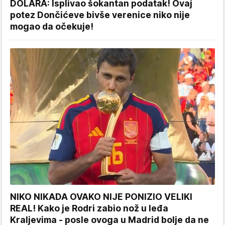
DOLARA: Isplivao šokantan podatak! Ovaj
potez Dončićeve bivše verenice niko nije
mogao da očekuje!
NIKO NIKADA OVAKO NIJE PONIZIO VELIKI
REAL! Kako je Rodri zabio nož u leđa
Kraljevima - posle ovoga u Madrid bolje da ne