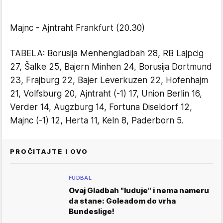
Majnc - Ajntraht Frankfurt (20.30)
TABELA: Borusija Menhengladbah 28, RB Lajpcig
27, Šalke 25, Bajern Minhen 24, Borusija Dortmund
23, Frajburg 22, Bajer Leverkuzen 22, Hofenhajm
21, Volfsburg 20, Ajntraht (-1) 17, Union Berlin 16,
Verder 14, Augzburg 14, Fortuna Diseldorf 12,
Majnc (-1) 12, Herta 11, Keln 8, Paderborn 5.
PROČITAJTE I OVO
FUDBAL
Ovaj Gladbah "luduje" i nema nameru
da stane: Goleadom do vrha
Bundeslige!