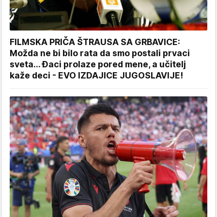
FILMSKA PRIČA ŠTRAUSA SA GRBAVICE:
Možda ne bi bilo rata da smo postali prvaci
sveta... Đaci prolaze pored mene, a učitelj
kaže deci - EVO IZDAJICE JUGOSLAVIJE!