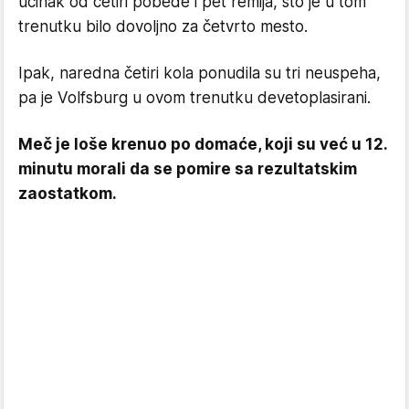
učinak od četiri pobede i pet remija, što je u tom
trenutku bilo dovoljno za četvrto mesto.
Ipak, naredna četiri kola ponudila su tri neuspeha,
pa je Volfsburg u ovom trenutku devetoplasirani.
Meč je loše krenuo po domaće, koji su već u 12.
minutu morali da se pomire sa rezultatskim
zaostatkom.