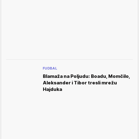
FUDBAL
Blamaža na Poljudu: Boadu, Momčilo,
Aleksander i Tibor tresli mrežu
Hajduka