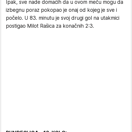
Ipak, sve nade domaćih da u ovom meču mogu da
izbegnu poraz pokopao je onaj od kojeg je sve i
počelo. U 83. minutu je svoj drugi gol na utakmici
postigao Milot Rašica za konačnih 2:3.