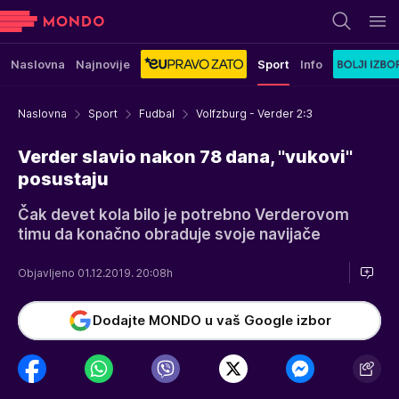
Naslovna
Najnovije
Sport
Info
Naslovna
Sport
Fudbal
Volfzburg - Verder 2:3
Verder slavio nakon 78 dana, ''vukovi''
posustaju
Čak devet kola bilo je potrebno Verderovom
timu da konačno obraduje svoje navijače
Objavljeno 01.12.2019. 20:08h
Dodajte MONDO u vaš Google izbor