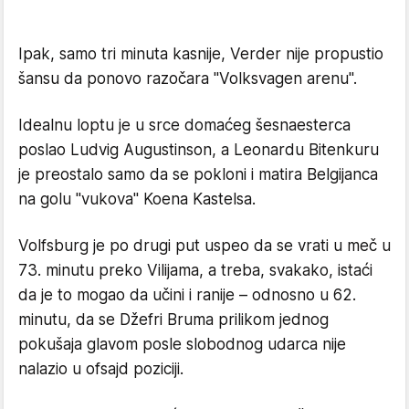
Ipak, samo tri minuta kasnije, Verder nije propustio
šansu da ponovo razočara ''Volksvagen arenu''.
Idealnu loptu je u srce domaćeg šesnaesterca
poslao Ludvig Augustinson, a Leonardu Bitenkuru
je preostalo samo da se pokloni i matira Belgijanca
na golu ''vukova'' Koena Kastelsa.
Volfsburg je po drugi put uspeo da se vrati u meč u
73. minutu preko Vilijama, a treba, svakako, istaći
da je to mogao da učini i ranije – odnosno u 62.
minutu, da se Džefri Bruma prilikom jednog
pokušaja glavom posle slobodnog udarca nije
nalazio u ofsajd poziciji.