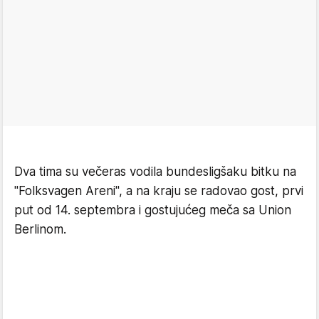
Dva tima su večeras vodila bundesligšaku bitku na
''Folksvagen Areni'', a na kraju se radovao gost, prvi
put od 14. septembra i gostujućeg meča sa Union
Berlinom.