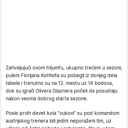
Zahvaljujući ovom trijumfu, ukupno trećem u sezoni,
puleni Florijana Kohfelta su pobegli iz donjeg dela
tabele i trenutno su na 12. mestu uz 14 bodova,
dok su igrači Olivera Glaznera počeli da posustaju
nakon veoma dobrog starta sezone.
Posle prvih devet kola ''vukovi'' su pod komandom
austrijskog trenera bili jedini neporaženi tim, uz