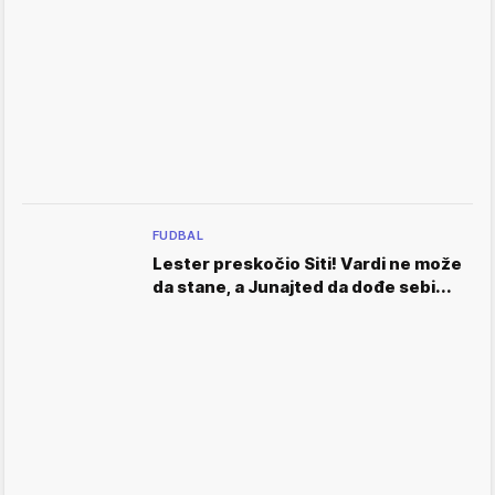
FUDBAL
Lester preskočio Siti! Vardi ne može
da stane, a Junajted da dođe sebi...