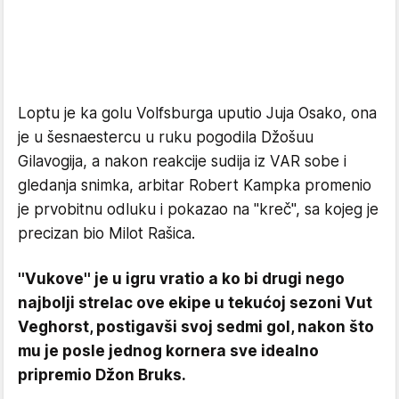
Loptu je ka golu Volfsburga uputio Juja Osako, ona
je u šesnaestercu u ruku pogodila Džošuu
Gilavogija, a nakon reakcije sudija iz VAR sobe i
gledanja snimka, arbitar Robert Kampka promenio
je prvobitnu odluku i pokazao na ''kreč'', sa kojeg je
precizan bio Milot Rašica.
''Vukove'' je u igru vratio a ko bi drugi nego
najbolji strelac ove ekipe u tekućoj sezoni Vut
Veghorst, postigavši svoj sedmi gol, nakon što
mu je posle jednog kornera sve idealno
pripremio Džon Bruks.