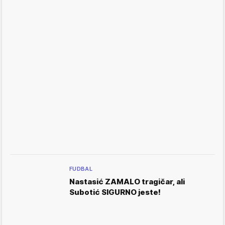
FUDBAL
Nastasić ZAMALO tragičar, ali
Subotić SIGURNO jeste!