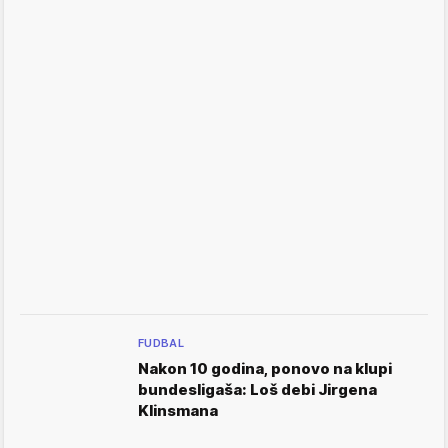
FUDBAL
Nakon 10 godina, ponovo na klupi
bundesligaša: Loš debi Jirgena
Klinsmana