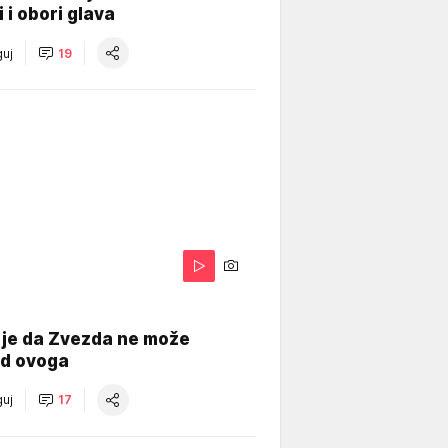
i i obori glava
uj
19
 je da Zvezda ne može
od ovoga
uj
17