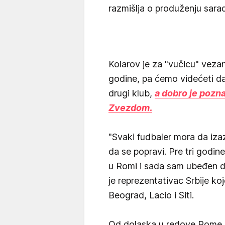
razmišlja o produženju sarad
Kolarov je za "vučicu" vezan
godine, pa ćemo videćeti da l
drugi klub,
a dobro je pozn
Zvezdom.
"Svaki fudbaler mora da iz
da se popravi. Pre tri god
u Romi i sada sam ubeđen d
je reprezentativac Srbije koj
Beograd, Lacio i Siti.
Od dolaska u redove Rome u