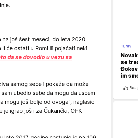
nje.
 na još šest meseci, do leta 2020.
TENIS
i će ostati u Romi ili pojačati neki
Novak 
ato da se dovodio u vezu sa
se tre
Đokovi
im sm
aziva samog sebe i pokaže da može
Reag
ine sam ubedio sebe da mogu da uspem
a mogu još bolje od ovoga", naglasio
e je igrao još i za Čukarički, OFK
 leto 2017. godine nastupio je na 109