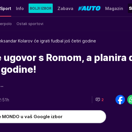
Sport
Info
Zabava
Magazin
erpolo
Ostali sportovi
eksandar Kolarov će igrati fudbal još četiri godine
e ugovor s Romom, a planira 
 godine!
..
2:51h
2
e MONDO u vaš Google izbor