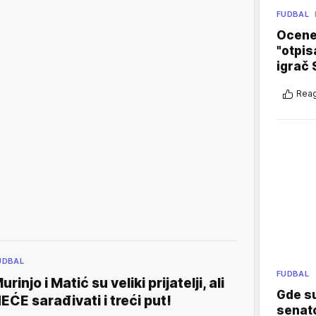
FUDBAL
Ocene 
"otpis
igrač 
Reag
UDBAL
FUDBAL
urinjo i Matić su veliki prijatelji, ali
Gde su
EĆE sarađivati i treći put!
senato