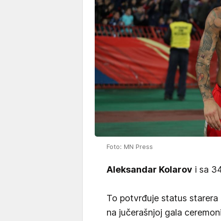
Foto: MN Press
Aleksandar Kolarov
i sa 34
To potvrđuje status starera
na jučerašnjoj gala ceremoni