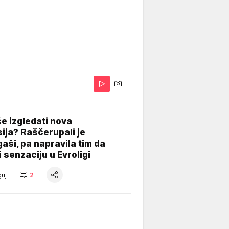
A
e izgledati nova
ija? Raščerupali je
gaši, pa napravila tim da
 senzaciju u Evroligi
uj
2