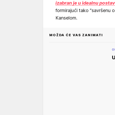
izabran je u idealnu posta
formirajući tako "savršenu od
Kanselom.
MOŽDA ĆE VAS ZANIMATI
O
U