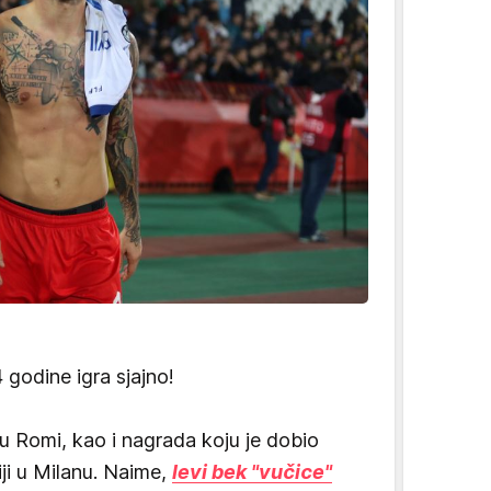
 godine igra sjajno!
 u Romi, kao i nagrada koju je dobio
ji u Milanu. Naime,
levi bek "vučice"