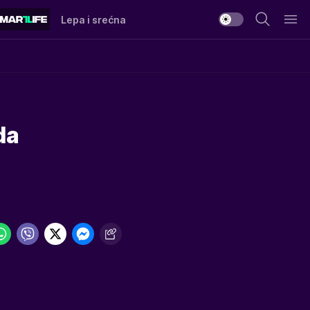
Lepa i srećna
da