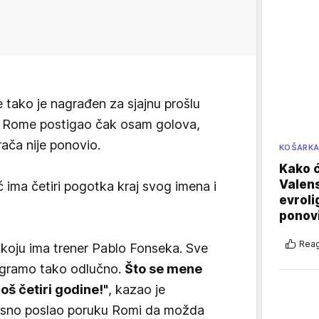
e tako je nagrađen za sjajnu prošlu
u Rome postigao čak osam golova,
ača nije ponovio.
KOŠARK
Kako ć
Valens
 ima četiri pogotka kraj svog imena i
evroli
ponovi
Reag
u koju ima trener Pablo Fonseka. Sve
 igramo tako odlučno.
Što se mene
oš četiri godine!"
, kazao je
jasno poslao poruku Romi da možda