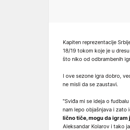
Kapiten reprezentacije Srbij
18/19 tokom koje je u dres
što niko od odbrambenih igr
I ove sezone igra dobro, već
ne misli da se zaustavi.
"Sviđa mi se ideja o fudbal
nam lepo objašnjava i zato
lično tiče, mogu da igram j
Aleksandar Kolarov i tako 