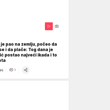
je pao na zemlju, počeo da
se i da plače: Tog dana je
ć postao najveći ikada i to
eta
uj
1