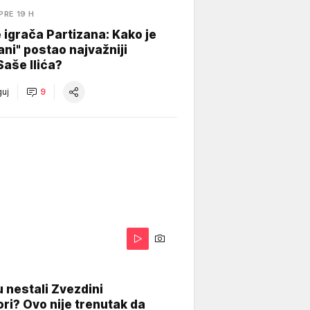
PRE 19 H
igrača Partizana: Kako je
ani" postao najvažniji
Saše Ilića?
uj
9
 nestali Zvezdini
ri? Ovo nije trenutak da