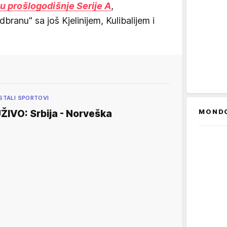
vu prošlogodišnje Serije A
,
branu" sa još Kjelinijem, Kulibalijem i
STALI SPORTOVI
MOND
ŽIVO: Srbija - Norveška