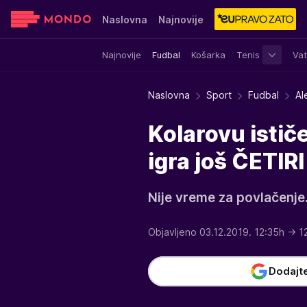
Naslovna
Najnovije
Najnovije
Fudbal
Košarka
Tenis
Vat
Sensa
Stvar ukusa
Yumama
Naslovna
Sport
Fudbal
Al
Kolarovu istič
igra još ČETIRI
Nije vreme za povlačenje.
Objavljeno 03.12.2019. 12:35h
→ 1
Dodajt