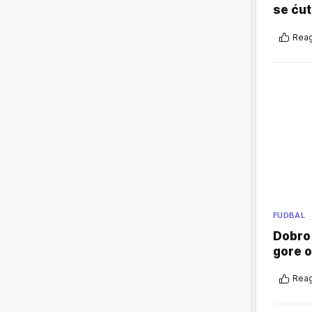
se ćut
Reag
FUDBAL
Dobro
gore 
Reag