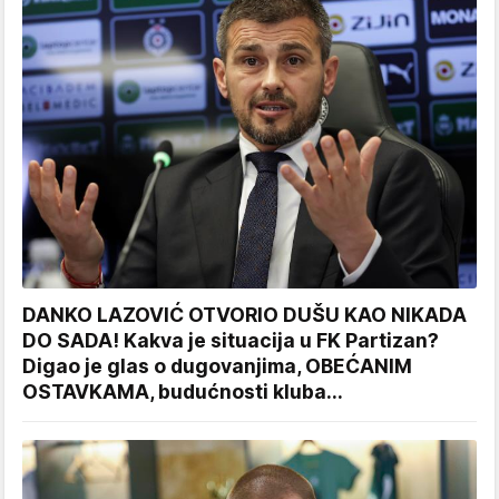
DANKO LAZOVIĆ OTVORIO DUŠU KAO NIKADA
DO SADA! Kakva je situacija u FK Partizan?
Digao je glas o dugovanjima, OBEĆANIM
OSTAVKAMA, budućnosti kluba...