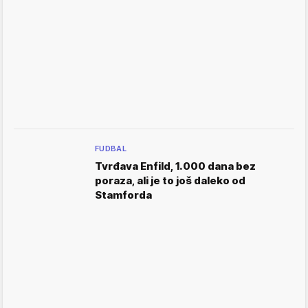
FUDBAL
Tvrđava Enfild, 1.000 dana bez
poraza, ali je to još daleko od
Stamforda