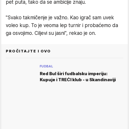
pet puta, tako da se ambicije znaju.
"Svako takmičenje je važno. Kao igrač sam uvek
voleo kup. To je veoma lep turnir i probaćemo da
ga osvojimo. Ciljevi su jasni", rekao je on.
PROČITAJTE I OVO
FUDBAL
Red Bul širi fudbalsku imperiju:
Kupuje i TREĆI klub - u Skandinaviji