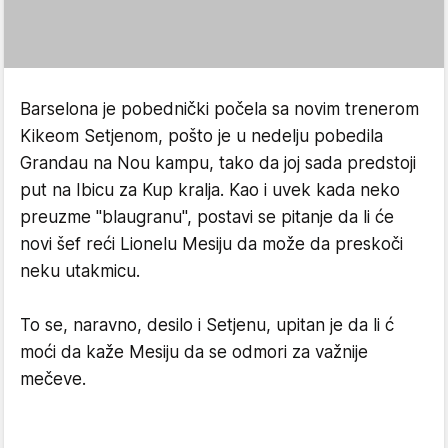
Barselona je pobednički počela sa novim trenerom
Kikeom Setjenom, pošto je u nedelju pobedila
Grandau na Nou kampu, tako da joj sada predstoji
put na Ibicu za Kup kralja. Kao i uvek kada neko
preuzme "blaugranu", postavi se pitanje da li će
novi šef reći Lionelu Mesiju da može da preskoči
neku utakmicu.
To se, naravno, desilo i Setjenu, upitan je da li ć
moći da kaže Mesiju da se odmori za važnije
mečeve.