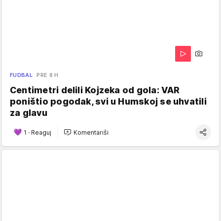
FUDBAL
PRE 8 H
Centimetri delili Kojzeka od gola: VAR
poništio pogodak, svi u Humskoj se uhvatili
za glavu
1
·
Reaguj
Komentariši