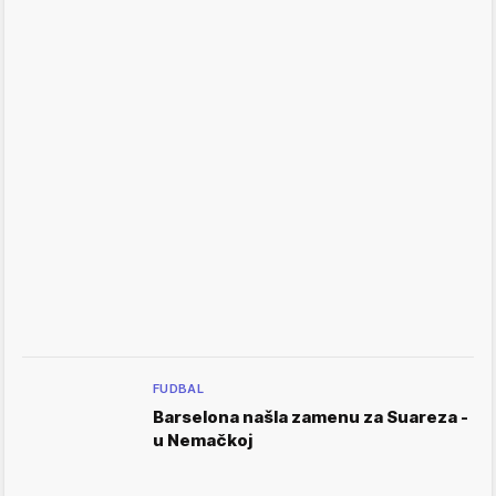
FUDBAL
Barselona našla zamenu za Suareza -
u Nemačkoj