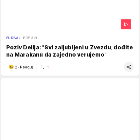
FUDBAL
PRE 8 H
Poziv Delija: "Svi zaljubljeni u Zvezdu, dođite
na Marakanu da zajedno verujemo"
2
·
Reaguj
1