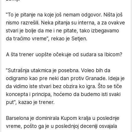
"To je pitanje na koje još nemam odgovor. Ništa još
nismo razrešili. Neka pitanja su interna, a za ovakve
stvari je bolje da me i ne pitate, tako izbegavamo
da traćimo vreme", rekao je Setjen.
A šta trener uopšte očekuje od sudara sa Ibicom?
"Sutrašnja utakmica je posebna. Voleo bih da
odigramo kao pre neki dan protiv Granade. Ideja je
da vidimo iste stvari bez obzira ko igra. Što se tiče
koncepta i principa, hoćemo da budemo isti svaki
put", kazao je trener.
Barselona je dominirala Kupom kralja u poslednje
vreme, pošto ga je u poslednjoj deceniji osvajala