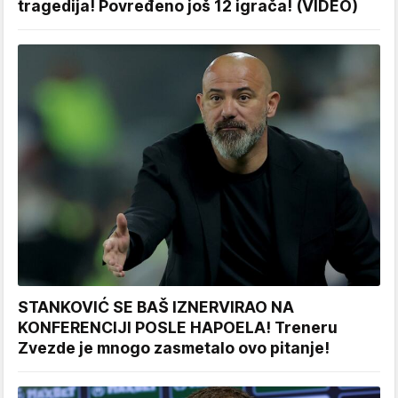
tragedija! Povređeno još 12 igrača! (VIDEO)
STANKOVIĆ SE BAŠ IZNERVIRAO NA
KONFERENCIJI POSLE HAPOELA! Treneru
Zvezde je mnogo zasmetalo ovo pitanje!