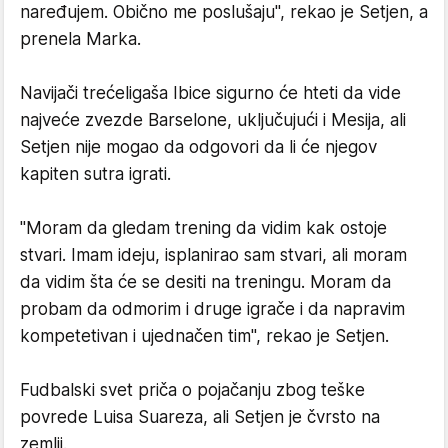
naređujem. Obično me poslušaju", rekao je Setjen, a
prenela Marka.
Navijači trećeligaša Ibice sigurno će hteti da vide
najveće zvezde Barselone, uključujući i Mesija, ali
Setjen nije mogao da odgovori da li će njegov
kapiten sutra igrati.
"Moram da gledam trening da vidim kak ostoje
stvari. Imam ideju, isplanirao sam stvari, ali moram
da vidim šta će se desiti na treningu. Moram da
probam da odmorim i druge igrače i da napravim
kompetetivan i ujednačen tim", rekao je Setjen.
Fudbalski svet priča o pojačanju zbog teške
povrede Luisa Suareza, ali Setjen je čvrsto na
zemlji.