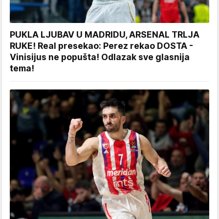
PUKLA LJUBAV U MADRIDU, ARSENAL TRLJA
RUKE! Real presekao: Perez rekao DOSTA -
Vinisijus ne popušta! Odlazak sve glasnija
tema!