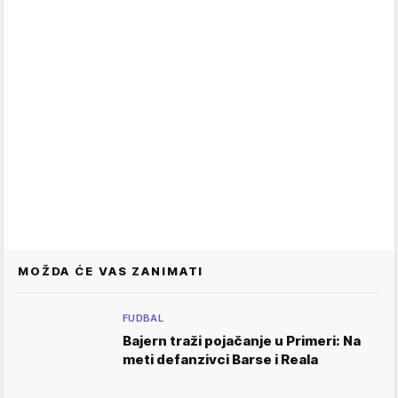
MOŽDA ĆE VAS ZANIMATI
FUDBAL
Bajern traži pojačanje u Primeri: Na
meti defanzivci Barse i Reala