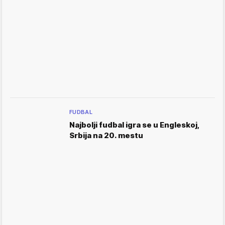
FUDBAL
Najbolji fudbal igra se u Engleskoj,
Srbija na 20. mestu