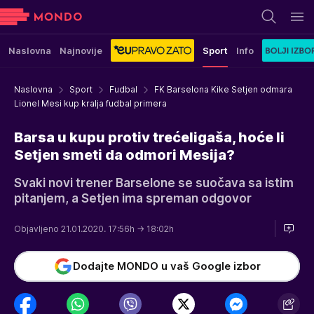
Naslovna
Najnovije
Sport
Info
Naslovna
Sport
Fudbal
FK Barselona Kike Setjen odmara
Lionel Mesi kup kralja fudbal primera
Barsa u kupu protiv trećeligaša, hoće li
Setjen smeti da odmori Mesija?
Svaki novi trener Barselone se suočava sa istim
pitanjem, a Setjen ima spreman odgovor
Objavljeno 21.01.2020. 17:56h
→ 18:02h
Dodajte MONDO u vaš Google izbor