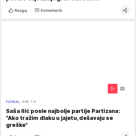
Reaguj
Komentariši
FUDBAL
PRE 7 H
Saša Ilić posle najbolje partije Partizana:
"Ako tražim dlaku u jajetu, dešavaju se
greške"