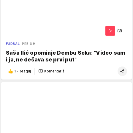
FUDBAL
PRE 6 H
Saša Ilić opominje Dembu Seka: "Video sam
i ja, ne dešava se prvi put"
1
·
Reaguj
Komentariši