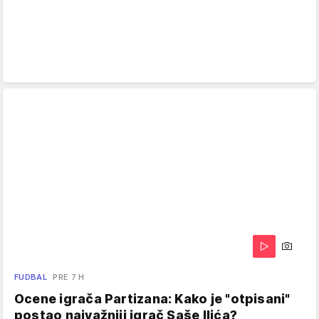
FUDBAL
PRE 7 H
Ocene igrača Partizana: Kako je "otpisani"
postao najvažniji igrač Saše Ilića?