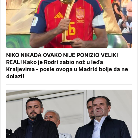
NIKO NIKADA OVAKO NIJE PONIZIO VELIKI
REAL! Kako je Rodri zabio nož u leđa
Kraljevima - posle ovoga u Madrid bolje da ne
dolazi!