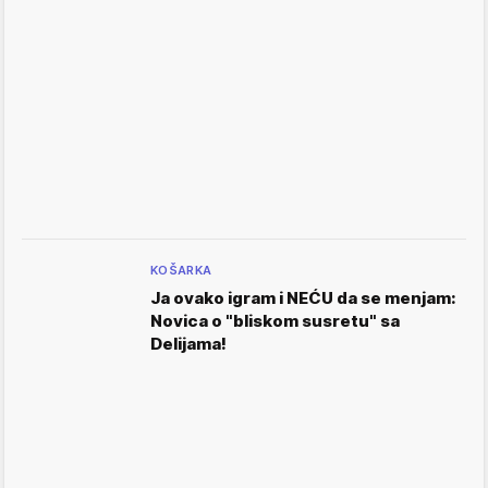
KOŠARKA
Ja ovako igram i NEĆU da se menjam:
Novica o "bliskom susretu" sa
Delijama!