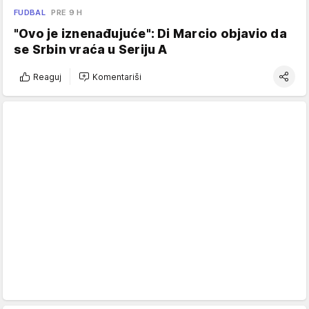
FUDBAL
PRE 9 H
"Ovo je iznenađujuće": Di Marcio objavio da
se Srbin vraća u Seriju A
Reaguj
Komentariši