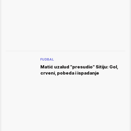
FUDBAL
Matić uzalud "presudio" Sitiju: Gol,
crveni, pobeda i ispadanje