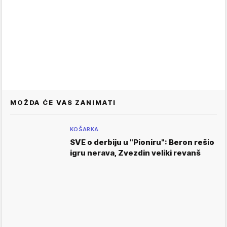
MOŽDA ĆE VAS ZANIMATI
KOŠARKA
SVE o derbiju u "Pioniru": Beron rešio
igru nerava, Zvezdin veliki revanš