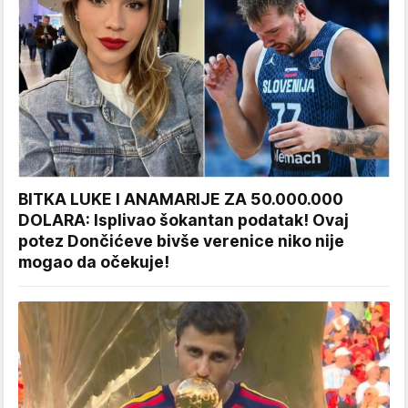
BITKA LUKE I ANAMARIJE ZA 50.000.000
DOLARA: Isplivao šokantan podatak! Ovaj
potez Dončićeve bivše verenice niko nije
mogao da očekuje!