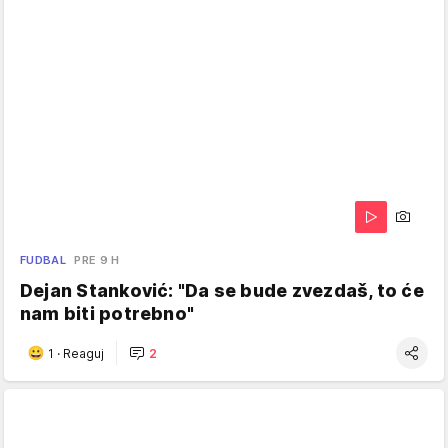
FUDBAL
PRE 9 H
Dejan Stanković: "Da se bude zvezdaš, to će
nam biti potrebno"
1
·
Reaguj
2