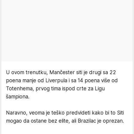
U ovom trenutku, Mančester siti je drugi sa 22
poena manje od Liverpula i sa 14 poena više od
Totenhema, prvog tima ispod crte za Ligu
šampiona.
Naravno, veoma je teško predvideti kako bi to Siti
mogao da ostane bez elite, ali Brazilac je oprezan.