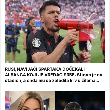
RUSI, NAVIJAČI SPARTAKA DOČEKALI
ALBANCA KOJI JE VREĐAO SRBE: Stigao je na
stadion, a onda mu se zaledila krv u žilama...