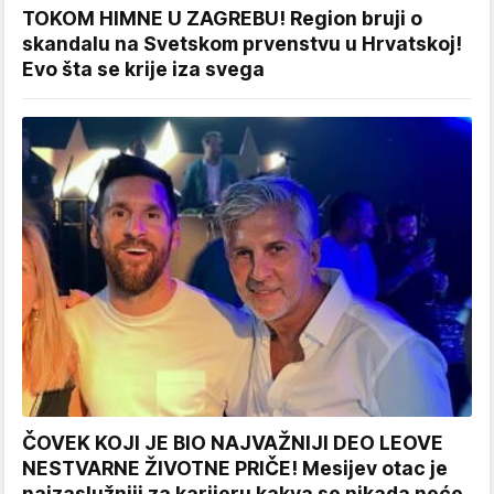
TOKOM HIMNE U ZAGREBU! Region bruji o
skandalu na Svetskom prvenstvu u Hrvatskoj!
Evo šta se krije iza svega
ČOVEK KOJI JE BIO NAJVAŽNIJI DEO LEOVE
NESTVARNE ŽIVOTNE PRIČE! Mesijev otac je
najzaslužniji za karijeru kakva se nikada neće