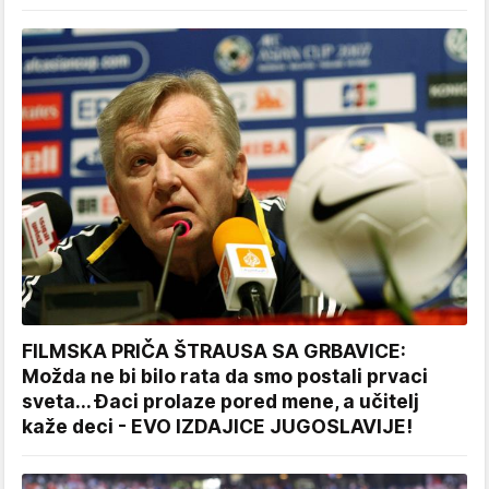
FILMSKA PRIČA ŠTRAUSA SA GRBAVICE:
Možda ne bi bilo rata da smo postali prvaci
sveta... Đaci prolaze pored mene, a učitelj
kaže deci - EVO IZDAJICE JUGOSLAVIJE!