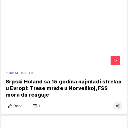
FUDBAL
PRE 1 H
Srpski Holand sa 15 godina najmlađi strelac
u Evropi: Trese mreže u Norveškoj, FSS
mora da reaguje
Reaguj
1