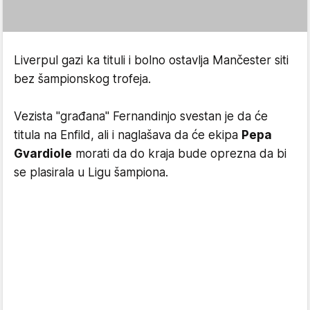
Liverpul gazi ka tituli i bolno ostavlja Mančester siti
bez šampionskog trofeja.
Vezista "građana" Fernandinjo svestan je da će
titula na Enfild, ali i naglašava da će ekipa
Pepa
Gvardiole
morati da do kraja bude oprezna da bi
se plasirala u Ligu šampiona.