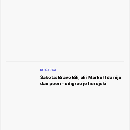
KOŠARKA
Šakota: Bravo Bili, ali i Marko! I da nije
dao poen - odigrao je herojski