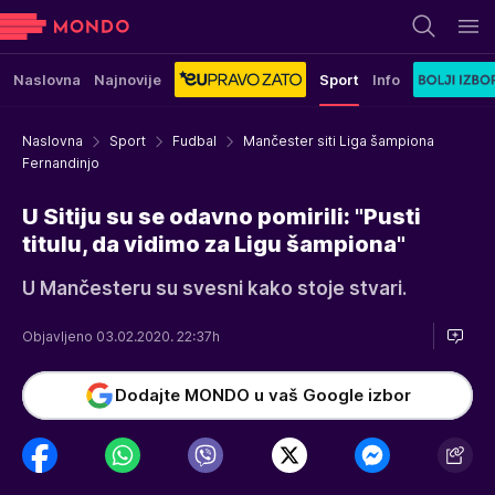
Naslovna
Najnovije
Sport
Info
Naslovna
Sport
Fudbal
Mančester siti Liga šampiona
Fernandinjo
U Sitiju su se odavno pomirili: "Pusti
titulu, da vidimo za Ligu šampiona"
U Mančesteru su svesni kako stoje stvari.
Objavljeno 03.02.2020. 22:37h
Dodajte MONDO u vaš Google izbor