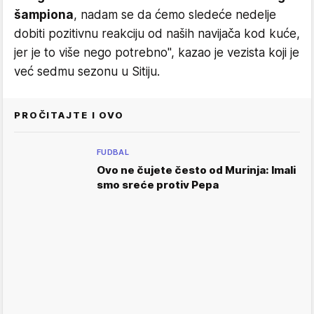
šampiona
, nadam se da ćemo sledeće nedelje
dobiti pozitivnu reakciju od naših navijača kod kuće,
jer je to više nego potrebno", kazao je vezista koji je
već sedmu sezonu u Sitiju.
PROČITAJTE I OVO
FUDBAL
Ovo ne čujete često od Murinja: Imali
smo sreće protiv Pepa