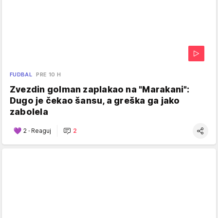
FUDBAL
PRE 10 H
Zvezdin golman zaplakao na "Marakani":
Dugo je čekao šansu, a greška ga jako
zabolela
2
·
Reaguj
2