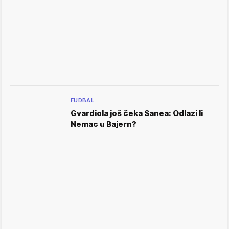
FUDBAL
Gvardiola još čeka Sanea: Odlazi li
Nemac u Bajern?