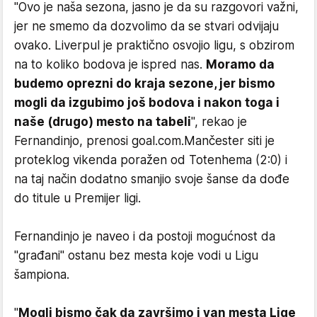
"Ovo je naša sezona, jasno je da su razgovori važni,
jer ne smemo da dozvolimo da se stvari odvijaju
ovako. Liverpul je praktično osvojio ligu, s obzirom
na to koliko bodova je ispred nas.
Moramo da
budemo oprezni do kraja sezone, jer bismo
mogli da izgubimo još bodova i nakon toga i
naše (drugo) mesto na tabeli
", rekao je
Fernandinjo, prenosi goal.com.Mančester siti je
proteklog vikenda poražen od Totenhema (2:0) i
na taj način dodatno smanjio svoje šanse da dođe
do titule u Premijer ligi.
Fernandinjo je naveo i da postoji mogućnost da
"građani" ostanu bez mesta koje vodi u Ligu
šampiona.
"
Mogli bismo čak da završimo i van mesta Lige