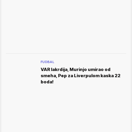
FUDBAL
VAR lakrdija, Murinjo umirao od
smeha, Pep za Liverpulom kaska 22
boda!