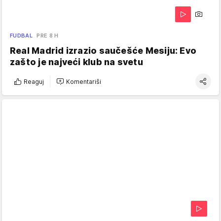
FUDBAL
PRE 8 H
Real Madrid izrazio saučešće Mesiju: Evo
zašto je najveći klub na svetu
Reaguj
Komentariši