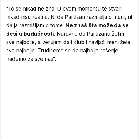
"To se nikad ne zna. U ovom momentu te stvari
nikad nisu realne. Ni da Partizan razmišlja o meni, ni
da ja razmišljam o tome.
Ne znaš šta može da se
desi u budućnosti
. Naravno da Partizanu želim
sve najbolje, a verujem da i klub i navijači meni žele
sve najbolje. Trudićemo se da najbolje rešenje
nađemo za sve nas".