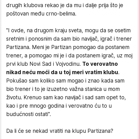
drugih klubova rekao je da mu i dalje prija što je
poštovan među crno-belima.
"I ovde, na drugom kraju sveta, mogu da se osetim
sretnim i ponosnim da sam bio navijač, igrač i trener
Partizana. Meni je Partizan pomogao da postanem
trener, a pomogao mi je i da postanem igrač, uz moj
prvi klub Novi Sad i Vojvodinu.
To verovatno
nikad neću moći da u toj meri vratim klubu
.
Pokušao sam koliko sam mogao i znao kada sam
bio trener i to je izuzetno važna stanica u mom
životu. Krenuo sam kao navijač i sad sam opet to,
kao i pre mnogo godina i verovatno ću to u
budućnosti ostati".
Da li će se nekad vratiti na klupu Partizana?