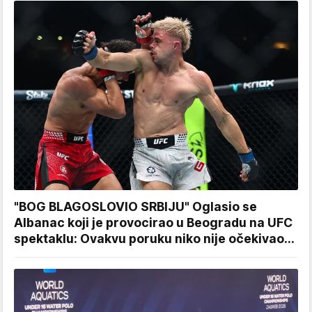
"BOG BLAGOSLOVIO SRBIJU" Oglasio se
Albanac koji je provocirao u Beogradu na UFC
spektaklu: Ovakvu poruku niko nije očekivao...