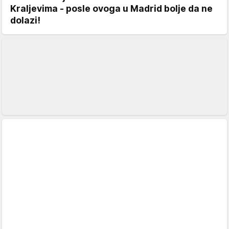
Kraljevima - posle ovoga u Madrid bolje da ne
dolazi!