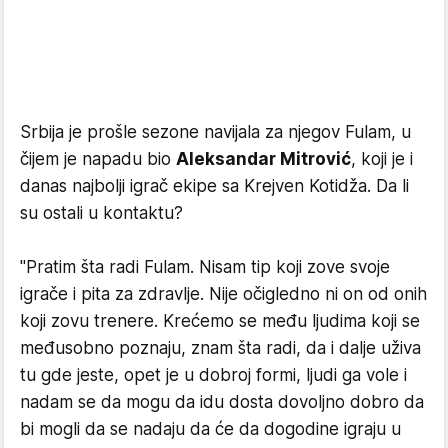
Srbija je prošle sezone navijala za njegov Fulam, u
čijem je napadu bio
Aleksandar Mitrović
, koji je i
danas najbolji igrač ekipe sa Krejven Kotidža. Da li
su ostali u kontaktu?
"Pratim šta radi Fulam. Nisam tip koji zove svoje
igrače i pita za zdravlje. Nije očigledno ni on od onih
koji zovu trenere. Krećemo se među ljudima koji se
međusobno poznaju, znam šta radi, da i dalje uživa
tu gde jeste, opet je u dobroj formi, ljudi ga vole i
nadam se da mogu da idu dosta dovoljno dobro da
bi mogli da se nadaju da će da dogodine igraju u