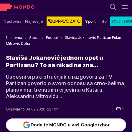
Naslovna
Najnovije
Sport
Info
Naslovna
Sport
Fudbal
Slaviša Jokanović Partizan Fulam
Mitrović Doha
Slaviša Jokanović jednom opet u
Partizanu? To se nikad ne zna...
Uspešni srpski stručnjak u razgovoru za TV
Partizan govorio o svom odnosu sa crno-belima,
planovima, trenutnim ciljevima u Kataru,
Aleksandru Mitroviću...
Objavljeno 04.02.2020. 22:10h
1
Dodajte MONDO u vaš Google izbor