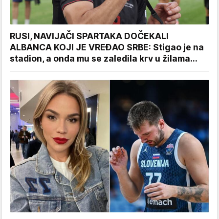
RUSI, NAVIJAČI SPARTAKA DOČEKALI
ALBANCA KOJI JE VREĐAO SRBE: Stigao je na
stadion, a onda mu se zaledila krv u žilama...