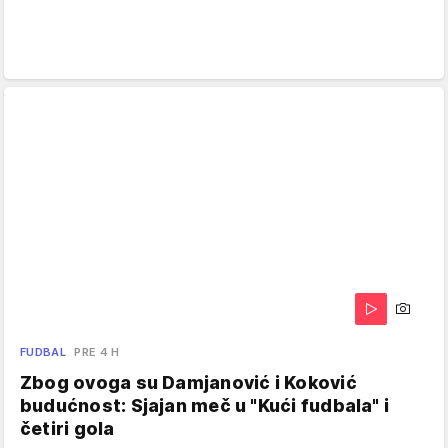
FUDBAL
PRE 4 H
Zbog ovoga su Damjanović i Koković
budućnost: Sjajan meč u "Kući fudbala" i
četiri gola