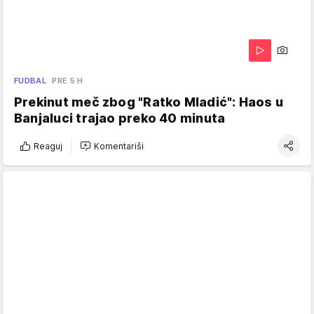
FUDBAL
PRE 5 H
Prekinut meč zbog "Ratko Mladić": Haos u
Banjaluci trajao preko 40 minuta
Reaguj
Komentariši