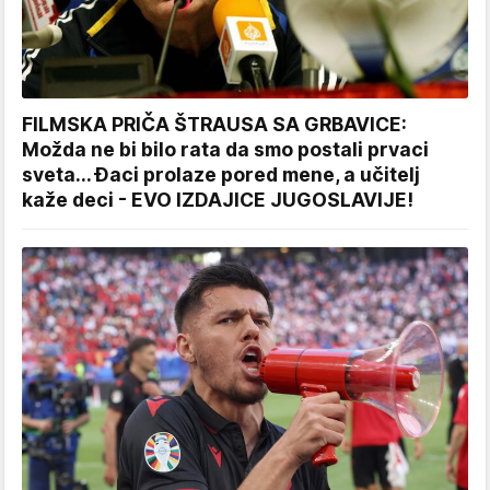
FILMSKA PRIČA ŠTRAUSA SA GRBAVICE:
Možda ne bi bilo rata da smo postali prvaci
sveta... Đaci prolaze pored mene, a učitelj
kaže deci - EVO IZDAJICE JUGOSLAVIJE!