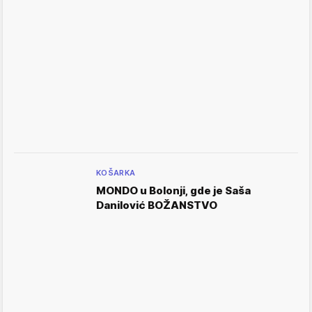
KOŠARKA
MONDO u Bolonji, gde je Saša
Danilović BOŽANSTVO