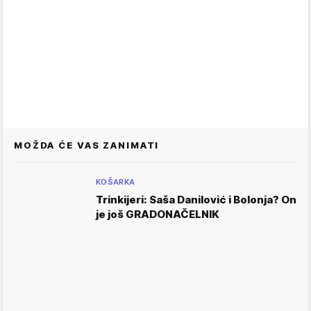
MOŽDA ĆE VAS ZANIMATI
KOŠARKA
Trinkijeri: Saša Danilović i Bolonja? On
je još GRADONAČELNIK