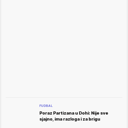
FUDBAL
Poraz Partizana u Dohi: Nije sve
sjajno, ima razloga i za brigu