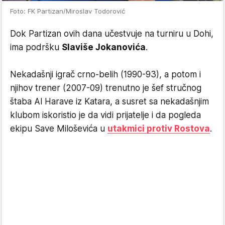
Foto: FK Partizan/Miroslav Todorović
Dok Partizan ovih dana učestvuje na turniru u Dohi,
ima podršku
Slaviše Jokanovića
.
Nekadašnji igrač crno-belih (1990-93), a potom i
njihov trener (2007-09) trenutno je šef stručnog
štaba Al Harave iz Katara, a susret sa nekadašnjim
klubom iskoristio je da vidi prijatelje i da pogleda
ekipu Save Miloševića u
utakmici protiv Rostova
.