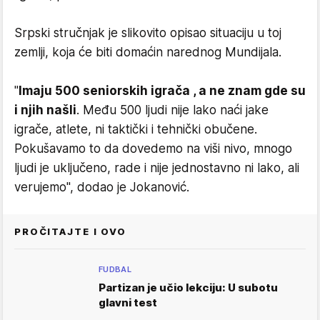
Srpski stručnjak je slikovito opisao situaciju u toj
zemlji, koja će biti domaćin narednog Mundijala.
"
Imaju 500 seniorskih igrača , a ne znam gde su
i njih našli
. Među 500 ljudi nije lako naći jake
igrače, atlete, ni taktički i tehnički obučene.
Pokušavamo to da dovedemo na viši nivo, mnogo
ljudi je uključeno, rade i nije jednostavno ni lako, ali
verujemo", dodao je Jokanović.
PROČITAJTE I OVO
FUDBAL
Partizan je učio lekciju: U subotu
glavni test