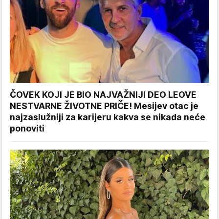
ČOVEK KOJI JE BIO NAJVAŽNIJI DEO LEOVE
NESTVARNE ŽIVOTNE PRIČE! Mesijev otac je
najzaslužniji za karijeru kakva se nikada neće
ponoviti