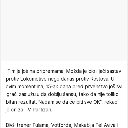
"Tim je još na pripremama. Možda je bio i jači sastav
protiv Lokomotive nego danas protiv Rostova. U
ovim momentima, 15-ak dana pred prvenstvo još svi
igrači zaslužuju da dobiju šansu, tako da nije toliko
bitan rezultat. Nadam se da će biti sve OK", rekao
je on za TV Partizan.
Bivši trener Fulama, Votforda, Makabija Tel Aviva i