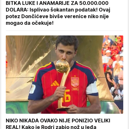
BITKA LUKE I ANAMARIJE ZA 50.000.000
DOLARA: Isplivao šokantan podatak! Ovaj
potez Dončićeve bivše verenice niko nije
mogao da očekuje!
NIKO NIKADA OVAKO NIJE PONIZIO VELIKI
REAL! Kako je Rodri zabio nož u leđa