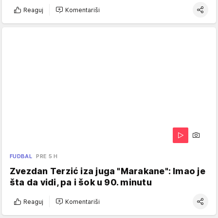
Reaguj
Komentariši
FUDBAL
PRE 5 H
Zvezdan Terzić iza juga "Marakane": Imao je
šta da vidi, pa i šok u 90. minutu
Reaguj
Komentariši