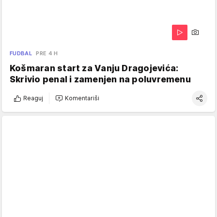
FUDBAL
PRE 4 H
Košmaran start za Vanju Dragojevića:
Skrivio penal i zamenjen na poluvremenu
Reaguj
Komentariši