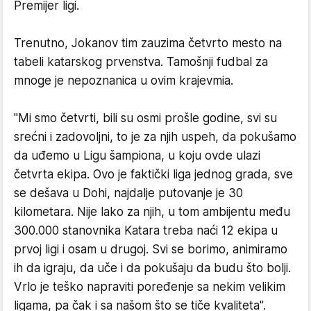
Premijer ligi.
Trenutno, Jokanov tim zauzima četvrto mesto na
tabeli katarskog prvenstva. Tamošnji fudbal za
mnoge je nepoznanica u ovim krajevmia.
"Mi smo četvrti, bili su osmi prošle godine, svi su
srećni i zadovoljni, to je za njih uspeh, da pokušamo
da uđemo u Ligu šampiona, u koju ovde ulazi
četvrta ekipa. Ovo je faktički liga jednog grada, sve
se dešava u Dohi, najdalje putovanje je 30
kilometara. Nije lako za njih, u tom ambijentu među
300.000 stanovnika Katara treba naći 12 ekipa u
prvoj ligi i osam u drugoj. Svi se borimo, animiramo
ih da igraju, da uče i da pokušaju da budu što bolji.
Vrlo je teško napraviti poređenje sa nekim velikim
ligama, pa čak i sa našom što se tiče kvaliteta".