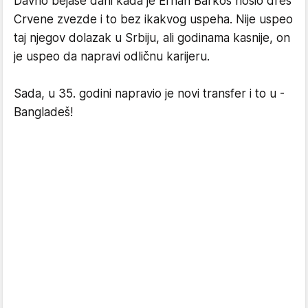
Davno bejaše dani kada je Ernan Barkos nosio dres
Crvene zvezde i to bez ikakvog uspeha. Nije uspeo
taj njegov dolazak u Srbiju, ali godinama kasnije, on
je uspeo da napravi odličnu karijeru.
Sada, u 35. godini napravio je novi transfer i to u -
Bangladeš!