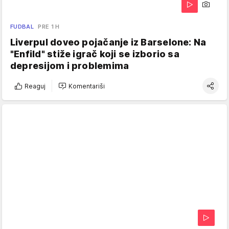
FUDBAL
PRE 1 H
Liverpul doveo pojačanje iz Barselone: Na
"Enfild" stiže igrač koji se izborio sa
depresijom i problemima
Reaguj
Komentariši