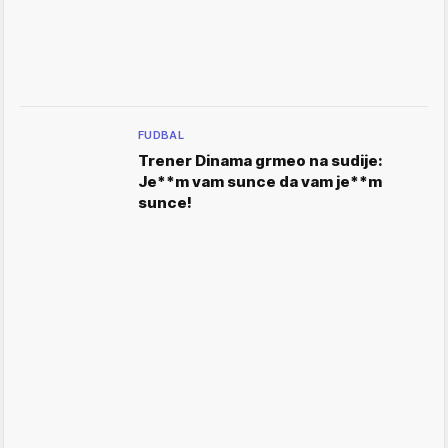
FUDBAL
Trener Dinama grmeo na sudije:
Je**m vam sunce da vam je**m
sunce!