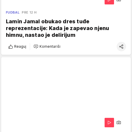
FUDBAL
PRE 12 H
Lamin Jamal obukao dres tuđe
reprezentacije: Kada je zapevao njenu
himnu, nastao je delirijum
Reaguj
Komentariši