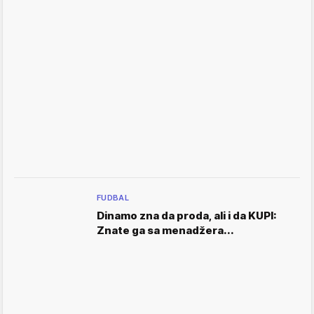
FUDBAL
Dinamo zna da proda, ali i da KUPI:
Znate ga sa menadžera...