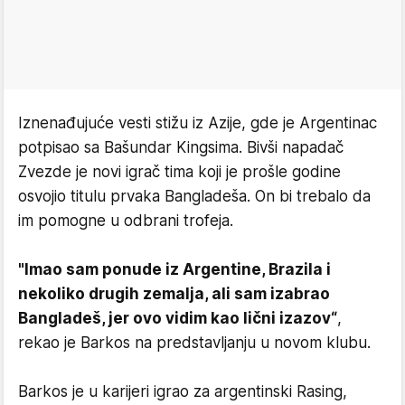
Iznenađujuće vesti stižu iz Azije, gde je Argentinac
potpisao sa Bašundar Kingsima. Bivši napadač
Zvezde je novi igrač tima koji je prošle godine
osvojio titulu prvaka Bangladeša. On bi trebalo da
im pomogne u odbrani trofeja.
"Imao sam ponude iz Argentine, Brazila i
nekoliko drugih zemalja, ali sam izabrao
Bangladeš, jer ovo vidim kao lični izazov“
,
rekao je Barkos na predstavljanju u novom klubu.
Barkos je u karijeri igrao za argentinski Rasing,