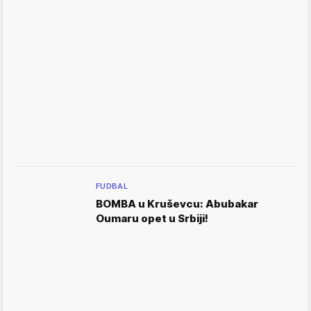
FUDBAL
BOMBA u Kruševcu: Abubakar
Oumaru opet u Srbiji!