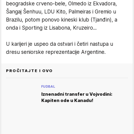
beogradske crveno-bele, Olmedo iz Ekvadora,
Šangaj Šenhuu, LDU Kito, Palmeiras i Gremio u
Brazilu, potom ponovo kineski klub (Tjanđin), a
onda i Sporting iz Lisabona, Kruzeiro...
U karijeri je uspeo da ostvari i četiri nastupa u
dresu seniorske reprezentacije Argentine.
PROČITAJTE I OVO
FUDBAL
Iznenadni transfer u Vojvodini:
Kapiten ode u Kanadu!