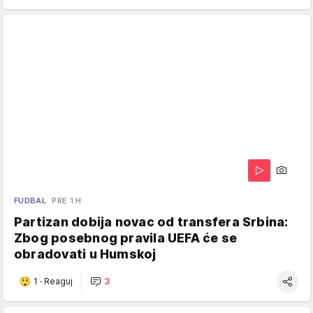
FUDBAL
PRE 1 H
Partizan dobija novac od transfera Srbina:
Zbog posebnog pravila UEFA će se
obradovati u Humskoj
1
·
Reaguj
3