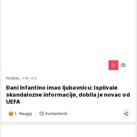
FUDBAL
PRE 4 H
Đani Infantino imao ljubavnicu: Isplivale
skandalozne informacije, dobila je novac od
UEFA
1
·
Reaguj
Komentariši