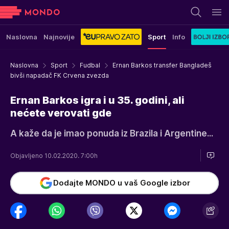
Naslovna
Najnovije
Sport
Info
Naslovna
Sport
Fudbal
Ernan Barkos transfer Bangladeš
bivši napadač FK Crvena zvezda
Ernan Barkos igra i u 35. godini, ali
nećete verovati gde
A kaže da je imao ponuda iz Brazila i Argentine...
Objavljeno 10.02.2020. 7:00h
Dodajte MONDO u vaš Google izbor