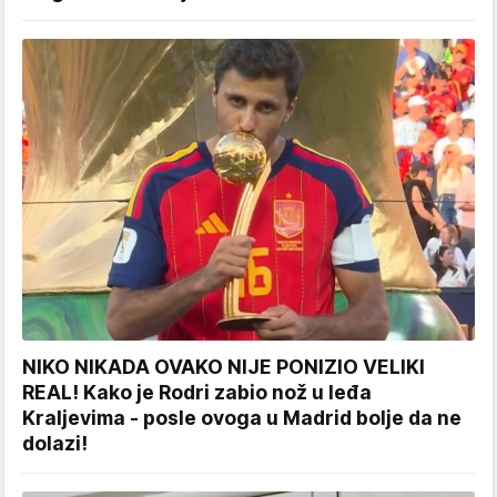
NIKO NIKADA OVAKO NIJE PONIZIO VELIKI
REAL! Kako je Rodri zabio nož u leđa
Kraljevima - posle ovoga u Madrid bolje da ne
dolazi!