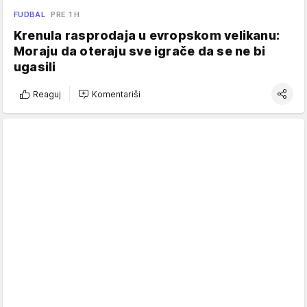
FUDBAL
PRE 1 H
Krenula rasprodaja u evropskom velikanu:
Moraju da oteraju sve igrače da se ne bi
ugasili
Reaguj
Komentariši