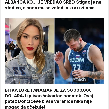
ALBANCA KOJI JE VREĐAO SRBE: Stigao je na
stadion, a onda mu se zaledila krv u žilama...
BITKA LUKE I ANAMARIJE ZA 50.000.000
DOLARA: Isplivao šokantan podatak! Ovaj
potez Dončićeve bivše verenice niko nije
mogao da očekuje!