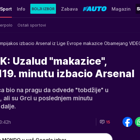
Sport
Info
Zabava
Magazin
erpolo
Ostali sportovi
impijakos izbacio Arsenal iz Lige Evrope makazice Obamejang VIDE
: Uzalud "makazice",
119. minutu izbacio Arsenal
 bio na pragu da odvede "tobdžije" u
 ali su Grci u poslednjem minutu
dalje.
3:42h
15
e MONDO u vaš Google izbor