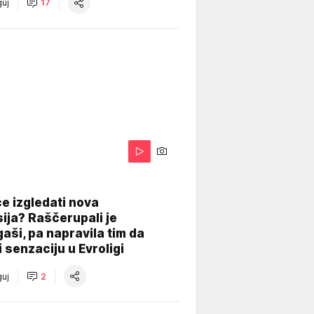
uj
17
A
e izgledati nova
ija? Raščerupali je
gaši, pa napravila tim da
 senzaciju u Evroligi
uj
2