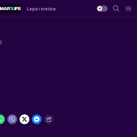
Lepa i srećna
O