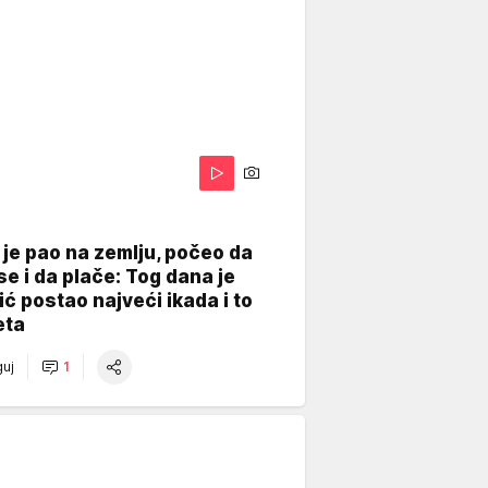
je pao na zemlju, počeo da
se i da plače: Tog dana je
ć postao najveći ikada i to
eta
uj
1