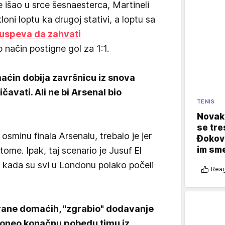
 išao u srce šesnaesterca, Martineli
ni loptu ka drugoj stativi, a loptu sa
uspeva da zahvati
p način postigne gol za 1:1.
maćin dobija završnicu iz snova
čavati. Ali ne bi Arsenal bio
TENIS
Novak 
se tre
osminu finala Arsenalu, trebalo je jer
Đokovi
im sm
 tome. Ipak, taj scenario je Jusuf El
 kada su svi u Londonu polako počeli
Reag
brane domaćih, "zgrabio" dodavanje
doneo konačnu pobedu timu iz