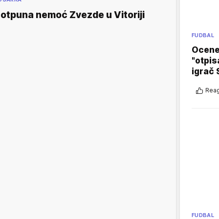
otpuna nemoć Zvezde u Vitoriji
FUDBAL
Ocene 
"otpis
igrač 
Reag
FUDBAL