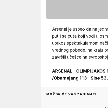
Arsenal je uspeo da na jedn
put i sa puta koji vodi u os
uprkos spektakularnom način
vrednog pobede, na kraju po
završili učešće na evropskoj
ARSENAL - OLIMPIJAKOS 1:2
/Obamejang 113 - Sise 53, 
MOŽDA ĆE VAS ZANIMATI
K