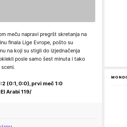
om meču napravi pregršt skretanja na
minu finala Lige Evrope, pošto su
u na koji su stigli do izjednačenja
klekli posle samo šest minuta i tako
 sceni.
MOND
 (0:1, 0:0), prvi meč 1:0
El Arabi 119/
OŠARKA