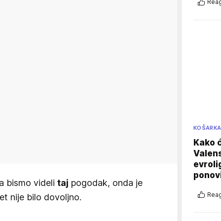
Reag
KOŠARK
Kako ć
Valens
evroli
ponovi
a bismo videli
taj
pogodak, onda je
Reag
t nije bilo dovoljno.