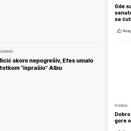
Gde su
senato
se ćut
Reag
OŠARKA
icić skoro nepogrešiv, Efes umalo
totkom "isprašio" Albu
FUDBAL
Dobro
gore 