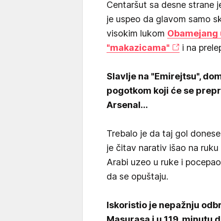
Centaršut sa desne strane je
je uspeo da glavom samo sklo
visokim lukom
Obamejang 
"makazicama"
i na prele
Slavlje na "Emirejtsu", do
pogotkom koji će se prepri
Arsenal...
Trebalo je da taj gol donese 
je čitav narativ išao na ruku
Arabi uzeo u ruke i pocepao
da se opuštaju.
Iskoristio je nepažnju od
Masurasa i u 119. minutu 