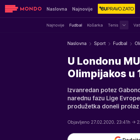
Naslovna
Najnovije
Najnovije
Fudbal
Košarka
Tenis
Vat
Sensa
Stvar ukusa
Yumama
Naslovna
Sport
Fudbal
Ol
U Londonu MUK
Olimpijakos u 
Izvanredan potez Gabonca
narednu fazu Lige Evrope,
produžetka doneli prolaz 
Objavljeno 27.02.2020. 23:41h
→ 2
Dodajt