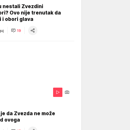
 nestali Zvezdini
ri? Ovo nije trenutak da
i i obori glava
uj
19
 je da Zvezda ne može
od ovoga