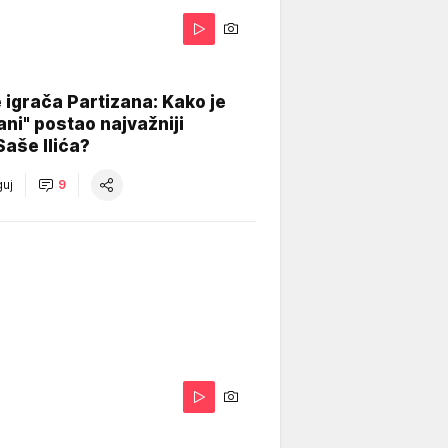
igrača Partizana: Kako je
ani" postao najvažniji
Saše Ilića?
uj
9