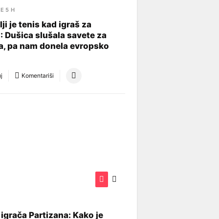
E 5 H
ji je tenis kad igraš za
": Dušica slušala savete za
, pa nam donela evropsko
j
Komentariši
igrača Partizana: Kako je