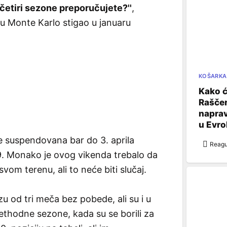
d četiri sezone preporučujete?''
,
e u Monte Karlo stigao u januaru
KOŠARKA
Kako ć
Raščer
naprav
u Evrol
e suspendovana bar do 3. aprila
Reagu
9. Monako je ovog vikenda trebalo da
svom terenu, ali to neće biti slučaj.
u od tri meča bez pobede, ali su i u
prethodne sezone, kada su se borili za