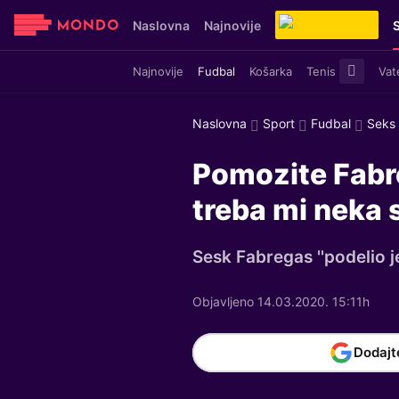
Naslovna
Najnovije
Najnovije
Fudbal
Košarka
Tenis
Vat
Sensa
Stvar ukusa
Yumama
Naslovna
Sport
Fudbal
Seks 
Pomozite Fabre
treba mi neka s
Sesk Fabregas ''podelio j
Objavljeno 14.03.2020. 15:11h
Dodajt