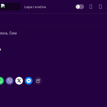
Lepa i srećna
lona, Čelsi
,