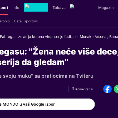
Sport
Info
Zabava
Magazin
erpolo
Ostali sportovi
Fabregas izolacija korona virus serije fudbaler Monako Arsenal, Barse
gasu: ''Žena neće više dece
erija da gledam''
e svoju muku'' sa pratiocima na Tviteru
Komentariši
e MONDO u vaš Google izbor