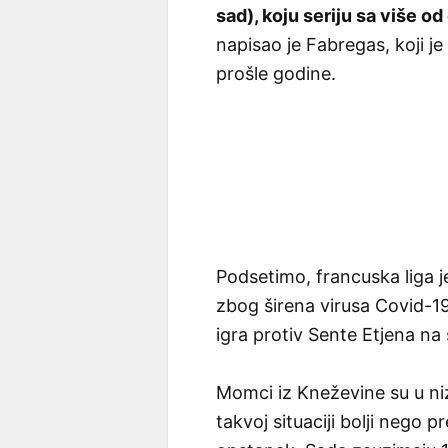
sad), koju seriju sa više o
napisao je Fabregas, koji j
prošle godine.
Podsetimo, francuska liga j
zbog širena virusa Covid-1
igra protiv Sente Etjena na 
Momci iz Kneževine su u niz
takvoj situaciji bolji nego 