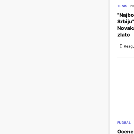
TENIS
PR
"Najbol
Srbiju
Novaka
zlato
Reagu
FUDBAL
Ocene 