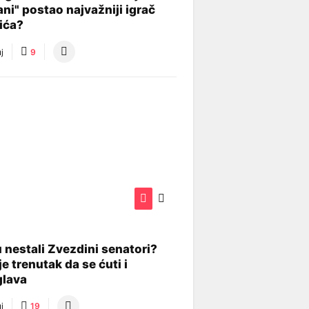
ani" postao najvažniji igrač
lića?
j
9
 nestali Zvezdini senatori?
je trenutak da se ćuti i
glava
j
19