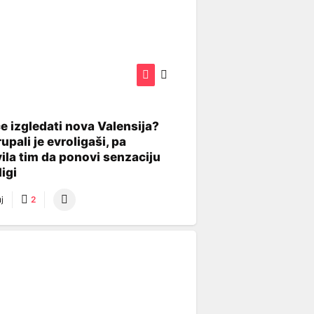
e izgledati nova Valensija?
upali je evroligaši, pa
ila tim da ponovi senzaciju
igi
j
2