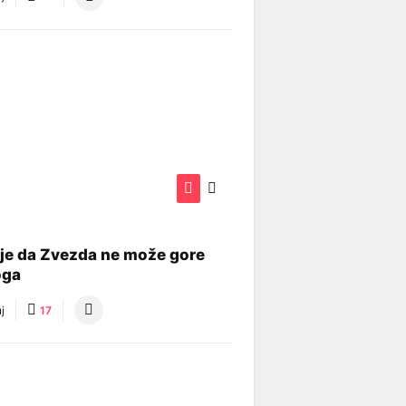
je da Zvezda ne može gore
oga
j
17