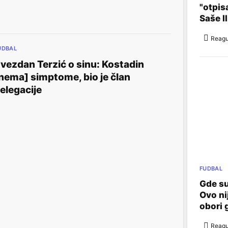
"otpis
Saše I
Reagu
UDBAL
vezdan Terzić o sinu: Kostadin
nema] simptome, bio je član
elegacije
FUDBAL
Gde su
Ovo ni
obori 
Reagu