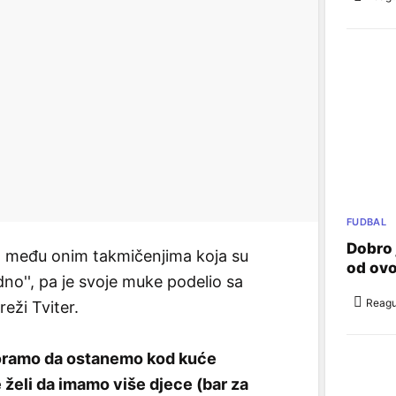
FUDBAL
Dobro 
 1 među onim takmičenjima koja su
od ov
dno'', pa je svoje muke podelio sa
Reagu
eži Tviter.
moramo da ostanemo kod kuće
želi da imamo više djece (bar za