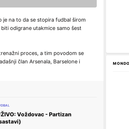
o je na to da se stopira fudbal širom
 biti odigrane utakmice samo šest
 trenažni proces, a tim povodom se
dašnji član Arsenala, Barselone i
MONDO
UDBAL
ŽIVO: Voždovac - Partizan
sastavi)