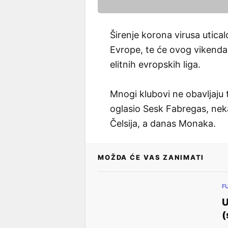
Širenje korona virusa utical
Evrope, te će ovog vikenda
elitnih evropskih liga.
Mnogi klubovi ne obavljaju
oglasio Sesk Fabregas, neka
Čelsija, a danas Monaka.
MOŽDA ĆE VAS ZANIMATI
F
U
(