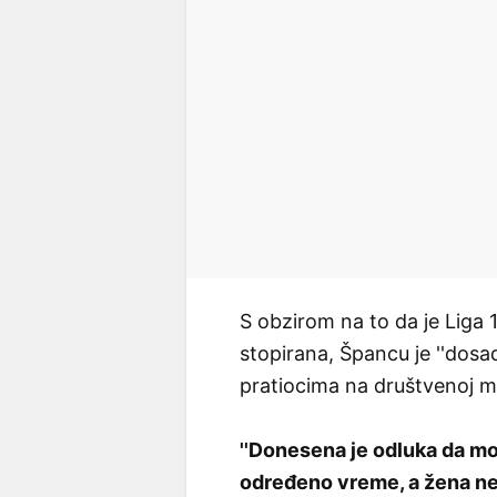
S obzirom na to da je Liga
stopirana, Špancu je ''dosa
pratiocima na društvenoj mr
''Donesena je odluka da 
određeno vreme, a žena ne 