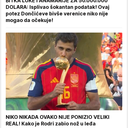
BITKA LUKE I ANAMARIJE ZA 50.000.000
DOLARA: Isplivao šokantan podatak! Ovaj
potez Dončićeve bivše verenice niko nije
mogao da očekuje!
NIKO NIKADA OVAKO NIJE PONIZIO VELIKI
REAL! Kako je Rodri zabio nož u leđa