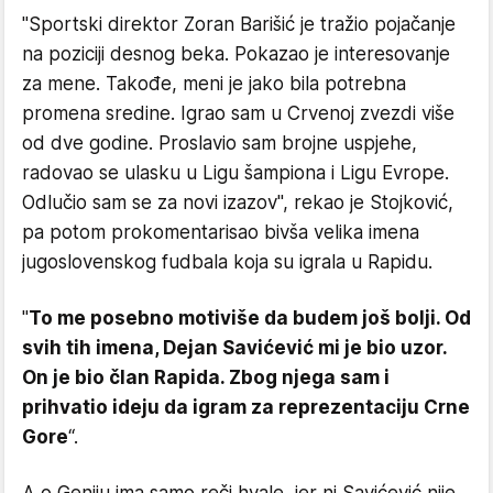
"Sportski direktor Zoran Barišić je tražio pojačanje
na poziciji desnog beka. Pokazao je interesovanje
za mene. Takođe, meni je jako bila potrebna
promena sredine. Igrao sam u Crvenoj zvezdi više
od dve godine. Proslavio sam brojne uspjehe,
radovao se ulasku u Ligu šampiona i Ligu Evrope.
Odlučio sam se za novi izazov", rekao je Stojković,
pa potom prokomentarisao bivša velika imena
jugoslovenskog fudbala koja su igrala u Rapidu.
"
To me posebno motiviše da budem još bolji. Od
svih tih imena, Dejan Savićević mi je bio uzor.
On je bio član Rapida. Zbog
njega sam i
prihvatio ideju da igram za reprezentaciju Crne
Gore
“.