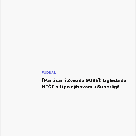
FUDBAL
[Partizan i Zvezda GUBE]: Izgleda da
NEĆE biti po njihovom u Superligi!