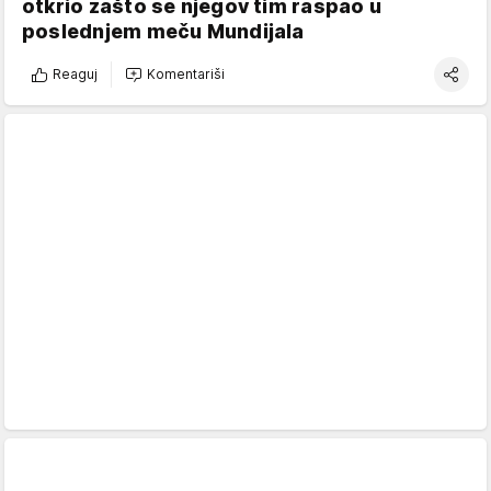
otkrio zašto se njegov tim raspao u
poslednjem meču Mundijala
Reaguj
Komentariši