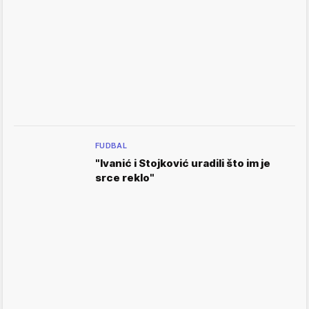
FUDBAL
"Ivanić i Stojković uradili što im je
srce reklo"