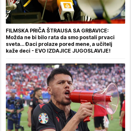
FILMSKA PRIČA ŠTRAUSA SA GRBAVICE:
Možda ne bi bilo rata da smo postali prvaci
sveta... Đaci prolaze pored mene, a učitelj
kaže deci - EVO IZDAJICE JUGOSLAVIJE!