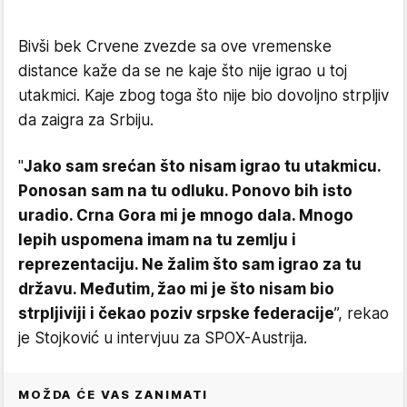
Bivši bek Crvene zvezde sa ove vremenske
distance kaže da se ne kaje što nije igrao u toj
utakmici. Kaje zbog toga što nije bio dovoljno strpljiv
da zaigra za Srbiju.
"
Jako sam srećan što nisam igrao tu utakmicu.
Ponosan sam na tu odluku. Ponovo bih isto
uradio. Crna Gora mi je mnogo dala. Mnogo
lepih uspomena imam na tu zemlju i
reprezentaciju. Ne žalim što sam igrao za tu
državu. Međutim, žao mi je što nisam bio
strpljiviji i čekao poziv srpske federacije
”, rekao
je Stojković u intervjuu za SPOX-Austrija.
MOŽDA ĆE VAS ZANIMATI