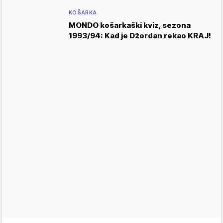
KOŠARKA
MONDO košarkaški kviz, sezona
1993/94: Kad je Džordan rekao KRAJ!