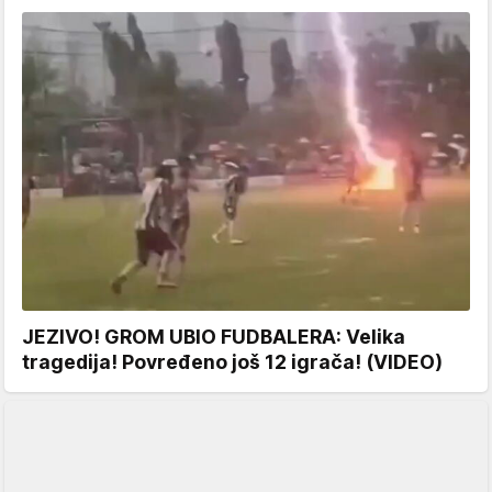
JEZIVO! GROM UBIO FUDBALERA: Velika
tragedija! Povređeno još 12 igrača! (VIDEO)