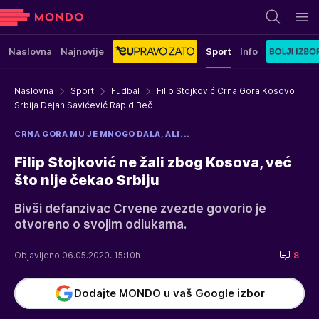
Naslovna
Najnovije
Sport
Info
Naslovna
Sport
Fudbal
Filip Stojković Crna Gora Kosovo
Srbija Dejan Savićević Rapid Beč
CRNA GORA MU JE MNOGO DALA, ALI...
Filip Stojković ne žali zbog Kosova, već
što nije čekao Srbiju
Bivši defanzivac Crvene zvezde govorio je
otvoreno o svojim odlukama.
Objavljeno 06.05.2020. 15:10h
8
Dodajte MONDO u vaš Google izbor