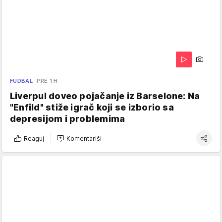
FUDBAL
PRE 1 H
Liverpul doveo pojačanje iz Barselone: Na
"Enfild" stiže igrač koji se izborio sa
depresijom i problemima
Reaguj
Komentariši