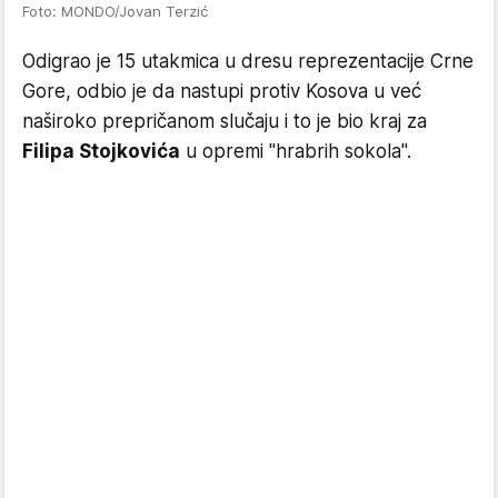
Foto: MONDO/Jovan Terzić
Odigrao je 15 utakmica u dresu reprezentacije Crne
Gore, odbio je da nastupi protiv Kosova u već
naširoko prepričanom slučaju i to je bio kraj za
Filipa Stojkovića
u opremi "hrabrih sokola".