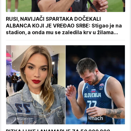
RUSI, NAVIJAČI SPARTAKA DOČEKALI
ALBANCA KOJI JE VREĐAO SRBE: Stigao je na
stadion, a onda mu se zaledila krv u žilama...