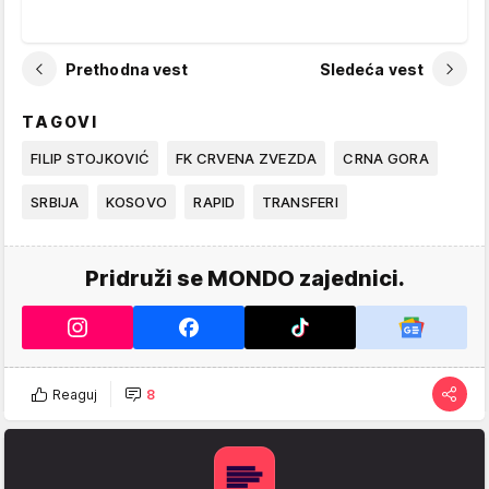
Prethodna vest
Sledeća vest
TAGOVI
FILIP STOJKOVIĆ
FK CRVENA ZVEZDA
CRNA GORA
SRBIJA
KOSOVO
RAPID
TRANSFERI
Pridruži se MONDO zajednici.
Reaguj
8