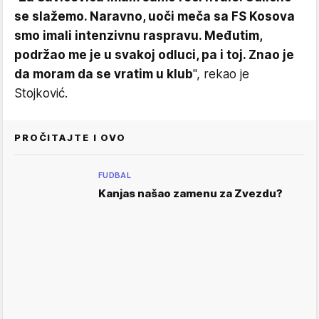
se slažemo. Naravno, uoči meča sa FS Kosova
smo imali intenzivnu raspravu. Međutim,
podržao me je u svakoj odluci, pa i toj. Znao je
da moram da se vratim u klub
", rekao je
Stojković.
PROČITAJTE I OVO
FUDBAL
Kanjas našao zamenu za Zvezdu?