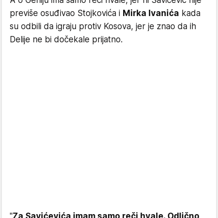
A o Geniju ima samo reči hvale, jer ni Savićević nije
previše osuđivao Stojkovića i
Mirka Ivanića
kada
su odbili da igraju protiv Kosova, jer je znao da ih
Delije ne bi dočekale prijatno.
"
Za Savićevića imam samo reči hvale. Odlično