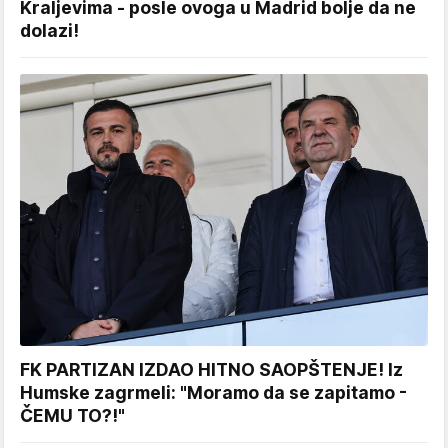
Kraljevima - posle ovoga u Madrid bolje da ne
dolazi!
FK PARTIZAN IZDAO HITNO SAOPŠTENJE! Iz
Humske zagrmeli: "Moramo da se zapitamo -
ČEMU TO?!"