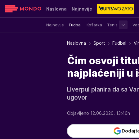
Naslovna
Najnovije
Najnovije
Fudbal
Košarka
Tenis
Vat
Sensa
Stvar ukusa
Yumama
Naslovna
Sport
Fudbal
Vi
Čim osvoji titu
najplaćeniji u i
Liverpul planira da sa Va
ugovor
Objavljeno 12.06.2020. 13:46h
Dodajt