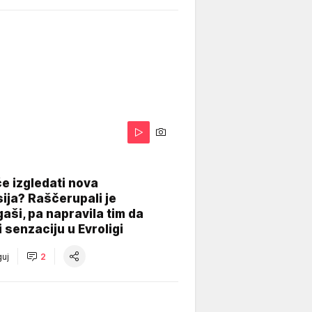
A
e izgledati nova
ija? Raščerupali je
gaši, pa napravila tim da
 senzaciju u Evroligi
uj
2