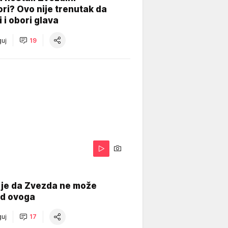
ri? Ovo nije trenutak da
i i obori glava
uj
19
 je da Zvezda ne može
od ovoga
uj
17