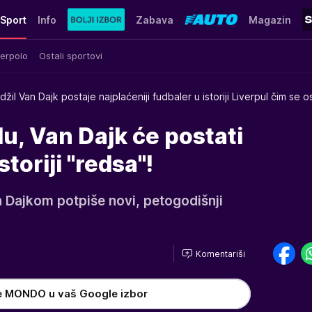
Sport
Info
Zabava
Magazin
erpolo
Ostali sportovi
rdžil Van Dajk postaje najplaćeniji fudbaler u istoriji Liverpul čim se os
lu, Van Dajk će postati
storiji "redsa"!
n Dajkom potpiše novi, petogodišnji
Komentariši
e MONDO u vaš Google izbor