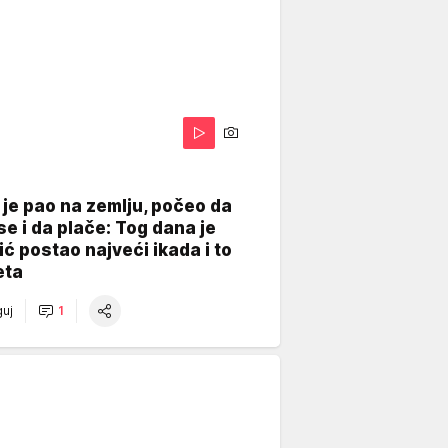
je pao na zemlju, počeo da
se i da plače: Tog dana je
ć postao najveći ikada i to
eta
uj
1