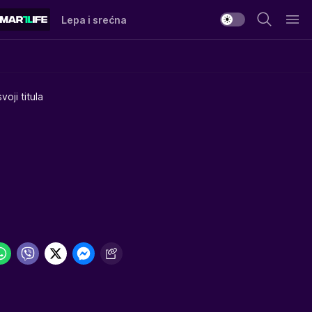
Lepa i srećna
voji titula