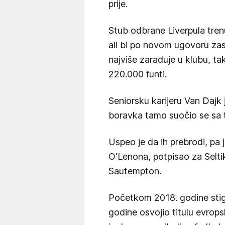
prije.
Stub odbrane Liverpula tren
ali bi po novom ugovoru za
najviše zarađuje u klubu, ta
220.000 funti.
Seniorsku karijeru Van Dajk
boravka tamo suočio se sa 
Uspeo je da ih prebrodi, pa j
O'Lenona, potpisao za Selti
Sautempton.
Početkom 2018. godine stiga
godine osvojio titulu evrop