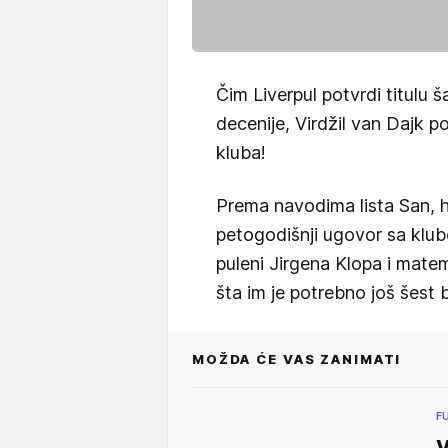
Čim Liverpul potvrdi titulu 
decenije, Virdžil van Dajk p
kluba!
Prema navodima lista San, h
petogodišnji ugovor sa klub
puleni Jirgena Klopa i mate
šta im je potrebno još šest
MOŽDA ĆE VAS ZANIMATI
F
V