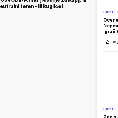
eutralni teren - ili kuglice!
FUDBAL
Ocene 
"otpis
igrač 
Reag
FUDBAL
Gde su