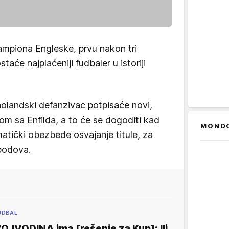
šampiona Engleske, prvu nakon tri
ostaće najplaćeniji fudbaler u
istoriji
olandski defanzivac potpisaće novi,
om sa Enfilda, a to će se dogoditi kad
MOND
matički obezbede osvajanje titule, za
 bodova.
UDBAL
OJVODINA ima [rešenje za Kup]: Ili