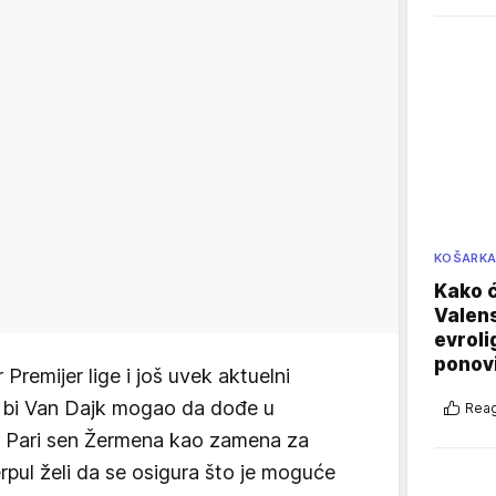
KOŠARK
Kako ć
Valens
evroli
ponovi
 Premijer lige i još uvek aktuelni
 bi Van Dajk mogao da dođe u
Reag
e Pari sen Žermena kao zamena za
rpul želi da se osigura što je moguće