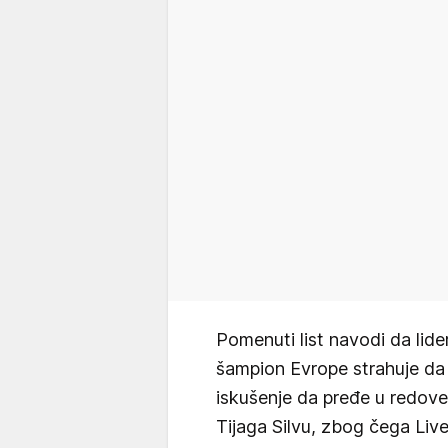
Pomenuti list navodi da lider
šampion Evrope strahuje da
iskušenje da pređe u redov
Tijaga Silvu, zbog čega Live