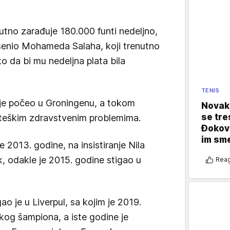
utno zarađuje 180.000 funti nedeljno,
senio Mohameda Salaha, koji trenutno
ko da bi mu nedeljna plata bila
TENIS
 je počeo u Groningenu, a tokom
Novak 
se tre
teškim zdravstvenim problemima.
Đokovi
im sm
e 2013. godine, na insistiranje Nila
k, odakle je 2015. godine stigao u
Reag
o je u Liverpul, sa kojim je 2019.
skog šampiona, a iste godine je