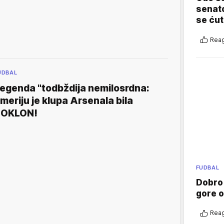
senato
se ćut
Reag
UDBAL
egenda "todbždija nemilosrdna:
meriju je klupa Arsenala bila
POKLON!
FUDBAL
Dobro
gore 
Reag