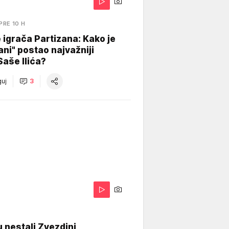
PRE 10 H
igrača Partizana: Kako je
ani" postao najvažniji
Saše Ilića?
uj
3
 nestali Zvezdini