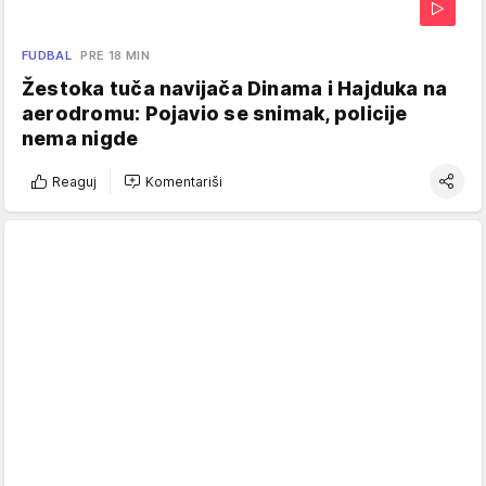
FUDBAL
PRE 18 MIN
Žestoka tuča navijača Dinama i Hajduka na
aerodromu: Pojavio se snimak, policije
nema nigde
Reaguj
Komentariši