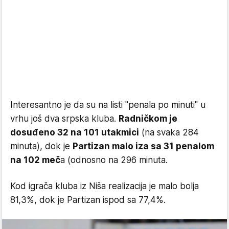
Interesantno je da su na listi "penala po minuti" u
vrhu još dva srpska kluba.
Radničkom je
dosuđeno 32 na 101 utakmici
(na svaka 284
minuta), dok je
Partizan malo iza sa 31 penalom
na 102 meč
a (odnosno na 296 minuta.
Kod igrača kluba iz Niša realizacija je malo bolja
81,3%, dok je Partizan ispod sa 77,4%.