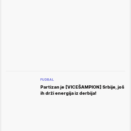
FUDBAL
Partizan je [VICEŠAMPION] Srbije, još
ih drži energija iz derbija!