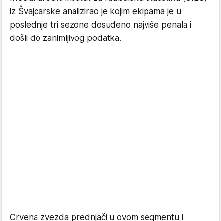
iz Švajcarske analizirao je kojim ekipama je u
poslednje tri sezone dosuđeno najviše penala i
došli do zanimljivog podatka.
Crvena zvezda prednjači u ovom segmentu i