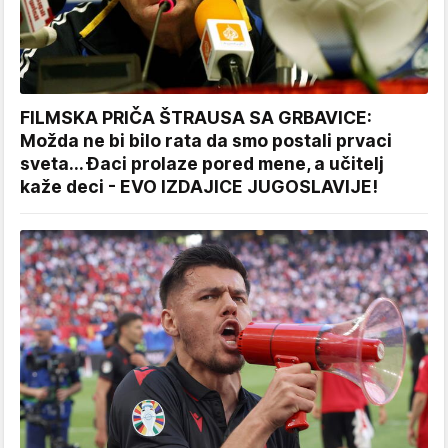
FILMSKA PRIČA ŠTRAUSA SA GRBAVICE:
Možda ne bi bilo rata da smo postali prvaci
sveta... Đaci prolaze pored mene, a učitelj
kaže deci - EVO IZDAJICE JUGOSLAVIJE!