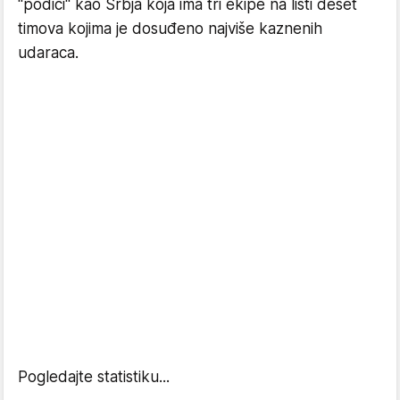
"podiči" kao Srbja koja ima tri ekipe na listi deset
timova kojima je dosuđeno najviše kaznenih
udaraca.
Pogledajte statistiku...