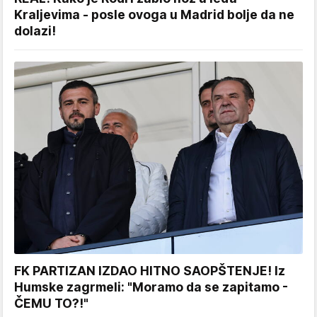
Kraljevima - posle ovoga u Madrid bolje da ne
dolazi!
FK PARTIZAN IZDAO HITNO SAOPŠTENJE! Iz
Humske zagrmeli: "Moramo da se zapitamo -
ČEMU TO?!"