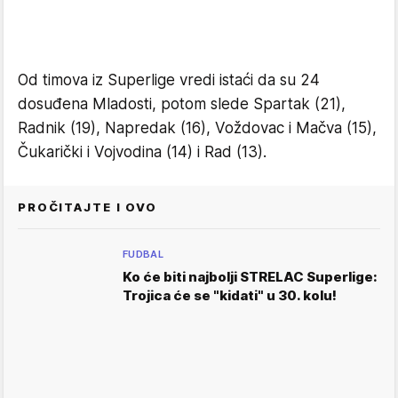
Od timova iz Superlige vredi istaći da su 24
dosuđena Mladosti, potom slede Spartak (21),
Radnik (19), Napredak (16), Voždovac i Mačva (15),
Čukarički i Vojvodina (14) i Rad (13).
PROČITAJTE I OVO
FUDBAL
Ko će biti najbolji STRELAC Superlige:
Trojica će se "kidati" u 30. kolu!