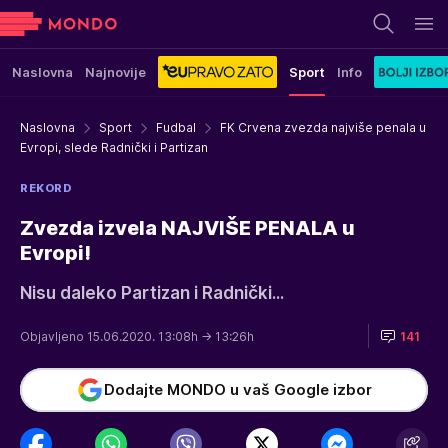
Naslovna
Najnovije
Sport
Info
Naslovna
Sport
Fudbal
FK Crvena zvezda najviše penala u
Evropi, slede Radnički i Partizan
REKORD
Zvezda izvela NAJVIŠE PENALA u
Evropi!
Nisu daleko Partizan i Radnički...
Objavljeno 15.06.2020. 13:08h
→ 13:26h
141
Dodajte MONDO u vaš Google izbor