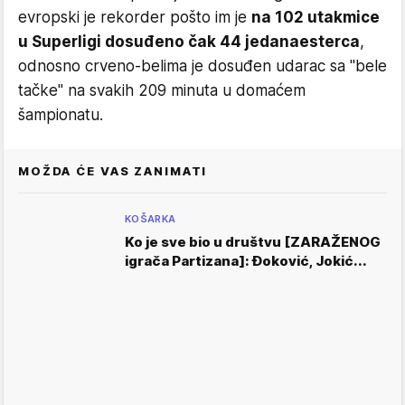
evropski je rekorder pošto im je
na 102 utakmice
u Superligi dosuđeno čak 44 jedanaesterca
,
odnosno crveno-belima je dosuđen udarac sa "bele
tačke" na svakih 209 minuta u domaćem
šampionatu.
MOŽDA ĆE VAS ZANIMATI
KOŠARKA
Ko je sve bio u društvu [ZARAŽENOG
igrača Partizana]: Đoković, Jokić...