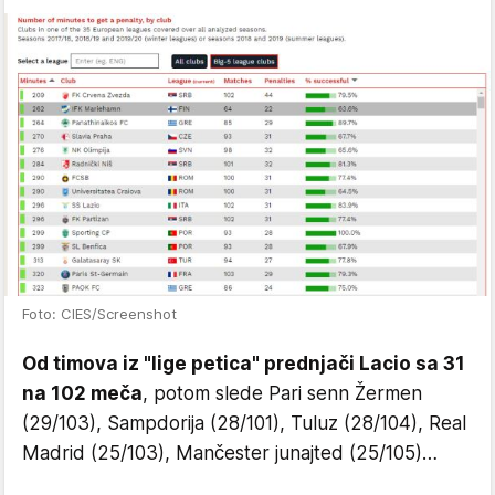
Foto: CIES/Screenshot
Od timova iz "lige petica" prednjači Lacio sa 31
na 102 meča
, potom slede Pari senn Žermen
(29/103), Sampdorija (28/101), Tuluz (28/104), Real
Madrid (25/103), Mančester junajted (25/105)…