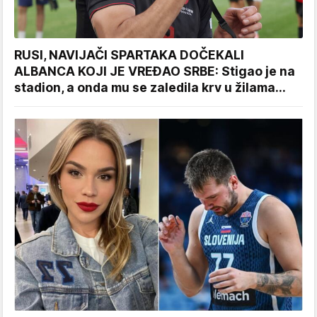
RUSI, NAVIJAČI SPARTAKA DOČEKALI
ALBANCA KOJI JE VREĐAO SRBE: Stigao je na
stadion, a onda mu se zaledila krv u žilama...