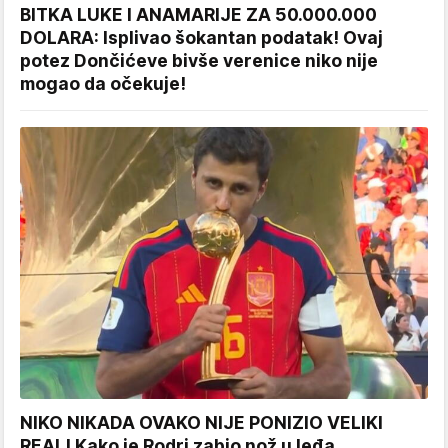
BITKA LUKE I ANAMARIJE ZA 50.000.000
DOLARA: Isplivao šokantan podatak! Ovaj
potez Dončićeve bivše verenice niko nije
mogao da očekuje!
NIKO NIKADA OVAKO NIJE PONIZIO VELIKI
REAL! Kako je Rodri zabio nož u leđa