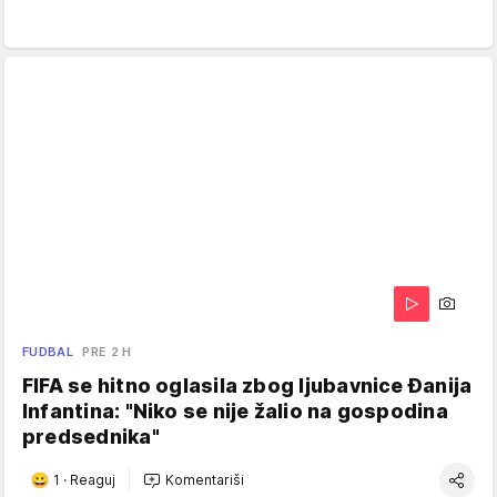
FUDBAL
PRE 2 H
FIFA se hitno oglasila zbog ljubavnice Đanija
Infantina: "Niko se nije žalio na gospodina
predsednika"
1
·
Reaguj
Komentariši