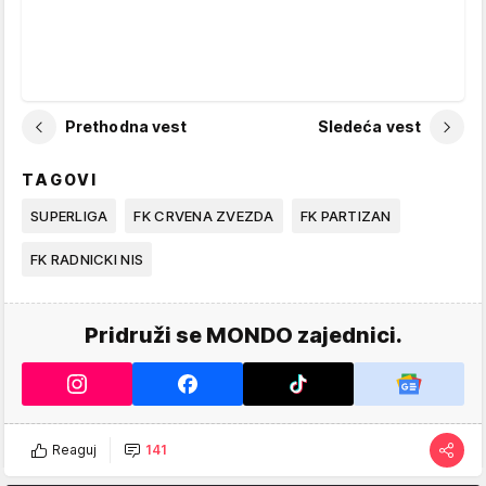
Prethodna vest
Sledeća vest
TAGOVI
SUPERLIGA
FK CRVENA ZVEZDA
FK PARTIZAN
FK RADNICKI NIS
Pridruži se MONDO zajednici.
Reaguj
141