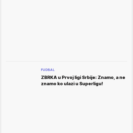
FUDBAL
ZBRKA u Prvoj ligi Srbije: Znamo, a ne
znamo ko ulazi u Superligu!