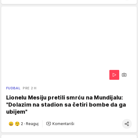
FUDBAL
PRE 2 H
Lionelu Mesiju pretili smrću na Mundijalu:
"Dolazim na stadion sa četiri bombe da ga
ubijem"
2
·
Reaguj
Komentariši