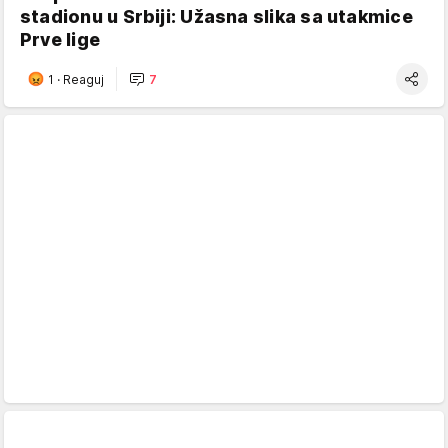
stadionu u Srbiji: Užasna slika sa utakmice
Prve lige
1
·
Reaguj
7