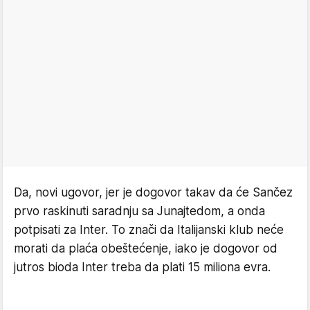
Da, novi ugovor, jer je dogovor takav da će Sančez
prvo raskinuti saradnju sa Junajtedom, a onda
potpisati za Inter. To znači da Italijanski klub neće
morati da plaća obeštećenje, iako je dogovor od
jutros bioda Inter treba da plati 15 miliona evra.