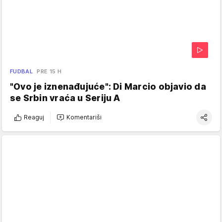
FUDBAL
PRE 15 H
"Ovo je iznenađujuće": Di Marcio objavio da
se Srbin vraća u Seriju A
Reaguj
Komentariši