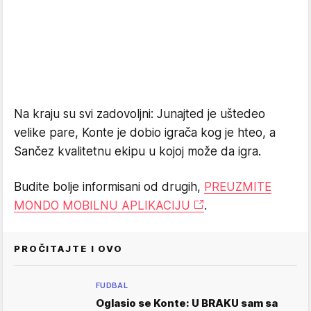
Na kraju su svi zadovoljni: Junajted je uštedeo
velike pare, Konte je dobio igrača kog je hteo, a
Sančez kvalitetnu ekipu u kojoj može da igra.
Budite bolje informisani od drugih,
PREUZMITE
MONDO MOBILNU APLIKACIJU
.
PROČITAJTE I OVO
FUDBAL
Oglasio se Konte: U BRAKU sam sa