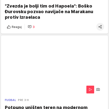
"Zvezda je bolji tim od Hapoela": Boško
Đurovsku pozvao navijače na Marakanu
protiv Izraelaca
Reaguj
3
FUDBAL
PRE 3 H
Potpuno uništen teren na modernom