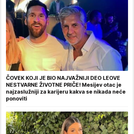
ČOVEK KOJI JE BIO NAJVAŽNIJI DEO LEOVE
NESTVARNE ŽIVOTNE PRIČE! Mesijev otac je
najzaslužniji za karijeru kakva se nikada neće
ponoviti