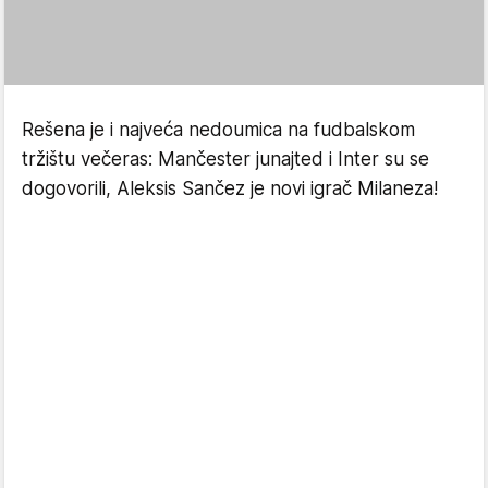
Rešena je i najveća nedoumica na fudbalskom
tržištu večeras: Mančester junajted i Inter su se
dogovorili, Aleksis Sančez je novi igrač Milaneza!