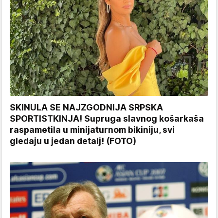
SKINULA SE NAJZGODNIJA SRPSKA
SPORTISTKINJA! Supruga slavnog košarkaša
raspametila u minijaturnom bikiniju, svi
gledaju u jedan detalj! (FOTO)