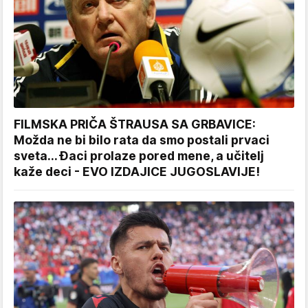
FILMSKA PRIČA ŠTRAUSA SA GRBAVICE:
Možda ne bi bilo rata da smo postali prvaci
sveta... Đaci prolaze pored mene, a učitelj
kaže deci - EVO IZDAJICE JUGOSLAVIJE!