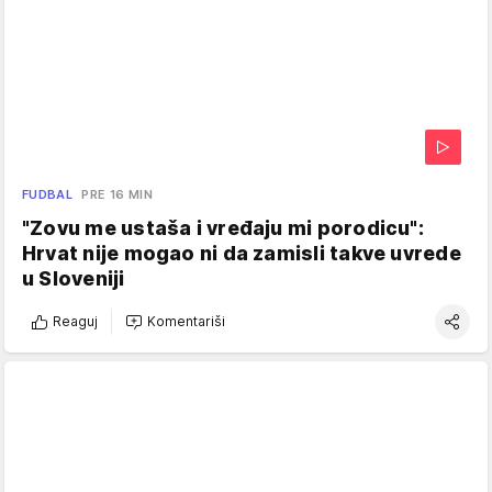
FUDBAL
PRE 16 MIN
"Zovu me ustaša i vređaju mi porodicu":
Hrvat nije mogao ni da zamisli takve uvrede
u Sloveniji
Reaguj
Komentariši