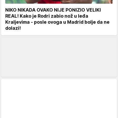
NIKO NIKADA OVAKO NIJE PONIZIO VELIKI
REAL! Kako je Rodri zabio nož u leđa
Kraljevima - posle ovoga u Madrid bolje da ne
dolazi!