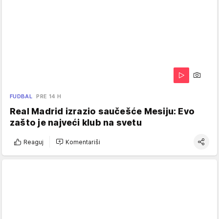
FUDBAL
PRE 14 H
Real Madrid izrazio saučešće Mesiju: Evo
zašto je najveći klub na svetu
Reaguj
Komentariši