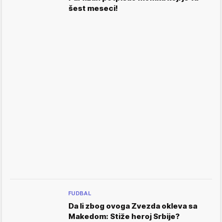
šest meseci!
FUDBAL
Da li zbog ovoga Zvezda okleva sa
Makedom: Stiže heroj Srbije?