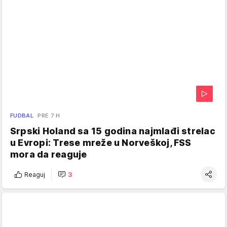
FUDBAL
PRE 7 H
Srpski Holand sa 15 godina najmlađi strelac
u Evropi: Trese mreže u Norveškoj, FSS
mora da reaguje
Reaguj
3