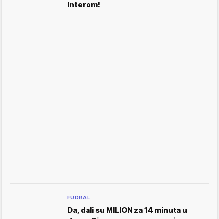
Interom!
FUDBAL
Da, dali su MILION za 14 minuta u