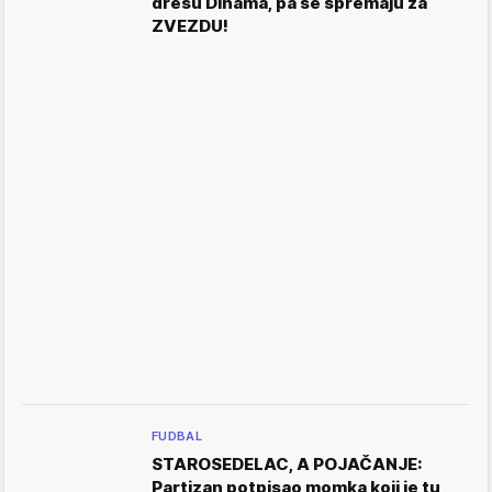
dresu Dinama, pa se spremaju za
ZVEZDU!
FUDBAL
STAROSEDELAC, A POJAČANJE:
Partizan potpisao momka koji je tu