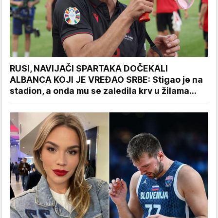
RUSI, NAVIJAČI SPARTAKA DOČEKALI
ALBANCA KOJI JE VREĐAO SRBE: Stigao je na
stadion, a onda mu se zaledila krv u žilama...