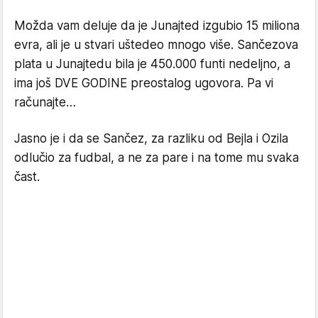
Možda vam deluje da je Junajted izgubio 15 miliona
evra, ali je u stvari uštedeo mnogo više. Sančezova
plata u Junajtedu bila je 450.000 funti nedeljno, a
ima još DVE GODINE preostalog ugovora. Pa vi
računajte…
Jasno je i da se Sančez, za razliku od Bejla i Ozila
odlučio za fudbal, a ne za pare i na tome mu svaka
čast.