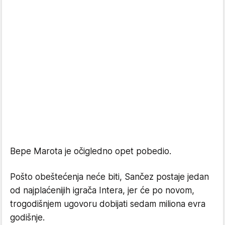
Bepe Marota je očigledno opet pobedio.
Pošto obeštećenja neće biti, Sančez postaje jedan
od najplaćenijih igrača Intera, jer će po novom,
trogodišnjem ugovoru dobijati sedam miliona evra
godišnje.