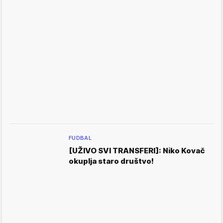
FUDBAL
[UŽIVO SVI TRANSFERI]: Niko Kovač
okuplja staro društvo!