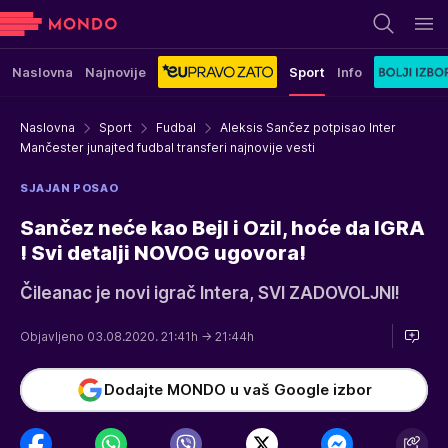
Naslovna
Najnovije
Sport
Info
Naslovna
Sport
Fudbal
Aleksis Sančez potpisao Inter
Mančester junajted fudbal transferi najnovije vesti
SJAJAN POSAO
Sančez neće kao Bejl i Ozil, hoće da IGRA
! Svi detalji NOVOG ugovora!
Čileanac je novi igrač Intera, SVI ZADOVOLJNI!
Objavljeno 03.08.2020. 21:41h
→ 21:44h
Dodajte MONDO u vaš Google izbor