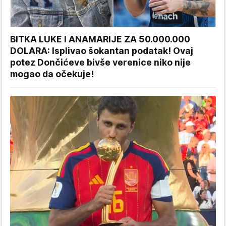
BITKA LUKE I ANAMARIJE ZA 50.000.000
DOLARA: Isplivao šokantan podatak! Ovaj
potez Dončićeve bivše verenice niko nije
mogao da očekuje!