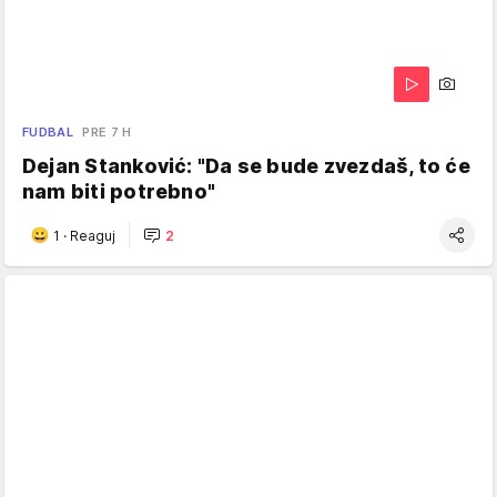
FUDBAL
PRE 7 H
Dejan Stanković: "Da se bude zvezdaš, to će
nam biti potrebno"
1
·
Reaguj
2