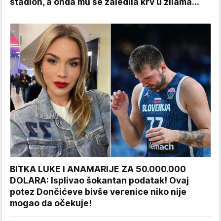
stadion, a onda mu se zaledila krv u žilama...
BITKA LUKE I ANAMARIJE ZA 50.000.000
DOLARA: Isplivao šokantan podatak! Ovaj
potez Dončićeve bivše verenice niko nije
mogao da očekuje!