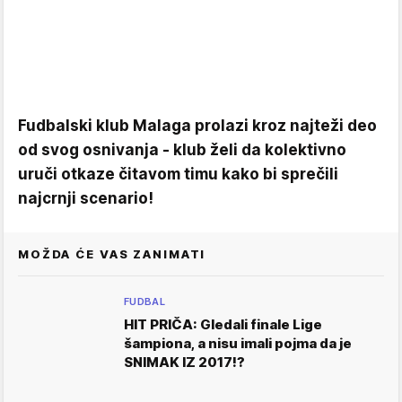
Fudbalski klub Malaga prolazi kroz najteži deo
od svog osnivanja - klub želi da kolektivno
uruči otkaze čitavom timu kako bi sprečili
najcrnji scenario!
MOŽDA ĆE VAS ZANIMATI
FUDBAL
HIT PRIČA: Gledali finale Lige
šampiona, a nisu imali pojma da je
SNIMAK IZ 2017!?