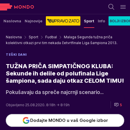
Naslovna
Najnovije
Sport
Info
Naslovna
Sport
Fudbal
Malaga Segunda tužna priča
kolektivni otkazi prvi tim nekada četvrtfinale Liga šampiona 2013.
TEŠKI DANI
TUŽNA PRIČA SIMPATIČNOG KLUBA:
Sekunde ih delile od polufinala Lige
šampiona, sada daju otkaz CELOM TIMU!
Pokušavaju da spreče najcrnji scenario...
Objavljeno 25.08.2020. 8:18h
→ 8:19h
5
Dodajte MONDO u vaš Google izbor