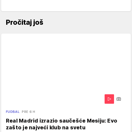
Pročitaj još
FUDBAL
PRE 6 H
Real Madrid izrazio saučešće Mesiju: Evo
zašto je najveći klub na svetu