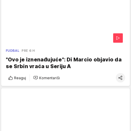
FUDBAL
PRE 6 H
"Ovo je iznenađujuće": Di Marcio objavio da
se Srbin vraća u Seriju A
Reaguj
Komentariši