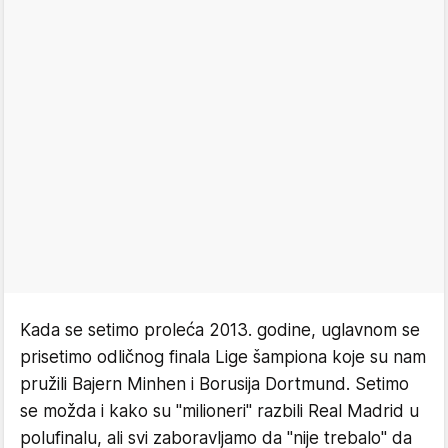
Kada se setimo proleća 2013. godine, uglavnom se
prisetimo odličnog finala Lige šampiona koje su nam
pružili Bajern Minhen i Borusija Dortmund. Setimo
se možda i kako su "milioneri" razbili Real Madrid u
polufinalu, ali svi zaboravljamo da "nije trebalo" da