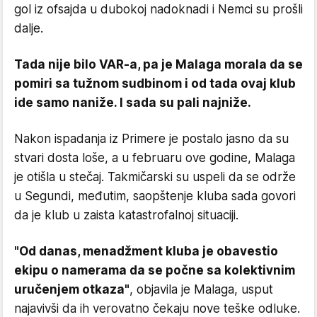
gol iz ofsajda u dubokoj nadoknadi i Nemci su prošli
dalje.
Tada nije bilo VAR-a, pa je Malaga morala da se
pomiri sa tužnom sudbinom i od tada ovaj klub
ide samo naniže. I sada su pali najniže.
Nakon ispadanja iz Primere je postalo jasno da su
stvari dosta loše, a u februaru ove godine, Malaga
je otišla u stečaj. Takmičarski su uspeli da se održe
u Segundi, međutim, saopštenje kluba sada govori
da je klub u zaista katastrofalnoj situaciji.
"Od danas, menadžment kluba je obavestio
ekipu o namerama da se počne sa kolektivnim
uručenjem otkaza"
, objavila je Malaga, usput
najavivši da ih verovatno čekaju nove teške odluke.