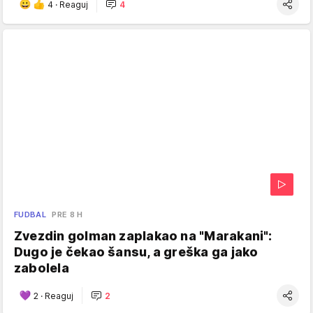
4
·
Reaguj
4
FUDBAL
PRE 8 H
Zvezdin golman zaplakao na "Marakani":
Dugo je čekao šansu, a greška ga jako
zabolela
2
·
Reaguj
2