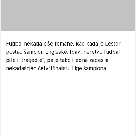
Fudbal nekada piše romane, kao kada je Lester
postao šampion Engleske. Ipak, neretko fudbal
piše i "tragedije", pa je tako i jedna zadesila
nekadašnjeg četvrtfinalistu Lige šampiona.