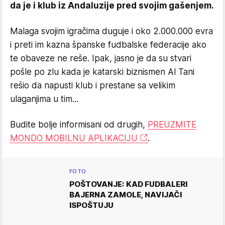
da je i klub iz Andaluzije pred svojim gašenjem.
Malaga svojim igračima duguje i oko 2.000.000 evra
i preti im kazna španske fudbalske federacije ako
te obaveze ne reše. Ipak, jasno je da su stvari
pošle po zlu kada je katarski biznismen Al Tani
rešio da napusti klub i prestane sa velikim
ulaganjima u tim...
Budite bolje informisani od drugih,
PREUZMITE
MONDO MOBILNU APLIKACIJU
.
FOTO
POŠTOVANJE: KAD FUDBALERI
BAJERNA ZAMOLE, NAVIJAČI
ISPOŠTUJU