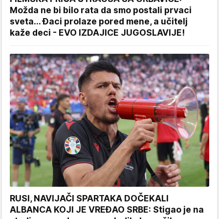
Možda ne bi bilo rata da smo postali prvaci
sveta... Đaci prolaze pored mene, a učitelj
kaže deci - EVO IZDAJICE JUGOSLAVIJE!
RUSI, NAVIJAČI SPARTAKA DOČEKALI
ALBANCA KOJI JE VREĐAO SRBE: Stigao je na