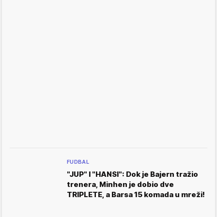
FUDBAL
"JUP" I "HANSI": Dok je Bajern tražio
trenera, Minhen je dobio dve
TRIPLETE, a Barsa 15 komada u mreži!