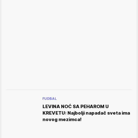
FUDBAL
LEVINA NOĆ SA PEHAROM U
KREVETU: Najbolji napadač sveta ima
novog mezimca!