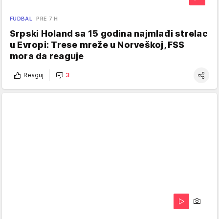
FUDBAL
PRE 7 H
Srpski Holand sa 15 godina najmlađi strelac
u Evropi: Trese mreže u Norveškoj, FSS
mora da reaguje
Reaguj
3