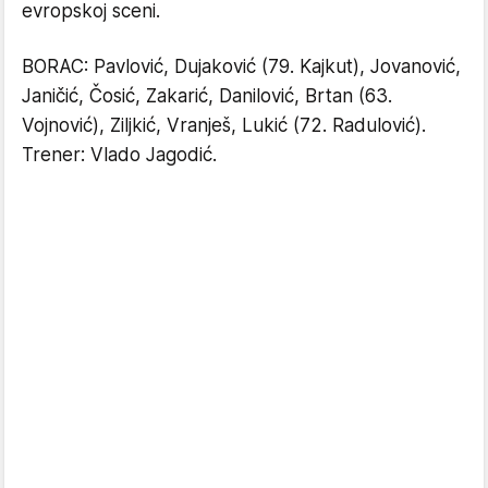
evropskoj sceni.
BORAC: Pavlović, Dujaković (79. Kajkut), Jovanović,
Janičić, Čosić, Zakarić, Danilović, Brtan (63.
Vojnović), Ziljkić, Vranješ, Lukić (72. Radulović).
Trener: Vlado Jagodić.