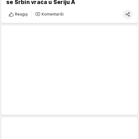
se Srbin vraća u Seriju A
Reaguj
Komentariši