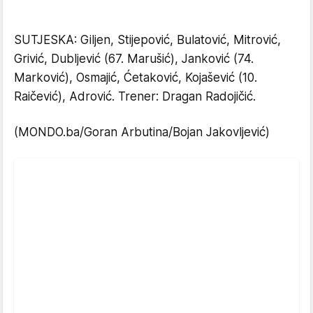
SUTJESKA: Giljen, Stijepović, Bulatović, Mitrović,
Grivić, Dubljević (67. Marušić), Janković (74.
Marković), Osmajić, Ćetaković, Kojašević (10.
Raičević), Adrović. Trener: Dragan Radojičić.
(MONDO.ba/Goran Arbutina/Bojan Jakovljević)