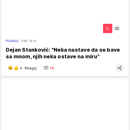
FUDBAL
PRE 16 H
Dejan Stanković: "Neka nastave da se bave
sa mnom, njih neka ostave na miru"
4
·
Reaguj
14