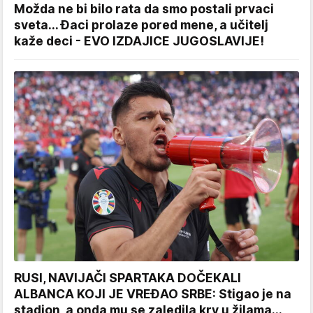
Možda ne bi bilo rata da smo postali prvaci
sveta... Đaci prolaze pored mene, a učitelj
kaže deci - EVO IZDAJICE JUGOSLAVIJE!
RUSI, NAVIJAČI SPARTAKA DOČEKALI
ALBANCA KOJI JE VREĐAO SRBE: Stigao je na
stadion, a onda mu se zaledila krv u žilama...