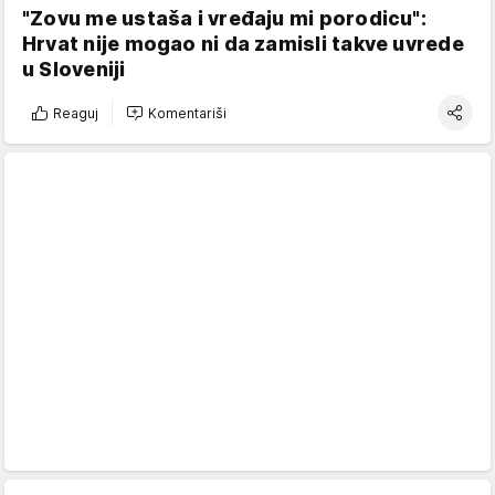
"Zovu me ustaša i vređaju mi porodicu":
Hrvat nije mogao ni da zamisli takve uvrede
u Sloveniji
Reaguj
Komentariši