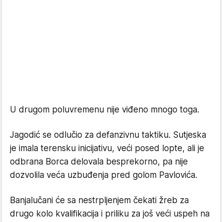
U drugom poluvremenu nije viđeno mnogo toga.
Jagodić se odlučio za defanzivnu taktiku. Sutjeska
je imala terensku inicijativu, veći posed lopte, ali je
odbrana Borca delovala besprekorno, pa nije
dozvolila veća uzbuđenja pred golom Pavlovića.
Banjalučani će sa nestrpljenjem čekati žreb za
drugo kolo kvalifikacija i priliku za još veći uspeh na