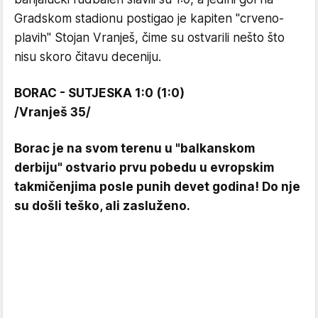
Gradskom stadionu postigao je kapiten "crveno-
plavih" Stojan Vranješ, čime su ostvarili nešto što
nisu skoro čitavu deceniju.
BORAC - SUTJESKA 1:0 (1:0)
/Vranješ 35/
Borac je na svom terenu u "balkanskom
derbiju" ostvario prvu pobedu u evropskim
takmičenjima posle punih devet godina! Do nje
su došli teško, ali zasluženo.