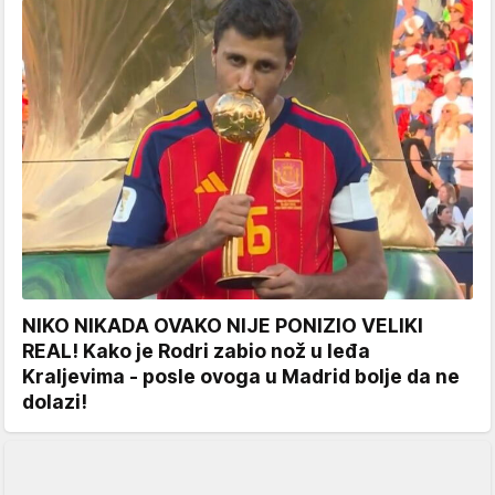
NIKO NIKADA OVAKO NIJE PONIZIO VELIKI
REAL! Kako je Rodri zabio nož u leđa
Kraljevima - posle ovoga u Madrid bolje da ne
dolazi!