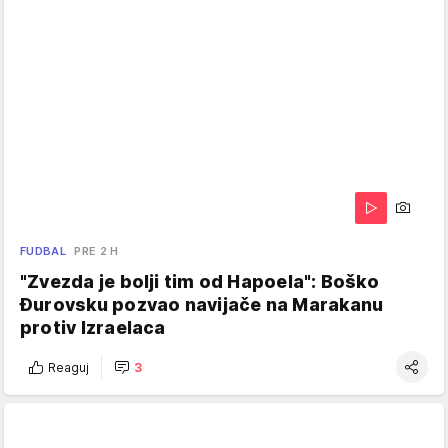
FUDBAL
PRE 2 H
"Zvezda je bolji tim od Hapoela": Boško
Đurovsku pozvao navijače na Marakanu
protiv Izraelaca
Reaguj
3