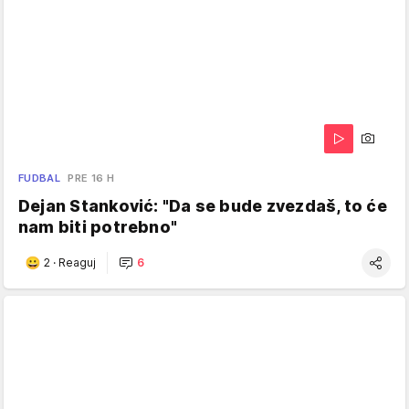
FUDBAL
PRE 16 H
Dejan Stanković: "Da se bude zvezdaš, to će
nam biti potrebno"
2
·
Reaguj
6