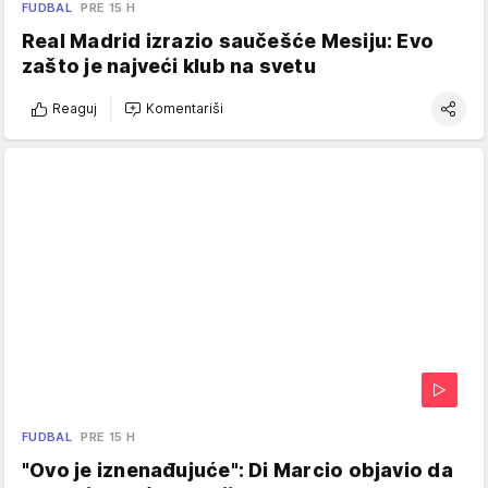
FUDBAL
PRE 15 H
Real Madrid izrazio saučešće Mesiju: Evo
zašto je najveći klub na svetu
Reaguj
Komentariši
FUDBAL
PRE 15 H
"Ovo je iznenađujuće": Di Marcio objavio da