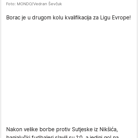
Foto: MONDO/Vedran Ševčuk
Borac je u drugom kolu kvalifikacija za Ligu Evrope!
Nakon velike borbe protiv Sutjeske iz Nikšića,
banjalučki fudbaleri slavili su 1:0, a jedini gol na