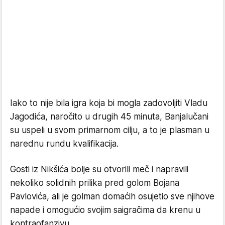
Iako to nije bila igra koja bi mogla zadovoljiti Vladu
Jagodića, naročito u drugih 45 minuta, Banjalučani
su uspeli u svom primarnom cilju, a to je plasman u
narednu rundu kvalifikacija.
Gosti iz Nikšića bolje su otvorili meč i napravili
nekoliko solidnih prilika pred golom Bojana
Pavlovića, ali je golman domaćih osujetio sve njihove
napade i omogućio svojim saigračima da krenu u
kontraofanzivu.