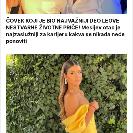
ČOVEK KOJI JE BIO NAJVAŽNIJI DEO LEOVE
NESTVARNE ŽIVOTNE PRIČE! Mesijev otac je
najzaslužniji za karijeru kakva se nikada neće
ponoviti