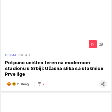
FUDBAL
PRE 4 H
Potpuno uništen teren na modernom
stadionu u Srbiji: Užasna slika sa utakmice
Prve lige
2
·
Reaguj
7