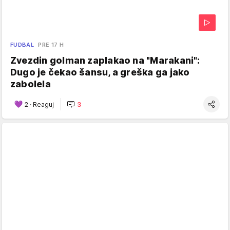
FUDBAL
PRE 17 H
Zvezdin golman zaplakao na "Marakani":
Dugo je čekao šansu, a greška ga jako
zabolela
2
·
Reaguj
3