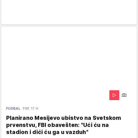
FUDBAL
PRE 17 H
Planirano Mesijevo ubistvo na Svetskom
prvenstvu, FBI obavešten: "Ući ću na
stadion i dići ću ga u vazduh"