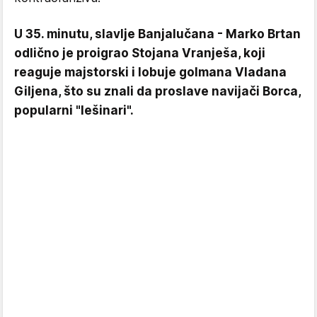
U 35. minutu, slavlje Banjalučana - Marko Brtan
odlično je proigrao Stojana Vranješa, koji
reaguje majstorski i lobuje golmana Vladana
Giljena, što su znali da proslave navijači Borca,
popularni "lešinari".