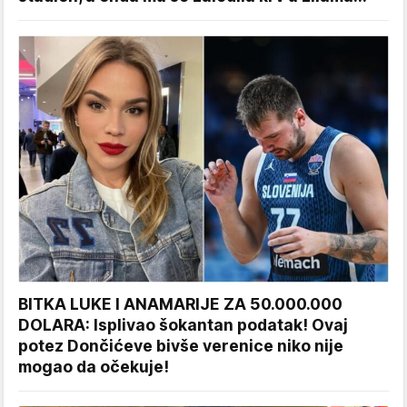
BITKA LUKE I ANAMARIJE ZA 50.000.000
DOLARA: Isplivao šokantan podatak! Ovaj
potez Dončićeve bivše verenice niko nije
mogao da očekuje!