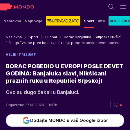
Naslovna
Najnovije
Sport
Info
Naslovna
Sport
Fudbal
Borac Banjaluka - Sutjeska Nikšić
1:0 Liga Evrope prvo kolo kvalifikacija pobeda posle devet godina
VELIKI TRIJUMF
BORAC POBEDIO U EVROPI POSLE DEVET
GODINA: Banjaluka slavi, Nikšićani
praznih ruku u Republici Srpskoj!
Ovo su dugo čekali u Banjaluci.
Objavljeno 27.08.2020. 19:07h
4
Dodajte MONDO u vaš Google izbor