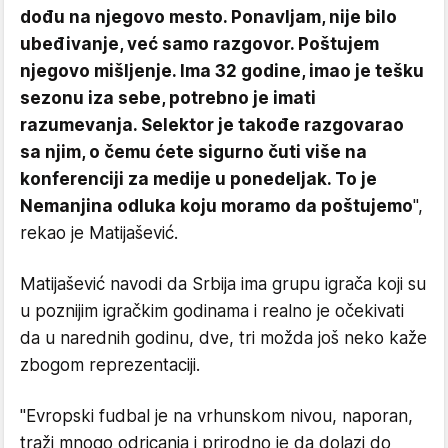
dođu na njegovo mesto. Ponavljam, nije bilo
ubeđivanje, već samo razgovor. Poštujem
njegovo mišljenje. Ima 32 godine, imao je tešku
sezonu iza sebe, potrebno je imati
razumevanja. Selektor je takođe razgovarao
sa njim, o čemu ćete sigurno čuti više na
konferenciji za medije u ponedeljak. To je
Nemanjina odluka koju moramo da poštujemo
",
rekao je Matijašević.
Matijašević navodi da Srbija ima grupu igrača koji su
u poznijim igračkim godinama i realno je očekivati
da u narednih godinu, dve, tri možda još neko kaže
zbogom reprezentaciji.
"Evropski fudbal je na vrhunskom nivou, naporan,
traži mnogo odricanja i prirodno je da dolazi do