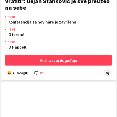
vratiti": Dejan Stanković je sve preuzeo
na sebe
18:10
Konferencija za novinare je završena
18:08
O teretu!
18:06
O Hapoelu!
Vidi razvoj događaja
4
·
Reaguj
12