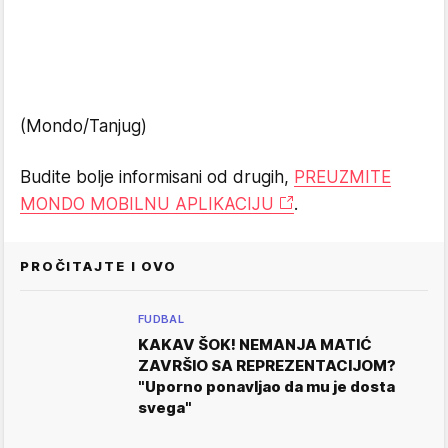
(Mondo/Tanjug)
Budite bolje informisani od drugih,
PREUZMITE
MONDO MOBILNU APLIKACIJU
.
PROČITAJTE I OVO
FUDBAL
KAKAV ŠOK! NEMANJA MATIĆ
ZAVRŠIO SA REPREZENTACIJOM?
"Uporno ponavljao da mu je dosta
svega"