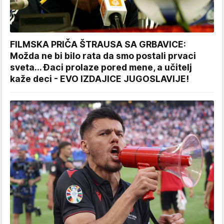
FILMSKA PRIČA ŠTRAUSA SA GRBAVICE:
Možda ne bi bilo rata da smo postali prvaci
sveta... Đaci prolaze pored mene, a učitelj
kaže deci - EVO IZDAJICE JUGOSLAVIJE!