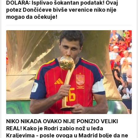
DOLARA: Isplivao šokantan podatak! Ovaj
potez Dončićeve bivše verenice niko nije
mogao da očekuje!
NIKO NIKADA OVAKO NIJE PONIZIO VELIKI
REAL! Kako je Rodri zabio nož u leđa
Kraljevima - posle ovoga u Madrid bolje da ne