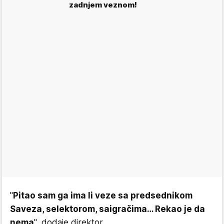
zadnjem veznom!
"
Pitao sam ga ima li veze sa predsednikom
Saveza, selektorom, saigračima… Rekao je da
nema
", dodaje direktor.