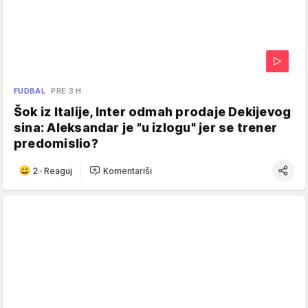
FUDBAL
PRE 3 H
Šok iz Italije, Inter odmah prodaje Dekijevog
sina: Aleksandar je "u izlogu" jer se trener
predomislio?
2
·
Reaguj
Komentariši