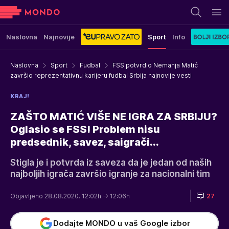
Naslovna
Najnovije
Sport
Info
Naslovna
Sport
Fudbal
FSS potvrdio Nemanja Matić
završio reprezentativnu karijeru fudbal Srbija najnovije vesti
KRAJ!
ZAŠTO MATIĆ VIŠE NE IGRA ZA SRBIJU?
Oglasio se FSS! Problem nisu
predsednik, savez, saigrači...
Stigla je i potvrda iz saveza da je jedan od naših
najboljih igrača završio igranje za nacionalni tim
Objavljeno 28.08.2020. 12:02h
→ 12:06h
27
Dodajte MONDO u vaš Google izbor