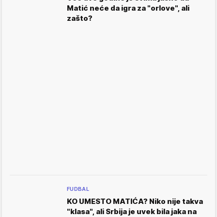
Matić neće da igra za "orlove", ali
zašto?
FUDBAL
KO UMESTO MATIĆA? Niko nije takva
"klasa", ali Srbija je uvek bila jaka na