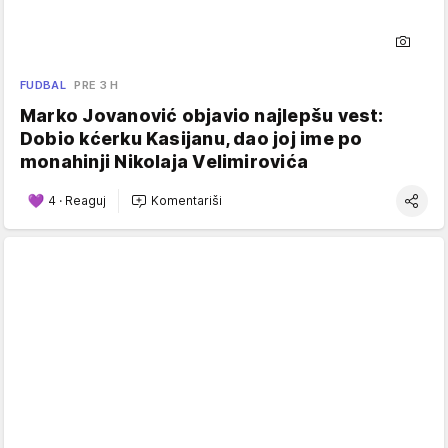
FUDBAL
PRE 3 H
Marko Jovanović objavio najlepšu vest:
Dobio kćerku Kasijanu, dao joj ime po
monahinji Nikolaja Velimirovića
4
·
Reaguj
Komentariši