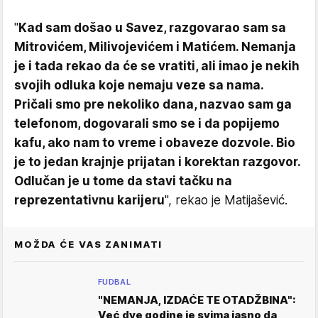
"
Kad sam došao u Savez, razgovarao sam sa
Mitrovićem, Milivojevićem i Matićem. Nemanja
je i tada rekao da će se vratiti, ali imao je nekih
svojih odluka koje nemaju veze sa nama.
Pričali smo pre nekoliko dana, nazvao sam ga
telefonom, dogovarali smo se i da popijemo
kafu, ako nam to vreme i obaveze dozvole. Bio
je to jedan krajnje prijatan i korektan razgovor.
Odlučan je u tome da stavi tačku na
reprezentativnu karijeru
", rekao je Matijašević.
MOŽDA ĆE VAS ZANIMATI
FUDBAL
"NEMANJA, IZDAĆE TE OTADŽBINA":
Već dve godine je svima jasno da