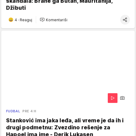
skandala: Brane ga Butan, Mauritanija,
Džibuti
4
·
Reaguj
Komentariši
FUDBAL
PRE 4 H
Stanković ima jaka leđa, ali vreme je da ih i
drugi podmetnu: Zvezdino rešenje za
Hapoel ima ime - Derik Lukasen