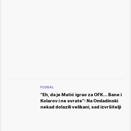
FUDBAL
"Eh, da je Matić igrao za OFK... Bane i
Kolarov i ne svrate": Na Omladinski
nekad dolazili velikani, sad izvršitelji