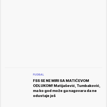
FUDBAL
FSS SE NE MIRI SA MATIĆEVOM
ODLUKOM! Matijašević, Tumbaković,
ma ko god može ga nagovara da ne
odustaje još