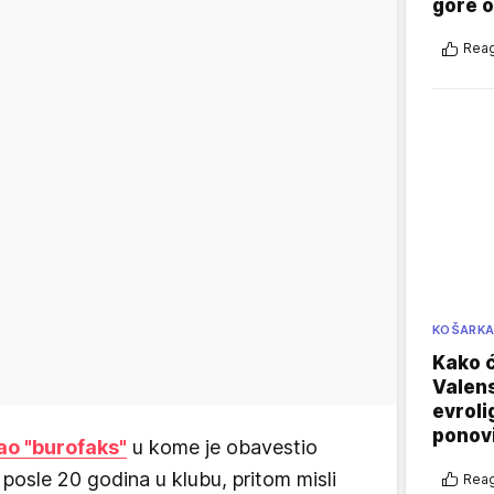
gore 
Reag
KOŠARK
Kako ć
Valens
evroli
ponovi
ao "burofaks"
u kome je obavestio
 posle 20 godina u klubu, pritom misli
Reag