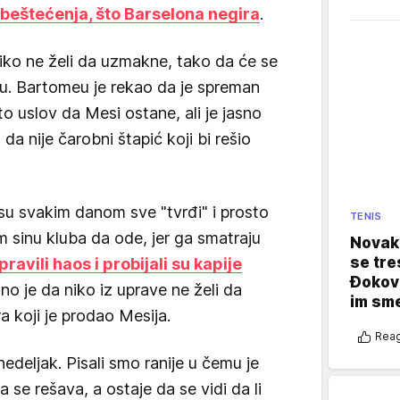
beštećenja, što Barselona negira
.
iko ne želi da uzmakne, tako da će se
du. Bartomeu je rekao da je spreman
o uslov da Mesi ostane, ali je jasno
 da nije čarobni štapić koji bi rešio
su svakim danom sve "tvrđi" i prosto
TENIS
 sinu kluba da ode, jer ga smatraju
Novak 
se tre
pravili haos i probijali su kapije
Đokovi
no je da niko iz uprave ne želi da
im sm
a koji je prodao Mesija.
Reag
edeljak. Pisali smo ranije u čemu je
 se rešava, a ostaje da se vidi da li