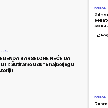
FUDBAL
Gde su
senato
se ćut
Reag
UDBAL
LEGENDA BARSELONE NEĆE DA
UTI: Šutiramo u du*e najboljeg u
storiji!
FUDBAL
Dobro