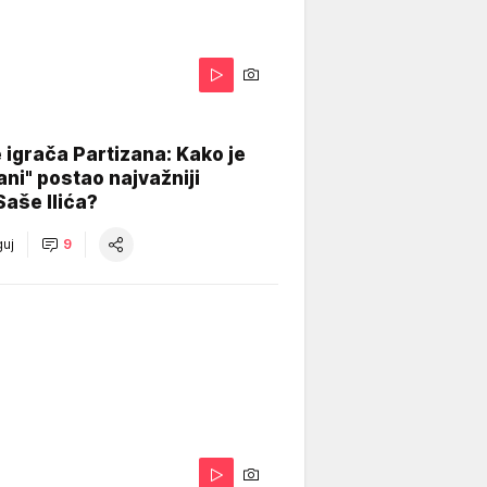
igrača Partizana: Kako je
ani" postao najvažniji
Saše Ilića?
uj
9