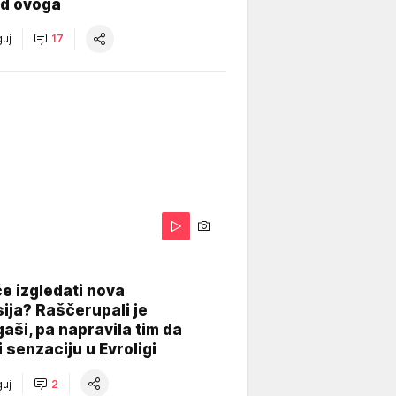
od ovoga
uj
17
A
e izgledati nova
ija? Raščerupali je
gaši, pa napravila tim da
 senzaciju u Evroligi
uj
2