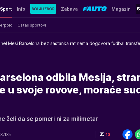
Sport
Info
Zabava
Magazin
erpolo
Ostali sportovi
onel Mesi Barselona bez sastanka rat nema dogovora fudbal transfer
rselona odbila Mesija, stra
e u svoje rovove, moraće su
e želi da se pomeri ni za milimetar
3:13h
10