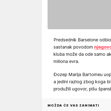
Predsednik Barselone odbio
sastanak povodom
njegov
kluba može da ode samo ak
miliona evra.
Đozep Marija Bartomeu uopš
a jedini razlog zbog koga bi
produžili ugovor, pišu špansk
MOŽDA ĆE VAS ZANIMATI