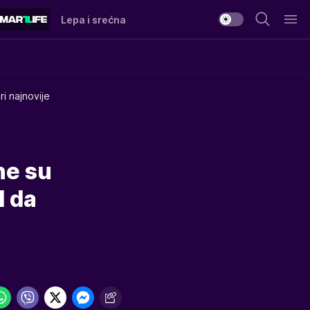
Lepa i srećna
i najnovije
ne su
d da