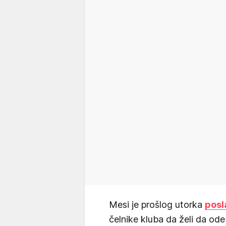
Mesi je prošlog utorka
posl
čelnike kluba da želi da ode