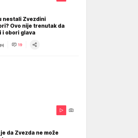
 nestali Zvezdini
ri? Ovo nije trenutak da
i i obori glava
uj
19
 je da Zvezda ne može