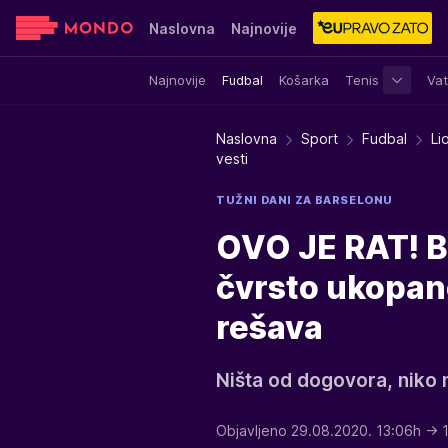
Naslovna
Najnovije
Najnovije
Fudbal
Košarka
Tenis
Vat
Sensa
Stvar ukusa
Yumama
Naslovna
Sport
Fudbal
Li
vesti
TUŽNI DANI ZA BARSELONU
OVO JE RAT! Ba
čvrsto ukopan
rešava
Ništa od dogovora, niko n
Objavljeno 29.08.2020. 13:06h
→ 1