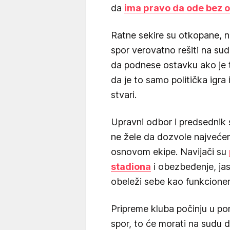
da
ima pravo da ode bez o
Ratne sekire su otkopane, n
spor verovatno rešiti na su
da podnese ostavku ako je t
da je to samo politička igra i
stvari.
Upravni odbor i predsednik 
ne žele da dozvole najvećem
osnovom ekipe. Navijači su
stadiona
i obezbeđenje, jas
obeleži sebe kao funkcioner
Pripreme kluba počinju u pon
spor, to će morati na sudu da