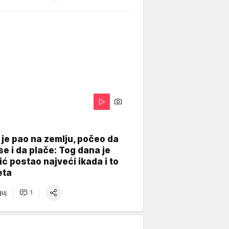
je pao na zemlju, počeo da
se i da plače: Tog dana je
ć postao najveći ikada i to
eta
uj
1