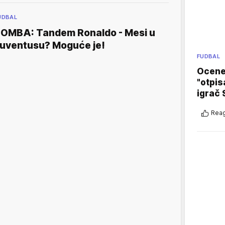
UDBAL
OMBA: Tandem Ronaldo - Mesi u
uventusu? Moguće je!
FUDBAL
Ocene 
"otpis
igrač 
Reag