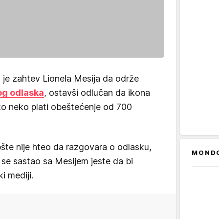
 je zahtev Lionela Mesija da održe
og odlaska
, ostavši odlučan da ikona
o neko plati obeštećenje od 700
te nije hteo da razgovara o odlasku,
MOND
 se sastao sa Mesijem jeste da bi
i mediji.