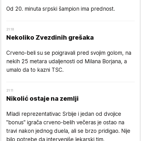
Od 20. minuta srpski šampion ima prednost.
21
:
18
Nekoliko Zvezdinih grešaka
Crveno-beli su se poigravali pred svojim golom, na
nekih 25 metara udaljenosti od Milana Borjana, a
umalo da to kazni TSC.
21
:
11
Nikolić ostaje na zemlji
Mladi reprezentativac Srbije i jedan od dvojice
''bonus'' igrača crveno-belih večeras je ostao na
travi nakon jednog duela, ali se brzo pridigao. Nije
bilo potrebe da interveniše lekarski tim.