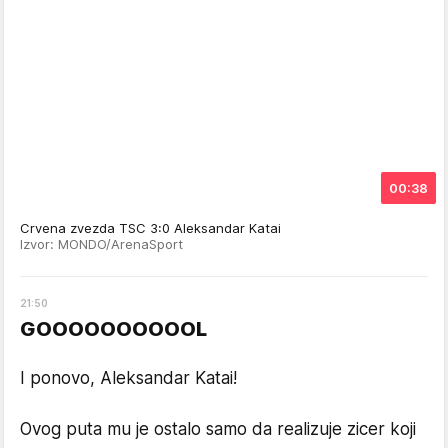
00:38
Crvena zvezda TSC 3:0 Aleksandar Katai
Izvor: MONDO/ArenaSport
21
:
50
GOOOOOOOOOOL
I ponovo, Aleksandar Katai!
Ovog puta mu je ostalo samo da realizuje zicer koji