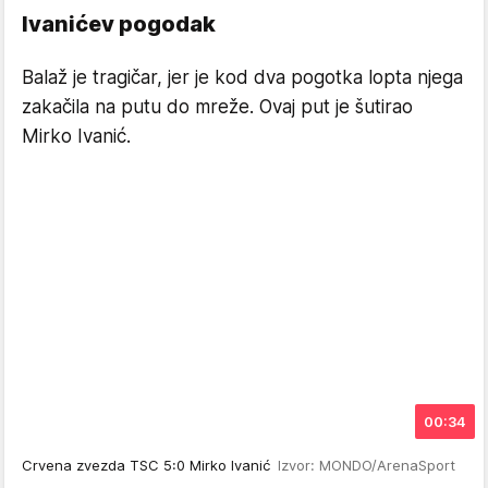
Ivanićev pogodak
Balaž je tragičar, jer je kod dva pogotka lopta njega
zakačila na putu do mreže. Ovaj put je šutirao
Mirko Ivanić.
00:34
Crvena zvezda TSC 5:0 Mirko Ivanić
Izvor: MONDO/ArenaSport