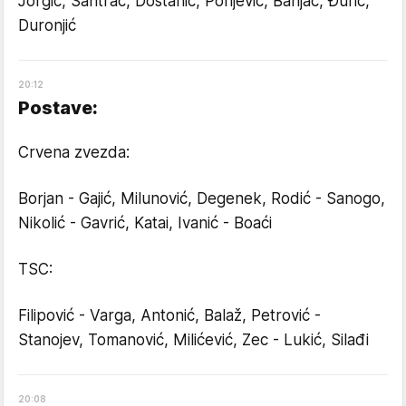
Jorgić, Santrač, Dostanić, Ponjević, Banjac, Đurić,
Duronjić
20
:
12
Postave:
Crvena zvezda:
Borjan - Gajić, Milunović, Degenek, Rodić - Sanogo,
Nikolić - Gavrić, Katai, Ivanić - Boaći
TSC:
Filipović - Varga, Antonić, Balaž, Petrović -
Stanojev, Tomanović, Milićević, Zec - Lukić, Silađi
20
:
08