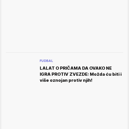
FUDBAL
LALAT O PRIČAMA DA OVAKO NE
IGRA PROTIV ZVEZDE: Možda ću biti i
više oznojan protiv njih!