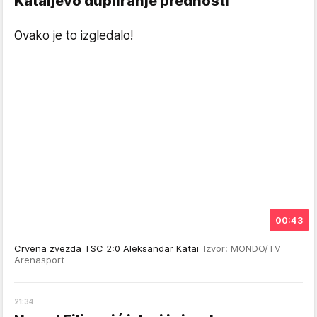
Kataijevo dupliranje prednosti
Ovako je to izgledalo!
00:43
Crvena zvezda TSC 2:0 Aleksandar Katai
Izvor: MONDO/TV
Arenasport
21
:
34