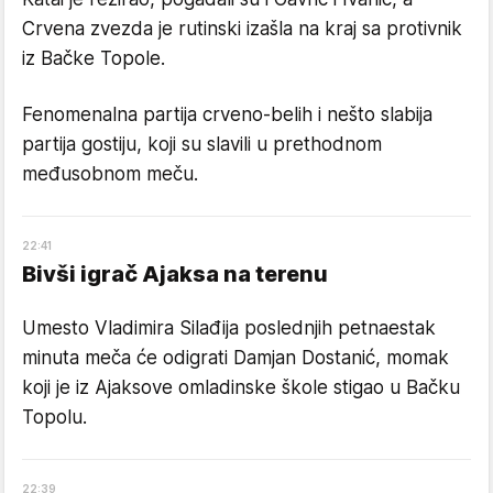
Crvena zvezda je rutinski izašla na kraj sa protivnik
iz Bačke Topole.
Fenomenalna partija crveno-belih i nešto slabija
partija gostiju, koji su slavili u prethodnom
međusobnom meču.
22
:
41
Bivši igrač Ajaksa na terenu
Umesto Vladimira Silađija poslednjih petnaestak
minuta meča će odigrati Damjan Dostanić, momak
koji je iz Ajaksove omladinske škole stigao u Bačku
Topolu.
22
:
39