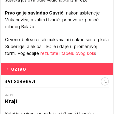
susreta još dva puta vadio loptu iz mreže.
Prvo ga je savladao Gavrić
, nakon asistencije
Vukanovića, a zatim i Ivanić, ponovo uz pomoć
mladog Balaža.
Crveno-beli su ostali maksimalni i nakon šestog kola
Superlige, a ekipa TSC je i dalje u promenjivoj
formi. Pogledajte
rezultate i tabelu ovog kola
!
UŽIVO
SVI DOGAĐAJI
22
:
54
Kraj!
Katai je režirao, pogađali su i Gavrić i Ivanić, a