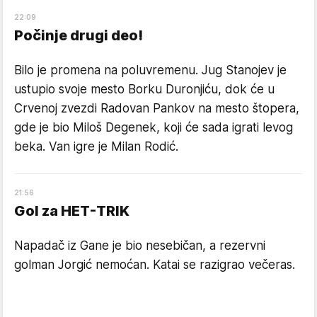
22
:
09
Počinje drugi deo!
Bilo je promena na poluvremenu. Jug Stanojev je
ustupio svoje mesto Borku Duronjiću, dok će u
Crvenoj zvezdi Radovan Pankov na mesto štopera,
gde je bio Miloš Degenek, koji će sada igrati levog
beka. Van igre je Milan Rodić.
21
:
56
Gol za HET-TRIK
Napadač iz Gane je bio nesebičan, a rezervni
golman Jorgić nemoćan. Katai se razigrao večeras.