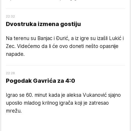
22
:
32
Dvostruka izmena gostiju
Na terenu su Banjac i Đurić, a iz igre su izašli Lukić i
Zec. Videćemo da li će ovo doneti nešto opasnije
napade.
22
:
28
Pogodak Gavrića za 4:0
Igrao se 60. minut kada je aleksa Vukanović sjajno
uposlio mladog krilnog igrača koji je zatresao
mrežu.