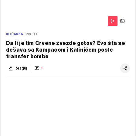
KOŠARKA
PRE 1 H
Da li je tim Crvene zvezde gotov? Evo šta se
dešava sa Kampacom i Kalinićem posle
transfer bombe
Reaguj
1