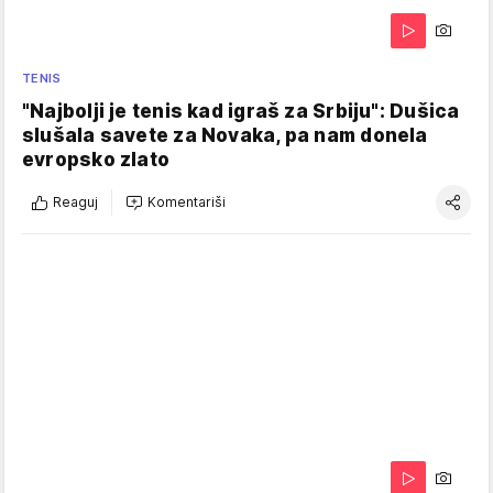
TENIS
"Najbolji je tenis kad igraš za Srbiju": Dušica
slušala savete za Novaka, pa nam donela
evropsko zlato
Reaguj
Komentariši