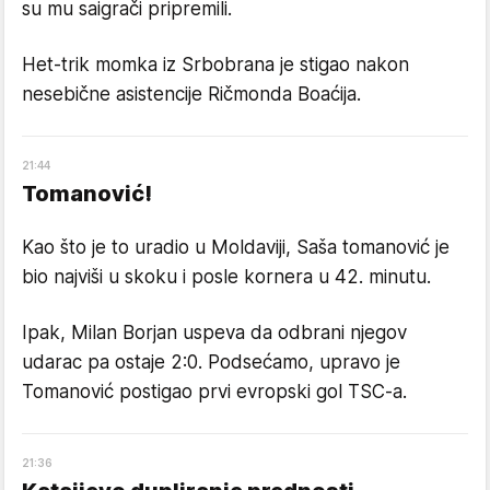
su mu saigrači pripremili.
Het-trik momka iz Srbobrana je stigao nakon
nesebične asistencije Ričmonda Boaćija.
21
:
44
Tomanović!
Kao što je to uradio u Moldaviji, Saša tomanović je
bio najviši u skoku i posle kornera u 42. minutu.
Ipak, Milan Borjan uspeva da odbrani njegov
udarac pa ostaje 2:0. Podsećamo, upravo je
Tomanović postigao prvi evropski gol TSC-a.
21
:
36