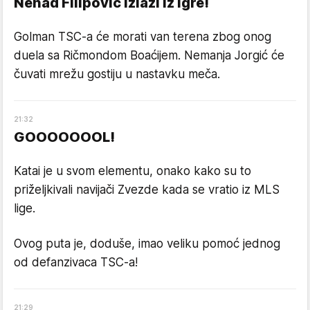
Nenad Filipović izlazi iz igre!
Golman TSC-a će morati van terena zbog onog
duela sa Ričmondom Boaćijem. Nemanja Jorgić će
čuvati mrežu gostiju u nastavku meča.
21
:
32
GOOOOOOOL!
Katai je u svom elementu, onako kako su to
priželjkivali navijači Zvezde kada se vratio iz MLS
lige.
Ovog puta je, doduše, imao veliku pomoć jednog
od defanzivaca TSC-a!
21
:
29