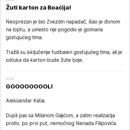
Žuti karton za Boaćija!
Neoprezan je bio Zvezdin napadač, išao je đonom
na loptu, a umesto nje pogodio je golmana
gostujućeg tima.
Tražili su isključenje fudbaleri gostujućeg tima, ali je
odluka da karton bude žute boje.
21
:
23
GOOOOOOOOL!
Aleksandar Katai.
Dupli pas sa Milanom Gajićom, a zatim realizacija
protiv, po prvi put, nemoćnog Nenada Filipovića.