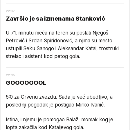
22
:
37
Završio je sa izmenama Stanković
U 71. minutu meča na teren su poslati Njegoš
Petrović i Srđan Spiridonović, a njima su mesto
ustupili Seku Sanogo i Aleksandar Katai, trostruki
strelac i asistent kod petog gola.
22
:
35
GOOOOOOOL
5:0 za Crvenu zvezdu. Sada je već ubedljivo, a
poslednji pogodak je postigao Mirko Ivanić.
Istina, i njemu je pomogao Balaž, momak kog je
lopta zakačila kod Kataijevog gola.