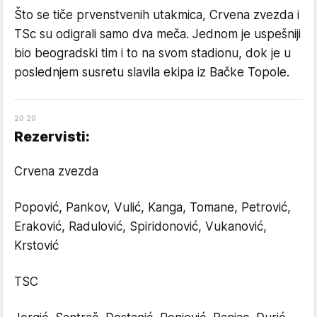
Što se tiče prvenstvenih utakmica, Crvena zvezda i
TSc su odigrali samo dva meča. Jednom je uspešniji
bio beogradski tim i to na svom stadionu, dok je u
poslednjem susretu slavila ekipa iz Bačke Topole.
20
:
20
Rezervisti:
Crvena zvezda
Popović, Pankov, Vulić, Kanga, Tomane, Petrović,
Eraković, Radulović, Spiridonović, Vukanović,
Krstović
TSC