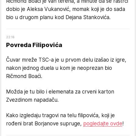
Ričmond Boaći je van terena, a minute da se rastrči
dobio je Aleksa Vukanović, momak koji je do sada
bio u drugom planu kod Dejana Stankovića.
22
:
16
Povreda Filipovića
Čuvar mreže TSC-a je u prvom delu izašao iz igre,
nakon jednog duela u kom je neoprezan bio
Ričmond Boaći.
Možda je tu bilo i elemenata za crveni karton
Zvezdinom napadaču.
Kako izgledaju tragovi na telu filipovića, koji je
rođeni brat Borjanove supruge,
pogledajte ovde
!