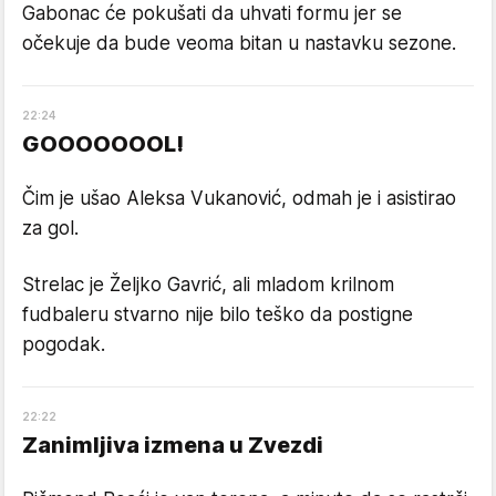
Gabonac će pokušati da uhvati formu jer se
očekuje da bude veoma bitan u nastavku sezone.
22
:
24
GOOOOOOOL!
Čim je ušao Aleksa Vukanović, odmah je i asistirao
za gol.
Strelac je Željko Gavrić, ali mladom krilnom
fudbaleru stvarno nije bilo teško da postigne
pogodak.
22
:
22
Zanimljiva izmena u Zvezdi