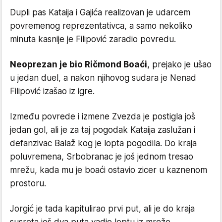
Dupli pas Kataija i Gajića realizovan je udarcem
povremenog reprezentativca, a samo nekoliko
minuta kasnije je Filipović zaradio povredu.
Neoprezan je bio Ričmond Boaći
, prejako je ušao
u jedan duel, a nakon njihovog sudara je Nenad
Filipović izašao iz igre.
Između povrede i izmene Zvezda je postigla još
jedan gol, ali je za taj pogodak Kataija zaslužan i
defanzivac Balaž kog je lopta pogodila. Do kraja
poluvremena, Srbobranac je još jednom tresao
mrežu, kada mu je boaći ostavio zicer u kaznenom
prostoru.
Jorgić je tada kapitulirao prvi put, ali je do kraja