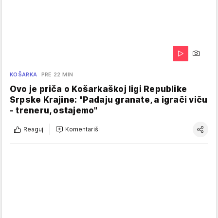
KOŠARKA
PRE 22 MIN
Ovo je priča o Košarkaškoj ligi Republike
Srpske Krajine: "Padaju granate, a igrači viču
- treneru, ostajemo"
Reaguj
Komentariši