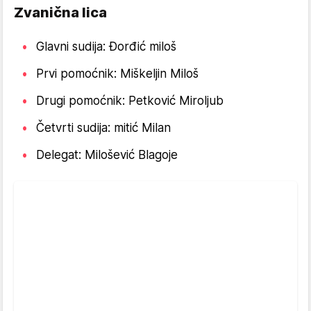
Zvanična lica
Glavni sudija: Đorđić miloš
Prvi pomoćnik: Miškeljin Miloš
Drugi pomoćnik: Petković Miroljub
Četvrti sudija: mitić Milan
Delegat: Milošević Blagoje