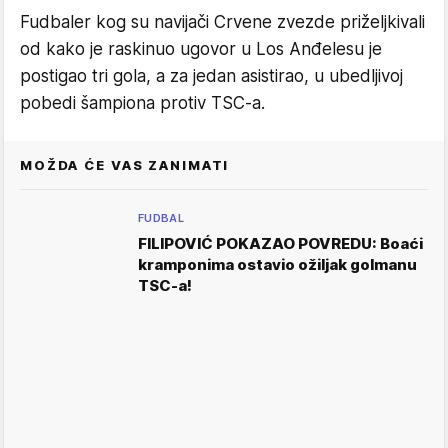
Fudbaler kog su navijači Crvene zvezde priželjkivali
od kako je raskinuo ugovor u Los Anđelesu je
postigao tri gola, a za jedan asistirao, u ubedljivoj
pobedi šampiona protiv TSC-a.
MOŽDA ĆE VAS ZANIMATI
FUDBAL
FILIPOVIĆ POKAZAO POVREDU: Boaći
kramponima ostavio ožiljak golmanu
TSC-a!