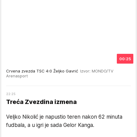
00:25
Crvena zvezda TSC 4:0 Željko Gavrić
Izvor: MONDO/TV
Arenasport
22
:
25
Treća Zvezdina izmena
Veljko Nikolić je napustio teren nakon 62 minuta
fudbala, a u igri je sada Gelor Kanga.