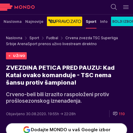
Naslovna
Najnovije
Sport
Info
Naslovna
Sport
Fudbal
Crvena zvezda TSC Superliga
Srbije ArenaSport prenos uživo livestream direktno
UŽIVO
ZVEZDINA PETICA PRED PAUZU: Kad
Katai ovako komanduje - TSC nema
šansu protiv šampiona!
Crveno-beli bili izrazito raspoloženi protiv
prošlosezonskog iznenađenja.
Objavljeno 30.08.2020. 19:55h
→ 22:28h
110
Dodajte MONDO u vaš Google izbor