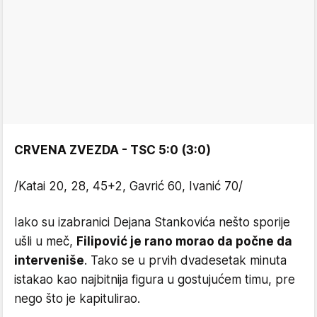
CRVENA ZVEZDA - TSC 5:0 (3:0)
/Katai 20, 28, 45+2, Gavrić 60, Ivanić 70/
Iako su izabranici Dejana Stankovića nešto sporije
ušli u meč,
Filipović je rano morao da počne da
interveniše
. Tako se u prvih dvadesetak minuta
istakao kao najbitnija figura u gostujućem timu, pre
nego što je kapitulirao.