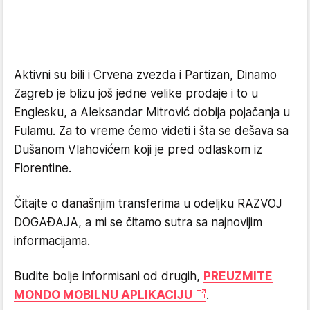
Aktivni su bili i Crvena zvezda i Partizan, Dinamo
Zagreb je blizu još jedne velike prodaje i to u
Englesku, a Aleksandar Mitrović dobija pojačanja u
Fulamu. Za to vreme ćemo videti i šta se dešava sa
Dušanom Vlahovićem koji je pred odlaskom iz
Fiorentine.
Čitajte o današnjim transferima u odeljku RAZVOJ
DOGAĐAJA, a mi se čitamo sutra sa najnovijim
informacijama.
Budite bolje informisani od drugih,
PREUZMITE
MONDO MOBILNU APLIKACIJU
.