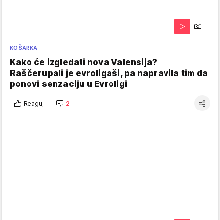
KOŠARKA
Kako će izgledati nova Valensija?
Raščerupali je evroligaši, pa napravila tim da
ponovi senzaciju u Evroligi
Reaguj
2