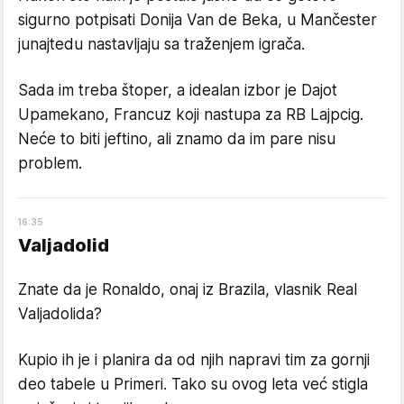
sigurno potpisati Donija Van de Beka, u Mančester
junajtedu nastavljaju sa traženjem igrača.
Sada im treba štoper, a idealan izbor je Dajot
Upamekano, Francuz koji nastupa za RB Lajpcig.
Neće to biti jeftino, ali znamo da im pare nisu
problem.
16
:
35
Valjadolid
Znate da je Ronaldo, onaj iz Brazila, vlasnik Real
Valjadolida?
Kupio ih je i planira da od njih napravi tim za gornji
deo tabele u Primeri. Tako su ovog leta već stigla