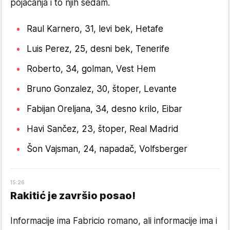
pojačanja i to njih sedam.
Raul Karnero, 31, levi bek, Hetafe
Luis Perez, 25, desni bek, Tenerife
Roberto, 34, golman, Vest Hem
Bruno Gonzalez, 30, štoper, Levante
Fabijan Oreljana, 34, desno krilo, Eibar
Havi Sančez, 23, štoper, Real Madrid
Šon Vajsman, 24, napadač, Volfsberger
15
:
26
Rakitić je završio posao!
Informacije ima Fabricio romano, ali informacije ima i