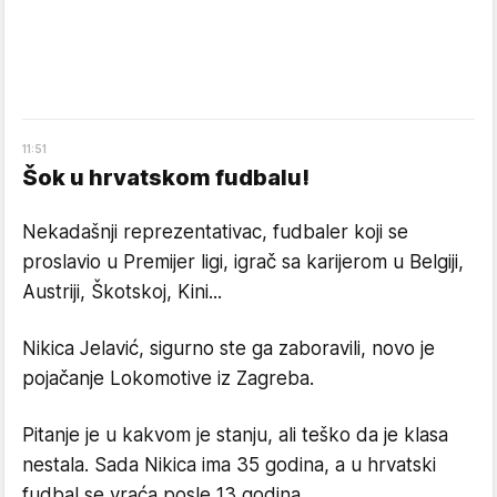
11
:
51
Šok u hrvatskom fudbalu!
Nekadašnji reprezentativac, fudbaler koji se
proslavio u Premijer ligi, igrač sa karijerom u Belgiji,
Austriji, Škotskoj, Kini...
Nikica Jelavić, sigurno ste ga zaboravili, novo je
pojačanje Lokomotive iz Zagreba.
Pitanje je u kakvom je stanju, ali teško da je klasa
nestala. Sada Nikica ima 35 godina, a u hrvatski
fudbal se vraća posle 13 godina.