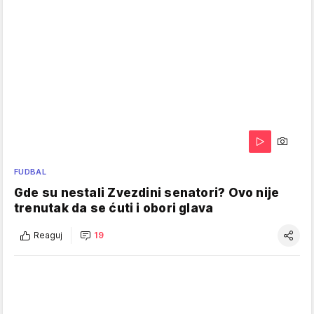
FUDBAL
Gde su nestali Zvezdini senatori? Ovo nije
trenutak da se ćuti i obori glava
Reaguj
19