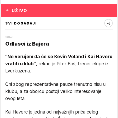
UŽIVO
SVI DOGAĐAJI
18
:
53
Odlasci iz Bajera
''Ne verujem da će se Kevin Voland i Kai Haverc
vratiti u klub''
, rekao je Piter Boš, trener ekipe iz
Lverkuzena.
Oni zbog reprezentativne pauze trenutno nisu u
klubu, a za obojicu postoji veliko interesovanje
ovog leta.
Kai Haverc je jedna od najvažnijih priča celog