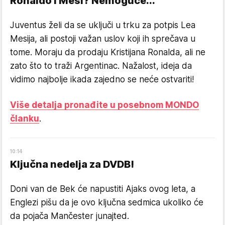
Ronaldo i Mesi? Nemoguće...
Juventus želi da se uključi u trku za potpis Lea
Mesija, ali postoji važan uslov koji ih sprečava u
tome. Moraju da prodaju Kristijana Ronalda, ali ne
zato što to traži Argentinac. Nažalost, ideja da
vidimo najbolje ikada zajedno se neće ostvariti!
Više detalja pronađite u posebnom MONDO
članku
.
10
:
14
Ključna nedelja za DVDB!
Doni van de Bek će napustiti Ajaks ovog leta, a
Englezi pišu da je ovo ključna sedmica ukoliko će
da pojača Mančester junajted.