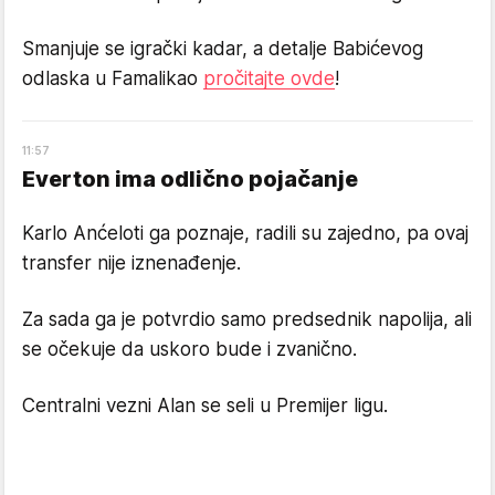
Smanjuje se igrački kadar, a detalje Babićevog
odlaska u Famalikao
pročitajte ovde
!
11
:
57
Everton ima odlično pojačanje
Karlo Anćeloti ga poznaje, radili su zajedno, pa ovaj
transfer nije iznenađenje.
Za sada ga je potvrdio samo predsednik napolija, ali
se očekuje da uskoro bude i zvanično.
Centralni vezni Alan se seli u Premijer ligu.