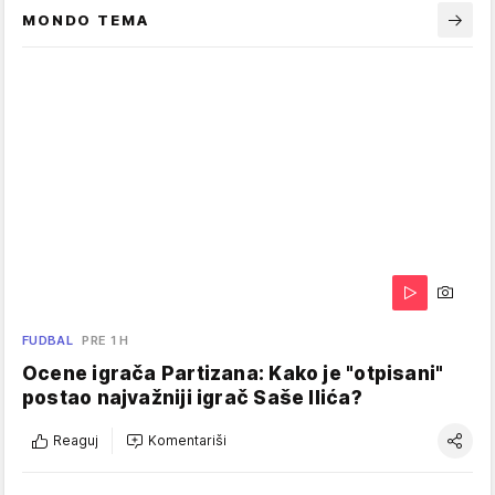
MONDO TEMA
FUDBAL
PRE 1 H
Ocene igrača Partizana: Kako je "otpisani"
postao najvažniji igrač Saše Ilića?
Reaguj
Komentariši