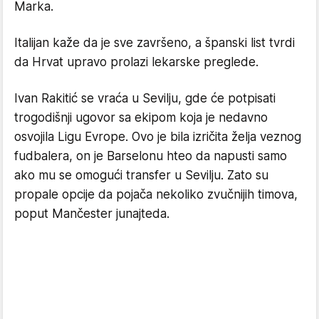
Marka.
Italijan kaže da je sve završeno, a španski list tvrdi
da Hrvat upravo prolazi lekarske preglede.
Ivan Rakitić se vraća u Sevilju, gde će potpisati
trogodišnji ugovor sa ekipom koja je nedavno
osvojila Ligu Evrope. Ovo je bila izričita želja veznog
fudbalera, on je Barselonu hteo da napusti samo
ako mu se omogući transfer u Sevilju. Zato su
propale opcije da pojača nekoliko zvučnijih timova,
poput Mančester junajteda.