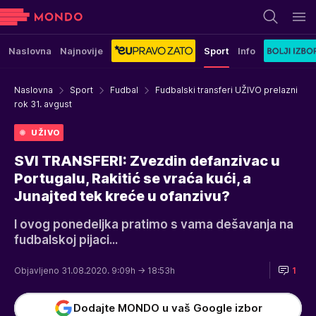
Naslovna
Najnovije
Sport
Info
Naslovna
Sport
Fudbal
Fudbalski transferi UŽIVO prelazni
rok 31. avgust
UŽIVO
SVI TRANSFERI: Zvezdin defanzivac u
Portugalu, Rakitić se vraća kući, a
Junajted tek kreće u ofanzivu?
I ovog ponedeljka pratimo s vama dešavanja na
fudbalskoj pijaci...
Objavljeno 31.08.2020. 9:09h
→ 18:53h
1
Dodajte MONDO u vaš Google izbor