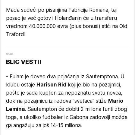
Mada sudeći po pisanjima Fabricija Romana, taj
posao je već gotov i Holanđanin će u transferu
vrednom 40.000.000 evra (plus bonusi) stići na Old
Traford!
9
:
38
BLIC VESTI!
- Fulam je doveo dva pojačanja iz Sautemptona. U
klubu ostaje
Harison Rid
koji je bio na pozajmici,
pošto je sada kupljen za nepoznatu svotu novca,
dok na pozajmicu iz redova "svetaca" stiže
Mario
Lemina
. Sautempton će dobiti 2 miliona funti zbog
toga, a ukoliko fudbaler iz Gabona zadovolji možda
ga angažuju za još 14-15 miliona.