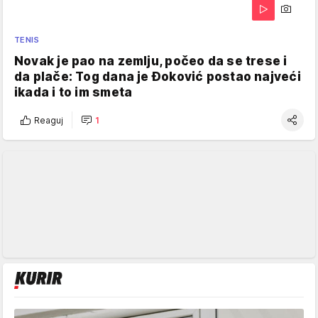
TENIS
Novak je pao na zemlju, počeo da se trese i
da plače: Tog dana je Đoković postao najveći
ikada i to im smeta
Reaguj
1