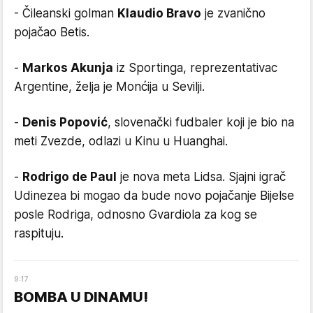
- Čileanski golman
Klaudio Bravo
je zvanično
pojačao Betis.
-
Markos Akunja
iz Sportinga, reprezentativac
Argentine, želja je Monćija u Sevilji.
-
Denis Popović
, slovenački fudbaler koji je bio na
meti Zvezde, odlazi u Kinu u Huanghai.
-
Rodrigo de Paul
je nova meta Lidsa. Sjajni igrač
Udinezea bi mogao da bude novo pojačanje Bijelse
posle Rodriga, odnosno Gvardiola za kog se
raspituju.
9
:
17
BOMBA U DINAMU!