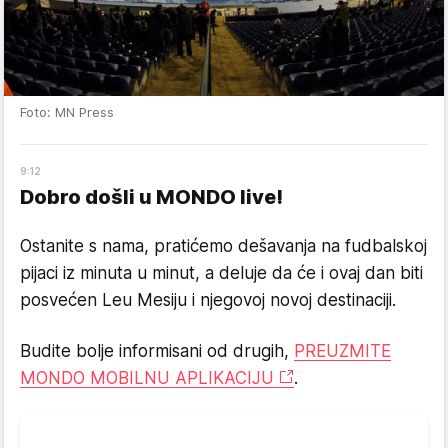
Foto: MN Press
9
:
12
Dobro došli u MONDO live!
Ostanite s nama, pratićemo dešavanja na fudbalskoj
pijaci iz minuta u minut, a deluje da će i ovaj dan biti
posvećen Leu Mesiju i njegovoj novoj destinaciji.
Budite bolje informisani od drugih,
PREUZMITE
MONDO MOBILNU APLIKACIJU
.