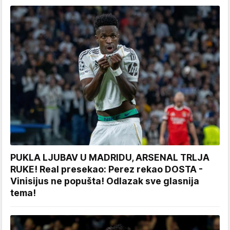
PUKLA LJUBAV U MADRIDU, ARSENAL TRLJA
RUKE! Real presekao: Perez rekao DOSTA -
Vinisijus ne popušta! Odlazak sve glasnija
tema!