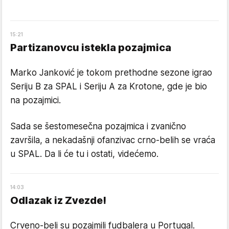
15
:
21
Partizanovcu istekla pozajmica
Marko Janković je tokom prethodne sezone igrao
Seriju B za SPAL i Seriju A za Krotone, gde je bio
na pozajmici.
Sada se šestomesečna pozajmica i zvanično
završila, a nekadašnji ofanzivac crno-belih se vraća
u SPAL. Da li će tu i ostati, videćemo.
14
:
03
Odlazak iz Zvezde!
Crveno-beli su pozajmili fudbalera u Portugal.