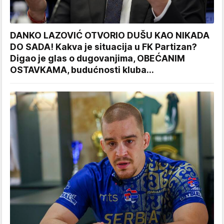
DANKO LAZOVIĆ OTVORIO DUŠU KAO NIKADA
DO SADA! Kakva je situacija u FK Partizan?
Digao je glas o dugovanjima, OBEĆANIM
OSTAVKAMA, budućnosti kluba...