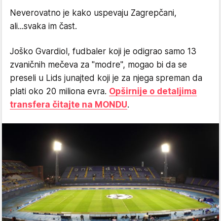
Neverovatno je kako uspevaju Zagrepčani,
ali...svaka im čast.
Joško Gvardiol, fudbaler koji je odigrao samo 13
zvaničnih mečeva za "modre", mogao bi da se
preseli u Lids junajted koji je za njega spreman da
plati oko 20 miliona evra.
Opširnije o detaljima
transfera čitajte na MONDU
.