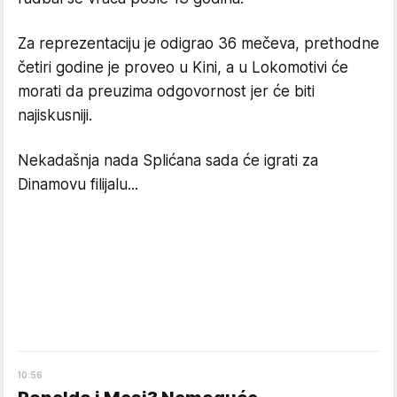
Za reprezentaciju je odigrao 36 mečeva, prethodne
četiri godine je proveo u Kini, a u Lokomotivi će
morati da preuzima odgovornost jer će biti
najiskusniji.
Nekadašnja nada Splićana sada će igrati za
Dinamovu filijalu...
10
:
56