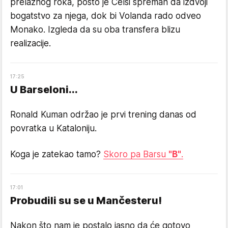
prelaznog roka, pošto je Čelsi spreman da izdvoji
bogatstvo za njega, dok bi Volanda rado odveo
Monako. Izgleda da su oba transfera blizu
realizacije.
17
:
25
U Barseloni...
Ronald Kuman održao je prvi trening danas od
povratka u Kataloniju.
Koga je zatekao tamo?
Skoro pa Barsu
"B"
.
17
:
01
Probudili su se u Mančesteru!
Nakon što nam je postalo jasno da će gotovo