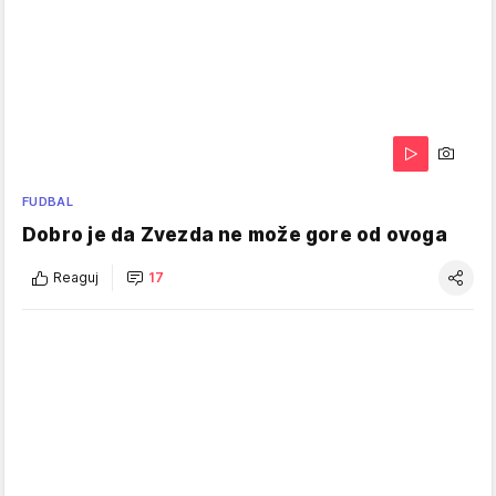
FUDBAL
Dobro je da Zvezda ne može gore od ovoga
Reaguj
17