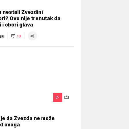
 nestali Zvezdini
ri? Ovo nije trenutak da
i i obori glava
uj
19
 je da Zvezda ne može
od ovoga