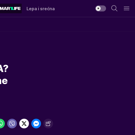
Lepa i srećna
A?
ne