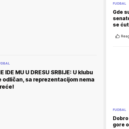
FUDBAL
Gde su
senato
se ćut
Reag
UDBAL
E IDE MU U DRESU SRBIJE: U klubu
e odličan, sa reprezentacijom nema
reće!
FUDBAL
Dobro
gore 