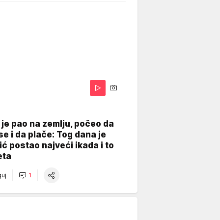
je pao na zemlju, počeo da
se i da plače: Tog dana je
ć postao najveći ikada i to
eta
uj
1