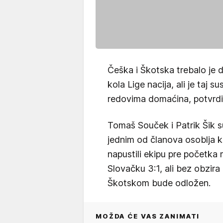
Češka i Škotska trebalo je 
kola Lige nacija, ali je taj 
redovima domaćina, potvrdi
Tomaš Souček i Patrik Šik su 
jednim od članova osoblja koj
napustili ekipu pre početka
Slovačku 3:1, ali bez obzir
Škotskom bude odložen.
MOŽDA ĆE VAS ZANIMATI