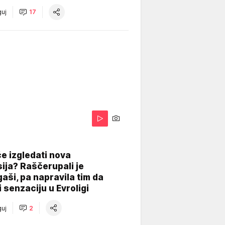
uj
17
A
e izgledati nova
ija? Raščerupali je
gaši, pa napravila tim da
 senzaciju u Evroligi
uj
2