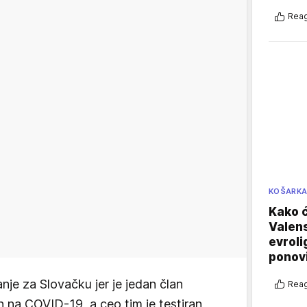
Reag
KOŠARK
Kako ć
Valens
evroli
ponovi
nje za Slovačku jer je jedan član
Reag
n na COVID-19, a ceo tim je testiran,