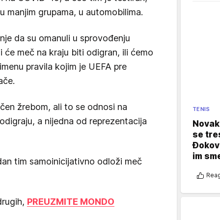
 u manjim grupama, u automobilima.
nje da su omanuli u sprovođenju
 će meč na kraju biti odigran, ili ćemo
imenu pravila kojim je UEFA pre
ače.
čen žrebom, ali to se odnosi na
TENIS
digraju, a nijedna od reprezentacija
Novak 
se tre
Đokovi
im sm
dan tim samoinicijativno odloži meč
Reag
drugih,
PREUZMITE MONDO