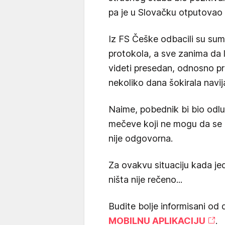
pa je u Slovačku otputovao
Iz FS Češke odbacili su sum
protokola, a sve zanima da li
videti presedan, odnosno pr
nekoliko dana šokirala navij
Naime, pobednik bi bio odlu
mečeve koji ne mogu da se o
nije odgovorna.
Za ovakvu situaciju kada je
ništa nije rečeno...
Budite bolje informisani od 
MOBILNU APLIKACIJU
.