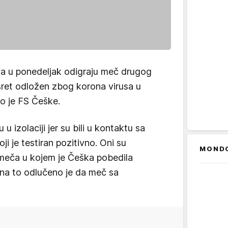
da u ponedeljak odigraju meč drugog
susret odložen zbog korona virusa u
o je FS Češke.
u izolaciji jer su bili u kontaktu sa
i je testiran pozitivno. Oni su
MOND
 meča u kojem je Češka pobedila
a na to odlučeno je da meč sa