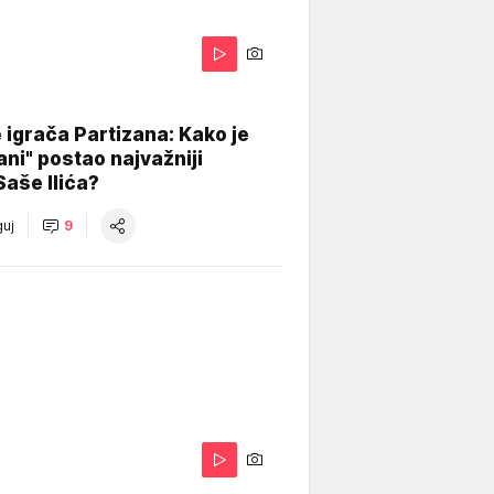
igrača Partizana: Kako je
ani" postao najvažniji
Saše Ilića?
uj
9