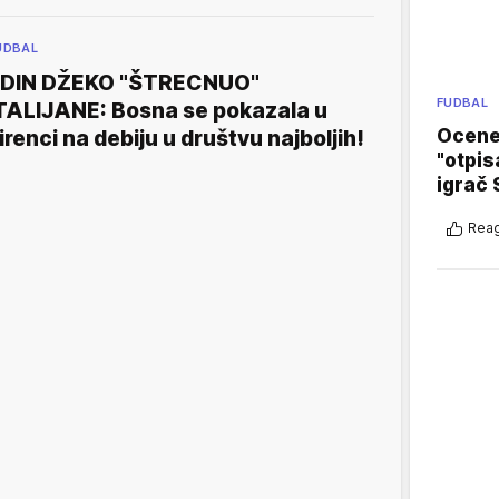
UDBAL
DIN DŽEKO "ŠTRECNUO"
FUDBAL
TALIJANE: Bosna se pokazala u
Ocene 
irenci na debiju u društvu najboljih!
"otpis
igrač 
Reag