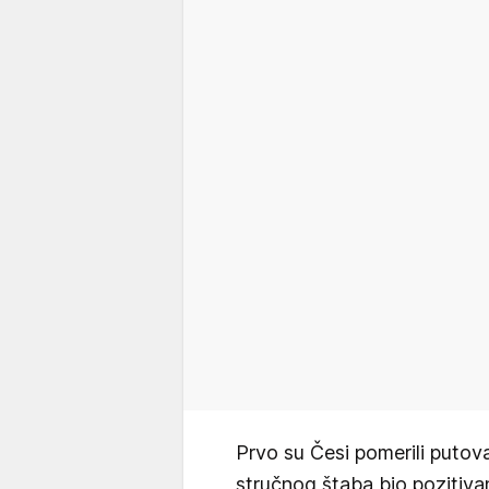
Prvo su Česi pomerili putova
stručnog štaba bio pozitiva