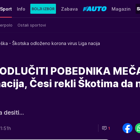
Sport
Info
Zabava
Magazin
erpolo
Ostali sportovi
ška - Škotska odloženo korona virus Liga nacija
 ODLUČITI POBEDNIKA MEČ
acija, Česi rekli Škotima da 
desiti...
1:51h
1