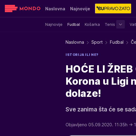
Naslovna
Najnovije
Najnovije
Fudbal
Košarka
Tenis
Vat
Sensa
Stvar ukusa
Yumama
Naslovna
Sport
Fudbal
Če
ISTORIJA ILI NE?
HOĆE LI ŽREB
Korona u Ligi n
dolaze!
Sve zanima šta će se sada 
Objavljeno 05.09.2020. 11:35h
→ 1