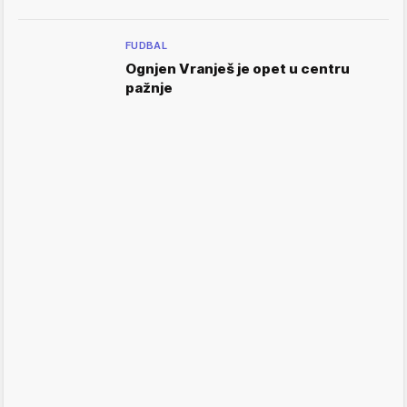
FUDBAL
Ognjen Vranješ je opet u centru
pažnje