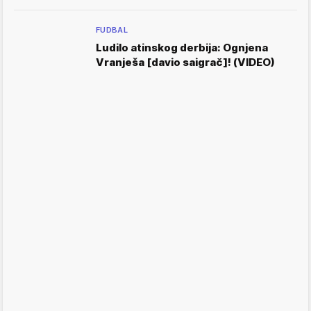
FUDBAL
Ludilo atinskog derbija: Ognjena
Vranješa [davio saigrač]! (VIDEO)