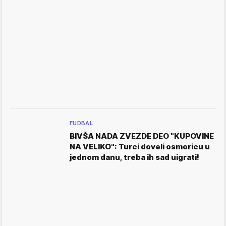
FUDBAL
BIVŠA NADA ZVEZDE DEO "KUPOVINE
NA VELIKO": Turci doveli osmoricu u
jednom danu, treba ih sad uigrati!