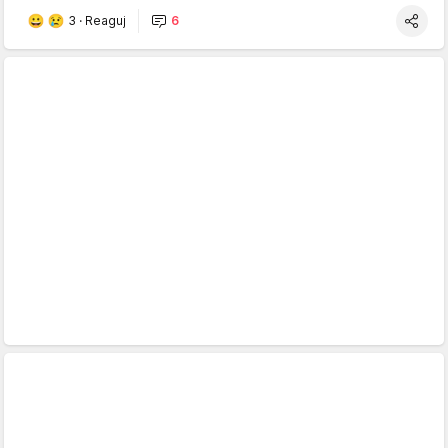
3
·
Reaguj
6