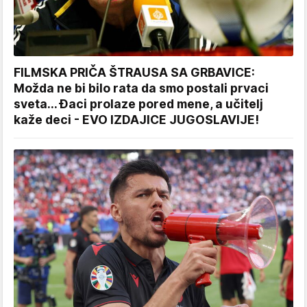
FILMSKA PRIČA ŠTRAUSA SA GRBAVICE:
Možda ne bi bilo rata da smo postali prvaci
sveta... Đaci prolaze pored mene, a učitelj
kaže deci - EVO IZDAJICE JUGOSLAVIJE!