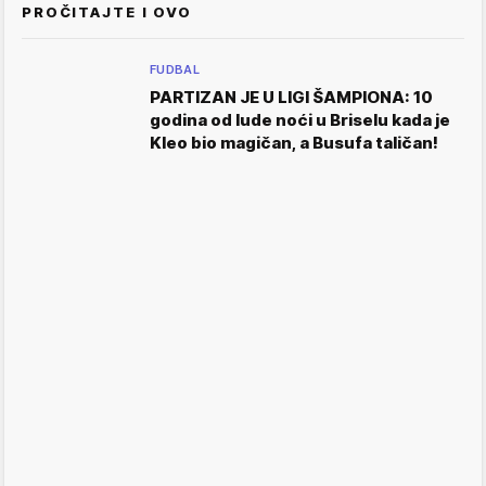
PROČITAJTE I OVO
FUDBAL
PARTIZAN JE U LIGI ŠAMPIONA: 10
godina od lude noći u Briselu kada je
Kleo bio magičan, a Busufa taličan!