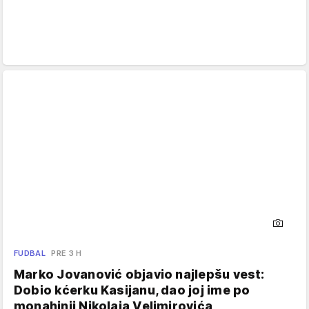
FUDBAL
PRE 3 H
Marko Jovanović objavio najlepšu vest:
Dobio kćerku Kasijanu, dao joj ime po
monahinji Nikolaja Velimirovića