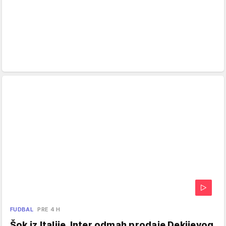
FUDBAL
PRE 4 H
Šok iz Italije, Inter odmah prodaje Dekijevog