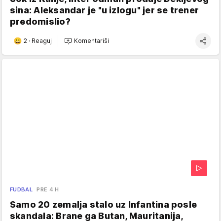
sina: Aleksandar je "u izlogu" jer se trener
predomislio?
2
·
Reaguj
Komentariši
FUDBAL
PRE 4 H
Samo 20 zemalja stalo uz Infantina posle
skandala: Brane ga Butan, Mauritanija,