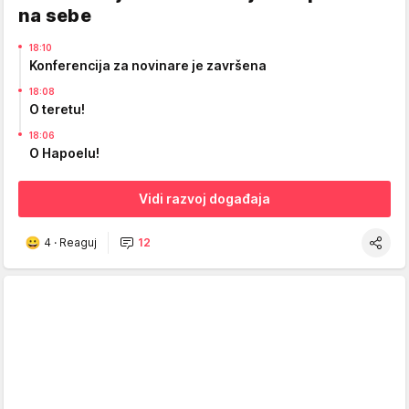
na sebe
18:10
Konferencija za novinare je završena
18:08
O teretu!
18:06
O Hapoelu!
Vidi razvoj događaja
4
·
Reaguj
12