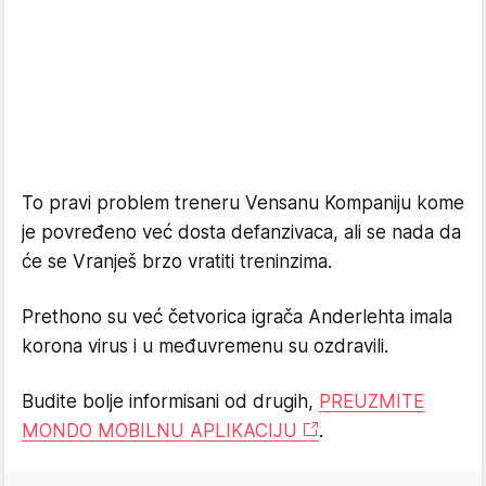
To pravi problem treneru Vensanu Kompaniju kome
je povređeno već dosta defanzivaca, ali se nada da
će se Vranješ brzo vratiti treninzima.
Prethono su već četvorica igrača Anderlehta imala
korona virus i u međuvremenu su ozdravili.
Budite bolje informisani od drugih,
PREUZMITE
MONDO MOBILNU APLIKACIJU
.