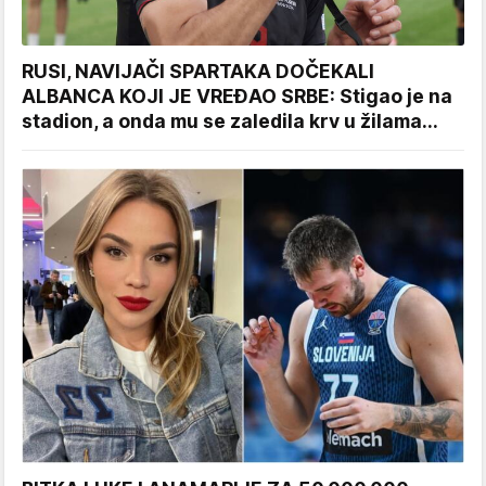
RUSI, NAVIJAČI SPARTAKA DOČEKALI
ALBANCA KOJI JE VREĐAO SRBE: Stigao je na
stadion, a onda mu se zaledila krv u žilama...