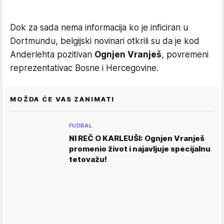
Dok za sada nema informacija ko je inficiran u
Dortmundu, belgijski novinari otkrili su da je kod
Anderlehta pozitivan
Ognjen Vranješ
, povremeni
reprezentativac Bosne i Hercegovine.
MOŽDA ĆE VAS ZANIMATI
FUDBAL
NI REČ O KARLEUŠI: Ognjen Vranješ
promenio život i najavljuje specijalnu
tetovažu!