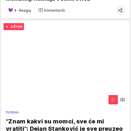
4
·
Reaguj
Komentariši
UŽIVO
FUDBAL
"Znam kakvi su momci, sve će mi
vratiti": Dejan Stanković je sve preuzeo