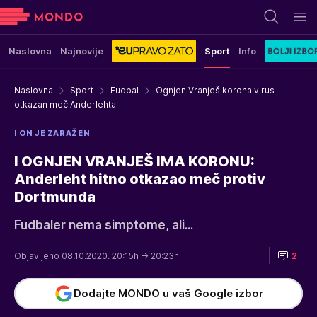
Naslovna
Najnovije
Sport
Info
Naslovna
Sport
Fudbal
Ognjen Vranješ korona virus
otkazan meč Anderlehta
I ON JE ZARAŽEN
I OGNJEN VRANJEŠ IMA KORONU:
Anderleht hitno otkazao meč protiv
Dortmunda
Fudbaler nema simptome, ali...
Objavljeno 08.10.2020. 20:15h
→ 20:23h
2
Dodajte MONDO u vaš Google izbor