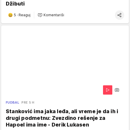
Džibuti
5
·
Reaguj
Komentariši
FUDBAL
PRE 5 H
Stanković ima jaka leđa, ali vreme je da ih i
drugi podmetnu: Zvezdino rešenje za
Hapoel ima ime - Derik Lukasen