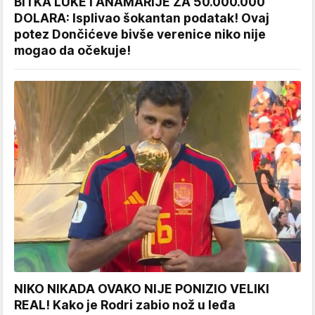
BITKA LUKE I ANAMARIJE ZA 50.000.000
DOLARA: Isplivao šokantan podatak! Ovaj
potez Dončićeve bivše verenice niko nije
mogao da očekuje!
NIKO NIKADA OVAKO NIJE PONIZIO VELIKI
REAL! Kako je Rodri zabio nož u leđa