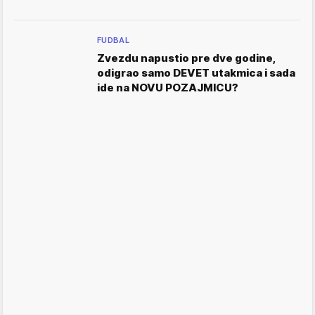
FUDBAL
Zvezdu napustio pre dve godine,
odigrao samo DEVET utakmica i sada
ide na NOVU POZAJMICU?