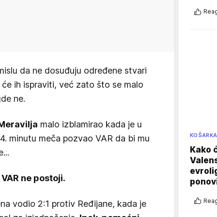
Reag
mislu da ne dosuđuju određene stvari
 će ih ispraviti, već zato što se malo
gde ne.
Meravilja
malo izblamirao kada je u
KOŠARK
 94. minutu meča pozvao VAR da bi mu
Kako ć
...
Valens
evroli
- VAR ne postoji.
ponovi
Reag
na vodio 2:1 protiv Ređijane, kada je