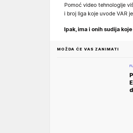
Pomoć video tehnologije viš
i broj liga koje uvode VAR j
Ipak, ima i onih sudija koj
MOŽDA ĆE VAS ZANIMATI
F
E
d