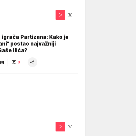
igrača Partizana: Kako je
ani" postao najvažniji
Saše Ilića?
uj
9