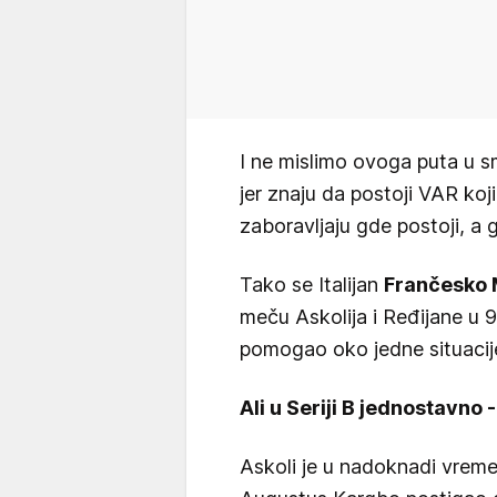
I ne mislimo ovoga puta u s
jer znaju da postoji VAR koji
zaboravljaju gde postoji, a 
Tako se Italijan
Frančesko 
meču Askolija i Ređijane u
pomogao oko jedne situacije
Ali u Seriji B jednostavno 
Askoli je u nadoknadi vreme