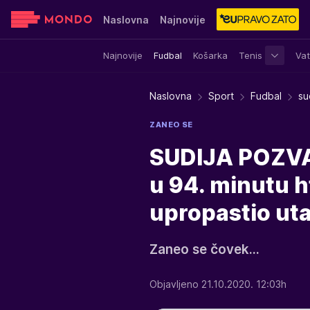
Naslovna
Najnovije
Najnovije
Fudbal
Košarka
Tenis
Vat
Sensa
Stvar ukusa
Yumama
Naslovna
Sport
Fudbal
su
ZANEO SE
SUDIJA POZVAO
u 94. minutu h
upropastio ut
Zaneo se čovek...
Objavljeno 21.10.2020. 12:03h