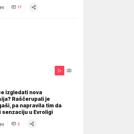
uj
17
A
e izgledati nova
ija? Raščerupali je
gaši, pa napravila tim da
 senzaciju u Evroligi
uj
2