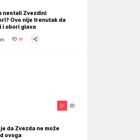
 nestali Zvezdini
ri? Ovo nije trenutak da
i i obori glava
uj
19
 je da Zvezda ne može
od ovoga