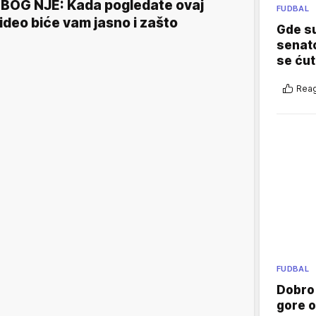
BOG NJE: Kada pogledate ovaj
FUDBAL
ideo biće vam jasno i zašto
Gde su
senato
se ćut
Reag
FUDBAL
Dobro
gore 