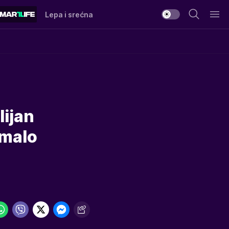
Lepa i srećna
ijan
umalo