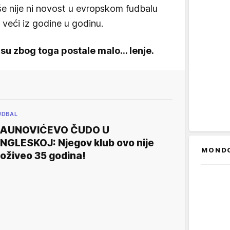
e nije ni novost u evropskom fudbalu
e veći iz godine u godinu.
e su zbog toga postale malo... lenje.
UDBAL
PAUNOVIĆEVO ČUDO U
NGLESKOJ: Njegov klub ovo nije
MOND
oživeo 35 godina!