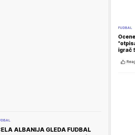
FUDBAL
Ocene 
"otpis
igrač 
Reag
UDBAL
CELA ALBANIJA GLEDA FUDBAL