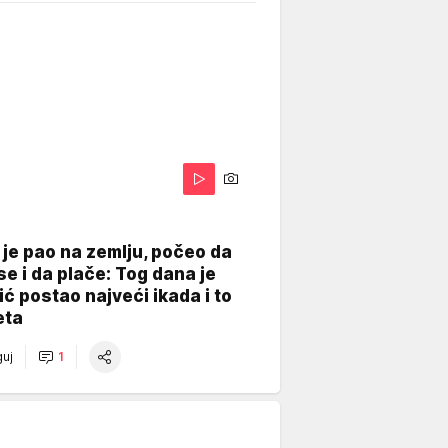
je pao na zemlju, počeo da
se i da plače: Tog dana je
ć postao najveći ikada i to
eta
uj
1