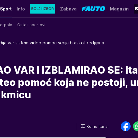
Sport
Info
Zabava
Magazin
erpolo
Ostali sportovi
dija var sistem video pomoc serija b askoli redjijana
 VAR I IZBLAMIRAO SE: Ital
teo pomoć koja ne postoji, 
akmicu
Komentariši