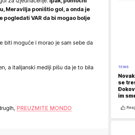
ol za izjednačenje.
Ipak, pomoćni
, Meravilja poništio gol, a onda je
će pogledati VAR da bi mogao bolje
će biti moguće i morao je sam sebe da
, a italijanski mediji pišu da je to bila
TENIS
Novak 
se tre
Đokovi
im sm
drugih,
PREUZMITE MONDO
Reag