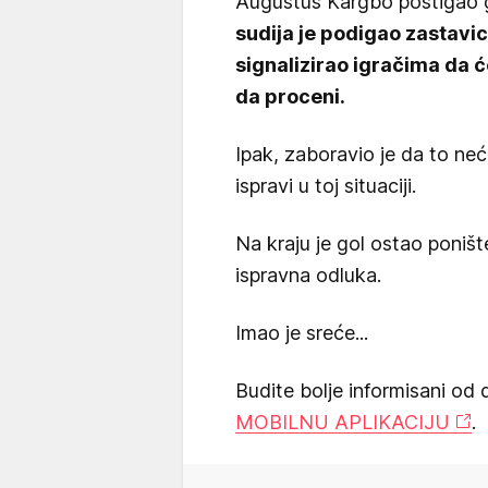
Augustus Kargbo postigao g
sudija je podigao zastavicu
signalizirao igračima da 
da proceni.
Ipak, zaboravio je da to ne
ispravi u toj situaciji.
Na kraju je gol ostao poništen
ispravna odluka.
Imao je sreće...
Budite bolje informisani od 
MOBILNU APLIKACIJU
.