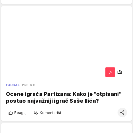
FUDBAL
PRE 4 H
Ocene igrača Partizana: Kako je "otpisani"
postao najvažniji igrač Saše Ilića?
Reaguj
Komentariši