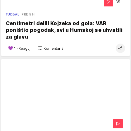
FUDBAL
PRE 5 H
Centimetri delili Kojzeka od gola: VAR
poništio pogodak, svi u Humskoj se uhvatili
za glavu
1
·
Reaguj
Komentariši