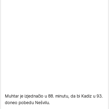
Muhtar je izjednačio u 88. minutu, da bi Kadiz u 93.
doneo pobedu Nešvilu.