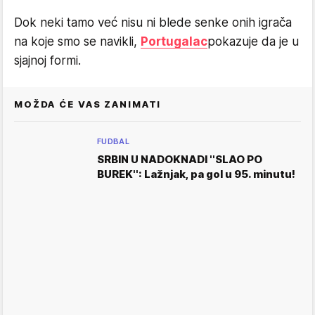
Dok neki tamo već nisu ni blede senke onih igrača
na koje smo se navikli,
Portugalac
pokazuje da je u
sjajnoj formi.
MOŽDA ĆE VAS ZANIMATI
FUDBAL
SRBIN U NADOKNADI ''SLAO PO
BUREK'': Lažnjak, pa gol u 95. minutu!