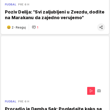
FUDBAL
PRE 6 H
Poziv Delija: "Svi zaljubljeni u Zvezdu, dođite
na Marakanu da zajedno verujemo"
2
·
Reaguj
1
FUDBAL
PRE 6 H
Proradio je Demba Sek: Pogledajte kako se