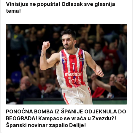
Vinisijus ne popušta! Odlazak sve glasnija
tema!
PONOĆNA BOMBA IZ ŠPANIJE ODJEKNULA DO
BEOGRADA! Kampaco se vraća u Zvezdu?!
Španski novinar zapalio Delije!