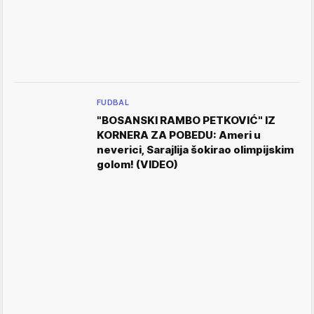
FUDBAL
"BOSANSKI RAMBO PETKOVIĆ" IZ
KORNERA ZA POBEDU: Ameri u
neverici, Sarajlija šokirao olimpijskim
golom! (VIDEO)