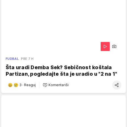
FUDBAL
PRE 7 H
Šta uradi Demba Sek? Sebičnost koštala
Partizan, pogledajte šta je uradio u "2 na 1"
3
·
Reaguj
Komentariši