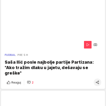
FUDBAL
PRE 5 H
Saša Ilić posle najbolje partije Partizana:
"Ako tražim dlaku u jajetu, dešavaju se
greške"
Reaguj
2