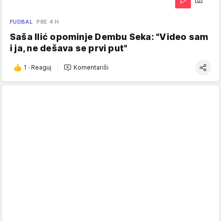
FUDBAL
PRE 4 H
Saša Ilić opominje Dembu Seka: "Video sam
i ja, ne dešava se prvi put"
1
·
Reaguj
Komentariši