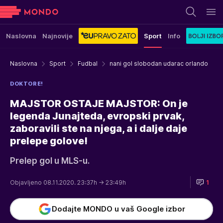
Naslovna
Najnovije
Sport
Info
Naslovna
Sport
Fudbal
nani gol slobodan udarac orlando
DOKTORE!
MAJSTOR OSTAJE MAJSTOR: On je
legenda Junajteda, evropski prvak,
zaboravili ste na njega, a i dalje daje
prelepe golove!
Prelep gol u MLS-u.
Objavljeno 08.11.2020. 23:37h
→ 23:49h
1
Dodajte MONDO u vaš Google izbor