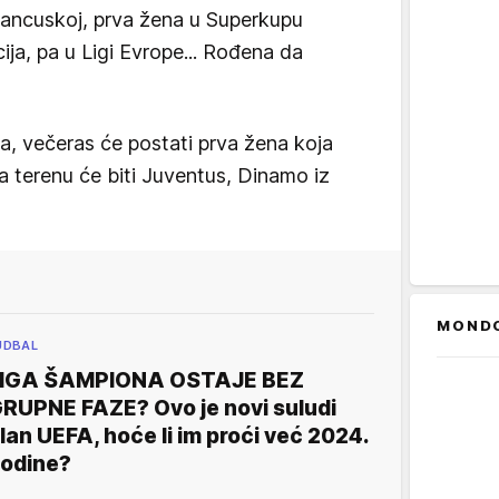
Francuskoj, prva žena u Superkupu
ija, pa u Ligi Evrope... Rođena da
ja, večeras će postati prva žena koja
a terenu će biti Juventus, Dinamo iz
MOND
UDBAL
IGA ŠAMPIONA OSTAJE BEZ
RUPNE FAZE? Ovo je novi suludi
lan UEFA, hoće li im proći već 2024.
odine?