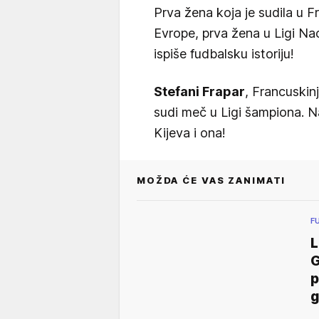
Prva žena koja je sudila u 
Evrope, prva žena u Ligi Nac
ispiše fudbalsku istoriju!
Stefani Frapar
, Francuskin
sudi meč u Ligi šampiona. N
Kijeva i ona!
MOŽDA ĆE VAS ZANIMATI
F
L
G
p
g