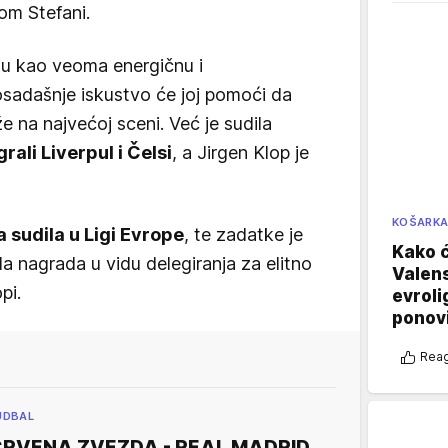
kom Stefani.
uju kao veoma energičnu i
sadašnje iskustvo će joj pomoći da
e na najvećoj sceni. Već je sudila
rali Liverpul i Čelsi
, a Jirgen Klop je
KOŠARK
 sudila u Ligi Evrope
, te zadatke je
Kako ć
la nagrada u vidu delegiranja za elitno
Valens
pi.
evroli
ponovi
Reag
UDBAL
RVENA ZVEZDA - REAL MADRID