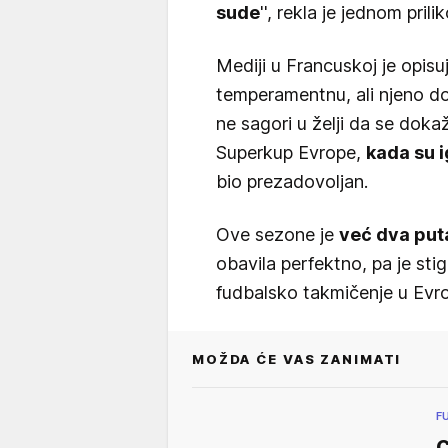
sude
'', rekla je jednom prili
Mediji u Francuskoj je opis
temperamentnu, ali njeno do
ne sagori u želji da se dokaž
Superkup Evrope,
kada su ig
bio prezadovoljan.
Ove sezone je
već dva puta
obavila perfektno, pa je stig
fudbalsko takmičenje u Evro
MOŽDA ĆE VAS ZANIMATI
F
C