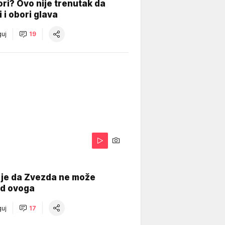
ri? Ovo nije trenutak da
i i obori glava
uj
19
 je da Zvezda ne može
od ovoga
uj
17