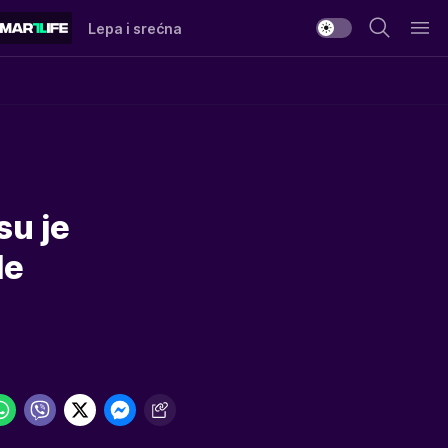
Lepa i srećna
su je
de