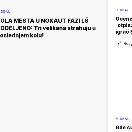
FUDBAL
UDBAL
Ocene 
OLA MESTA U NOKAUT FAZI LŠ
"otpis
ODELJENO: Tri velikana strahuju u
igrač 
oslednjem kolu!
Reag
FUDBAL
Gde su