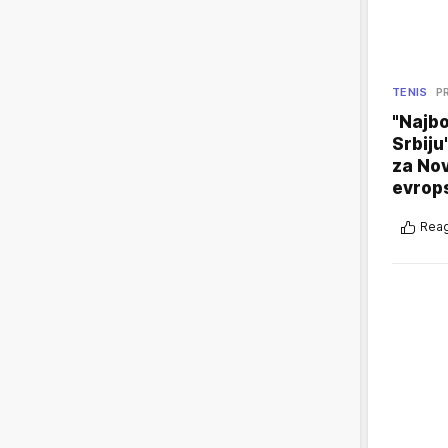
TENIS
P
"Najbo
Srbiju
za No
evrop
Reag