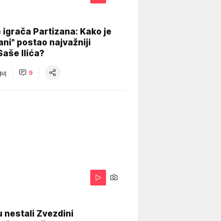
igrača Partizana: Kako je
ani" postao najvažniji
Saše Ilića?
uj
9
 nestali Zvezdini