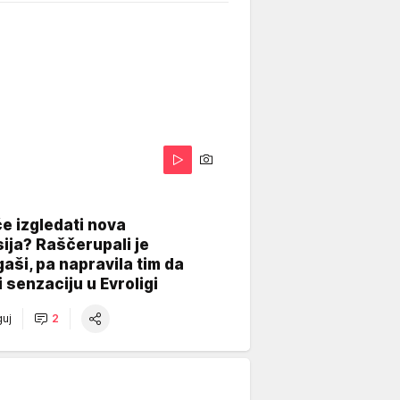
A
e izgledati nova
ija? Raščerupali je
gaši, pa napravila tim da
 senzaciju u Evroligi
uj
2