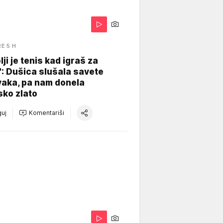
RE 5 H
lji je tenis kad igraš za
": Dušica slušala savete
vaka, pa nam donela
sko zlato
uj
Komentariši