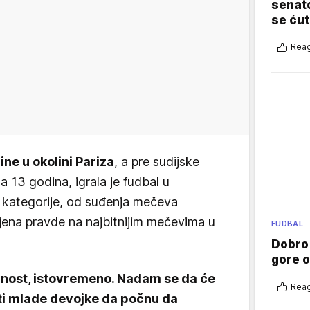
senato
se ćut
Reag
ne u okolini Pariza
, a pre sudijske
sa 13 godina, igrala je fudbal u
e kategorije, od suđenja mečeva
ljena pravde na najbitnijim mečevima u
FUDBAL
Dobro
gore 
ornost, istovremeno. Nadam se da će
Reag
iti mlade devojke da počnu da