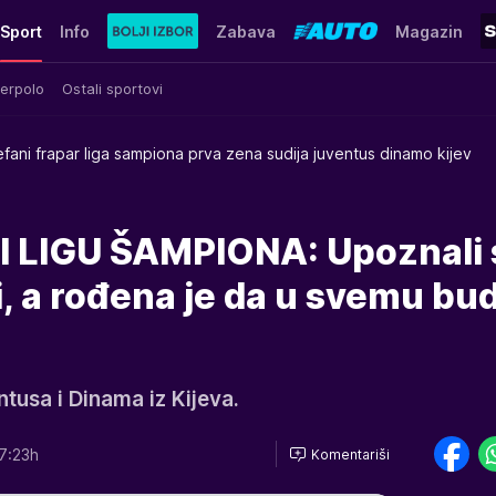
Sport
Info
Zabava
Magazin
erpolo
Ostali sportovi
efani frapar liga sampiona prva zena sudija juventus dinamo kijev
 LIGU ŠAMPIONA: Upoznali 
si, a rođena je da u svemu bu
tusa i Dinama iz Kijeva.
7:23h
Komentariši