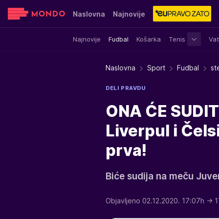
Naslovna
Najnovije
Najnovije
Fudbal
Košarka
Tenis
Vat
Sensa
Stvar ukusa
Yumama
Naslovna
Sport
Fudbal
st
DELI PRAVDU
ONA ĆE SUDITI
Liverpul i Čel
prva!
Biće sudija na meču Juven
Objavljeno 02.12.2020. 17:07h
→ 1