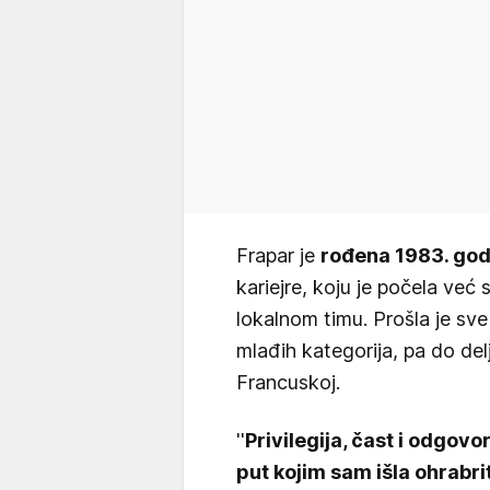
Frapar je
rođena 1983. godi
kariejre, koju je počela već 
lokalnom timu. Prošla je sv
mlađih kategorija, pa do de
Francuskoj.
''
Privilegija, čast i odgov
put kojim sam išla ohrabr