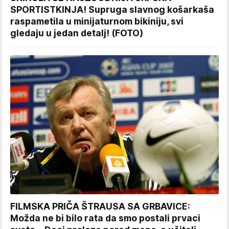
SPORTISTKINJA! Supruga slavnog košarkaša
raspametila u minijaturnom bikiniju, svi
gledaju u jedan detalj! (FOTO)
FILMSKA PRIČA ŠTRAUSA SA GRBAVICE:
Možda ne bi bilo rata da smo postali prvaci