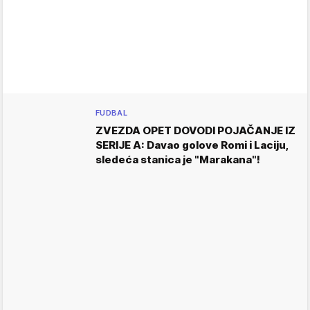
FUDBAL
ZVEZDA OPET DOVODI POJAČANJE IZ
SERIJE A: Davao golove Romi i Laciju,
sledeća stanica je "Marakana"!