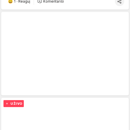
1
·
Reaguj
Komentariši
UŽIVO