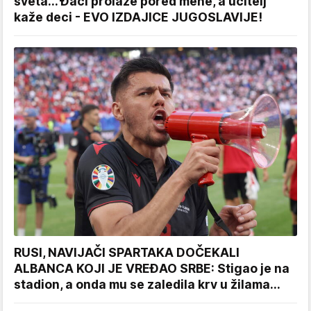
sveta... Đaci prolaze pored mene, a učitelj
kaže deci - EVO IZDAJICE JUGOSLAVIJE!
RUSI, NAVIJAČI SPARTAKA DOČEKALI
ALBANCA KOJI JE VREĐAO SRBE: Stigao je na
stadion, a onda mu se zaledila krv u žilama...