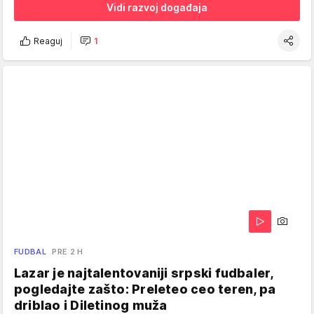
Vidi razvoj događaja
Reaguj
1
FUDBAL
PRE 2 H
Lazar je najtalentovaniji srpski fudbaler,
pogledajte zašto: Preleteo ceo teren, pa
driblao i Diletinog muža