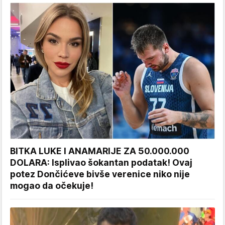
BITKA LUKE I ANAMARIJE ZA 50.000.000
DOLARA: Isplivao šokantan podatak! Ovaj
potez Dončićeve bivše verenice niko nije
mogao da očekuje!