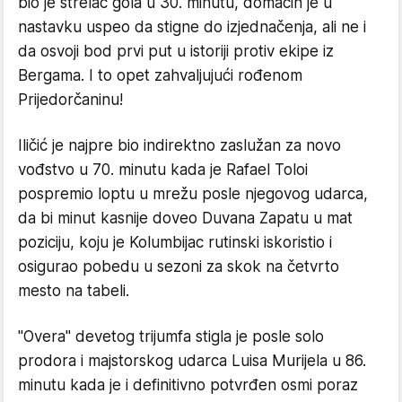
bio je strelac gola u 30. minutu, domaćin je u
nastavku uspeo da stigne do izjednačenja, ali ne i
da osvoji bod prvi put u istoriji protiv ekipe iz
Bergama. I to opet zahvaljujući rođenom
Prijedorčaninu!
Iličić je najpre bio indirektno zaslužan za novo
vođstvo u 70. minutu kada je Rafael Toloi
pospremio loptu u mrežu posle njegovog udarca,
da bi minut kasnije doveo Duvana Zapatu u mat
poziciju, koju je Kolumbijac rutinski iskoristio i
osigurao pobedu u sezoni za skok na četvrto
mesto na tabeli.
"Overa" devetog trijumfa stigla je posle solo
prodora i majstorskog udarca Luisa Murijela u 86.
minutu kada je i definitivno potvrđen osmi poraz