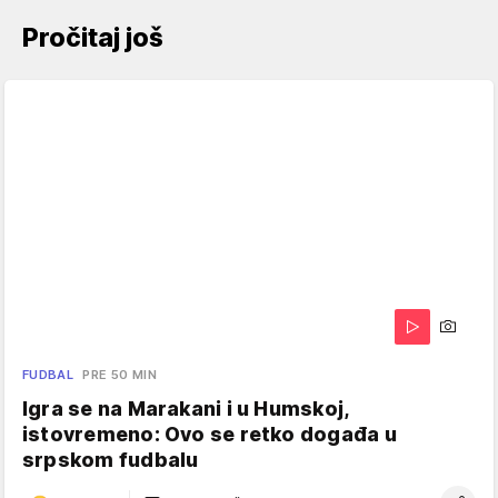
Pročitaj još
FUDBAL
PRE 50 MIN
Igra se na Marakani i u Humskoj,
istovremeno: Ovo se retko događa u
srpskom fudbalu