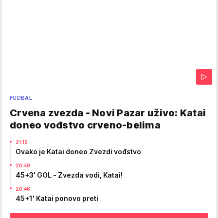
FUDBAL
Crvena zvezda - Novi Pazar uživo: Katai
doneo vođstvo crveno-belima
21:15
Ovako je Katai doneo Zvezdi vođstvo
20:49
45+3' GOL - Zvezda vodi, Katai!
20:46
45+1' Katai ponovo preti