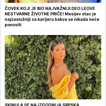
ČOVEK KOJI JE BIO NAJVAŽNIJI DEO LEOVE
NESTVARNE ŽIVOTNE PRIČE! Mesijev otac je
najzaslužniji za karijeru kakva se nikada neće
ponoviti
SKINULA SE NAJZGODNIJA SRPSKA