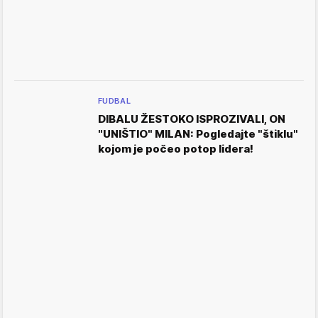
FUDBAL
DIBALU ŽESTOKO ISPROZIVALI, ON
"UNIŠTIO" MILAN: Pogledajte "štiklu"
kojom je počeo potop lidera!