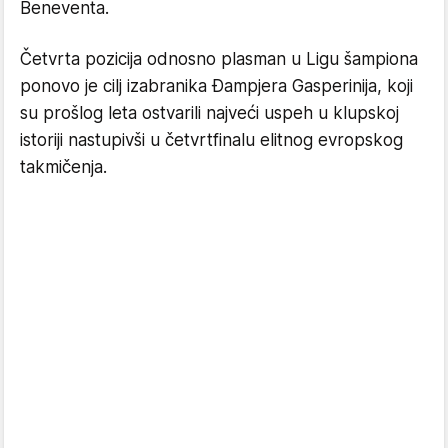
Beneventa.
Četvrta pozicija odnosno plasman u Ligu šampiona
ponovo je cilj izabranika Đampjera Gasperinija, koji
su prošlog leta ostvarili najveći uspeh u klupskoj
istoriji nastupivši u četvrtfinalu elitnog evropskog
takmičenja.