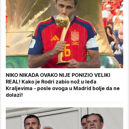
NIKO NIKADA OVAKO NIJE PONIZIO VELIKI
REAL! Kako je Rodri zabio nož u leđa
Kraljevima - posle ovoga u Madrid bolje da ne
dolazi!