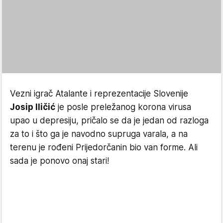
Vezni igrač Atalante i reprezentacije Slovenije
Josip Iličić
je posle preležanog korona virusa
upao u depresiju, pričalo se da je jedan od razloga
za to i što ga je navodno supruga varala, a na
terenu je rođeni Prijedorčanin bio van forme. Ali
sada je ponovo onaj stari!