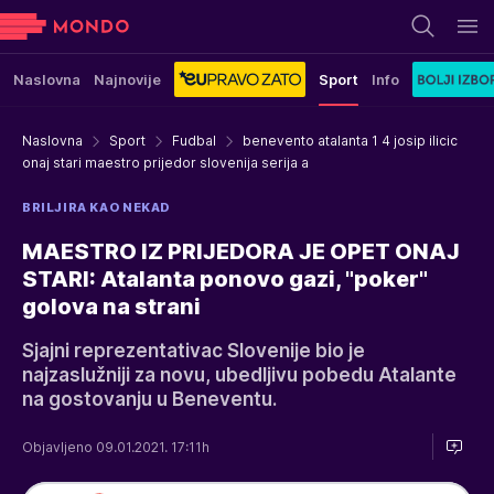
Naslovna
Najnovije
Sport
Info
Naslovna
Sport
Fudbal
benevento atalanta 1 4 josip ilicic
onaj stari maestro prijedor slovenija serija a
BRILJIRA KAO NEKAD
MAESTRO IZ PRIJEDORA JE OPET ONAJ
STARI: Atalanta ponovo gazi, "poker"
golova na strani
Sjajni reprezentativac Slovenije bio je
najzaslužniji za novu, ubedljivu pobedu Atalante
na gostovanju u Beneventu.
Objavljeno 09.01.2021. 17:11h