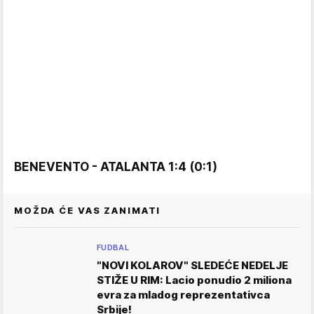
BENEVENTO - ATALANTA 1:4 (0:1)
MOŽDA ĆE VAS ZANIMATI
FUDBAL
"NOVI KOLAROV" SLEDEĆE NEDELJE
STIŽE U RIM: Lacio ponudio 2 miliona
evra za mladog reprezentativca
Srbije!