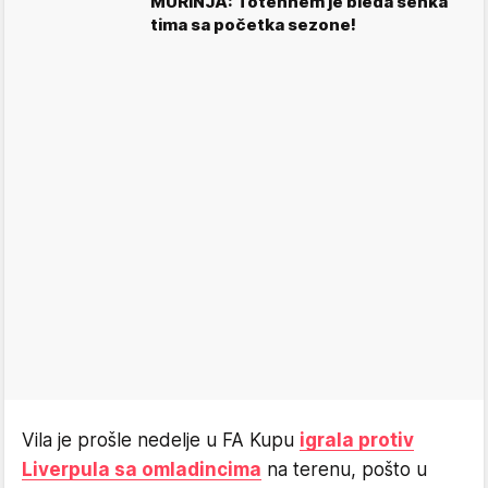
MURINJA: Totenhem je bleda senka
tima sa početka sezone!
Vila je prošle nedelje u FA Kupu
igrala protiv
Liverpula sa omladincima
na terenu, pošto u