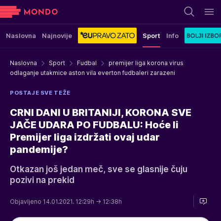
Naslovna
Najnovije
Sport
Info
Naslovna
Sport
Fudbal
premijer liga korona virus
odlaganje utakmice aston vila everton fudbaleri zarazeni
POSTAJE SVE TEŽE
CRNI DANI U BRITANIJI, KORONA SVE
JAČE UDARA PO FUDBALU: Hoće li
Premijer liga izdržati ovaj udar
pandemije?
Otkazan još jedan meč, sve se glasnije čuju
pozivi na prekid
Objavljeno 14.01.2021. 12:29h
→ 12:38h