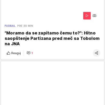
FUDBAL
PRE 30 MIN
"Moramo da se zapitamo čemu to?": Hitno
saopštenje Partizana pred meč sa Tobolom
na JNA
Reaguj
1