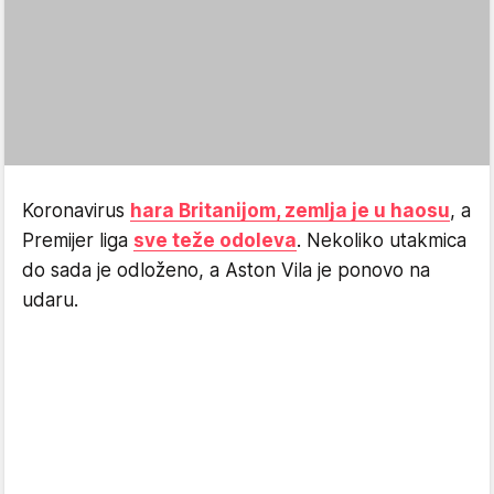
Koronavirus
hara Britanijom, zemlja je u haosu
, a
Premijer liga
sve teže odoleva
. Nekoliko utakmica
do sada je odloženo, a Aston Vila je ponovo na
udaru.