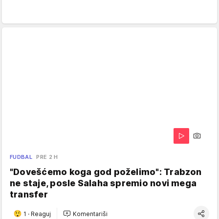
FUDBAL
PRE 2 H
"Dovešćemo koga god poželimo": Trabzon
ne staje, posle Salaha spremio novi mega
transfer
1
·
Reaguj
Komentariši