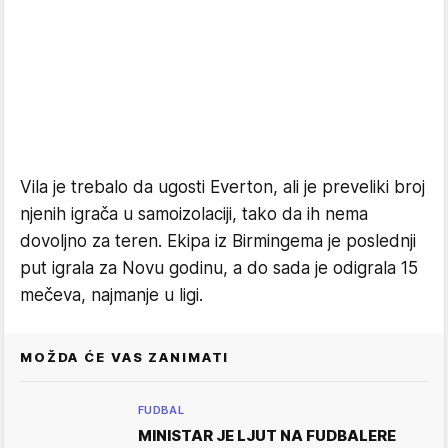
Vila je trebalo da ugosti Everton, ali je preveliki broj
njenih igrača u samoizolaciji, tako da ih nema
dovoljno za teren. Ekipa iz Birmingema je poslednji
put igrala za Novu godinu, a do sada je odigrala 15
mečeva, najmanje u ligi.
MOŽDA ĆE VAS ZANIMATI
FUDBAL
MINISTAR JE LJUT NA FUDBALERE