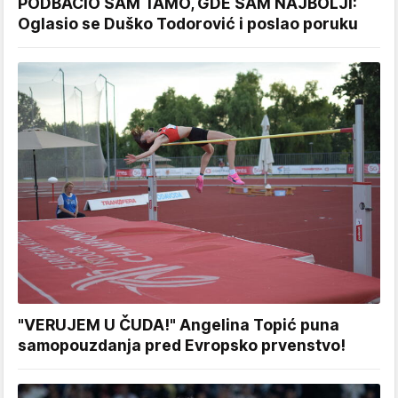
PODBACIO SAM TAMO, GDE SAM NAJBOLJI:
Oglasio se Duško Todorović i poslao poruku
"VERUJEM U ČUDA!" Angelina Topić puna
samopouzdanja pred Evropsko prvenstvo!