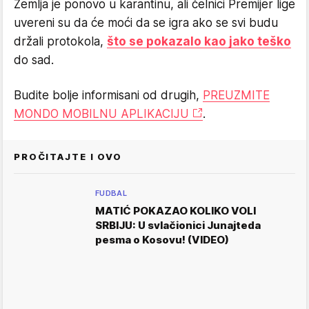
Zemlja je ponovo u karantinu, ali čelnici Premijer lige
uvereni su da će moći da se igra ako se svi budu
držali protokola,
što se pokazalo kao jako teško
do sad.
Budite bolje informisani od drugih,
PREUZMITE
MONDO MOBILNU APLIKACIJU
.
PROČITAJTE I OVO
FUDBAL
MATIĆ POKAZAO KOLIKO VOLI
SRBIJU: U svlačionici Junajteda
pesma o Kosovu! (VIDEO)