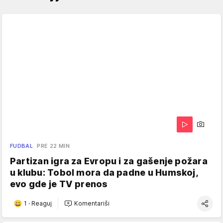
FUDBAL
PRE 22 MIN
Partizan igra za Evropu i za gašenje požara
u klubu: Tobol mora da padne u Humskoj,
evo gde je TV prenos
1
·
Reaguj
Komentariši