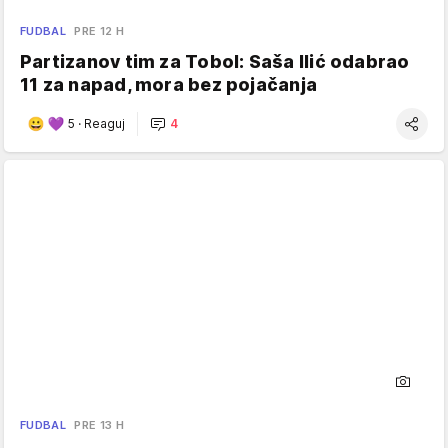
FUDBAL
PRE 12 H
Partizanov tim za Tobol: Saša Ilić odabrao
11 za napad, mora bez pojačanja
5
·
Reaguj
4
FUDBAL
PRE 13 H