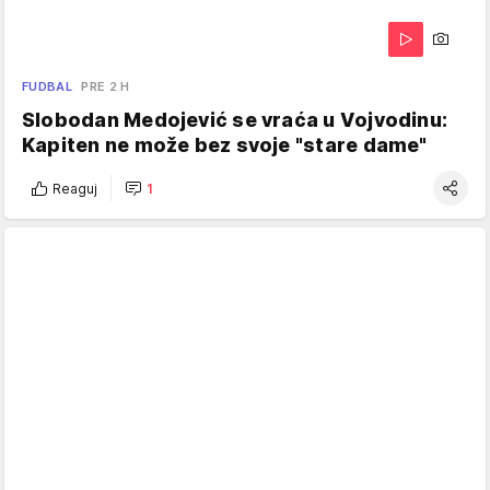
FUDBAL
PRE 2 H
Slobodan Medojević se vraća u Vojvodinu:
Kapiten ne može bez svoje "stare dame"
Reaguj
1