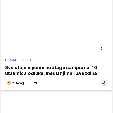
FUDBAL
PRE 11 H
Sve staje u jednu noć Lige šampiona: 10
utakmica odluke, među njima i Zvezdina
2
·
Reaguj
1