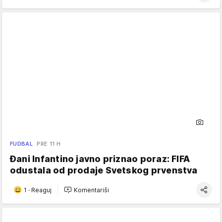
FUDBAL
PRE 11 H
Đani Infantino javno priznao poraz: FIFA
odustala od prodaje Svetskog prvenstva
1
·
Reaguj
Komentariši