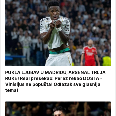
PUKLA LJUBAV U MADRIDU, ARSENAL TRLJA
RUKE! Real presekao: Perez rekao DOSTA -
Vinisijus ne popušta! Odlazak sve glasnija
tema!