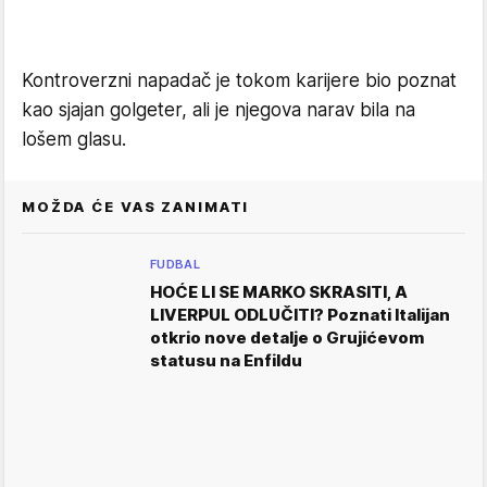
Kontroverzni napadač je tokom karijere bio poznat
kao sjajan golgeter, ali je njegova narav bila na
lošem glasu.
MOŽDA ĆE VAS ZANIMATI
FUDBAL
HOĆE LI SE MARKO SKRASITI, A
LIVERPUL ODLUČITI? Poznati Italijan
otkrio nove detalje o Grujićevom
statusu na Enfildu