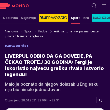
Naslovna
Najnovije
Sport
Info
Naslovna
Sport
Fudbal
erik kantona liverpul mancester
junajted transfer engleska
KAKVA GREŠKA!
LIVERPUL ODBIO DA GA DOVEDE, PA
ČEKAO TROFEJ 30 GODINA: Fergi je
iskoristio najveću grešku rivala i stvorio
legendu!
Malo je poznato da njegov dolazak u Englesku
nije bio nimalo jednostavan.
Objavljeno 28.01.2021. 22:09h
→ 22:31h