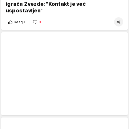
igrača Zvezde: "Kontakt je već
uspostavljen"
Reaguj
3