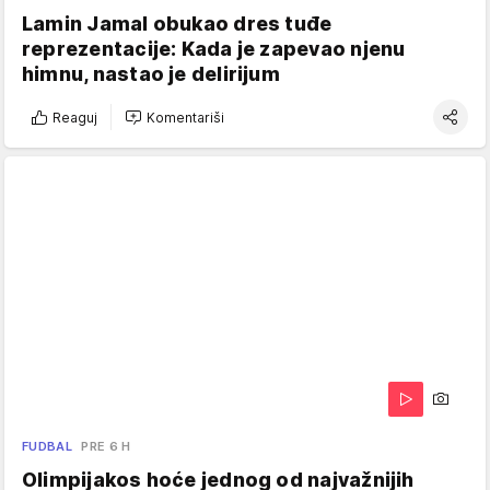
Lamin Jamal obukao dres tuđe
reprezentacije: Kada je zapevao njenu
himnu, nastao je delirijum
Reaguj
Komentariši
FUDBAL
PRE 6 H
Olimpijakos hoće jednog od najvažnijih