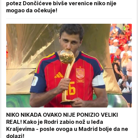
potez Dončićeve bivše verenice niko nije
mogao da očekuje!
NIKO NIKADA OVAKO NIJE PONIZIO VELIKI
REAL! Kako je Rodri zabio nož u leđa
Kraljevima - posle ovoga u Madrid bolje da ne
dolazi!