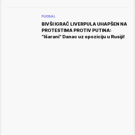
FUDBAL
BIVŠI IGRAČ LIVERPULA UHAPŠEN NA
PROTESTIMA PROTIV PUTINA:
"Išarani" Danac uz opoziciju u Rusiji!