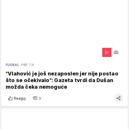
FUDBAL
PRE 7 H
"Vlahović je još nezaposlen jer nije postao
što se očekivalo": Gazeta tvrdi da Dušan
možda čeka nemoguće
Reaguj
3