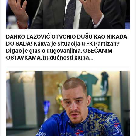
DANKO LAZOVIĆ OTVORIO DUŠU KAO NIKADA
DO SADA! Kakva je situacija u FK Partizan?
Digao je glas o dugovanjima, OBEĆANIM
OSTAVKAMA, budućnosti kluba...