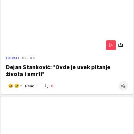
FUDBAL
PRE 8 H
Dejan Stanković: "Ovde je uvek pitanje
života i smrti"
5
·
Reaguj
6