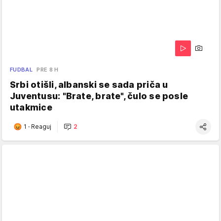
FUDBAL
PRE 8 H
Srbi otišli, albanski se sada priča u
Juventusu: "Brate, brate", čulo se posle
utakmice
1
·
Reaguj
2