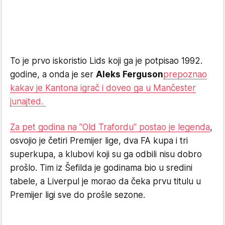
To je prvo iskoristio Lids koji ga je potpisao 1992.
godine, a onda je ser
Aleks Ferguson
prepoznao
kakav je Kantona igrač i doveo ga u Mančester
junajted.
Za pet godina na "Old Trafordu" postao je legenda
,
osvojio je četiri Premijer lige, dva FA kupa i tri
superkupa, a klubovi koji su ga odbili nisu dobro
prošlo. Tim iz Šefilda je godinama bio u sredini
tabele, a Liverpul je morao da čeka prvu titulu u
Premijer ligi sve do prošle sezone.