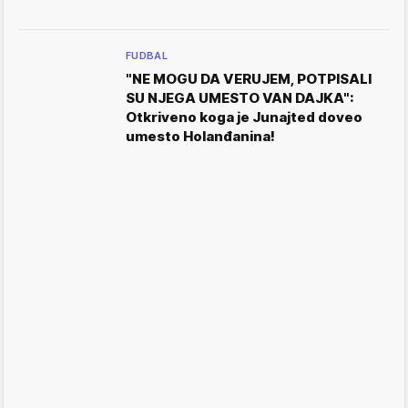
FUDBAL
"NE MOGU DA VERUJEM, POTPISALI
SU NJEGA UMESTO VAN DAJKA":
Otkriveno koga je Junajted doveo
umesto Holanđanina!