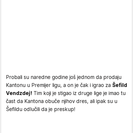
Probali su naredne godine još jednom da prodaju
Kantonu u Premijer ligu, a on je čak i igrao za
Šefild
Vendzdej!
Tim koji je stigao iz druge lige je imao tu
čast da Kantona obuče njihov dres, ali ipak su u
Šefildu odlučili da je preskup!