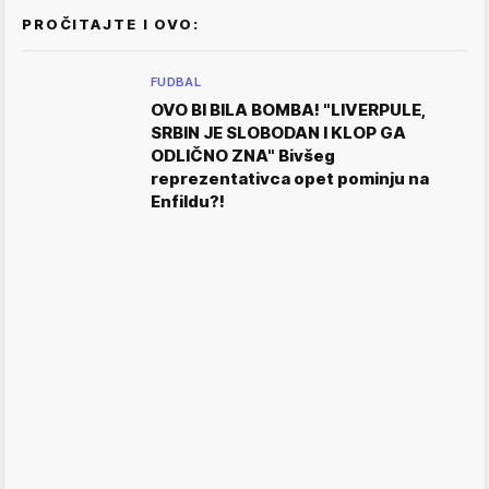
PROČITAJTE I OVO:
FUDBAL
OVO BI BILA BOMBA! "LIVERPULE,
SRBIN JE SLOBODAN I KLOP GA
ODLIČNO ZNA" Bivšeg
reprezentativca opet pominju na
Enfildu?!