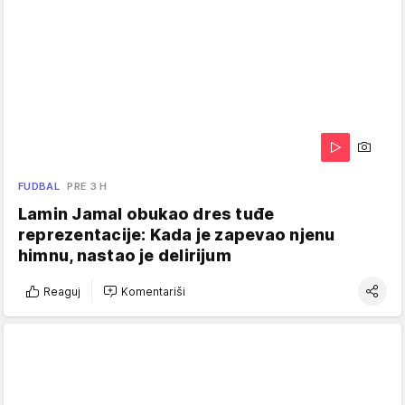
FUDBAL
PRE 3 H
Lamin Jamal obukao dres tuđe
reprezentacije: Kada je zapevao njenu
himnu, nastao je delirijum
Reaguj
Komentariši