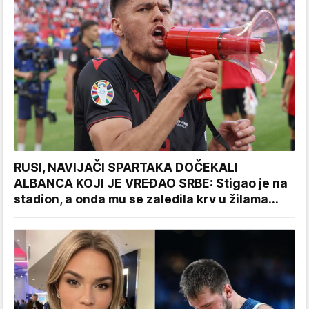
RUSI, NAVIJAČI SPARTAKA DOČEKALI
ALBANCA KOJI JE VREĐAO SRBE: Stigao je na
stadion, a onda mu se zaledila krv u žilama...