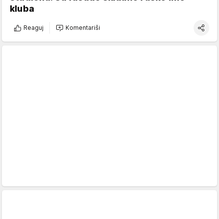
kluba
Reaguj
Komentariši