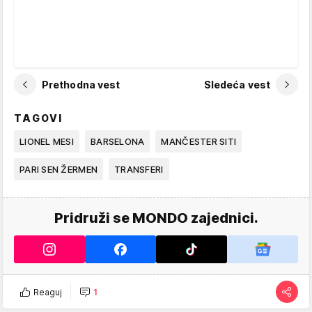
Prethodna vest
Sledeća vest
TAGOVI
LIONEL MESI
BARSELONA
MANČESTER SITI
PARI SEN ŽERMEN
TRANSFERI
Pridruži se MONDO zajednici.
Reaguj
1