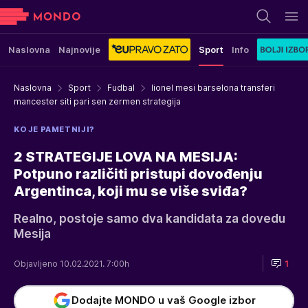
Naslovna
Najnovije
Sport
Info
Naslovna
Sport
Fudbal
lionel mesi barselona transferi
mancester siti pari sen zermen strategija
KO JE PAMETNIJI?
2 STRATEGIJE LOVA NA MESIJA:
Potpuno različiti pristupi dovođenju
Argentinca, koji mu se više sviđa?
Realno, postoje samo dva kandidata za dovedu
Mesija
Objavljeno 10.02.2021. 7:00h
1
Dodajte MONDO u vaš Google izbor