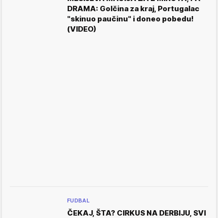
DRAMA: Golčina za kraj, Portugalac
"skinuo paučinu" i doneo pobedu!
(VIDEO)
FUDBAL
ČEKAJ, ŠTA? CIRKUS NA DERBIJU, SVI