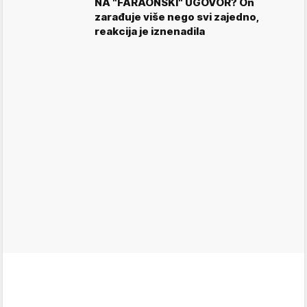
NA "FARAONSKI" UGOVOR? On
zarađuje više nego svi zajedno,
reakcija je iznenadila