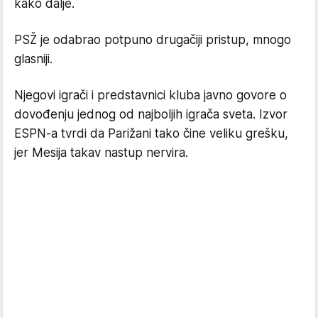
kako dalje.
PSŽ je odabrao potpuno drugačiji pristup, mnogo
glasniji.
Njegovi igrači i predstavnici kluba javno govore o
dovođenju jednog od najboljih igrača sveta. Izvor
ESPN-a tvrdi da Parižani tako čine veliku grešku,
jer Mesija takav nastup nervira.