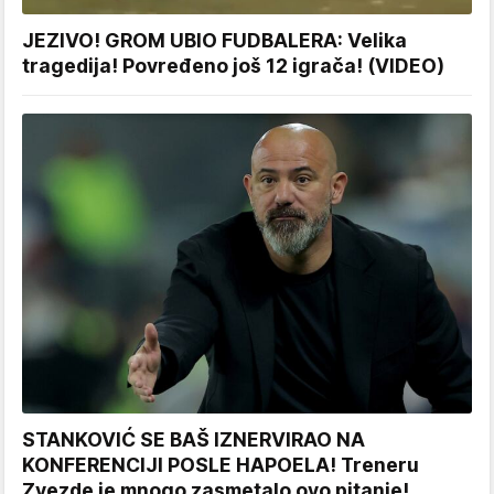
JEZIVO! GROM UBIO FUDBALERA: Velika
tragedija! Povređeno još 12 igrača! (VIDEO)
STANKOVIĆ SE BAŠ IZNERVIRAO NA
KONFERENCIJI POSLE HAPOELA! Treneru
Zvezde je mnogo zasmetalo ovo pitanje!