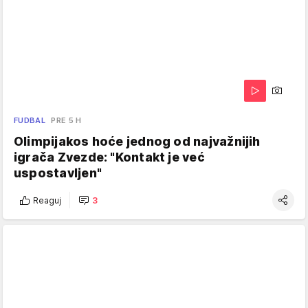
FUDBAL
PRE 5 H
Olimpijakos hoće jednog od najvažnijih
igrača Zvezde: "Kontakt je već
uspostavljen"
Reaguj
3