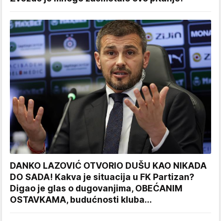
DANKO LAZOVIĆ OTVORIO DUŠU KAO NIKADA
DO SADA! Kakva je situacija u FK Partizan?
Digao je glas o dugovanjima, OBEĆANIM
OSTAVKAMA, budućnosti kluba...