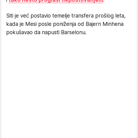
i
tako nešto proglasi nepoštovanjem
.
Siti je već postavio temelje transfera prošlog leta,
kada je Mesi posle poniženja od Bajern Minhena
pokušavao da napusti Barselonu.