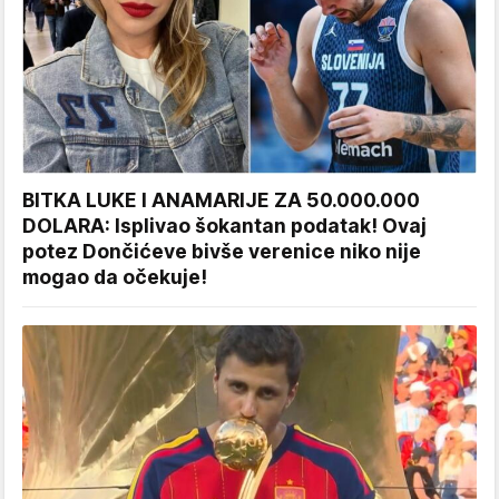
BITKA LUKE I ANAMARIJE ZA 50.000.000
DOLARA: Isplivao šokantan podatak! Ovaj
potez Dončićeve bivše verenice niko nije
mogao da očekuje!