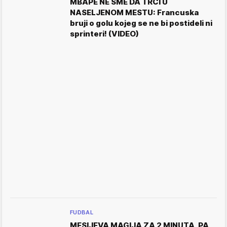
MBAPE NE SME DA TRČI U
NASELJENOM MESTU: Francuska
bruji o golu kojeg se ne bi postideli ni
sprinteri! (VIDEO)
FUDBAL
MESIJEVA MAGIJA ZA 2 MINUTA, PA