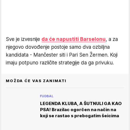
Sve je izvesnije
da će napustiti Barselonu
, a za
njegovo dovođenje postoje samo dva ozbiljna
kandidata - Mančester siti i Pari Sen Žermen. Koji
imaju potpuno različite strategije da ga privuku.
MOŽDA ĆE VAS ZANIMATI
FUDBAL
LEGENDA KLUBA, A ŠUTNULI GA KAO
PSA! Brazilac ogorčen na način na
koji se rastao s prebogatim šeicima