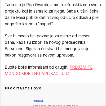
Tada mu je Pep Gvardiola mu telefonski izneo sve o
projektu koji je zamislio za njega. Sada u tišini čeka
da se Mesi približi definitivnoj odluci o odlasku pre
nego što krene u "napad".
Sve bi moglo biti poznatije za manje od mesec
dana, kada su izbori za novog predsednika
Barselone. Sigurno će stvari biti mnogo jasnije
nakon razgovora sa novom upravom.
Budite bolje informisani od drugih,
PREUZMITE
MONDO MOBILNU APLIKACIJU
.
PROČITAJTE I OVO
FUDBAL