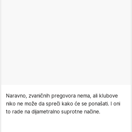
Naravno, zvaničnih pregovora nema, ali klubove
niko ne može da spreči kako će se ponašati. I oni
to rade na dijametralno suprotne načine.