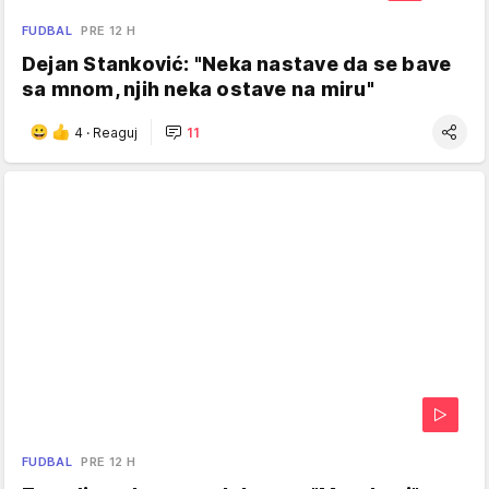
FUDBAL
PRE 12 H
Dejan Stanković: "Neka nastave da se bave
sa mnom, njih neka ostave na miru"
4
·
Reaguj
11
FUDBAL
PRE 12 H