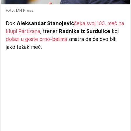
Foto: MN Press
Dok
Aleksandar Stanojević
čeka svoj 100. meč na
klupi Partizana
, trener
Radnika iz Surdulice
koji
dolazi u goste crno-belima
smatra da će ovo biti
jako težak meč.