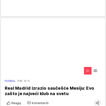
FUDBAL
PRE 10 H
Real Madrid izrazio saučešće Mesiju: Evo
zašto je najveći klub na svetu
Reaguj
Komentariši