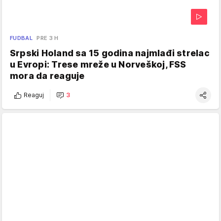
FUDBAL
PRE 3 H
Srpski Holand sa 15 godina najmlađi strelac
u Evropi: Trese mreže u Norveškoj, FSS
mora da reaguje
Reaguj
3