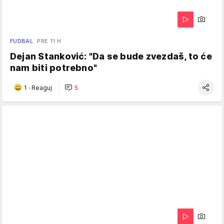
FUDBAL
PRE 11 H
Dejan Stanković: "Da se bude zvezdaš, to će
nam biti potrebno"
1
·
Reaguj
5