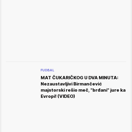
FUDBAL
MAT ČUKARIČKOG U DVA MINUTA:
Nezaustavljivi Birmančević
majstorski rešio meč, "brđani" jure ka
Evropi! (VIDEO)