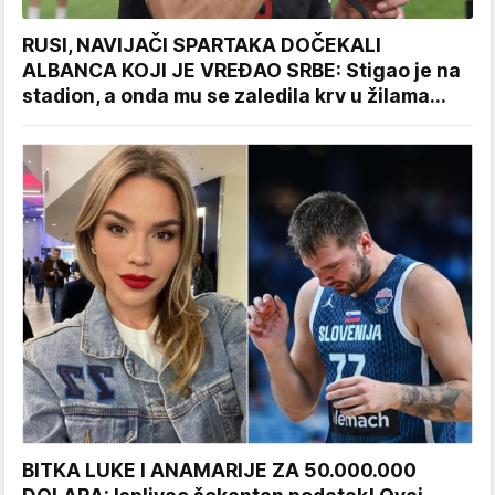
RUSI, NAVIJAČI SPARTAKA DOČEKALI
ALBANCA KOJI JE VREĐAO SRBE: Stigao je na
stadion, a onda mu se zaledila krv u žilama...
BITKA LUKE I ANAMARIJE ZA 50.000.000