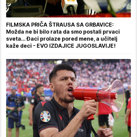
FILMSKA PRIČA ŠTRAUSA SA GRBAVICE:
Možda ne bi bilo rata da smo postali prvaci
sveta... Đaci prolaze pored mene, a učitelj
kaže deci - EVO IZDAJICE JUGOSLAVIJE!