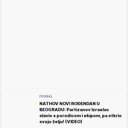
FUDBAL
NATHOV NOVI ROĐENDAN U
BEOGRADU: Partizanov Izraelac
slavio s porodicom i ekipom, pa otkrio
svoju želju! (VIDEO)