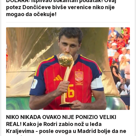
DOLARA: Isplivao šokantan podatak! Ovaj
potez Dončićeve bivše verenice niko nije
mogao da očekuje!
NIKO NIKADA OVAKO NIJE PONIZIO VELIKI
REAL! Kako je Rodri zabio nož u leđa
Kraljevima - posle ovoga u Madrid bolje da ne