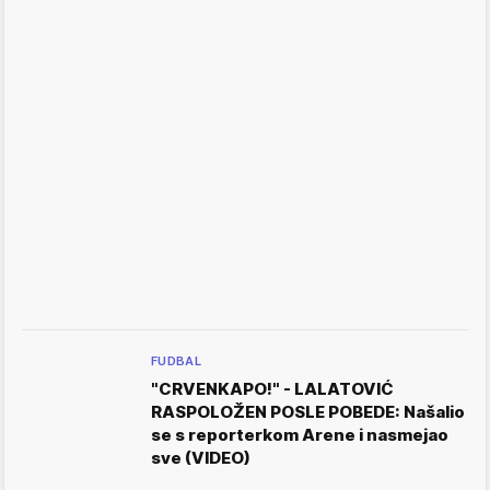
FUDBAL
"CRVENKAPO!" - LALATOVIĆ
RASPOLOŽEN POSLE POBEDE: Našalio
se s reporterkom Arene i nasmejao
sve (VIDEO)