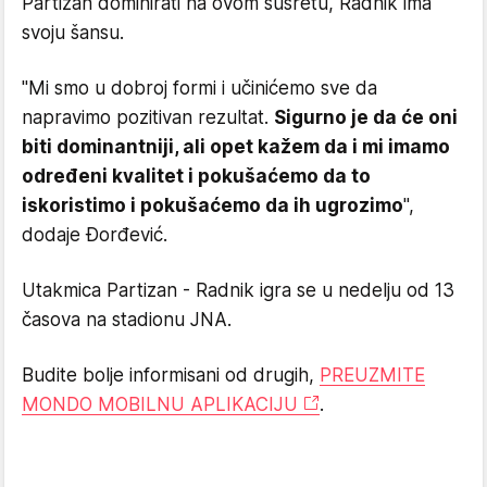
Partizan dominirati na ovom susretu, Radnik ima
svoju šansu.
"Mi smo u dobroj formi i učinićemo sve da
napravimo pozitivan rezultat.
Sigurno je da će oni
biti dominantniji, ali opet kažem da i mi imamo
određeni kvalitet i pokušaćemo da to
iskoristimo i pokušaćemo da ih ugrozimo
",
dodaje Đorđević.
Utakmica Partizan - Radnik igra se u nedelju od 13
časova na stadionu JNA.
Budite bolje informisani od drugih,
PREUZMITE
MONDO MOBILNU APLIKACIJU
.