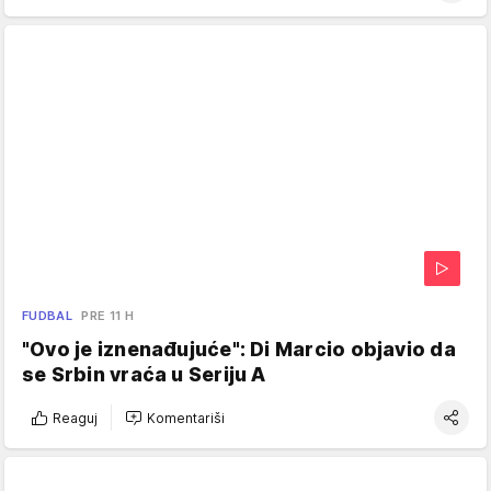
FUDBAL
PRE 11 H
"Ovo je iznenađujuće": Di Marcio objavio da
se Srbin vraća u Seriju A
Reaguj
Komentariši