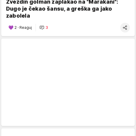
Zvezdin golman zaplakao na "Marakani":
Dugo je čekao šansu, a greška ga jako
zabolela
2
·
Reaguj
3