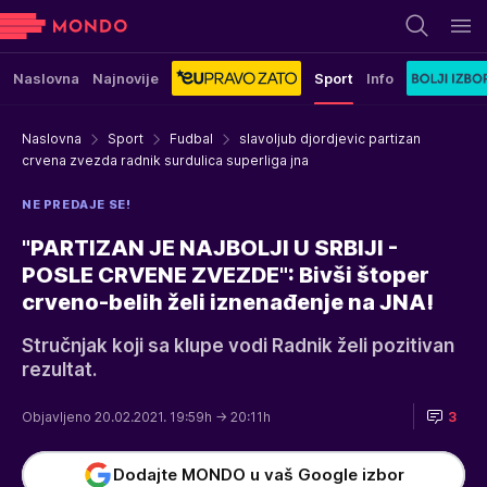
Naslovna
Najnovije
Sport
Info
Naslovna
Sport
Fudbal
slavoljub djordjevic partizan
crvena zvezda radnik surdulica superliga jna
NE PREDAJE SE!
"PARTIZAN JE NAJBOLJI U SRBIJI -
POSLE CRVENE ZVEZDE": Bivši štoper
crveno-belih želi iznenađenje na JNA!
Stručnjak koji sa klupe vodi Radnik želi pozitivan
rezultat.
Objavljeno 20.02.2021. 19:59h
→ 20:11h
3
Dodajte MONDO u vaš Google izbor