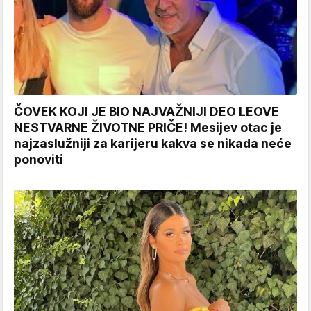
ČOVEK KOJI JE BIO NAJVAŽNIJI DEO LEOVE
NESTVARNE ŽIVOTNE PRIČE! Mesijev otac je
najzaslužniji za karijeru kakva se nikada neće
ponoviti