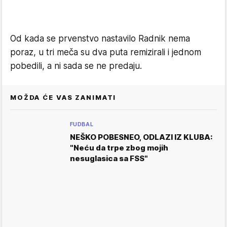
Od kada se prvenstvo nastavilo Radnik nema
poraz, u tri meča su dva puta remizirali i jednom
pobedili, a ni sada se ne predaju.
MOŽDA ĆE VAS ZANIMATI
FUDBAL
NEŠKO POBESNEO, ODLAZI IZ KLUBA:
"Neću da trpe zbog mojih
nesuglasica sa FSS"