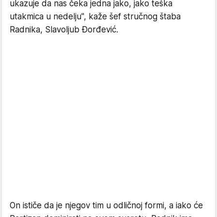
ukazuje da nas čeka jedna jako, jako teška
utakmica u nedelju", kaže šef stručnog štaba
Radnika, Slavoljub Đorđević.
On ističe da je njegov tim u odličnoj formi, a iako će