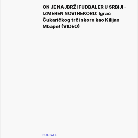
ON JE NAJBRŽI FUDBALER U SRBIJI -
IZMEREN NOVI REKORD: Igrač
Čukaričkog trči skoro kao Kilijan
Mbape! (VIDEO)
FUDBAL