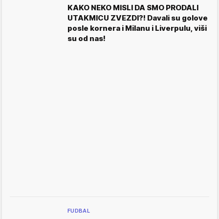
KAKO NEKO MISLI DA SMO PRODALI
UTAKMICU ZVEZDI?! Davali su golove
posle kornera i Milanu i Liverpulu, viši
su od nas!
FUDBAL