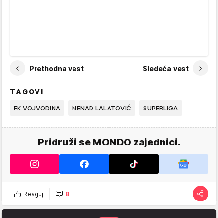
Prethodna vest
Sledeća vest
TAGOVI
FK VOJVODINA
NENAD LALATOVIĆ
SUPERLIGA
Pridruži se MONDO zajednici.
Reaguj
8