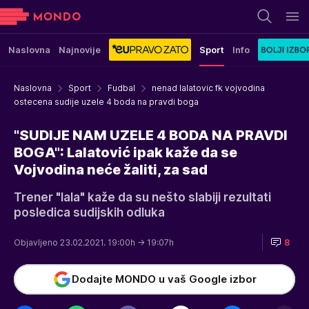
Naslovna
Najnovije
Sport
Info
Naslovna
Sport
Fudbal
nenad lalatovic fk vojvodina
ostecena sudije uzele 4 boda na pravdi boga
"SUDIJE NAM UZELE 4 BODA NA PRAVDI
BOGA": Lalatović ipak kaže da se
Vojvodina neće žaliti, za sad
Trener "lala" kaže da su nešto slabiji rezultati
posledica sudijskih odluka
Objavljeno 23.02.2021. 19:00h
→ 19:07h
8
Dodajte MONDO u vaš Google izbor