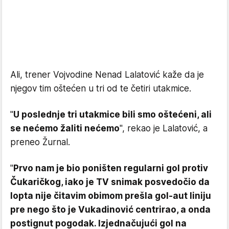
Ali, trener Vojvodine Nenad Lalatović kaže da je
njegov tim oštećen u tri od te četiri utakmice.
"
U poslednje tri utakmice bili smo oštećeni, ali
se nećemo žaliti nećemo
", rekao je Lalatović, a
preneo Žurnal.
"
Prvo nam je bio poništen regularni gol protiv
Čukaričkog, iako je TV snimak posvedočio da
lopta nije čitavim obimom prešla gol-aut liniju
pre nego što je Vukadinović centrirao, a onda
postignut pogodak. Izjednačujući gol na