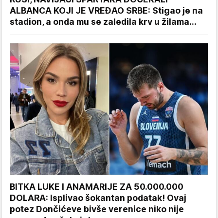
ALBANCA KOJI JE VREĐAO SRBE: Stigao je na
stadion, a onda mu se zaledila krv u žilama...
BITKA LUKE I ANAMARIJE ZA 50.000.000
DOLARA: Isplivao šokantan podatak! Ovaj
potez Dončićeve bivše verenice niko nije