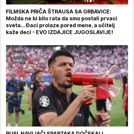
FILMSKA PRIČA ŠTRAUSA SA GRBAVICE:
Možda ne bi bilo rata da smo postali prvaci
sveta... Đaci prolaze pored mene, a učitelj
kaže deci - EVO IZDAJICE JUGOSLAVIJE!
RUSI, NAVIJAČI SPARTAKA DOČEKALI