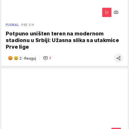
FUDBAL
PRE 5 H
Potpuno uništen teren na modernom
stadionu u Srbiji: Užasna slika sa utakmice
Prve lige
2
·
Reaguj
7