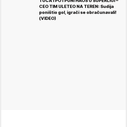
TUČA I POTPUNI HAOS U SUPERLIGI –
CEO TIM ULETEO NA TEREN: Sudija
poništio gol, igrači se obračunavali!
(VIDEO)