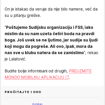
On je istakao da veruje da nije bilo namere, već da
su u pitanju greške.
"
Poštujemo Sudijsku organizaciju i FSS, iako
mislim da su nam uzeta četiri boda na pravdi
boga. Još uvek se ne ljutimo, jer sudije su ljudi
koji mogu da pogreše. Ali ovo, ipak, mora da
nas sve u klubu natera da se zamislimo
", rekao
je Lalatović.
Budite bolje informisani od drugih,
PREUZMITE
MONDO MOBILNU APLIKACIJU
.
PROČITAJTE I OVO
FUDBAL