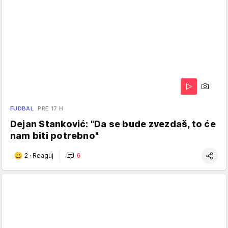
FUDBAL
PRE 17 H
Dejan Stanković: "Da se bude zvezdaš, to će
nam biti potrebno"
2
·
Reaguj
6