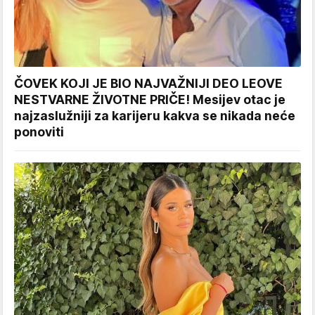
ČOVEK KOJI JE BIO NAJVAŽNIJI DEO LEOVE
NESTVARNE ŽIVOTNE PRIČE! Mesijev otac je
najzaslužniji za karijeru kakva se nikada neće
ponoviti