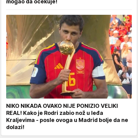
mogao da očekuje!
NIKO NIKADA OVAKO NIJE PONIZIO VELIKI
REAL! Kako je Rodri zabio nož u leđa
Kraljevima - posle ovoga u Madrid bolje da ne
dolazi!