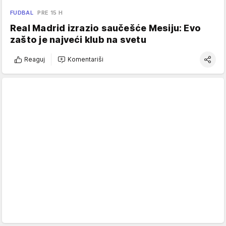
FUDBAL
PRE 15 H
Real Madrid izrazio saučešće Mesiju: Evo
zašto je najveći klub na svetu
Reaguj
Komentariši