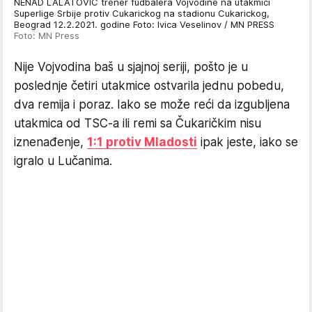
NENAD LALATOVIC trener fudbalera Vojvodine na utakmici
Superlige Srbije protiv Cukarickog na stadionu Cukarickog,
Beograd 12.2.2021. godine Foto: Ivica Veselinov / MN PRESS
Foto: MN Press
Nije Vojvodina baš u sjajnoj seriji, pošto je u
poslednje četiri utakmice ostvarila jednu pobedu,
dva remija i poraz. Iako se može reći da izgubljena
utakmica od TSC-a ili remi sa Čukaričkim nisu
iznenađenje,
1:1 protiv Mladosti
ipak jeste, iako se
igralo u Lučanima.