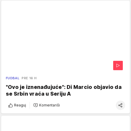
FUDBAL
PRE 16 H
"Ovo je iznenađujuće": Di Marcio objavio da
se Srbin vraća u Seriju A
Reaguj
Komentariši