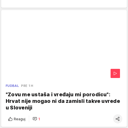
FUDBAL
PRE 1 H
"Zovu me ustaša i vređaju mi porodicu":
Hrvat nije mogao ni da zamisli takve uvrede
u Sloveniji
Reaguj
1