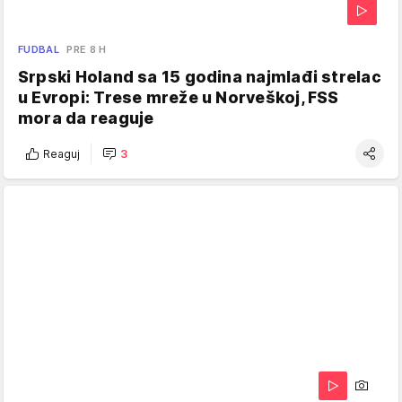
FUDBAL
PRE 8 H
Srpski Holand sa 15 godina najmlađi strelac
u Evropi: Trese mreže u Norveškoj, FSS
mora da reaguje
Reaguj
3