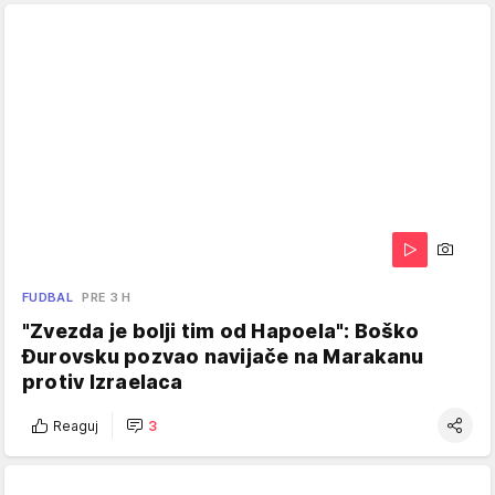
FUDBAL
PRE 3 H
"Zvezda je bolji tim od Hapoela": Boško
Đurovsku pozvao navijače na Marakanu
protiv Izraelaca
Reaguj
3