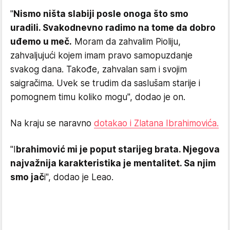
"
Nismo ništa slabiji posle onoga što smo
uradili. Svakodnevno radimo na tome da dobro
uđemo u meč.
Moram da zahvalim Pioliju,
zahvaljujući kojem imam pravo samopuzdanje
svakog dana. Takođe, zahvalan sam i svojim
saigračima. Uvek se trudim da saslušam starije i
pomognem timu koliko mogu", dodao je on.
Na kraju se naravno
dotakao i Zlatana Ibrahimovića.
"I
brahimović mi je poput starijeg brata. Njegova
najvažnija karakteristika je mentalitet. Sa njim
smo jač
i", dodao je Leao.