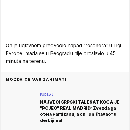
On je uglavnom predvodio napad "rosonera" u Ligi
Evrope, mada se u Beogradu nije proslavio u 45
minuta na terenu.
MOŽDA ĆE VAS ZANIMATI
FUDBAL
NAJVEĆI SRPSKI TALENAT KOGA JE
"POJEO" REAL MADRID: Zvezda ga
otela Partizanu, a on "uništavao" u
derbijima!