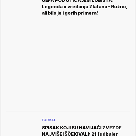
UEFA POD UTICAJEM LOBISTA:
Legenda o vređanju Zlatana - Ružno,
ali bilo je i gorih primera!
FUDBAL
SPISAK KOJI SU NAVIJAČI ZVEZDE
NAJVIŠE IŠČEKIVALI: 21 fudbaler