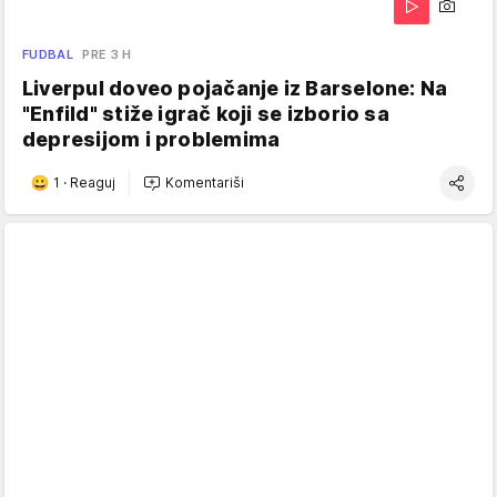
FUDBAL
PRE 3 H
Liverpul doveo pojačanje iz Barselone: Na
"Enfild" stiže igrač koji se izborio sa
depresijom i problemima
1
·
Reaguj
Komentariši