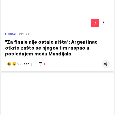
FUDBAL
PRE 2 H
"Za finale nije ostalo ništa": Argentinac
otkrio zašto se njegov tim raspao u
poslednjem meču Mundijala
2
·
Reaguj
1