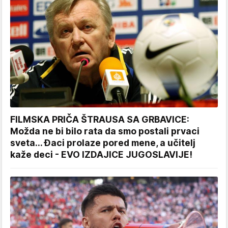
FILMSKA PRIČA ŠTRAUSA SA GRBAVICE:
Možda ne bi bilo rata da smo postali prvaci
sveta... Đaci prolaze pored mene, a učitelj
kaže deci - EVO IZDAJICE JUGOSLAVIJE!