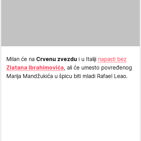
Milan će na
Crvenu zvezdu
i u Italiji
napasti bez
Zlatana Ibrahimovića
, ali će umesto povređenog
Marija Mandžukića u špicu biti mladi Rafael Leao.