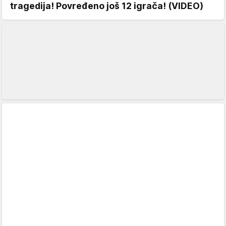
tragedija! Povređeno još 12 igrača! (VIDEO)