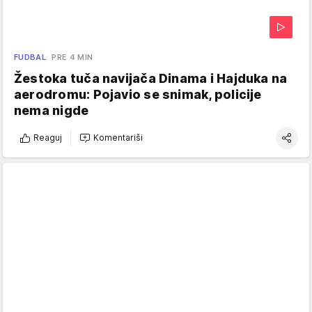
FUDBAL
PRE 4 MIN
Žestoka tuča navijača Dinama i Hajduka na
aerodromu: Pojavio se snimak, policije
nema nigde
Reaguj
Komentariši