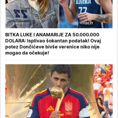
BITKA LUKE I ANAMARIJE ZA 50.000.000
DOLARA: Isplivao šokantan podatak! Ovaj
potez Dončićeve bivše verenice niko nije
mogao da očekuje!