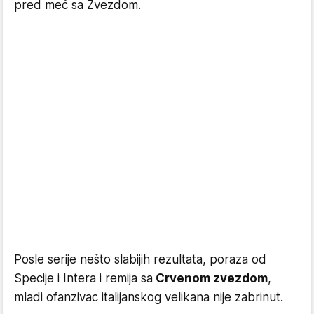
pred meč sa Zvezdom.
Posle serije nešto slabijih rezultata, poraza od
Specije i Intera i remija sa
Crvenom zvezdom
,
mladi ofanzivac italijanskog velikana nije zabrinut.