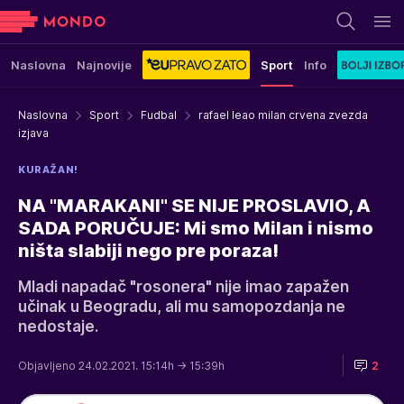
Naslovna
Najnovije
Sport
Info
Naslovna
Sport
Fudbal
rafael leao milan crvena zvezda
izjava
KURAŽAN!
NA "MARAKANI" SE NIJE PROSLAVIO, A
SADA PORUČUJE: Mi smo Milan i nismo
ništa slabiji nego pre poraza!
Mladi napadač "rosonera" nije imao zapažen
učinak u Beogradu, ali mu samopozdanja ne
nedostaje.
Objavljeno 24.02.2021. 15:14h
→ 15:39h
2