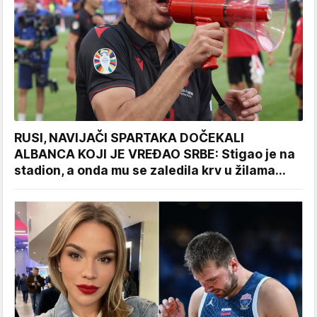
RUSI, NAVIJAČI SPARTAKA DOČEKALI
ALBANCA KOJI JE VREĐAO SRBE: Stigao je na
stadion, a onda mu se zaledila krv u žilama...