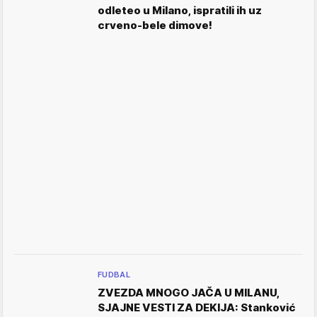
odleteo u Milano, ispratili ih uz
crveno-bele dimove!
FUDBAL
ZVEZDA MNOGO JAČA U MILANU,
SJAJNE VESTI ZA DEKIJA: Stanković