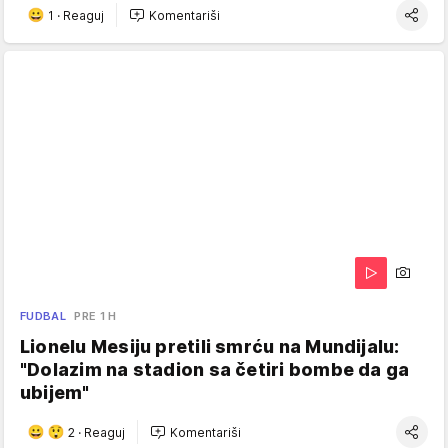
1
·
Reaguj
Komentariši
FUDBAL
PRE 1 H
Lionelu Mesiju pretili smrću na Mundijalu:
"Dolazim na stadion sa četiri bombe da ga
ubijem"
2
·
Reaguj
Komentariši