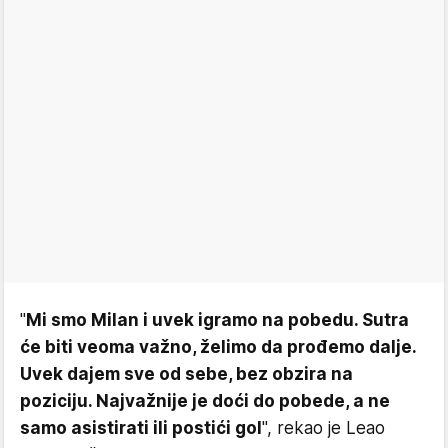
"
Mi smo Milan i uvek igramo na pobedu. Sutra
će biti veoma važno, želimo da prođemo dalje.
Uvek dajem sve od sebe, bez obzira na
poziciju. Najvažnije je doći do pobede, a ne
samo asistirati ili postići gol
", rekao je Leao